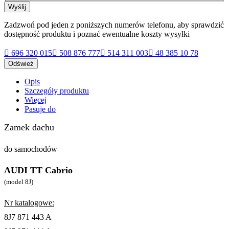
Wyślij
Zadzwoń pod jeden z poniższych numerów telefonu, aby sprawdzić
dostępność produktu i poznać ewentualne koszty wysyłki

696 320 015

508 876 777

514 311 003

48 385 10 78
Opis
Szczegóły produktu
Więcej
Pasuje do
Zamek dachu
do samochodów
AUDI TT Cabrio
(model 8J)
Nr katalogowe:
8J7 871 443 A