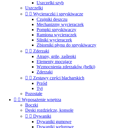
Uszczelki szyb
Uszczelki


Wycieraczki i spryskiwacze
Czujniki deszczu
Mechanizmy wycieraczek
Pompki spryskiwaczy
Ramiona wycieraczek
Silniki wycieraczek
Zbiorniki płynu do spryskiwaczy


Zderzaki
Atrapy, grile, zaślepki
Elementy mocujące
Wzmocnienia zderzaków (belki)
Zderzaki


Zestawy części blacharskich
Przód
Tył
Pozostałe


Wyposażenie wnętrza
Boczki
Deski rozdzielcze, konsole


Dywaniki
Dywaniki gumowe
Dywaniki welurowe