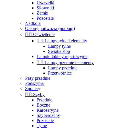
Uszczelki
Siłowniki
Zamki
Pozostałe
Nadkola
Osłony podwozia (podłogi)


Oświetlenie


Lampy tylne i elementy
Lampy tylne
Światła stop
Lampki tablicy rejestracyjnej


Lampy przednie i elementy
Lampy przednie
Przetwornice
Pasy przednie
Podszybia
Spoilery


Szyby
Przednie
Boczne
Karoseryjne
Szyberdachy
Pozostałe
Tylne