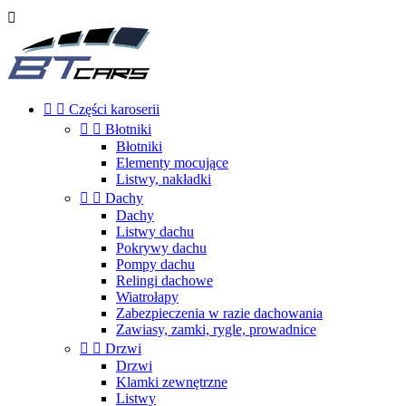



Części karoserii


Błotniki
Błotniki
Elementy mocujące
Listwy, nakładki


Dachy
Dachy
Listwy dachu
Pokrywy dachu
Pompy dachu
Relingi dachowe
Wiatrołapy
Zabezpieczenia w razie dachowania
Zawiasy, zamki, rygle, prowadnice


Drzwi
Drzwi
Klamki zewnętrzne
Listwy