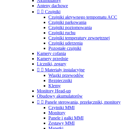
Akumulatory
Anteny dachowe


Czujniki
Czujniki aktywnego tempomatu ACC
Czujniki parkowania
Czujniki poziomowania
Czujniki ruchu
Czujniki temperatury zewnętrznej
Czujniki uderzenia
Pozostałe czujniki
Kamery cofania
Kamery przednie
Liczniki, zegary


Materiały instalacyjne
Wiązki przewodów
Bezpieczniki
Klemy
Monitory Head-up
Obudowy akumulatorów


Panele sterowania, przełączniki, monitory
Czytniki MMI
Monitory
Panele i gałki MMI
Zestawy MMI
Manetki