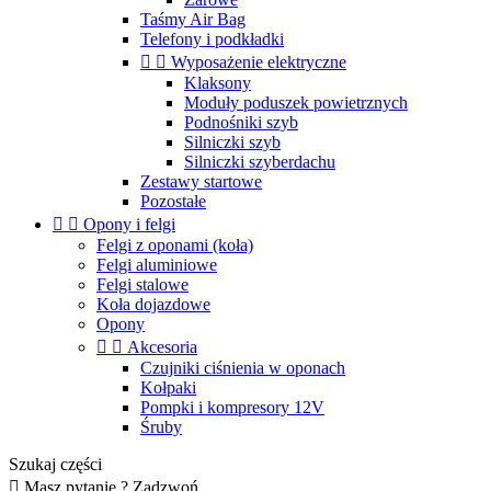
Taśmy Air Bag
Telefony i podkładki


Wyposażenie elektryczne
Klaksony
Moduły poduszek powietrznych
Podnośniki szyb
Silniczki szyb
Silniczki szyberdachu
Zestawy startowe
Pozostałe


Opony i felgi
Felgi z oponami (koła)
Felgi aluminiowe
Felgi stalowe
Koła dojazdowe
Opony


Akcesoria
Czujniki ciśnienia w oponach
Kołpaki
Pompki i kompresory 12V
Śruby
Szukaj części

Masz pytanie ? Zadzwoń