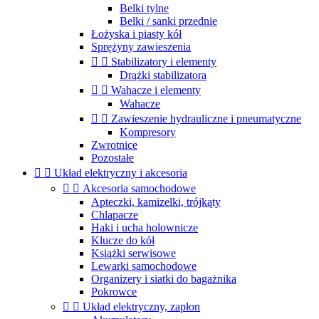
Belki tylne
Belki / sanki przednie
Łożyska i piasty kół
Sprężyny zawieszenia


Stabilizatory i elementy
Drążki stabilizatora


Wahacze i elementy
Wahacze


Zawieszenie hydrauliczne i pneumatyczne
Kompresory
Zwrotnice
Pozostałe


Układ elektryczny i akcesoria


Akcesoria samochodowe
Apteczki, kamizelki, trójkąty
Chlapacze
Haki i ucha holownicze
Klucze do kół
Książki serwisowe
Lewarki samochodowe
Organizery i siatki do bagażnika
Pokrowce


Układ elektryczny, zapłon