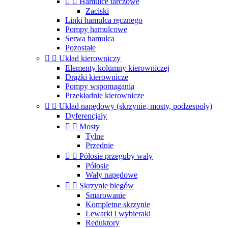


Hamulce tarczowe
Zaciski
Linki hamulca ręcznego
Pompy hamulcowe
Serwa hamulca
Pozostałe


Układ kierowniczy
Elementy kolumny kierowniczej
Drążki kierownicze
Pompy wspomagania
Przekładnie kierownicze


Układ napędowy (skrzynie, mosty, podzespoły)
Dyferencjały


Mosty
Tylne
Przednie


Półosie przeguby wały
Półosie
Wały napędowe


Skrzynie biegów
Smarowanie
Kompletne skrzynie
Lewarki i wybieraki
Reduktory