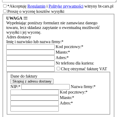
*
Akceptuję
Regulamin
i
Politykę prywatności
witryny bt-cars.pl
Proszę o wycenę kosztów wysyłki
UWAGA !!!
Wypełniając poniższy formularz nie zamawiasz danego
towaru, lecz składasz zapytanie o ewentualną możliwość
wysyłki i jej wycenę.
Adres dostawy
Imię i nazwisko lub nazwa firmy:
*
Kod pocztowy:
*
Miasto:
*
Adres:
*
Nr telefonu dla kuriera:
Chcę otrzymać fakturę VAT
Dane do faktury
Skopiuj z adresu dostawy
NIP:
*
Nazwa firmy:
*
Kod pocztowy:
*
Miasto:
*
Adres:
*