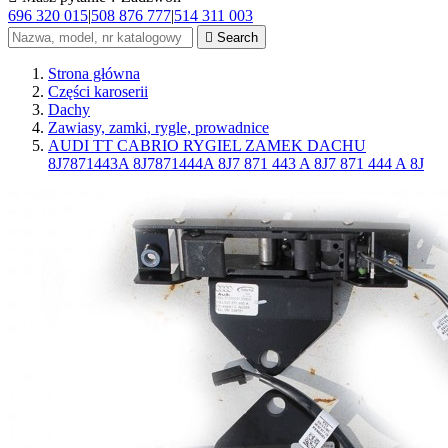
696 320 015
|
508 876 777
|
514 311 003

Search
Strona główna
Części karoserii
Dachy
Zawiasy, zamki, rygle, prowadnice
AUDI TT CABRIO RYGIEL ZAMEK DACHU
8J7871443A 8J7871444A 8J7 871 443 A 8J7 871 444 A 8J