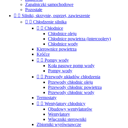
Zapalniczki samochodowe
Pozostałe


Silniki, skrzynie, osprzęt, zawieszenie


Chłodzenie silnika


Chłodnice
Chłodnice oleju
Chłodnice powietrza (intercoolery)
Chłodnice wody
Kierownice powietrza
Króćce


Pompy wody
Koła pasowe pomp wody
Pompy wody


Przewody układów chłodzenia
Przewody chłodnic oleju
Przewody chłodnic powietrza
Przewody chłodnic wody
Termostaty


Wentylatory chłodnicy
Obudowy wentylatorów
Wentylatory
Włączniki sterowniki
Zbiorniki wyrównawcze