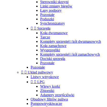
Sterowniki skrzyni
Linki zmiany biegów
Łapy podpory
Pozostałe
Poduszki
Synchronizatory


Sprzęgła
Koła dwumasowe
Tarcze
Komplety sprzęgieł i kół dwumasowych
Koła zamachowe
Wysprzęgliki
Komplety sprzęgieł i kół zamachowych
Dociski sprzęgła
Pozostałe
Pozostałe


Układ paliwowy
Listwy wtryskowe


LPG
Wlewy korki
Zbiorniki
Adaptery przejściówki
Obudowy filtrów paliwa
Pompowtryskiwacze