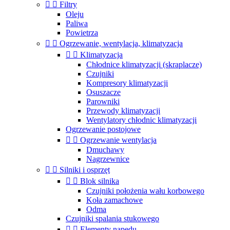


Filtry
Oleju
Paliwa
Powietrza


Ogrzewanie, wentylacja, klimatyzacja


Klimatyzacja
Chłodnice klimatyzacji (skraplacze)
Czujniki
Kompresory klimatyzacji
Osuszacze
Parowniki
Przewody klimatyzacji
Wentylatory chłodnic klimatyzacji
Ogrzewanie postojowe


Ogrzewanie wentylacja
Dmuchawy
Nagrzewnice


Silniki i osprzęt


Blok silnika
Czujniki położenia wału korbowego
Koła zamachowe
Odma
Czujniki spalania stukowego


Elementy napędu