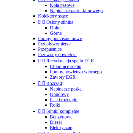
Koła pasowe
Napinacze paska klinowego
Kolektory ssące


Osłony silnika
Dolne
Górne
Pompy podciśnieniowe
Przepływomierze
Przepustnice
Przewody powietrza


Recyrkulacja spalin EGR
Chłodnice spalin
Pompy powietrza wtórnego
Zawory EGR


Rozrząd
Napinacze paska
Obudowy
Paski rozrządu
Rolki


Silniki kompletne
Benzynowe
Diesel
Elektryczne