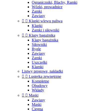
Ograniczniki, Blachy, Ramki
Wózki, prowadnice
Zamki
Zawiasy


Klapki wlewu paliwa
Klapki
Zamki i siłowniki


Klapy bagażnika
Klapy bagażnika
Siłowniki
Rygle
Zawiasy
Zamki
Uszczelki
Klamki
Listwy progowe, nakładki


Lusterka zewnętrzne
Kompletne
Obudowy
Wkłady


Maski
Zawiasy
Maski
Cięgna