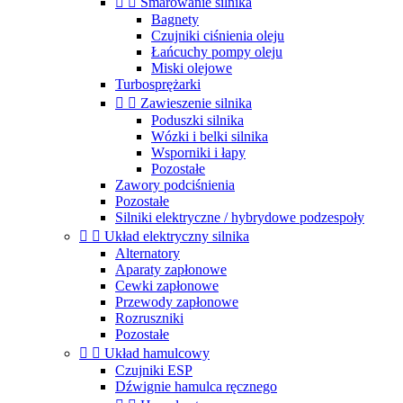


Smarowanie silnika
Bagnety
Czujniki ciśnienia oleju
Łańcuchy pompy oleju
Miski olejowe
Turbosprężarki


Zawieszenie silnika
Poduszki silnika
Wózki i belki silnika
Wsporniki i łapy
Pozostałe
Zawory podciśnienia
Pozostałe
Silniki elektryczne / hybrydowe podzespoły


Układ elektryczny silnika
Alternatory
Aparaty zapłonowe
Cewki zapłonowe
Przewody zapłonowe
Rozruszniki
Pozostałe


Układ hamulcowy
Czujniki ESP
Dźwignie hamulca ręcznego