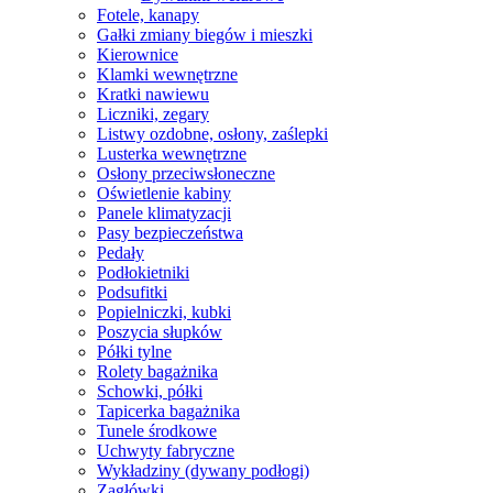
Fotele, kanapy
Gałki zmiany biegów i mieszki
Kierownice
Klamki wewnętrzne
Kratki nawiewu
Liczniki, zegary
Listwy ozdobne, osłony, zaślepki
Lusterka wewnętrzne
Osłony przeciwsłoneczne
Oświetlenie kabiny
Panele klimatyzacji
Pasy bezpieczeństwa
Pedały
Podłokietniki
Podsufitki
Popielniczki, kubki
Poszycia słupków
Półki tylne
Rolety bagażnika
Schowki, półki
Tapicerka bagażnika
Tunele środkowe
Uchwyty fabryczne
Wykładziny (dywany podłogi)
Zagłówki