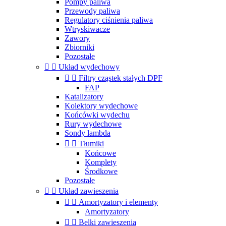
Pompy paliwa
Przewody paliwa
Regulatory ciśnienia paliwa
Wtryskiwacze
Zawory
Zbiorniki
Pozostałe


Układ wydechowy


Filtry cząstek stałych DPF
FAP
Katalizatory
Kolektory wydechowe
Końcówki wydechu
Rury wydechowe
Sondy lambda


Tłumiki
Końcowe
Komplety
Środkowe
Pozostałe


Układ zawieszenia


Amortyzatory i elementy
Amortyzatory


Belki zawieszenia