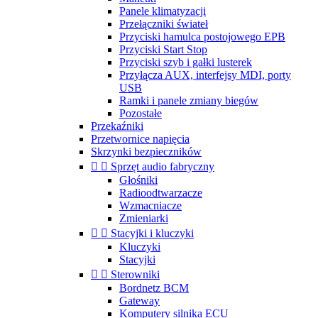
Panele klimatyzacji
Przełączniki świateł
Przyciski hamulca postojowego EPB
Przyciski Start Stop
Przyciski szyb i gałki lusterek
Przyłącza AUX, interfejsy MDI, porty
USB
Ramki i panele zmiany biegów
Pozostałe
Przekaźniki
Przetwornice napięcia
Skrzynki bezpieczników


Sprzęt audio fabryczny
Głośniki
Radioodtwarzacze
Wzmacniacze
Zmieniarki


Stacyjki i kluczyki
Kluczyki
Stacyjki


Sterowniki
Bordnetz BCM
Gateway
Komputery silnika ECU