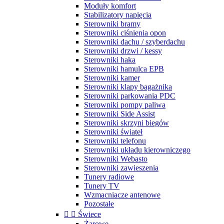
Moduły komfort
Stabilizatory napięcia
Sterowniki bramy
Sterowniki ciśnienia opon
Sterowniki dachu / szyberdachu
Sterowniki drzwi / kessy
Sterowniki haka
Sterowniki hamulca EPB
Sterowniki kamer
Sterowniki klapy bagażnika
Sterowniki parkowania PDC
Sterowniki pompy paliwa
Sterowniki Side Assist
Sterowniki skrzyni biegów
Sterowniki świateł
Sterowniki telefonu
Sterowniki układu kierowniczego
Sterowniki Webasto
Sterowniki zawieszenia
Tunery radiowe
Tunery TV
Wzmacniacze antenowe
Pozostałe


Świece
Żarowe