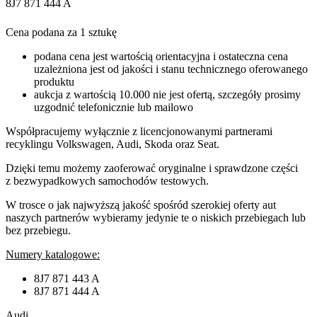
8J7 871 444 A
Cena podana za 1 sztukę
podana cena jest wartością orientacyjna i ostateczna cena
uzależniona jest od jakości i stanu technicznego oferowanego
produktu
aukcja z wartością 10.000 nie jest ofertą, szczegóły prosimy
uzgodnić telefonicznie lub mailowo
Współpracujemy wyłącznie z licencjonowanymi partnerami
recyklingu Volkswagen, Audi, Skoda oraz Seat.
Dzięki temu możemy zaoferować oryginalne i sprawdzone części
z bezwypadkowych samochodów testowych.
W trosce o jak najwyższą jakość spośród szerokiej oferty aut
naszych partnerów wybieramy jedynie te o niskich przebiegach lub
bez przebiegu.
Numery katalogowe:
8J7 871 443 A
8J7 871 444 A
Audi