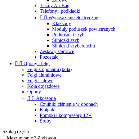
Taśmy Air Bag
Telefony i podkładki


Wyposażenie elektryczne
Klaksony
Moduły poduszek powietrznych
Podnośniki szyb
Silniczki szyb
Silniczki szyberdachu
Zestawy startowe
Pozostałe


Opony i felgi
Felgi z oponami (koła)
Felgi aluminiowe
Felgi stalowe
Koła dojazdowe
Opony


Akcesoria
Czujniki ciśnienia w oponach
Kołpaki
Pompki i kompresory 12V
Śruby
Szukaj części

Masz pytanie ? Zadzwoń