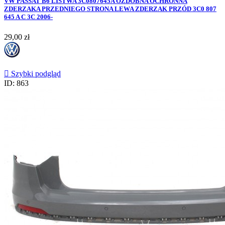
VW PASSAT B6 LISTWA 3C0807645A OZDOBNA OCHRONNA
ZDERZAKA PRZEDNIEGO STRONA LEWA ZDERZAK PRZÓD 3C0 807
645 A C 3C 2006-
Cena
29,00 zł

Szybki podgląd
ID: 863