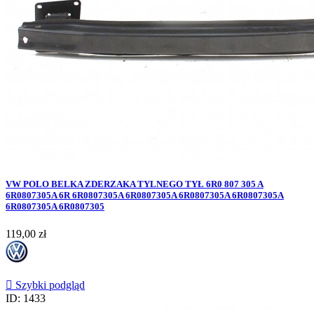
VW POLO BELKA ZDERZAKA TYLNEGO TYŁ 6R0 807 305 A
6R0807305A 6R 6R0807305A 6R0807305A 6R0807305A 6R0807305A
6R0807305A 6R0807305
Cena
119,00 zł

Szybki podgląd
ID: 1433