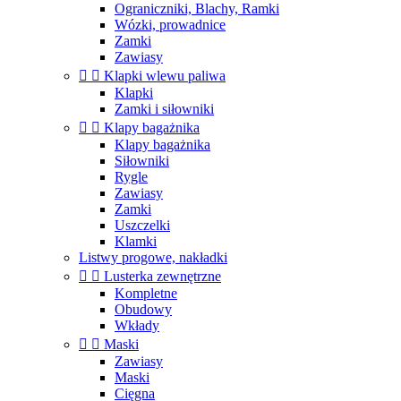
Ograniczniki, Blachy, Ramki
Wózki, prowadnice
Zamki
Zawiasy


Klapki wlewu paliwa
Klapki
Zamki i siłowniki


Klapy bagażnika
Klapy bagażnika
Siłowniki
Rygle
Zawiasy
Zamki
Uszczelki
Klamki
Listwy progowe, nakładki


Lusterka zewnętrzne
Kompletne
Obudowy
Wkłady


Maski
Zawiasy
Maski
Cięgna