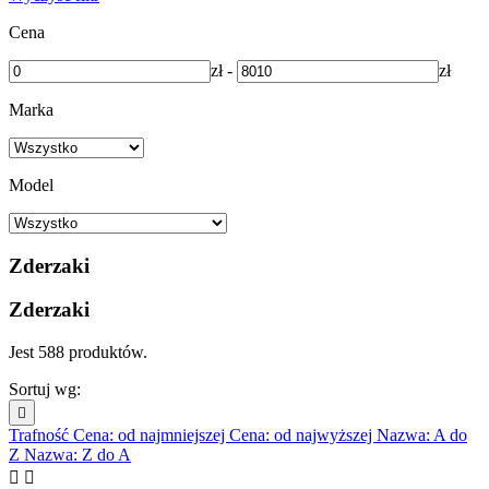
Cena
zł
-
zł
Marka
Model
Zderzaki
Zderzaki
Jest 588 produktów.
Sortuj wg:

Trafność
Cena: od najmniejszej
Cena: od najwyższej
Nazwa: A do
Z
Nazwa: Z do A

