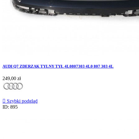
AUDI Q7 ZDERZAK TYLNY TYŁ 4L0807303 4L0 807 303 4L
Cena
249,00 zł

Szybki podgląd
ID: 895