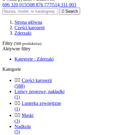
696 320 015
|
508 876 777
|
514 311 003

Search
Strona główna
Części karoserii
Zderzaki
Filtry
(588 produktów)
Aktywne filtry
Kategorie : Zderzaki
Kategorie


Części karoserii
(588)
Listwy progowe, nakładki
(1)


Lusterka zewnętrzne
(1)


Maski
(3)
Nadkola
(5)