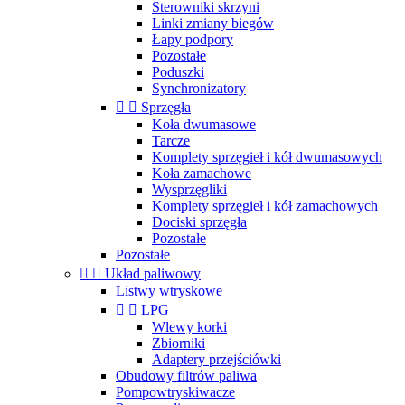
Sterowniki skrzyni
Linki zmiany biegów
Łapy podpory
Pozostałe
Poduszki
Synchronizatory


Sprzęgła
Koła dwumasowe
Tarcze
Komplety sprzęgieł i kół dwumasowych
Koła zamachowe
Wysprzęgliki
Komplety sprzęgieł i kół zamachowych
Dociski sprzęgła
Pozostałe
Pozostałe


Układ paliwowy
Listwy wtryskowe


LPG
Wlewy korki
Zbiorniki
Adaptery przejściówki
Obudowy filtrów paliwa
Pompowtryskiwacze