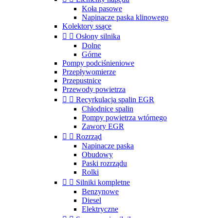
Koła pasowe
Napinacze paska klinowego
Kolektory ssące


Osłony silnika
Dolne
Górne
Pompy podciśnieniowe
Przepływomierze
Przepustnice
Przewody powietrza


Recyrkulacja spalin EGR
Chłodnice spalin
Pompy powietrza wtórnego
Zawory EGR


Rozrząd
Napinacze paska
Obudowy
Paski rozrządu
Rolki


Silniki kompletne
Benzynowe
Diesel
Elektryczne