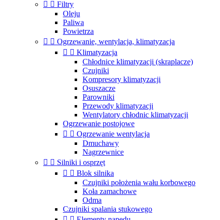


Filtry
Oleju
Paliwa
Powietrza


Ogrzewanie, wentylacja, klimatyzacja


Klimatyzacja
Chłodnice klimatyzacji (skraplacze)
Czujniki
Kompresory klimatyzacji
Osuszacze
Parowniki
Przewody klimatyzacji
Wentylatory chłodnic klimatyzacji
Ogrzewanie postojowe


Ogrzewanie wentylacja
Dmuchawy
Nagrzewnice


Silniki i osprzęt


Blok silnika
Czujniki położenia wału korbowego
Koła zamachowe
Odma
Czujniki spalania stukowego


Elementy napędu