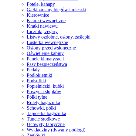
Fotele, kanapy
Gałki zmiany biegów i mieszki
Kierownice
Klamki wewnętrzne
Kratki nawiewu
Liczniki, zegary
Listwy ozdobne, osłony, zaślepki
Lusterka wewnętrzne
Osłony przeciwsłoneczne
Oświetlenie kabiny
Panele klimatyzacji
Pasy bezpieczeństwa
Pedały
Podłokietniki
Podsufitki
Popielniczki, kubki
Poszycia słupków
Półki tylne
Rolety bagażnika
Schowki, półki
Tapicerka bagażnika
Tunele środkowe
Uchwyty fabryczne
Wykładziny (dywany podłogi)
Zagłówki