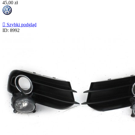
Cena
45,00 zł

Szybki podgląd
ID: 8992