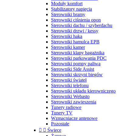
Moduły komfort
Stabilizatory napięcia
Sterowniki bramy
Sterowniki ciśnienia opon
Sterowniki dachu / szyberdachu
Sterowniki drzwi / kessy
Sterowniki haka
Sterowniki hamulca EPB
Sterowniki kamer
Sterowniki klapy bagażnika
Sterowniki parkowania PDC
Sterowniki pompy paliwa
Sterowniki Side Assist
Sterowniki skrzyni biegów
Sterowniki świateł
Sterowniki telefonu
Sterowniki układu kierowniczego
Sterowniki Webasto
Sterowniki zawieszenia
Tunery radiowe
Tunery TV
Wzmacniacze antenowe
Pozostałe


Świece
Żarowe