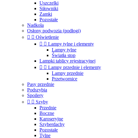
Uszczelki
Siłowniki
Zamki
Pozostałe
Nadkola
Osłony podwozia (podłogi)


Oświetlenie


Lampy tylne i elementy
Lampy tylne
Światła stop
Lampki tablicy rejestracyjnej


Lampy przednie i elementy
Lampy przednie
Przetwornice
Pasy przednie
Podszybia
Spoilery


Szyby
Przednie
Boczne
Karoseryjne
Szyberdachy
Pozostałe
Tylne