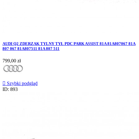
AUDI Q2 ZDERZAK TYLNY TYŁ PDC PARK ASSIST 81A 81A807067 81A
807 067 81A807511 81A 807 511
Cena
799,00 zł

Szybki podgląd
ID: 893