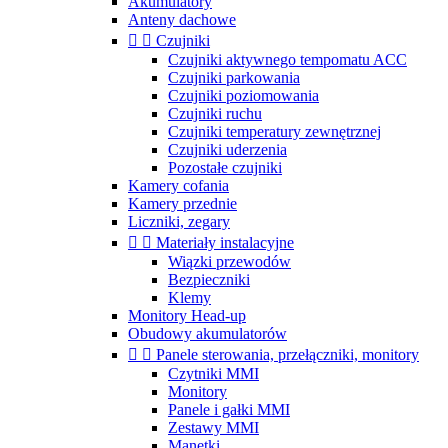
Akumulatory
Anteny dachowe


Czujniki
Czujniki aktywnego tempomatu ACC
Czujniki parkowania
Czujniki poziomowania
Czujniki ruchu
Czujniki temperatury zewnętrznej
Czujniki uderzenia
Pozostałe czujniki
Kamery cofania
Kamery przednie
Liczniki, zegary


Materiały instalacyjne
Wiązki przewodów
Bezpieczniki
Klemy
Monitory Head-up
Obudowy akumulatorów


Panele sterowania, przełączniki, monitory
Czytniki MMI
Monitory
Panele i gałki MMI
Zestawy MMI
Manetki