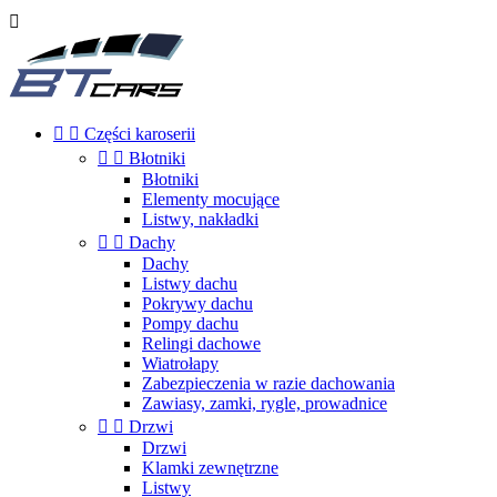



Części karoserii


Błotniki
Błotniki
Elementy mocujące
Listwy, nakładki


Dachy
Dachy
Listwy dachu
Pokrywy dachu
Pompy dachu
Relingi dachowe
Wiatrołapy
Zabezpieczenia w razie dachowania
Zawiasy, zamki, rygle, prowadnice


Drzwi
Drzwi
Klamki zewnętrzne
Listwy