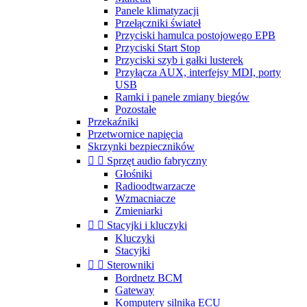
Panele klimatyzacji
Przełączniki świateł
Przyciski hamulca postojowego EPB
Przyciski Start Stop
Przyciski szyb i gałki lusterek
Przyłącza AUX, interfejsy MDI, porty
USB
Ramki i panele zmiany biegów
Pozostałe
Przekaźniki
Przetwornice napięcia
Skrzynki bezpieczników


Sprzęt audio fabryczny
Głośniki
Radioodtwarzacze
Wzmacniacze
Zmieniarki


Stacyjki i kluczyki
Kluczyki
Stacyjki


Sterowniki
Bordnetz BCM
Gateway
Komputery silnika ECU