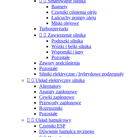


Smarowanie silnika
Bagnety
Czujniki ciśnienia oleju
Łańcuchy pompy oleju
Miski olejowe
Turbosprężarki


Zawieszenie silnika
Poduszki silnika
Wózki i belki silnika
Wsporniki i łapy
Pozostałe
Zawory podciśnienia
Pozostałe
Silniki elektryczne / hybrydowe podzespoły


Układ elektryczny silnika
Alternatory
Aparaty zapłonowe
Cewki zapłonowe
Przewody zapłonowe
Rozruszniki
Pozostałe


Układ hamulcowy
Czujniki ESP
Dźwignie hamulca ręcznego