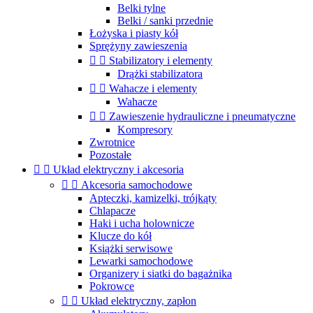
Belki tylne
Belki / sanki przednie
Łożyska i piasty kół
Sprężyny zawieszenia


Stabilizatory i elementy
Drążki stabilizatora


Wahacze i elementy
Wahacze


Zawieszenie hydrauliczne i pneumatyczne
Kompresory
Zwrotnice
Pozostałe


Układ elektryczny i akcesoria


Akcesoria samochodowe
Apteczki, kamizelki, trójkąty
Chlapacze
Haki i ucha holownicze
Klucze do kół
Książki serwisowe
Lewarki samochodowe
Organizery i siatki do bagażnika
Pokrowce


Układ elektryczny, zapłon