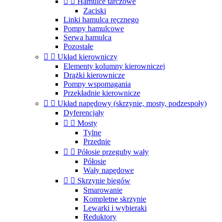


Hamulce tarczowe
Zaciski
Linki hamulca ręcznego
Pompy hamulcowe
Serwa hamulca
Pozostałe


Układ kierowniczy
Elementy kolumny kierowniczej
Drążki kierownicze
Pompy wspomagania
Przekładnie kierownicze


Układ napędowy (skrzynie, mosty, podzespoły)
Dyferencjały


Mosty
Tylne
Przednie


Półosie przeguby wały
Półosie
Wały napędowe


Skrzynie biegów
Smarowanie
Kompletne skrzynie
Lewarki i wybieraki
Reduktory