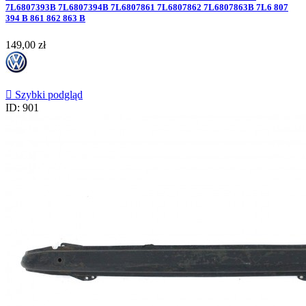
7L6807393B 7L6807394B 7L6807861 7L6807862 7L6807863B 7L6 807
394 B 861 862 863 B
Cena
149,00 zł

Szybki podgląd
ID: 901