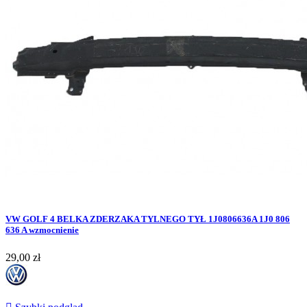
VW GOLF 4 BELKA ZDERZAKA TYLNEGO TYŁ 1J0806636A 1J0 806
636 A wzmocnienie
Cena
29,00 zł