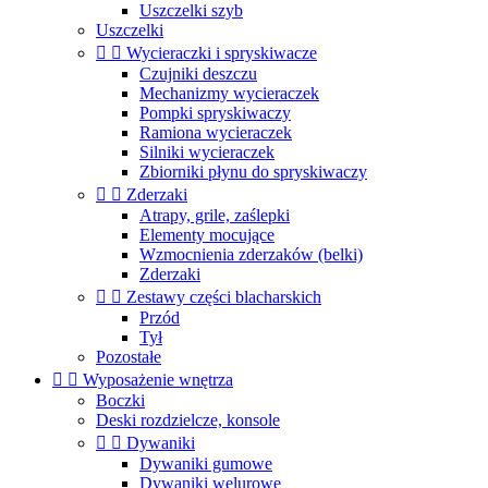
Uszczelki szyb
Uszczelki


Wycieraczki i spryskiwacze
Czujniki deszczu
Mechanizmy wycieraczek
Pompki spryskiwaczy
Ramiona wycieraczek
Silniki wycieraczek
Zbiorniki płynu do spryskiwaczy


Zderzaki
Atrapy, grile, zaślepki
Elementy mocujące
Wzmocnienia zderzaków (belki)
Zderzaki


Zestawy części blacharskich
Przód
Tył
Pozostałe


Wyposażenie wnętrza
Boczki
Deski rozdzielcze, konsole


Dywaniki
Dywaniki gumowe
Dywaniki welurowe