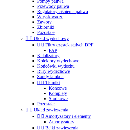
Pompy paliwa
Przewody paliwa
Regulatory ciśnienia paliwa
Wtryskiwacze
Zawory
Zbiorniki
Pozostałe


Układ wydechowy


Filtry cząstek stałych DPF
FAP
Katalizatory
Kolektory wydechowe
Końcówki wydechu
Rury wydechowe
Sondy lambda


Tłumiki
Końcowe
Komplety
Środkowe
Pozostałe


Układ zawieszenia


Amortyzatory i elementy
Amortyzatory


Belki zawieszenia