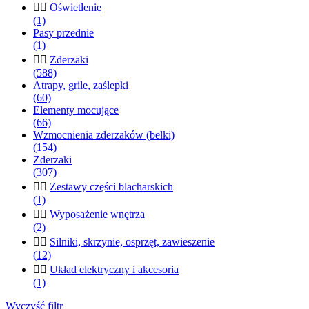


Oświetlenie
(1)
Pasy przednie
(1)


Zderzaki
(588)
Atrapy, grile, zaślepki
(60)
Elementy mocujące
(66)
Wzmocnienia zderzaków (belki)
(154)
Zderzaki
(307)


Zestawy części blacharskich
(1)


Wyposażenie wnętrza
(2)


Silniki, skrzynie, osprzęt, zawieszenie
(12)


Układ elektryczny i akcesoria
(1)
Wyczyść filtr