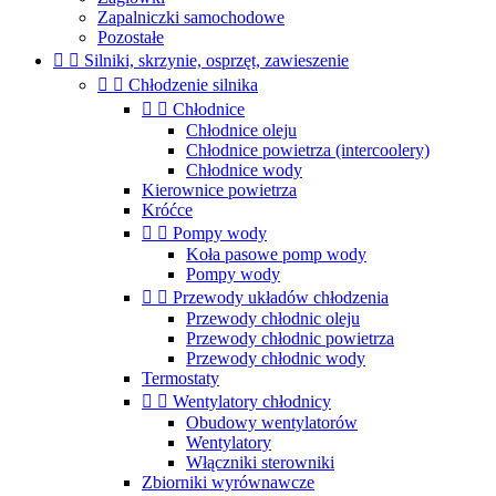
Zapalniczki samochodowe
Pozostałe


Silniki, skrzynie, osprzęt, zawieszenie


Chłodzenie silnika


Chłodnice
Chłodnice oleju
Chłodnice powietrza (intercoolery)
Chłodnice wody
Kierownice powietrza
Króćce


Pompy wody
Koła pasowe pomp wody
Pompy wody


Przewody układów chłodzenia
Przewody chłodnic oleju
Przewody chłodnic powietrza
Przewody chłodnic wody
Termostaty


Wentylatory chłodnicy
Obudowy wentylatorów
Wentylatory
Włączniki sterowniki
Zbiorniki wyrównawcze