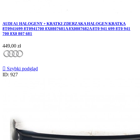
AUDI A1 HALOGENY + KRATKI ZDERZAKA HALOGEN KRATKA
8T0941699 8T0941700 8X0807681A 8X0807682A 8T0 941 699 8T0 941
700 8X0 807 681
Cena
449,00 zł

Szybki podgląd
ID: 927