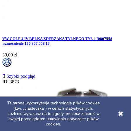
VW GOLF 4 IV BELKA ZDERZAKA TYLNEGO TYŁ 1J0807558
wzmocnienie 1J0 807 558 1J
Cena
39,00 zł

Szybki podgląd
ID: 3873
Ta strona wykorzystuje technologię plików cookies
(tzw. „ciasteczka”) w celach statystycznych.
Jeżli nie wyrażasz na to zgody, możesz zmienić w
swojej przeglądarce ustawienia dotyczące plików
cookies.