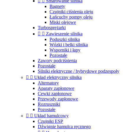


Smarowanie silnika
Bagnety
Czujniki ciśnienia oleju
Łańcuchy pompy oleju
Miski olejowe
Turbosprężarki


Zawieszenie silnika
Poduszki silnika
Wózki i belki silnika
Wsporniki i łapy
Pozostałe
Zawory podciśnienia
Pozostałe
Silniki elektryczne / hybrydowe podzespoły


Układ elektryczny silnika
Alternatory
Aparaty zapłonowe
Cewki zapłonowe
Przewody zapłonowe
Rozruszniki
Pozostałe


Układ hamulcowy
Czujniki ESP
Dźwignie hamulca ręcznego