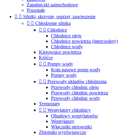
Zapalniczki samochodowe
Pozostałe


Silniki, skrzynie, osprzęt, zawieszenie


Chłodzenie silnika


Chłodnice
Chłodnice oleju
Chłodnice powietrza (intercoolery)
Chłodnice wody
Kierownice powietrza
Króćce


Pompy wody
Koła pasowe pomp wody
Pompy wody


Przewody układów chłodzenia
Przewody chłodnic oleju
Przewody chłodnic powietrza
Przewody chłodnic wody
Termostaty


Wentylatory chłodnicy
Obudowy wentylatorów
Wentylatory
Włączniki sterowniki
Zbiorniki wyrównawcze