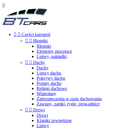



Części karoserii


Błotniki
Błotniki
Elementy mocujące
Listwy, nakładki


Dachy
Dachy
Listwy dachu
Pokrywy dachu
Pompy dachu
Relingi dachowe
Wiatrołapy
Zabezpieczenia w razie dachowania
Zawiasy, zamki, rygle, prowadnice


Drzwi
Drzwi
Klamki zewnętrzne
Listwy