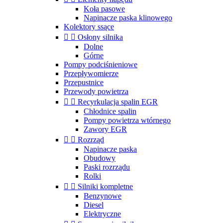
Koła pasowe
Napinacze paska klinowego
Kolektory ssące


Osłony silnika
Dolne
Górne
Pompy podciśnieniowe
Przepływomierze
Przepustnice
Przewody powietrza


Recyrkulacja spalin EGR
Chłodnice spalin
Pompy powietrza wtórnego
Zawory EGR


Rozrząd
Napinacze paska
Obudowy
Paski rozrządu
Rolki


Silniki kompletne
Benzynowe
Diesel
Elektryczne