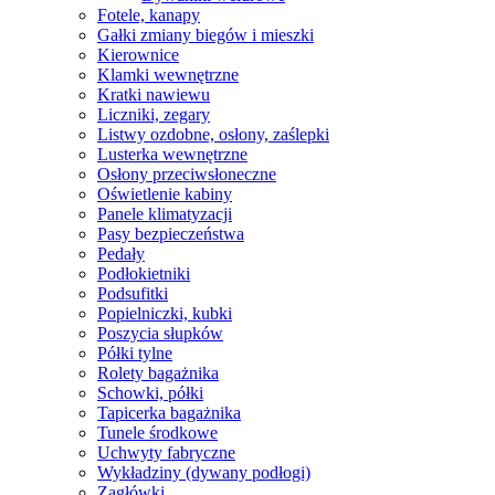
Fotele, kanapy
Gałki zmiany biegów i mieszki
Kierownice
Klamki wewnętrzne
Kratki nawiewu
Liczniki, zegary
Listwy ozdobne, osłony, zaślepki
Lusterka wewnętrzne
Osłony przeciwsłoneczne
Oświetlenie kabiny
Panele klimatyzacji
Pasy bezpieczeństwa
Pedały
Podłokietniki
Podsufitki
Popielniczki, kubki
Poszycia słupków
Półki tylne
Rolety bagażnika
Schowki, półki
Tapicerka bagażnika
Tunele środkowe
Uchwyty fabryczne
Wykładziny (dywany podłogi)
Zagłówki