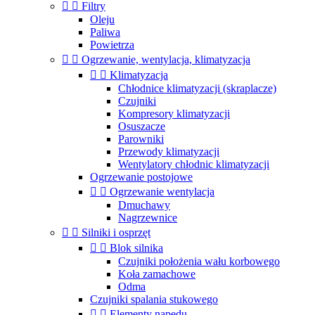


Filtry
Oleju
Paliwa
Powietrza


Ogrzewanie, wentylacja, klimatyzacja


Klimatyzacja
Chłodnice klimatyzacji (skraplacze)
Czujniki
Kompresory klimatyzacji
Osuszacze
Parowniki
Przewody klimatyzacji
Wentylatory chłodnic klimatyzacji
Ogrzewanie postojowe


Ogrzewanie wentylacja
Dmuchawy
Nagrzewnice


Silniki i osprzęt


Blok silnika
Czujniki położenia wału korbowego
Koła zamachowe
Odma
Czujniki spalania stukowego


Elementy napędu