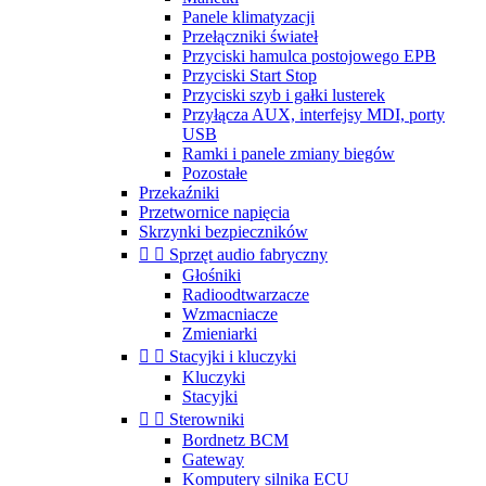
Panele klimatyzacji
Przełączniki świateł
Przyciski hamulca postojowego EPB
Przyciski Start Stop
Przyciski szyb i gałki lusterek
Przyłącza AUX, interfejsy MDI, porty
USB
Ramki i panele zmiany biegów
Pozostałe
Przekaźniki
Przetwornice napięcia
Skrzynki bezpieczników


Sprzęt audio fabryczny
Głośniki
Radioodtwarzacze
Wzmacniacze
Zmieniarki


Stacyjki i kluczyki
Kluczyki
Stacyjki


Sterowniki
Bordnetz BCM
Gateway
Komputery silnika ECU