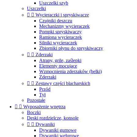
Uszczelki szyb
Uszczelki


Wycieraczki i spryskiwacze
Czujniki deszczu
Mechanizmy wycieraczek
Pompki spryskiwaczy
Ramiona wycieraczek
Silniki wycieraczek
Zbiorniki płynu do spryskiwaczy


Zderzaki
Atrapy, grile, zaślepki
Elementy mocujące
Wzmocnienia zderzaków (belki)
Zderzaki


Zestawy części blacharskich
Przód
Tył
Pozostałe


Wyposażenie wnętrza
Boczki
Deski rozdzielcze, konsole


Dywaniki
Dywaniki gumowe
Dywaniki welurowe