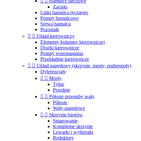


Hamulce tarczowe
Zaciski
Linki hamulca ręcznego
Pompy hamulcowe
Serwa hamulca
Pozostałe


Układ kierowniczy
Elementy kolumny kierowniczej
Drążki kierownicze
Pompy wspomagania
Przekładnie kierownicze


Układ napędowy (skrzynie, mosty, podzespoły)
Dyferencjały


Mosty
Tylne
Przednie


Półosie przeguby wały
Półosie
Wały napędowe


Skrzynie biegów
Smarowanie
Kompletne skrzynie
Lewarki i wybieraki
Reduktory