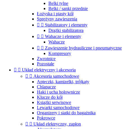
Belki tylne
Belki / sanki przednie
Łożyska i piasty kół
Sprężyny zawieszenia


Stabilizatory i elementy
Drążki stabilizatora


Wahacze i elementy
Wahacze


Zawieszenie hydrauliczne i pneumatyczne
Kompresory
Zwrotnice
Pozostałe


Układ elektryczny i akcesoria


Akcesoria samochodowe
Apteczki, kamizelki, trójkąty
Chlapacze
Haki i ucha holownicze
Klucze do kół
Książki serwisowe
Lewarki samochodowe
Organizery i siatki do bagażnika
Pokrowce


Układ elektryczny, zapłon