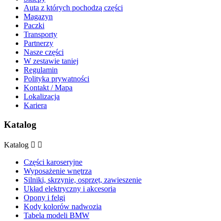
Auta z których pochodzą części
Magazyn
Paczki
Transporty
Partnerzy
Nasze części
W zestawie taniej
Regulamin
Polityka prywatności
Kontakt / Mapa
Lokalizacja
Kariera
Katalog
Katalog


Części karoseryjne
Wyposażenie wnętrza
Silniki, skrzynie, osprzęt, zawieszenie
Układ elektryczny i akcesoria
Opony i felgi
Kody kolorów nadwozia
Tabela modeli BMW