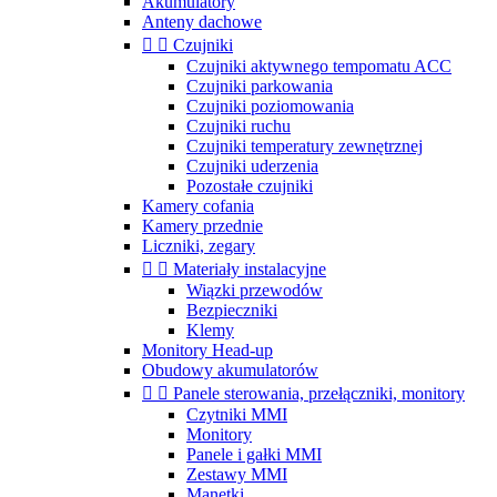
Akumulatory
Anteny dachowe


Czujniki
Czujniki aktywnego tempomatu ACC
Czujniki parkowania
Czujniki poziomowania
Czujniki ruchu
Czujniki temperatury zewnętrznej
Czujniki uderzenia
Pozostałe czujniki
Kamery cofania
Kamery przednie
Liczniki, zegary


Materiały instalacyjne
Wiązki przewodów
Bezpieczniki
Klemy
Monitory Head-up
Obudowy akumulatorów


Panele sterowania, przełączniki, monitory
Czytniki MMI
Monitory
Panele i gałki MMI
Zestawy MMI
Manetki