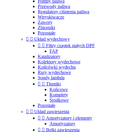
Pompy paliwa
Przewody paliwa
Regulatory ciśnienia paliwa
Wtryskiwacze
Zawory
Zbiorniki
Pozostałe


Układ wydechowy


Filtry cząstek stałych DPF
FAP
Katalizatory
Kolektory wydechowe
Końcówki wydechu
Rury wydechowe
Sondy lambda


Tłumiki
Końcowe
Komplety
Środkowe
Pozostałe


Układ zawieszenia


Amortyzatory i elementy
Amortyzatory


Belki zawieszenia