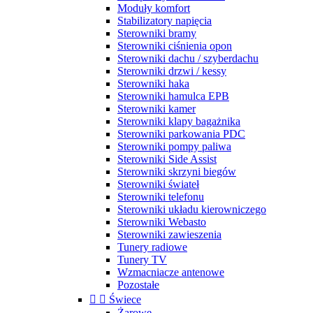
Moduły komfort
Stabilizatory napięcia
Sterowniki bramy
Sterowniki ciśnienia opon
Sterowniki dachu / szyberdachu
Sterowniki drzwi / kessy
Sterowniki haka
Sterowniki hamulca EPB
Sterowniki kamer
Sterowniki klapy bagażnika
Sterowniki parkowania PDC
Sterowniki pompy paliwa
Sterowniki Side Assist
Sterowniki skrzyni biegów
Sterowniki świateł
Sterowniki telefonu
Sterowniki układu kierowniczego
Sterowniki Webasto
Sterowniki zawieszenia
Tunery radiowe
Tunery TV
Wzmacniacze antenowe
Pozostałe


Świece
Żarowe