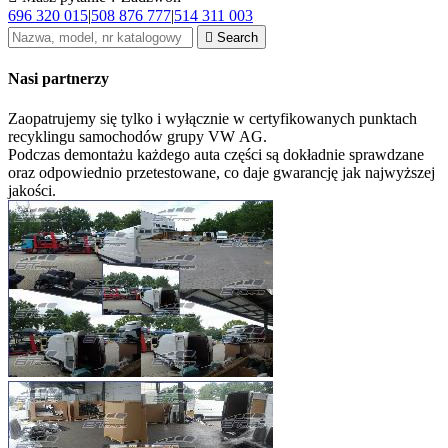
696 320 015
|
508 876 777
|
514 311 003

Search
Nasi partnerzy
Zaopatrujemy się tylko i wyłącznie w certyfikowanych punktach
recyklingu samochodów grupy VW AG.
Podczas demontażu każdego auta części są dokładnie sprawdzane
oraz odpowiednio przetestowane, co daje gwarancję jak najwyższej
jakości.