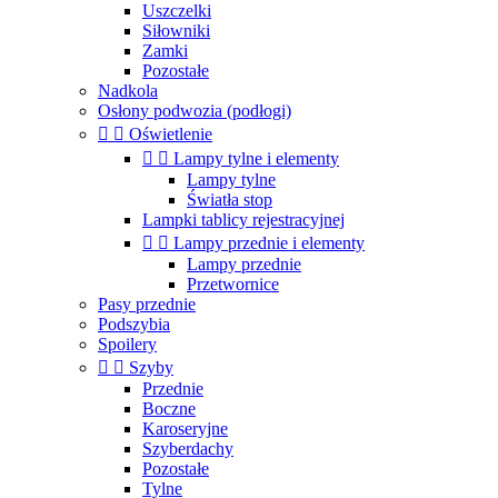
Uszczelki
Siłowniki
Zamki
Pozostałe
Nadkola
Osłony podwozia (podłogi)


Oświetlenie


Lampy tylne i elementy
Lampy tylne
Światła stop
Lampki tablicy rejestracyjnej


Lampy przednie i elementy
Lampy przednie
Przetwornice
Pasy przednie
Podszybia
Spoilery


Szyby
Przednie
Boczne
Karoseryjne
Szyberdachy
Pozostałe
Tylne