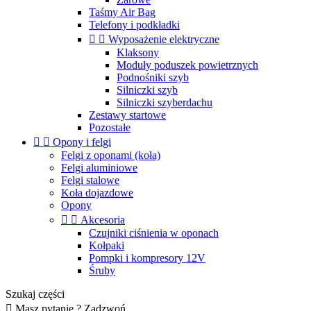
Taśmy Air Bag
Telefony i podkładki


Wyposażenie elektryczne
Klaksony
Moduły poduszek powietrznych
Podnośniki szyb
Silniczki szyb
Silniczki szyberdachu
Zestawy startowe
Pozostałe


Opony i felgi
Felgi z oponami (koła)
Felgi aluminiowe
Felgi stalowe
Koła dojazdowe
Opony


Akcesoria
Czujniki ciśnienia w oponach
Kołpaki
Pompki i kompresory 12V
Śruby
Szukaj części

Masz pytanie ? Zadzwoń