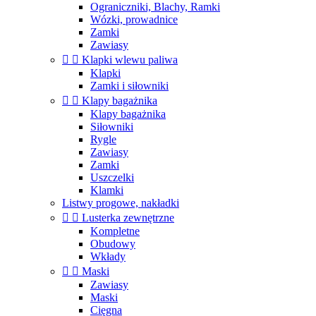
Ograniczniki, Blachy, Ramki
Wózki, prowadnice
Zamki
Zawiasy


Klapki wlewu paliwa
Klapki
Zamki i siłowniki


Klapy bagażnika
Klapy bagażnika
Siłowniki
Rygle
Zawiasy
Zamki
Uszczelki
Klamki
Listwy progowe, nakładki


Lusterka zewnętrzne
Kompletne
Obudowy
Wkłady


Maski
Zawiasy
Maski
Cięgna