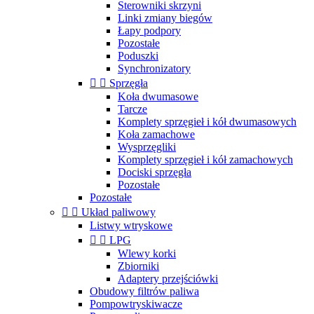
Sterowniki skrzyni
Linki zmiany biegów
Łapy podpory
Pozostałe
Poduszki
Synchronizatory


Sprzęgła
Koła dwumasowe
Tarcze
Komplety sprzęgieł i kół dwumasowych
Koła zamachowe
Wysprzęgliki
Komplety sprzęgieł i kół zamachowych
Dociski sprzęgła
Pozostałe
Pozostałe


Układ paliwowy
Listwy wtryskowe


LPG
Wlewy korki
Zbiorniki
Adaptery przejściówki
Obudowy filtrów paliwa
Pompowtryskiwacze