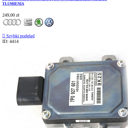
TŁUMIENIA
Cena
249,00 zł

Szybki podgląd
ID: 4414