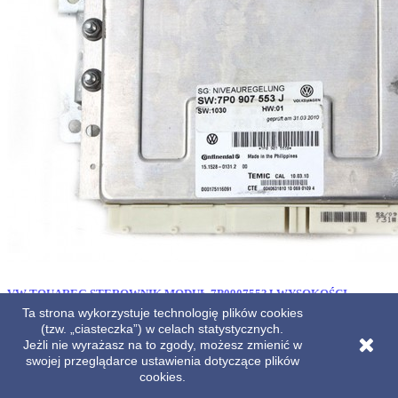
VW TOUAREG STEROWNIK MODUŁ 7P0907553J WYSOKOŚCI
REGULACJI ZAWIESZENIA 7P0 907 553 J 7P 2010- 7P0907553K
Ta strona wykorzystuje technologię plików cookies
7P0907553N 7P0907553AA
(tzw. „ciasteczka”) w celach statystycznych.
Jeżli nie wyrażasz na to zgody, możesz zmienić w
Cena
599,00 zł
swojej przeglądarce ustawienia dotyczące plików
cookies.