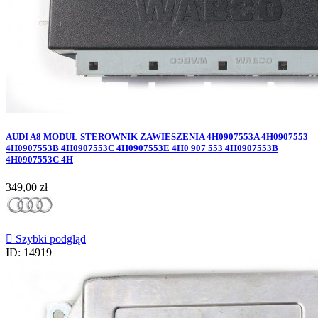
AUDI A8 MODUŁ STEROWNIK ZAWIESZENIA 4H0907553A 4H0907553
4H0907553B 4H0907553C 4H0907553E 4H0 907 553 4H0907553B
4H0907553C 4H
Cena
349,00 zł

Szybki podgląd
ID: 14919