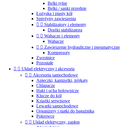
Belki tylne
Belki / sanki przednie
Łożyska i piasty kół
Sprężyny zawieszenia


Stabilizatory i elementy
Drążki stabilizatora


Wahacze i elementy
Wahacze


Zawieszenie hydrauliczne i pneumatyczne
Kompresory
Zwrotnice
Pozostałe


Układ elektryczny i akcesoria


Akcesoria samochodowe
Apteczki, kamizelki, trójkąty
Chlapacze
Haki i ucha holownicze
Klucze do kół
Książki serwisowe
Lewarki samochodowe
Organizery i siatki do bagażnika
Pokrowce


Układ elektryczny, zapłon