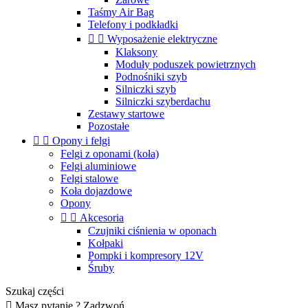
Taśmy Air Bag
Telefony i podkładki


Wyposażenie elektryczne
Klaksony
Moduły poduszek powietrznych
Podnośniki szyb
Silniczki szyb
Silniczki szyberdachu
Zestawy startowe
Pozostałe


Opony i felgi
Felgi z oponami (koła)
Felgi aluminiowe
Felgi stalowe
Koła dojazdowe
Opony


Akcesoria
Czujniki ciśnienia w oponach
Kołpaki
Pompki i kompresory 12V
Śruby
Szukaj części

Masz pytanie ? Zadzwoń