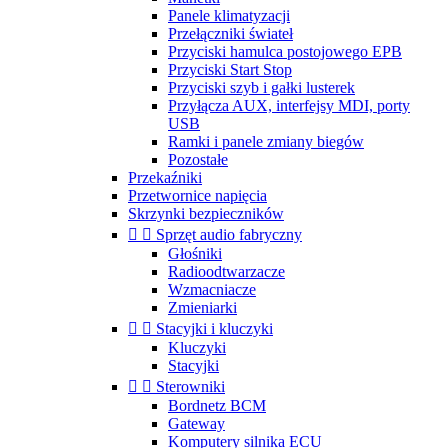
Panele klimatyzacji
Przełączniki świateł
Przyciski hamulca postojowego EPB
Przyciski Start Stop
Przyciski szyb i gałki lusterek
Przyłącza AUX, interfejsy MDI, porty
USB
Ramki i panele zmiany biegów
Pozostałe
Przekaźniki
Przetwornice napięcia
Skrzynki bezpieczników


Sprzęt audio fabryczny
Głośniki
Radioodtwarzacze
Wzmacniacze
Zmieniarki


Stacyjki i kluczyki
Kluczyki
Stacyjki


Sterowniki
Bordnetz BCM
Gateway
Komputery silnika ECU