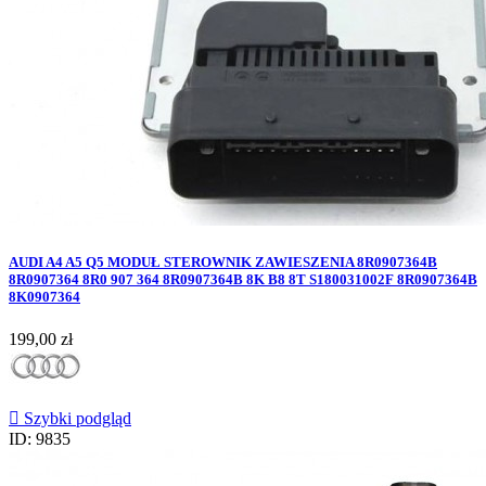
AUDI A4 A5 Q5 MODUŁ STEROWNIK ZAWIESZENIA 8R0907364B
8R0907364 8R0 907 364 8R0907364B 8K B8 8T S180031002F 8R0907364B
8K0907364
Cena
199,00 zł

Szybki podgląd
ID: 9835