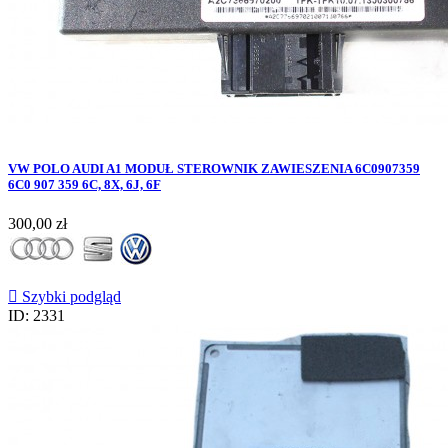
VW POLO AUDI A1 MODUŁ STEROWNIK ZAWIESZENIA 6C0907359
6C0 907 359 6C, 8X, 6J, 6F
Cena
300,00 zł

Szybki podgląd
ID: 2331