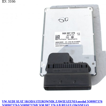
ID: 3166
VW AUDI SEAT SKODA STEROWNIK ZAWIESZENIA moduł 5Q0907376
5Q0907376A 5Q0907376B 5Q0 907 376 A B REGULOWANEGO