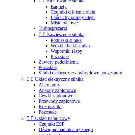


Smarowanie silnika
Bagnety
Czujniki ciśnienia oleju
Łańcuchy pompy oleju
Miski olejowe
Turbosprężarki


Zawieszenie silnika
Poduszki silnika
Wózki i belki silnika
Wsporniki i łapy
Pozostałe
Zawory podciśnienia
Pozostałe
Silniki elektryczne / hybrydowe podzespoły


Układ elektryczny silnika
Alternatory
Aparaty zapłonowe
Cewki zapłonowe
Przewody zapłonowe
Rozruszniki
Pozostałe


Układ hamulcowy
Czujniki ESP
Dźwignie hamulca ręcznego