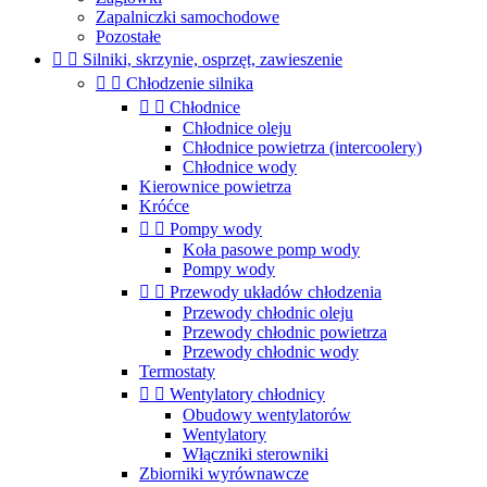
Zapalniczki samochodowe
Pozostałe


Silniki, skrzynie, osprzęt, zawieszenie


Chłodzenie silnika


Chłodnice
Chłodnice oleju
Chłodnice powietrza (intercoolery)
Chłodnice wody
Kierownice powietrza
Króćce


Pompy wody
Koła pasowe pomp wody
Pompy wody


Przewody układów chłodzenia
Przewody chłodnic oleju
Przewody chłodnic powietrza
Przewody chłodnic wody
Termostaty


Wentylatory chłodnicy
Obudowy wentylatorów
Wentylatory
Włączniki sterowniki
Zbiorniki wyrównawcze