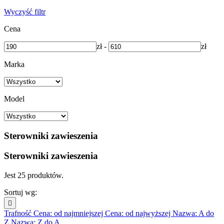
Wyczyść filtr
Cena
zł
-
zł
Marka
Model
Sterowniki zawieszenia
Sterowniki zawieszenia
Jest 25 produktów.
Sortuj wg:

Trafność
Cena: od najmniejszej
Cena: od najwyższej
Nazwa: A do
Z
Nazwa: Z do A