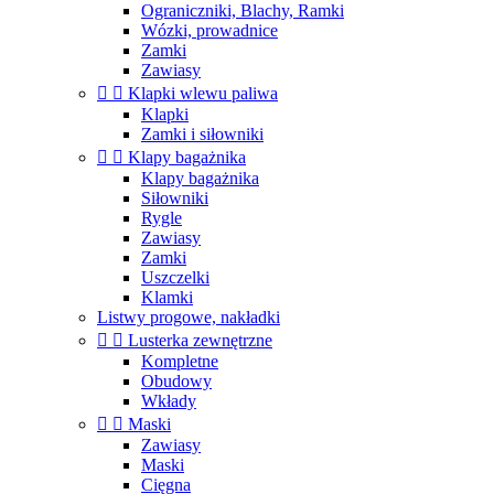
Ograniczniki, Blachy, Ramki
Wózki, prowadnice
Zamki
Zawiasy


Klapki wlewu paliwa
Klapki
Zamki i siłowniki


Klapy bagażnika
Klapy bagażnika
Siłowniki
Rygle
Zawiasy
Zamki
Uszczelki
Klamki
Listwy progowe, nakładki


Lusterka zewnętrzne
Kompletne
Obudowy
Wkłady


Maski
Zawiasy
Maski
Cięgna