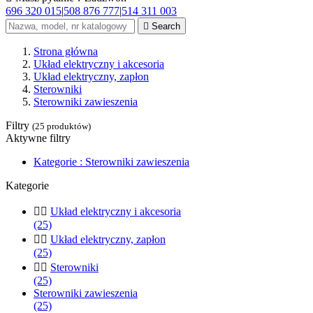
696 320 015
|
508 876 777
|
514 311 003

Search
Strona główna
Układ elektryczny i akcesoria
Układ elektryczny, zapłon
Sterowniki
Sterowniki zawieszenia
Filtry
(25 produktów)
Aktywne filtry
Kategorie : Sterowniki zawieszenia
Kategorie


Układ elektryczny i akcesoria
(25)


Układ elektryczny, zapłon
(25)


Sterowniki
(25)
Sterowniki zawieszenia
(25)