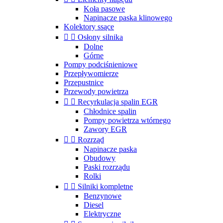
Koła pasowe
Napinacze paska klinowego
Kolektory ssące


Osłony silnika
Dolne
Górne
Pompy podciśnieniowe
Przepływomierze
Przepustnice
Przewody powietrza


Recyrkulacja spalin EGR
Chłodnice spalin
Pompy powietrza wtórnego
Zawory EGR


Rozrząd
Napinacze paska
Obudowy
Paski rozrządu
Rolki


Silniki kompletne
Benzynowe
Diesel
Elektryczne