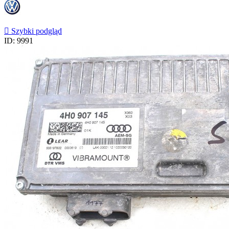

Szybki podgląd
ID: 9991