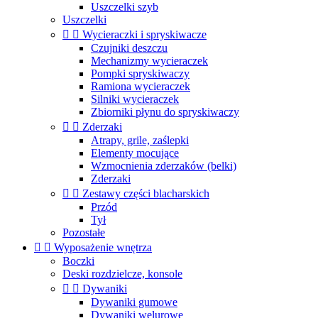
Uszczelki szyb
Uszczelki


Wycieraczki i spryskiwacze
Czujniki deszczu
Mechanizmy wycieraczek
Pompki spryskiwaczy
Ramiona wycieraczek
Silniki wycieraczek
Zbiorniki płynu do spryskiwaczy


Zderzaki
Atrapy, grile, zaślepki
Elementy mocujące
Wzmocnienia zderzaków (belki)
Zderzaki


Zestawy części blacharskich
Przód
Tył
Pozostałe


Wyposażenie wnętrza
Boczki
Deski rozdzielcze, konsole


Dywaniki
Dywaniki gumowe
Dywaniki welurowe