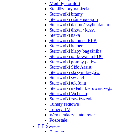
Moduły komfort
Stabilizatory napięcia
Sterowniki bramy
Sterowniki ciśnienia opon
Sterowniki dachu / szyberdachu
Sterowniki drzwi / kessy
Sterowniki haka
Sterowniki hamulca EPB
Sterowniki kamer
Sterowniki klapy bagażnika
Sterowniki parkowania PDC
Sterowniki pompy paliwa
Sterowniki Side Assist
Sterowniki skrzyni biegów
Sterowniki świateł
Sterowniki telefonu
Sterowniki układu kierowniczego
Sterowniki Webasto
Sterowniki zawieszenia
Tunery radiowe
Tunery TV
Wzmacniacze antenowe
Pozostałe


Świece
Żarowe