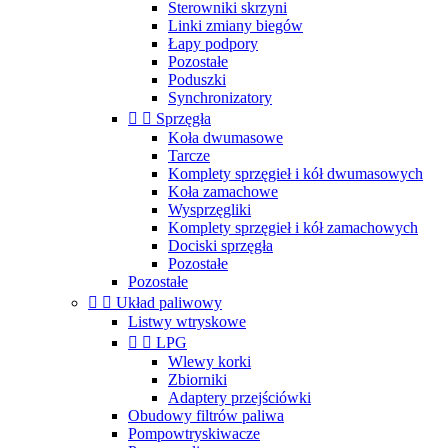
Sterowniki skrzyni
Linki zmiany biegów
Łapy podpory
Pozostałe
Poduszki
Synchronizatory


Sprzęgła
Koła dwumasowe
Tarcze
Komplety sprzęgieł i kół dwumasowych
Koła zamachowe
Wysprzęgliki
Komplety sprzęgieł i kół zamachowych
Dociski sprzęgła
Pozostałe
Pozostałe


Układ paliwowy
Listwy wtryskowe


LPG
Wlewy korki
Zbiorniki
Adaptery przejściówki
Obudowy filtrów paliwa
Pompowtryskiwacze