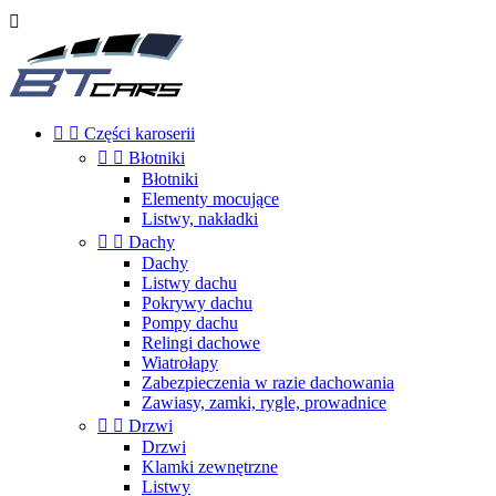



Części karoserii


Błotniki
Błotniki
Elementy mocujące
Listwy, nakładki


Dachy
Dachy
Listwy dachu
Pokrywy dachu
Pompy dachu
Relingi dachowe
Wiatrołapy
Zabezpieczenia w razie dachowania
Zawiasy, zamki, rygle, prowadnice


Drzwi
Drzwi
Klamki zewnętrzne
Listwy