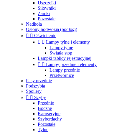
Uszczelki
Siłowniki
Zamki
Pozostałe
Nadkola
Osłony podwozia (podłogi)


Oświetlenie


Lampy tylne i elementy
Lampy tylne
Światła stop
Lampki tablicy rejestracyjnej


Lampy przednie i elementy
Lampy przednie
Przetwornice
Pasy przednie
Podszybia
Spoilery


Szyby
Przednie
Boczne
Karoseryjne
Szyberdachy
Pozostałe
Tylne