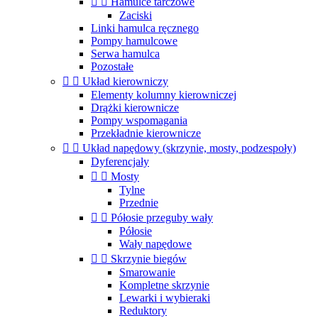


Hamulce tarczowe
Zaciski
Linki hamulca ręcznego
Pompy hamulcowe
Serwa hamulca
Pozostałe


Układ kierowniczy
Elementy kolumny kierowniczej
Drążki kierownicze
Pompy wspomagania
Przekładnie kierownicze


Układ napędowy (skrzynie, mosty, podzespoły)
Dyferencjały


Mosty
Tylne
Przednie


Półosie przeguby wały
Półosie
Wały napędowe


Skrzynie biegów
Smarowanie
Kompletne skrzynie
Lewarki i wybieraki
Reduktory