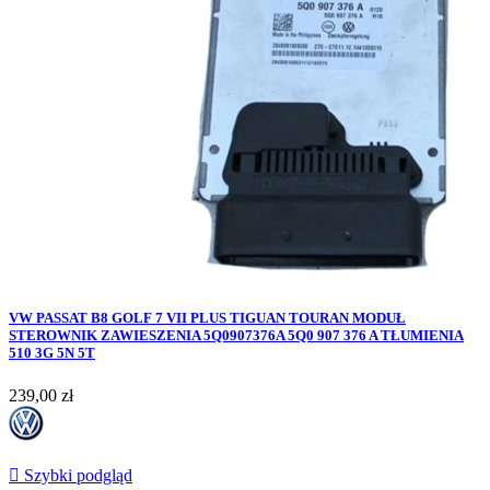
VW PASSAT B8 GOLF 7 VII PLUS TIGUAN TOURAN MODUŁ
STEROWNIK ZAWIESZENIA 5Q0907376A 5Q0 907 376 A TŁUMIENIA
510 3G 5N 5T
Cena
239,00 zł

Szybki podgląd