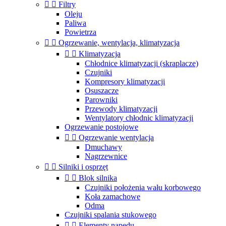


Filtry
Oleju
Paliwa
Powietrza


Ogrzewanie, wentylacja, klimatyzacja


Klimatyzacja
Chłodnice klimatyzacji (skraplacze)
Czujniki
Kompresory klimatyzacji
Osuszacze
Parowniki
Przewody klimatyzacji
Wentylatory chłodnic klimatyzacji
Ogrzewanie postojowe


Ogrzewanie wentylacja
Dmuchawy
Nagrzewnice


Silniki i osprzęt


Blok silnika
Czujniki położenia wału korbowego
Koła zamachowe
Odma
Czujniki spalania stukowego


Elementy napędu