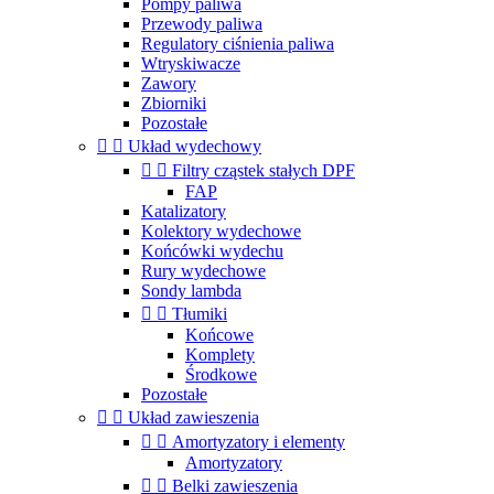
Pompy paliwa
Przewody paliwa
Regulatory ciśnienia paliwa
Wtryskiwacze
Zawory
Zbiorniki
Pozostałe


Układ wydechowy


Filtry cząstek stałych DPF
FAP
Katalizatory
Kolektory wydechowe
Końcówki wydechu
Rury wydechowe
Sondy lambda


Tłumiki
Końcowe
Komplety
Środkowe
Pozostałe


Układ zawieszenia


Amortyzatory i elementy
Amortyzatory


Belki zawieszenia