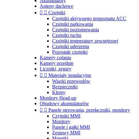
Akumulatory
Anteny dachowe


Czujniki
Czujniki aktywnego tempomatu ACC
Czujniki parkowania
Czujniki poziomowania
Czujniki ruchu
Czujniki temperatury zewnętrznej
Czujniki uderzenia
Pozostałe czujniki
Kamery cofania
Kamery przednie
Liczniki, zegary


Materiały instalacyjne
Wiązki przewodów
Bezpieczniki
Klemy
Monitory Head-up
Obudowy akumulatorów


Panele sterowania, przełączniki, monitory
Czytniki MMI
Monitory
Panele i gałki MMI
Zestawy MMI
Manetki