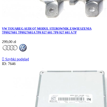
VW TOUAREG AUDI Q7 MODUŁ STEROWNIK ZAWIESZENIA
7P0927601 7P0927601A 7P0 927 601 7P0 927 601 A 7P
Cena
299,00 zł

Szybki podgląd
ID: 7646