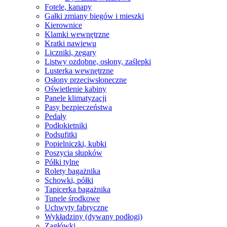
Fotele, kanapy
Gałki zmiany biegów i mieszki
Kierownice
Klamki wewnętrzne
Kratki nawiewu
Liczniki, zegary
Listwy ozdobne, osłony, zaślepki
Lusterka wewnętrzne
Osłony przeciwsłoneczne
Oświetlenie kabiny
Panele klimatyzacji
Pasy bezpieczeństwa
Pedały
Podłokietniki
Podsufitki
Popielniczki, kubki
Poszycia słupków
Półki tylne
Rolety bagażnika
Schowki, półki
Tapicerka bagażnika
Tunele środkowe
Uchwyty fabryczne
Wykładziny (dywany podłogi)
Zagłówki