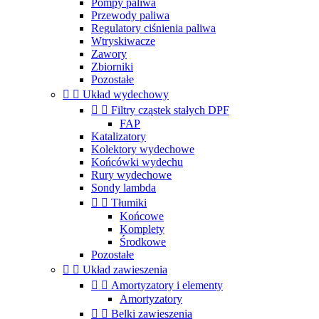
Pompy paliwa
Przewody paliwa
Regulatory ciśnienia paliwa
Wtryskiwacze
Zawory
Zbiorniki
Pozostałe


Układ wydechowy


Filtry cząstek stałych DPF
FAP
Katalizatory
Kolektory wydechowe
Końcówki wydechu
Rury wydechowe
Sondy lambda


Tłumiki
Końcowe
Komplety
Środkowe
Pozostałe


Układ zawieszenia


Amortyzatory i elementy
Amortyzatory


Belki zawieszenia