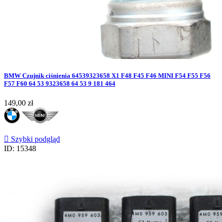
BMW Czujnik ciśnienia 64539323658 X1 F48 F45 F46 MINI F54 F55 F56
F57 F60 64 53 9323658 64 53 9 181 464
Cena
149,00 zł

Szybki podgląd
ID: 15348