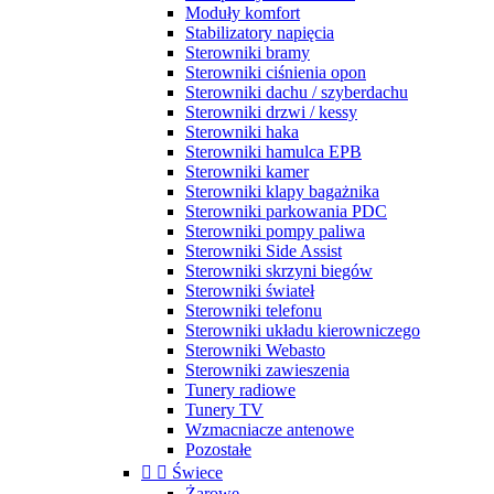
Moduły komfort
Stabilizatory napięcia
Sterowniki bramy
Sterowniki ciśnienia opon
Sterowniki dachu / szyberdachu
Sterowniki drzwi / kessy
Sterowniki haka
Sterowniki hamulca EPB
Sterowniki kamer
Sterowniki klapy bagażnika
Sterowniki parkowania PDC
Sterowniki pompy paliwa
Sterowniki Side Assist
Sterowniki skrzyni biegów
Sterowniki świateł
Sterowniki telefonu
Sterowniki układu kierowniczego
Sterowniki Webasto
Sterowniki zawieszenia
Tunery radiowe
Tunery TV
Wzmacniacze antenowe
Pozostałe


Świece
Żarowe