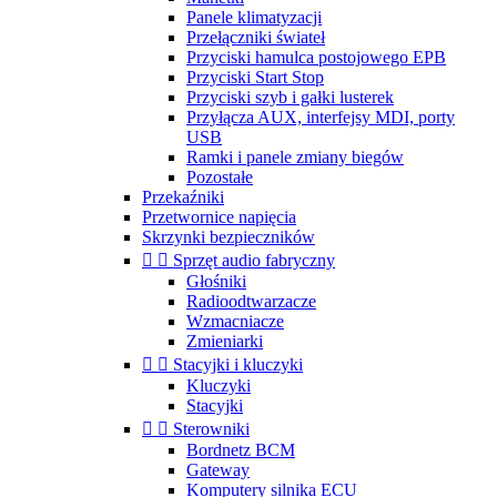
Panele klimatyzacji
Przełączniki świateł
Przyciski hamulca postojowego EPB
Przyciski Start Stop
Przyciski szyb i gałki lusterek
Przyłącza AUX, interfejsy MDI, porty
USB
Ramki i panele zmiany biegów
Pozostałe
Przekaźniki
Przetwornice napięcia
Skrzynki bezpieczników


Sprzęt audio fabryczny
Głośniki
Radioodtwarzacze
Wzmacniacze
Zmieniarki


Stacyjki i kluczyki
Kluczyki
Stacyjki


Sterowniki
Bordnetz BCM
Gateway
Komputery silnika ECU