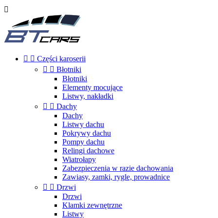



Części karoserii


Błotniki
Błotniki
Elementy mocujące
Listwy, nakładki


Dachy
Dachy
Listwy dachu
Pokrywy dachu
Pompy dachu
Relingi dachowe
Wiatrołapy
Zabezpieczenia w razie dachowania
Zawiasy, zamki, rygle, prowadnice


Drzwi
Drzwi
Klamki zewnętrzne
Listwy