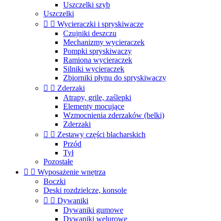
Uszczelki szyb
Uszczelki


Wycieraczki i spryskiwacze
Czujniki deszczu
Mechanizmy wycieraczek
Pompki spryskiwaczy
Ramiona wycieraczek
Silniki wycieraczek
Zbiorniki płynu do spryskiwaczy


Zderzaki
Atrapy, grile, zaślepki
Elementy mocujące
Wzmocnienia zderzaków (belki)
Zderzaki


Zestawy części blacharskich
Przód
Tył
Pozostałe


Wyposażenie wnętrza
Boczki
Deski rozdzielcze, konsole


Dywaniki
Dywaniki gumowe
Dywaniki welurowe