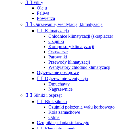


Filtry
Oleju
Paliwa
Powietrza


Ogrzewanie, wentylacja, klimatyzacja


Klimatyzacja
Chłodnice klimatyzacji (skraplacze)
Czujniki
Kompresory klimatyzacji
Osuszacze
Parowniki
Przewody klimatyzacji
Wentylatory chłodnic klimatyzacji
Ogrzewanie postojowe


Ogrzewanie wentylacja
Dmuchawy
Nagrzewnice


Silniki i osprzęt


Blok silnika
Czujniki położenia wału korbowego
Koła zamachowe
Odma
Czujniki spalania stukowego


Elementy napędu