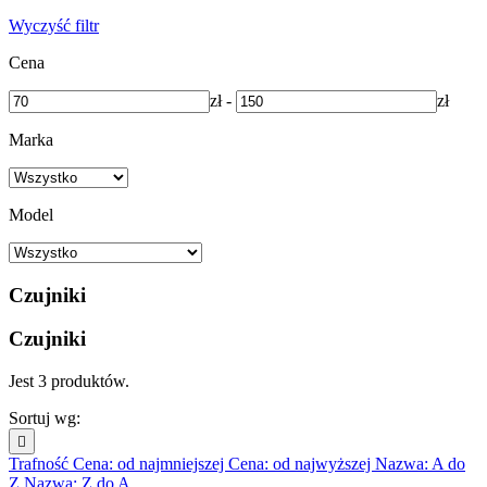
Wyczyść filtr
Cena
zł
-
zł
Marka
Model
Czujniki
Czujniki
Jest 3 produktów.
Sortuj wg:

Trafność
Cena: od najmniejszej
Cena: od najwyższej
Nazwa: A do
Z
Nazwa: Z do A