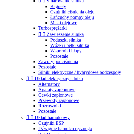


Smarowanie silnika
Bagnety
Czujniki ciśnienia oleju
Łańcuchy pompy oleju
Miski olejowe
Turbosprężarki


Zawieszenie silnika
Poduszki silnika
Wózki i belki silnika
Wsporniki i łapy
Pozostałe
Zawory podciśnienia
Pozostałe
Silniki elektryczne / hybrydowe podzespoły


Układ elektryczny silnika
Alternatory
Aparaty zapłonowe
Cewki zapłonowe
Przewody zapłonowe
Rozruszniki
Pozostałe


Układ hamulcowy
Czujniki ESP
Dźwignie hamulca ręcznego