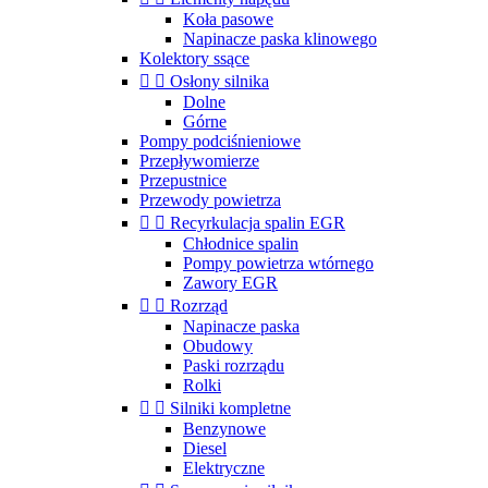
Koła pasowe
Napinacze paska klinowego
Kolektory ssące


Osłony silnika
Dolne
Górne
Pompy podciśnieniowe
Przepływomierze
Przepustnice
Przewody powietrza


Recyrkulacja spalin EGR
Chłodnice spalin
Pompy powietrza wtórnego
Zawory EGR


Rozrząd
Napinacze paska
Obudowy
Paski rozrządu
Rolki


Silniki kompletne
Benzynowe
Diesel
Elektryczne