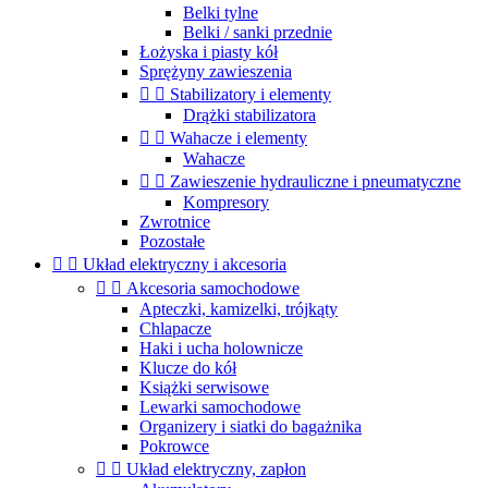
Belki tylne
Belki / sanki przednie
Łożyska i piasty kół
Sprężyny zawieszenia


Stabilizatory i elementy
Drążki stabilizatora


Wahacze i elementy
Wahacze


Zawieszenie hydrauliczne i pneumatyczne
Kompresory
Zwrotnice
Pozostałe


Układ elektryczny i akcesoria


Akcesoria samochodowe
Apteczki, kamizelki, trójkąty
Chlapacze
Haki i ucha holownicze
Klucze do kół
Książki serwisowe
Lewarki samochodowe
Organizery i siatki do bagażnika
Pokrowce


Układ elektryczny, zapłon