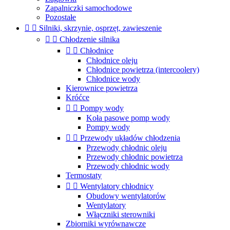
Zapalniczki samochodowe
Pozostałe


Silniki, skrzynie, osprzęt, zawieszenie


Chłodzenie silnika


Chłodnice
Chłodnice oleju
Chłodnice powietrza (intercoolery)
Chłodnice wody
Kierownice powietrza
Króćce


Pompy wody
Koła pasowe pomp wody
Pompy wody


Przewody układów chłodzenia
Przewody chłodnic oleju
Przewody chłodnic powietrza
Przewody chłodnic wody
Termostaty


Wentylatory chłodnicy
Obudowy wentylatorów
Wentylatory
Włączniki sterowniki
Zbiorniki wyrównawcze