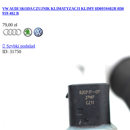
VW AUDI SKODA CZUJNIK KLIMATYZACJI KLIMY 8D0959482B 8D0
959 482 B
Cena
79,00 zł

Szybki podgląd
ID: 31750