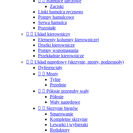


Hamulce tarczowe
Zaciski
Linki hamulca ręcznego
Pompy hamulcowe
Serwa hamulca
Pozostałe


Układ kierowniczy
Elementy kolumny kierowniczej
Drążki kierownicze
Pompy wspomagania
Przekładnie kierownicze


Układ napędowy (skrzynie, mosty, podzespoły)
Dyferencjały


Mosty
Tylne
Przednie


Półosie przeguby wały
Półosie
Wały napędowe


Skrzynie biegów
Smarowanie
Kompletne skrzynie
Lewarki i wybieraki
Reduktory