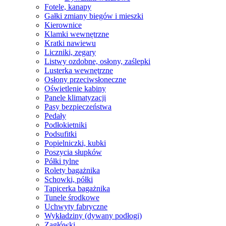
Fotele, kanapy
Gałki zmiany biegów i mieszki
Kierownice
Klamki wewnętrzne
Kratki nawiewu
Liczniki, zegary
Listwy ozdobne, osłony, zaślepki
Lusterka wewnętrzne
Osłony przeciwsłoneczne
Oświetlenie kabiny
Panele klimatyzacji
Pasy bezpieczeństwa
Pedały
Podłokietniki
Podsufitki
Popielniczki, kubki
Poszycia słupków
Półki tylne
Rolety bagażnika
Schowki, półki
Tapicerka bagażnika
Tunele środkowe
Uchwyty fabryczne
Wykładziny (dywany podłogi)
Zagłówki