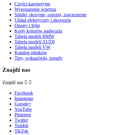
Części karoseryjne
Wyposażenie wnętrza
Silniki, skrzynie, osprzęt, zawieszenie
Układ elektryczny i akcesoria
Opony i felgi
Kody kolorów nadwozia
Tabela modeli BMW
Tabela modeli AUDI
Tabela modeli VW
Katalog silników
Tipy, wskazówki, porady
Znajdź nas
Znajdź nas


Facebook
Instagram
Google+
YouTube
Pinterest
Twitter
Tumblr
TikTok