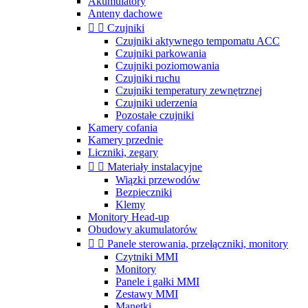
Akumulatory
Anteny dachowe


Czujniki
Czujniki aktywnego tempomatu ACC
Czujniki parkowania
Czujniki poziomowania
Czujniki ruchu
Czujniki temperatury zewnętrznej
Czujniki uderzenia
Pozostałe czujniki
Kamery cofania
Kamery przednie
Liczniki, zegary


Materiały instalacyjne
Wiązki przewodów
Bezpieczniki
Klemy
Monitory Head-up
Obudowy akumulatorów


Panele sterowania, przełączniki, monitory
Czytniki MMI
Monitory
Panele i gałki MMI
Zestawy MMI
Manetki