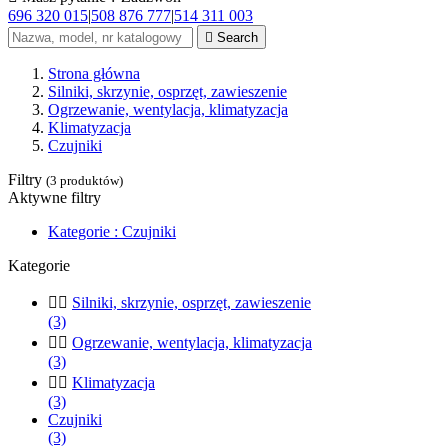
696 320 015
|
508 876 777
|
514 311 003

Search
Strona główna
Silniki, skrzynie, osprzęt, zawieszenie
Ogrzewanie, wentylacja, klimatyzacja
Klimatyzacja
Czujniki
Filtry
(3 produktów)
Aktywne filtry
Kategorie : Czujniki
Kategorie


Silniki, skrzynie, osprzęt, zawieszenie
(3)


Ogrzewanie, wentylacja, klimatyzacja
(3)


Klimatyzacja
(3)
Czujniki
(3)