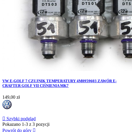
VW E-GOLF 7 CZUJNIK TEMPERATURY 4M0959603 ZAWÓR E-
CRAFTER GOLF VII CIŚNIENIA MK7
Cena
149,00 zł

Szybki podgląd
Pokazano 1-3 z 3 pozycji
Powrót do góry
