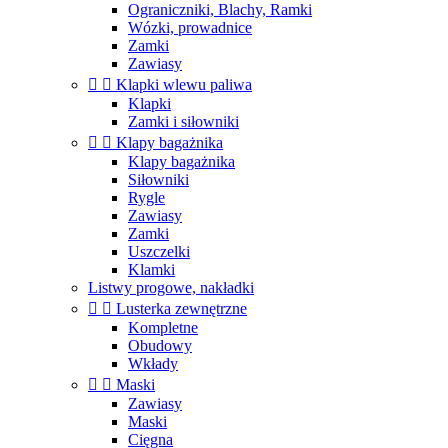
Ograniczniki, Blachy, Ramki
Wózki, prowadnice
Zamki
Zawiasy


Klapki wlewu paliwa
Klapki
Zamki i siłowniki


Klapy bagażnika
Klapy bagażnika
Siłowniki
Rygle
Zawiasy
Zamki
Uszczelki
Klamki
Listwy progowe, nakładki


Lusterka zewnętrzne
Kompletne
Obudowy
Wkłady


Maski
Zawiasy
Maski
Cięgna