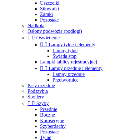
Uszczelki
Siłowniki
Zamki
Pozostałe
Nadkola
Osłony podwozia (podłogi)


Oświetlenie


Lampy tylne i elementy
Lampy tylne
Światła stop
Lampki tablicy rejestracyjnej


Lampy przednie i elementy
Lampy przednie
Przetwornice
Pasy przednie
Podszybia
Spoilery


Szyby
Przednie
Boczne
Karoseryjne
Szyberdachy
Pozostałe
Tylne