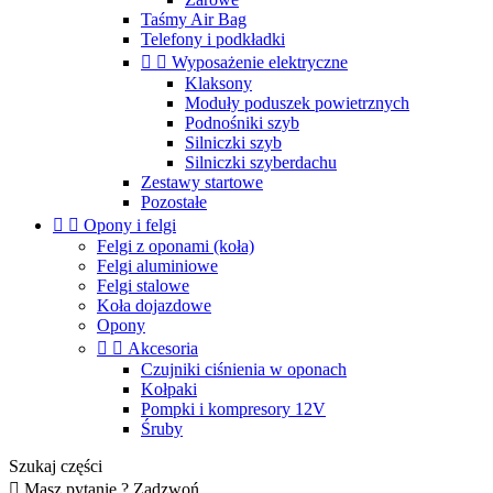
Taśmy Air Bag
Telefony i podkładki


Wyposażenie elektryczne
Klaksony
Moduły poduszek powietrznych
Podnośniki szyb
Silniczki szyb
Silniczki szyberdachu
Zestawy startowe
Pozostałe


Opony i felgi
Felgi z oponami (koła)
Felgi aluminiowe
Felgi stalowe
Koła dojazdowe
Opony


Akcesoria
Czujniki ciśnienia w oponach
Kołpaki
Pompki i kompresory 12V
Śruby
Szukaj części

Masz pytanie ? Zadzwoń