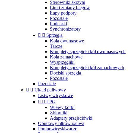
Sterowniki skrzyni
Linki zmiany biegów
Łapy podpory
Pozostałe
Poduszki
Synchronizatory


Sprzęgła
Koła dwumasowe
Tarcze
Komplety sprzęgieł i kół dwumasowych
Koła zamachowe
Wysprzęgliki
Komplety sprzęgieł i kół zamachowych
Dociski sprzęgła
Pozostałe
Pozostałe


Układ paliwowy
Listwy wtryskowe


LPG
Wlewy korki
Zbiorniki
Adaptery przejściówki
Obudowy filtrów paliwa
Pompowtryskiwacze