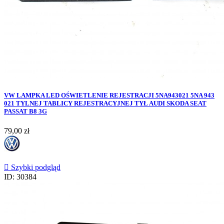
VW LAMPKA LED OŚWIETLENIE REJESTRACJI 5NA943021 5NA 943
021 TYLNEJ TABLICY REJESTRACYJNEJ TYŁ AUDI SKODA SEAT
PASSAT B8 3G
Cena
79,00 zł

Szybki podgląd
ID: 30384