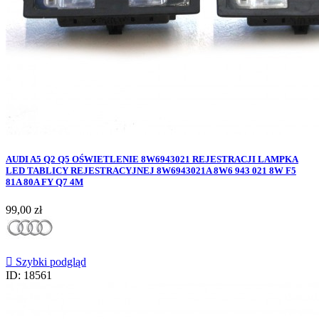
AUDI A5 Q2 Q5 OŚWIETLENIE 8W6943021 REJESTRACJI LAMPKA
LED TABLICY REJESTRACYJNEJ 8W6943021A 8W6 943 021 8W F5
81A 80A FY Q7 4M
Cena
99,00 zł

Szybki podgląd
ID: 18561