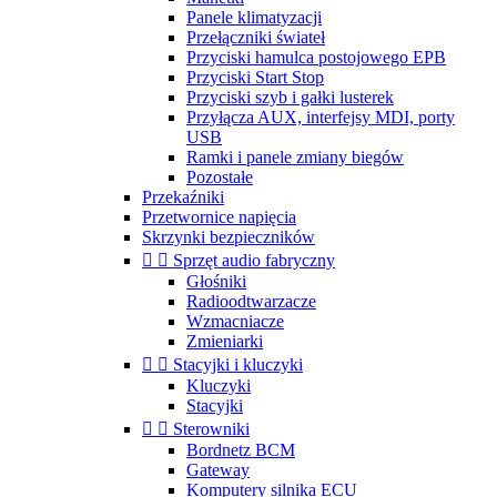
Panele klimatyzacji
Przełączniki świateł
Przyciski hamulca postojowego EPB
Przyciski Start Stop
Przyciski szyb i gałki lusterek
Przyłącza AUX, interfejsy MDI, porty
USB
Ramki i panele zmiany biegów
Pozostałe
Przekaźniki
Przetwornice napięcia
Skrzynki bezpieczników


Sprzęt audio fabryczny
Głośniki
Radioodtwarzacze
Wzmacniacze
Zmieniarki


Stacyjki i kluczyki
Kluczyki
Stacyjki


Sterowniki
Bordnetz BCM
Gateway
Komputery silnika ECU