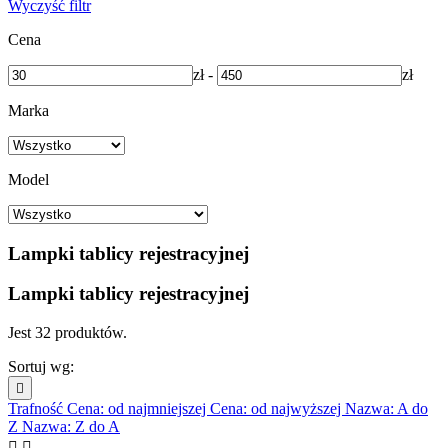
Wyczyść filtr
Cena
zł
-
zł
Marka
Model
Lampki tablicy rejestracyjnej
Lampki tablicy rejestracyjnej
Jest 32 produktów.
Sortuj wg:

Trafność
Cena: od najmniejszej
Cena: od najwyższej
Nazwa: A do
Z
Nazwa: Z do A

