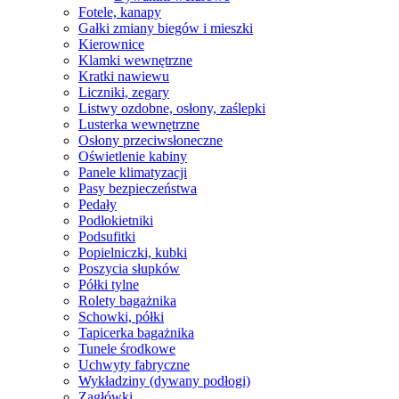
Fotele, kanapy
Gałki zmiany biegów i mieszki
Kierownice
Klamki wewnętrzne
Kratki nawiewu
Liczniki, zegary
Listwy ozdobne, osłony, zaślepki
Lusterka wewnętrzne
Osłony przeciwsłoneczne
Oświetlenie kabiny
Panele klimatyzacji
Pasy bezpieczeństwa
Pedały
Podłokietniki
Podsufitki
Popielniczki, kubki
Poszycia słupków
Półki tylne
Rolety bagażnika
Schowki, półki
Tapicerka bagażnika
Tunele środkowe
Uchwyty fabryczne
Wykładziny (dywany podłogi)
Zagłówki