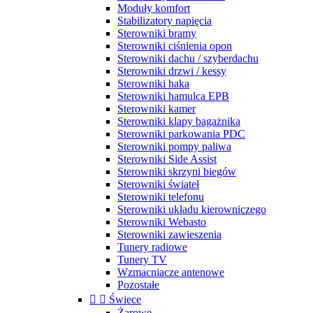
Moduły komfort
Stabilizatory napięcia
Sterowniki bramy
Sterowniki ciśnienia opon
Sterowniki dachu / szyberdachu
Sterowniki drzwi / kessy
Sterowniki haka
Sterowniki hamulca EPB
Sterowniki kamer
Sterowniki klapy bagażnika
Sterowniki parkowania PDC
Sterowniki pompy paliwa
Sterowniki Side Assist
Sterowniki skrzyni biegów
Sterowniki świateł
Sterowniki telefonu
Sterowniki układu kierowniczego
Sterowniki Webasto
Sterowniki zawieszenia
Tunery radiowe
Tunery TV
Wzmacniacze antenowe
Pozostałe


Świece
Żarowe