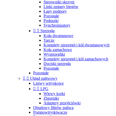
Sterowniki skrzyni
Linki zmiany biegów
Łapy podpory
Pozostałe
Poduszki
Synchronizatory


Sprzęgła
Koła dwumasowe
Tarcze
Komplety sprzęgieł i kół dwumasowych
Koła zamachowe
Wysprzęgliki
Komplety sprzęgieł i kół zamachowych
Dociski sprzęgła
Pozostałe
Pozostałe


Układ paliwowy
Listwy wtryskowe


LPG
Wlewy korki
Zbiorniki
Adaptery przejściówki
Obudowy filtrów paliwa
Pompowtryskiwacze