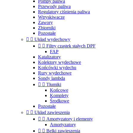
Pompy paliwa
Przewody paliwa
Regulatory ciśnienia paliwa
Wtryskiwacze
Zawory
Zbiorniki
Pozostałe


Układ wydechowy


Filtry cząstek stałych DPF
FAP
Katalizatory
Kolektory wydechowe
Końcówki wydechu
Rury wydechowe
Sondy lambda


Tłumiki
Końcowe
Komplety
Środkowe
Pozostałe


Układ zawieszenia


Amortyzatory i elementy
Amortyzatory


Belki zawieszenia