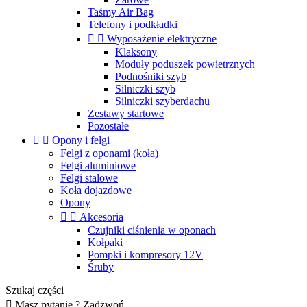
Taśmy Air Bag
Telefony i podkładki


Wyposażenie elektryczne
Klaksony
Moduły poduszek powietrznych
Podnośniki szyb
Silniczki szyb
Silniczki szyberdachu
Zestawy startowe
Pozostałe


Opony i felgi
Felgi z oponami (koła)
Felgi aluminiowe
Felgi stalowe
Koła dojazdowe
Opony


Akcesoria
Czujniki ciśnienia w oponach
Kołpaki
Pompki i kompresory 12V
Śruby
Szukaj części

Masz pytanie ? Zadzwoń