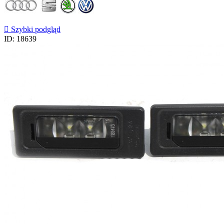

Szybki podgląd
ID: 18639