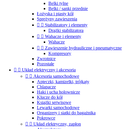
Belki tylne
Belki / sanki przednie
Łożyska i piasty kół
Sprężyny zawieszenia


Stabilizatory i elementy
Drążki stabilizatora


Wahacze i elementy
Wahacze


Zawieszenie hydrauliczne i pneumatyczne
Kompresory
Zwrotnice
Pozostałe


Układ elektryczny i akcesoria


Akcesoria samochodowe
Apteczki, kamizelki, trójkąty
Chlapacze
Haki i ucha holownicze
Klucze do kół
Książki serwisowe
Lewarki samochodowe
Organizery i siatki do bagażnika
Pokrowce


Układ elektryczny, zapłon