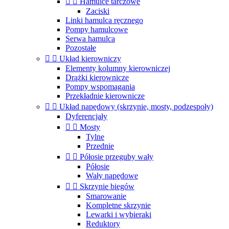


Hamulce tarczowe
Zaciski
Linki hamulca ręcznego
Pompy hamulcowe
Serwa hamulca
Pozostałe


Układ kierowniczy
Elementy kolumny kierowniczej
Drążki kierownicze
Pompy wspomagania
Przekładnie kierownicze


Układ napędowy (skrzynie, mosty, podzespoły)
Dyferencjały


Mosty
Tylne
Przednie


Półosie przeguby wały
Półosie
Wały napędowe


Skrzynie biegów
Smarowanie
Kompletne skrzynie
Lewarki i wybieraki
Reduktory