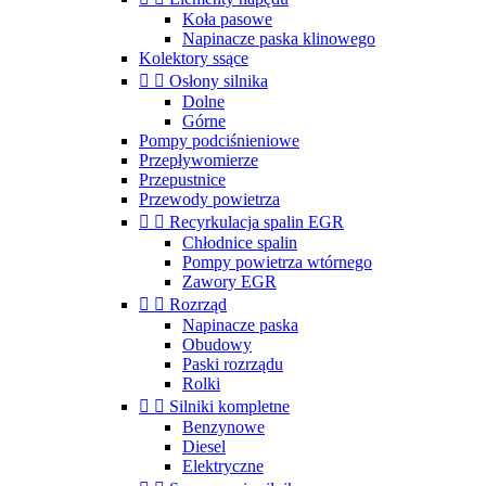
Koła pasowe
Napinacze paska klinowego
Kolektory ssące


Osłony silnika
Dolne
Górne
Pompy podciśnieniowe
Przepływomierze
Przepustnice
Przewody powietrza


Recyrkulacja spalin EGR
Chłodnice spalin
Pompy powietrza wtórnego
Zawory EGR


Rozrząd
Napinacze paska
Obudowy
Paski rozrządu
Rolki


Silniki kompletne
Benzynowe
Diesel
Elektryczne