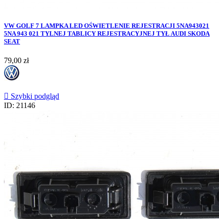
VW GOLF 7 LAMPKA LED OŚWIETLENIE REJESTRACJI 5NA943021
5NA 943 021 TYLNEJ TABLICY REJESTRACYJNEJ TYŁ AUDI SKODA
SEAT
Cena
79,00 zł

Szybki podgląd
ID: 21146