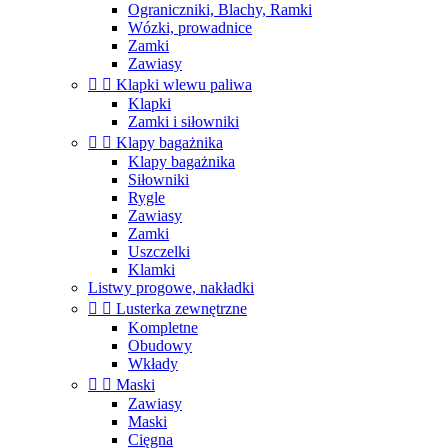
Ograniczniki, Blachy, Ramki
Wózki, prowadnice
Zamki
Zawiasy


Klapki wlewu paliwa
Klapki
Zamki i siłowniki


Klapy bagażnika
Klapy bagażnika
Siłowniki
Rygle
Zawiasy
Zamki
Uszczelki
Klamki
Listwy progowe, nakładki


Lusterka zewnętrzne
Kompletne
Obudowy
Wkłady


Maski
Zawiasy
Maski
Cięgna