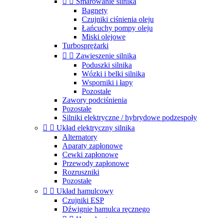


Smarowanie silnika
Bagnety
Czujniki ciśnienia oleju
Łańcuchy pompy oleju
Miski olejowe
Turbosprężarki


Zawieszenie silnika
Poduszki silnika
Wózki i belki silnika
Wsporniki i łapy
Pozostałe
Zawory podciśnienia
Pozostałe
Silniki elektryczne / hybrydowe podzespoły


Układ elektryczny silnika
Alternatory
Aparaty zapłonowe
Cewki zapłonowe
Przewody zapłonowe
Rozruszniki
Pozostałe


Układ hamulcowy
Czujniki ESP
Dźwignie hamulca ręcznego