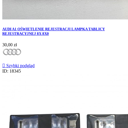
AUDI A1 OŚWIETLENIE REJESTRACJI LAMPKA TABLICY
REJESTRACYJNEJ 8X 8X0
Cena
30,00 zł

Szybki podgląd
ID: 18345