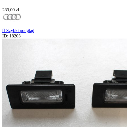
Cena
289,00 zł

Szybki podgląd
ID: 18203