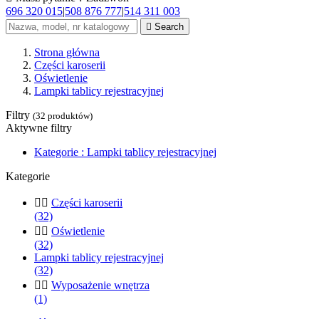
696 320 015
|
508 876 777
|
514 311 003

Search
Strona główna
Części karoserii
Oświetlenie
Lampki tablicy rejestracyjnej
Filtry
(32 produktów)
Aktywne filtry
Kategorie : Lampki tablicy rejestracyjnej
Kategorie


Części karoserii
(32)


Oświetlenie
(32)
Lampki tablicy rejestracyjnej
(32)


Wyposażenie wnętrza
(1)