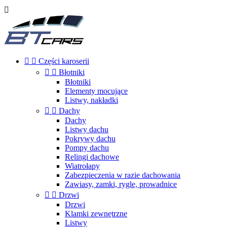



Części karoserii


Błotniki
Błotniki
Elementy mocujące
Listwy, nakładki


Dachy
Dachy
Listwy dachu
Pokrywy dachu
Pompy dachu
Relingi dachowe
Wiatrołapy
Zabezpieczenia w razie dachowania
Zawiasy, zamki, rygle, prowadnice


Drzwi
Drzwi
Klamki zewnętrzne
Listwy