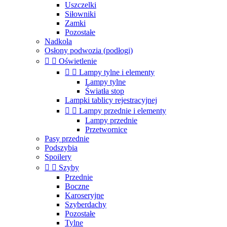
Uszczelki
Siłowniki
Zamki
Pozostałe
Nadkola
Osłony podwozia (podłogi)


Oświetlenie


Lampy tylne i elementy
Lampy tylne
Światła stop
Lampki tablicy rejestracyjnej


Lampy przednie i elementy
Lampy przednie
Przetwornice
Pasy przednie
Podszybia
Spoilery


Szyby
Przednie
Boczne
Karoseryjne
Szyberdachy
Pozostałe
Tylne