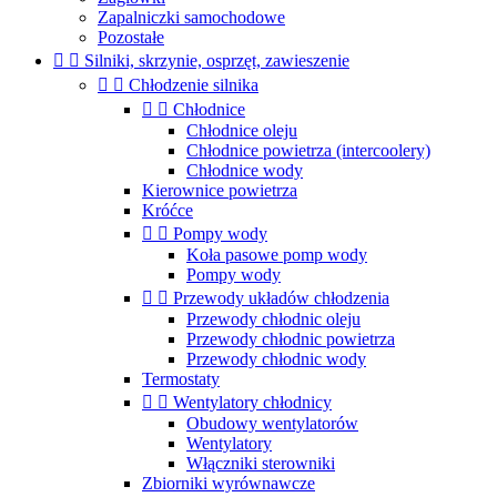
Zapalniczki samochodowe
Pozostałe


Silniki, skrzynie, osprzęt, zawieszenie


Chłodzenie silnika


Chłodnice
Chłodnice oleju
Chłodnice powietrza (intercoolery)
Chłodnice wody
Kierownice powietrza
Króćce


Pompy wody
Koła pasowe pomp wody
Pompy wody


Przewody układów chłodzenia
Przewody chłodnic oleju
Przewody chłodnic powietrza
Przewody chłodnic wody
Termostaty


Wentylatory chłodnicy
Obudowy wentylatorów
Wentylatory
Włączniki sterowniki
Zbiorniki wyrównawcze