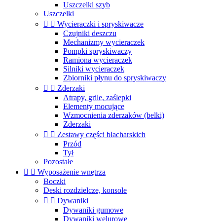
Uszczelki szyb
Uszczelki


Wycieraczki i spryskiwacze
Czujniki deszczu
Mechanizmy wycieraczek
Pompki spryskiwaczy
Ramiona wycieraczek
Silniki wycieraczek
Zbiorniki płynu do spryskiwaczy


Zderzaki
Atrapy, grile, zaślepki
Elementy mocujące
Wzmocnienia zderzaków (belki)
Zderzaki


Zestawy części blacharskich
Przód
Tył
Pozostałe


Wyposażenie wnętrza
Boczki
Deski rozdzielcze, konsole


Dywaniki
Dywaniki gumowe
Dywaniki welurowe