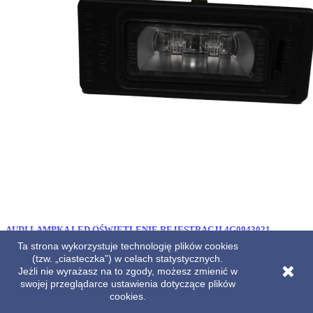
AUDI LAMPKA LED OŚWIETLENIE REJESTRACJI 4G0943021
4G0943021A FL TYLNEJ TABLICY REJESTRACYJNEJ 4G0943021
Ta strona wykorzystuje technologię plików cookies
4G0943021A 4G0943021A
(tzw. „ciasteczka”) w celach statystycznych.
Jeżli nie wyrażasz na to zgody, możesz zmienić w
Cena
69,00 zł
swojej przeglądarce ustawienia dotyczące plików
cookies.