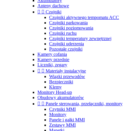
Akumulatory
Anteny dachowe


Czujniki
Czujniki aktywnego tempomatu ACC
Czujniki parkowania
Czujniki poziomowania
Czujniki ruchu
Czujniki temperatury zewnętrznej
Czujniki uderzenia
Pozostałe czujniki
Kamery cofania
Kamery przednie
Liczniki, zegary


Materiały instalacyjne
Wiązki przewodów
Bezpieczniki
Klemy
Monitory Head-up
Obudowy akumulatorów


Panele sterowania, przełączniki, monitory
Czytniki MMI
Monitory
Panele i gałki MMI
Zestawy MMI
Manetki