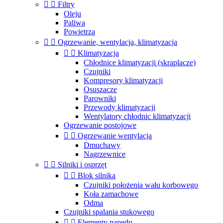


Filtry
Oleju
Paliwa
Powietrza


Ogrzewanie, wentylacja, klimatyzacja


Klimatyzacja
Chłodnice klimatyzacji (skraplacze)
Czujniki
Kompresory klimatyzacji
Osuszacze
Parowniki
Przewody klimatyzacji
Wentylatory chłodnic klimatyzacji
Ogrzewanie postojowe


Ogrzewanie wentylacja
Dmuchawy
Nagrzewnice


Silniki i osprzęt


Blok silnika
Czujniki położenia wału korbowego
Koła zamachowe
Odma
Czujniki spalania stukowego


Elementy napędu