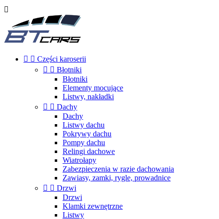



Części karoserii


Błotniki
Błotniki
Elementy mocujące
Listwy, nakładki


Dachy
Dachy
Listwy dachu
Pokrywy dachu
Pompy dachu
Relingi dachowe
Wiatrołapy
Zabezpieczenia w razie dachowania
Zawiasy, zamki, rygle, prowadnice


Drzwi
Drzwi
Klamki zewnętrzne
Listwy