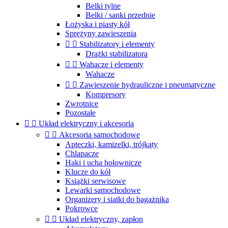
Belki tylne
Belki / sanki przednie
Łożyska i piasty kół
Sprężyny zawieszenia


Stabilizatory i elementy
Drążki stabilizatora


Wahacze i elementy
Wahacze


Zawieszenie hydrauliczne i pneumatyczne
Kompresory
Zwrotnice
Pozostałe


Układ elektryczny i akcesoria


Akcesoria samochodowe
Apteczki, kamizelki, trójkąty
Chlapacze
Haki i ucha holownicze
Klucze do kół
Książki serwisowe
Lewarki samochodowe
Organizery i siatki do bagażnika
Pokrowce


Układ elektryczny, zapłon