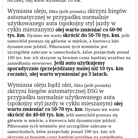
rocznie), olej warto wymieniać co rok.
Wymiana oleju,
skrzyni biegów
filtra (jeśli posiada)
automatycznej w przypadku normalnie
użytkowanego auta (spokojny styl jazdy w
cyklu mieszanym)
olej warto zmieniać co 60-90
tys. km
skrócić do 50-70 tys. km
. Dystans ten warto
, jeśli
samochód porusza się głównie w mieście, a kierowca lubi
dynamicznie jeździć. Pilnowanie tych terminów jest
szczególnie zalecane w samochodach, które przejechały ponad
100 tys. km: ich skrzynie są bowiem coraz bardziej wrażliwe na
Jeśli auto użytkujemy
zaniedbania serwisowe.
sporadycznie (przejeżdżamy mniej niż 10 tys. km
rocznie), olej warto wymieniać po 3 latach.
Wymiana oleju bądź olei,
filtra (jeśli posiada)
skrzyni biegów automatycznej DSG w
przypadku normalnie użytkowanego auta
(spokojny styl jazdy w cyklu mieszanym)
olej
warto zmieniać co 50-70 tys. km
. Dystans ten warto
skrócić do 40-60 tys. km
, jeśli samochód porusza się
głównie w mieście, a kierowca lubi dynamicznie jeździć.
Pilnowanie tych terminów jest szczególnie zalecane w
samochodach, które przejechały ponad 100 tys. km: ich
skrzynie są bowiem coraz bardziej wrażliwe na zaniedbania