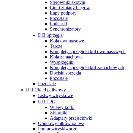
Sterowniki skrzyni
Linki zmiany biegów
Łapy podpory
Pozostałe
Poduszki
Synchronizatory


Sprzęgła
Koła dwumasowe
Tarcze
Komplety sprzęgieł i kół dwumasowych
Koła zamachowe
Wysprzęgliki
Komplety sprzęgieł i kół zamachowych
Dociski sprzęgła
Pozostałe
Pozostałe


Układ paliwowy
Listwy wtryskowe


LPG
Wlewy korki
Zbiorniki
Adaptery przejściówki
Obudowy filtrów paliwa
Pompowtryskiwacze