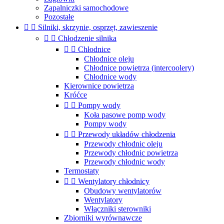
Zapalniczki samochodowe
Pozostałe


Silniki, skrzynie, osprzęt, zawieszenie


Chłodzenie silnika


Chłodnice
Chłodnice oleju
Chłodnice powietrza (intercoolery)
Chłodnice wody
Kierownice powietrza
Króćce


Pompy wody
Koła pasowe pomp wody
Pompy wody


Przewody układów chłodzenia
Przewody chłodnic oleju
Przewody chłodnic powietrza
Przewody chłodnic wody
Termostaty


Wentylatory chłodnicy
Obudowy wentylatorów
Wentylatory
Włączniki sterowniki
Zbiorniki wyrównawcze