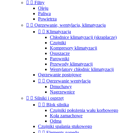


Filtry
Oleju
Paliwa
Powietrza


Ogrzewanie, wentylacja, klimatyzacja


Klimatyzacja
Chłodnice klimatyzacji (skraplacze)
Czujniki
Kompresory klimatyzacji
Osuszacze
Parowniki
Przewody klimatyzacji
Wentylatory chłodnic klimatyzacji
Ogrzewanie postojowe


Ogrzewanie wentylacja
Dmuchawy
Nagrzewnice


Silniki i osprzęt


Blok silnika
Czujniki położenia wału korbowego
Koła zamachowe
Odma
Czujniki spalania stukowego


Elementy napędu