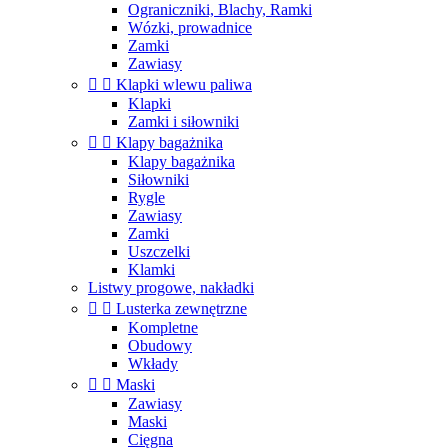
Ograniczniki, Blachy, Ramki
Wózki, prowadnice
Zamki
Zawiasy


Klapki wlewu paliwa
Klapki
Zamki i siłowniki


Klapy bagażnika
Klapy bagażnika
Siłowniki
Rygle
Zawiasy
Zamki
Uszczelki
Klamki
Listwy progowe, nakładki


Lusterka zewnętrzne
Kompletne
Obudowy
Wkłady


Maski
Zawiasy
Maski
Cięgna