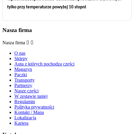
tylko przy temperaturze powyżej 10 stopni
Nasza firma
Nasza firma


O nas
Sklepy
Auta z których pochodzą części
Magazyn
Paczki
Transporty
Partnerzy
Nasze części
W zestawie taniej
Regulamin
Polityka prywatności
Kontakt / Mapa
Lokalizacja
Kariera