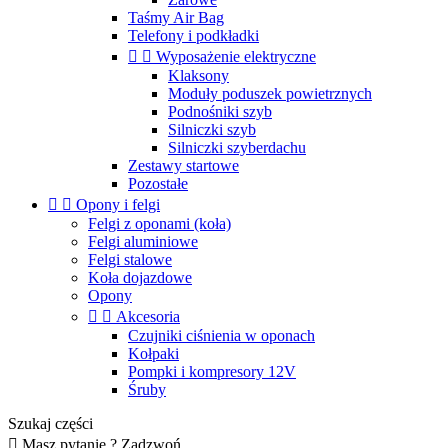
Taśmy Air Bag
Telefony i podkładki


Wyposażenie elektryczne
Klaksony
Moduły poduszek powietrznych
Podnośniki szyb
Silniczki szyb
Silniczki szyberdachu
Zestawy startowe
Pozostałe


Opony i felgi
Felgi z oponami (koła)
Felgi aluminiowe
Felgi stalowe
Koła dojazdowe
Opony


Akcesoria
Czujniki ciśnienia w oponach
Kołpaki
Pompki i kompresory 12V
Śruby
Szukaj części

Masz pytanie ? Zadzwoń