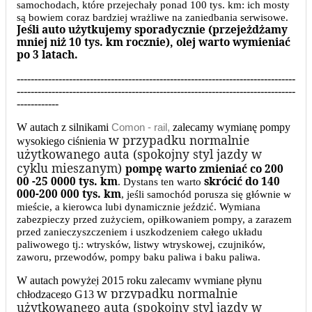
samochodach, które przejechały ponad 100 tys. km: ich mosty
są bowiem coraz bardziej wrażliwe na zaniedbania serwisowe.
Jeśli auto użytkujemy sporadycznie (przejeżdżamy
mniej niż 10 tys. km rocznie), olej warto wymieniać
po 3 latach.
--------------------------------------------------------------------------------
--------------------------------------------------------------------------------
------------
W autach z silnikami
Comon - rail,
zalecamy wymianę pompy
w przypadku normalnie
wysokiego ciśnienia
użytkowanego auta (spokojny styl jazdy w
cyklu mieszanym)
pompę warto zmieniać co 200
00 -25 0000 tys. km
skrócić do 140
. Dystans ten warto
000-200 000 tys. km
, jeśli samochód porusza się głównie w
mieście, a kierowca lubi dynamicznie jeździć. Wymiana
zabezpieczy przed zużyciem, opiłkowaniem pompy, a zarazem
przed zanieczyszczeniem i uszkodzeniem całego układu
paliwowego tj.: wtrysków, listwy wtryskowej, czujników,
zaworu, przewodów, pompy baku paliwa i baku paliwa.
W autach powyżej 2015 roku
zalecamy wymianę płynu
w przypadku normalnie
chłodzącego
G13
użytkowanego auta (spokojny styl jazdy w