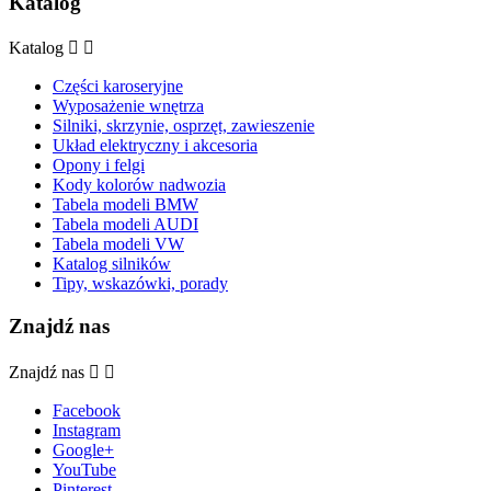
Katalog
Katalog


Części karoseryjne
Wyposażenie wnętrza
Silniki, skrzynie, osprzęt, zawieszenie
Układ elektryczny i akcesoria
Opony i felgi
Kody kolorów nadwozia
Tabela modeli BMW
Tabela modeli AUDI
Tabela modeli VW
Katalog silników
Tipy, wskazówki, porady
Znajdź nas
Znajdź nas


Facebook
Instagram
Google+
YouTube
Pinterest