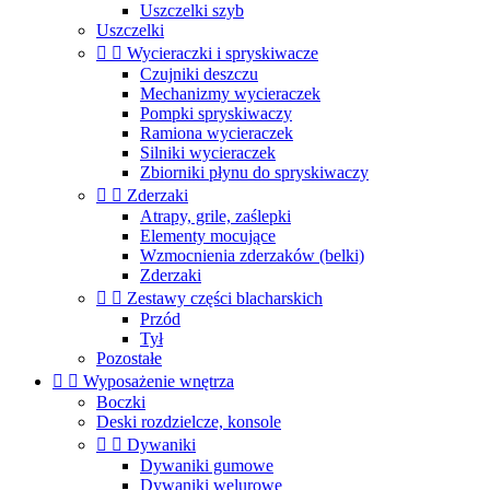
Uszczelki szyb
Uszczelki


Wycieraczki i spryskiwacze
Czujniki deszczu
Mechanizmy wycieraczek
Pompki spryskiwaczy
Ramiona wycieraczek
Silniki wycieraczek
Zbiorniki płynu do spryskiwaczy


Zderzaki
Atrapy, grile, zaślepki
Elementy mocujące
Wzmocnienia zderzaków (belki)
Zderzaki


Zestawy części blacharskich
Przód
Tył
Pozostałe


Wyposażenie wnętrza
Boczki
Deski rozdzielcze, konsole


Dywaniki
Dywaniki gumowe
Dywaniki welurowe