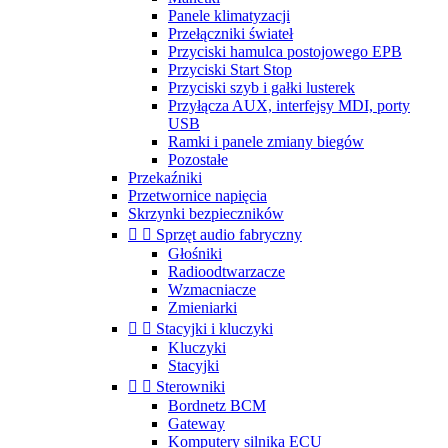
Panele klimatyzacji
Przełączniki świateł
Przyciski hamulca postojowego EPB
Przyciski Start Stop
Przyciski szyb i gałki lusterek
Przyłącza AUX, interfejsy MDI, porty
USB
Ramki i panele zmiany biegów
Pozostałe
Przekaźniki
Przetwornice napięcia
Skrzynki bezpieczników


Sprzęt audio fabryczny
Głośniki
Radioodtwarzacze
Wzmacniacze
Zmieniarki


Stacyjki i kluczyki
Kluczyki
Stacyjki


Sterowniki
Bordnetz BCM
Gateway
Komputery silnika ECU