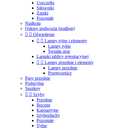
Uszczelki
Siłowniki
Zamki
Pozostałe
Nadkola
Osłony podwozia (podłogi)


Oświetlenie


Lampy tylne i elementy
Lampy tylne
Światła stop
Lampki tablicy rejestracyjnej


Lampy przednie i elementy
Lampy przednie
Przetwornice
Pasy przednie
Podszybia
Spoilery


Szyby
Przednie
Boczne
Karoseryjne
Szyberdachy
Pozostałe
Tylne