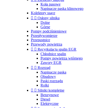
Koła pasowe
Napinacze paska klinowego
Kolektory ssące


Osłony silnika
Dolne
Górne
Pompy podciśnieniowe
Przepływomierze
Przepustnice
Przewody powietrza


Recyrkulacja spalin EGR
Chłodnice spalin
Pompy powietrza wtórnego
Zawory EGR


Rozrząd
Napinacze paska
Obudowy
Paski rozrządu
Rolki


Silniki kompletne
Benzynowe
Diesel
Elektryczne