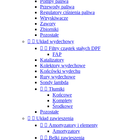
Pompy paliwa
Przewody paliwa
Regulatory ciśnienia paliwa
Wtryskiwacze
Zawory
Zbiorniki
Pozostałe


Układ wydechowy


Filtry cząstek stałych DPF
FAP
Katalizatory
Kolektory wydechowe
Końcówki wydechu
Rury wydechowe
Sondy lambda


Tłumiki
Końcowe
Komplety
Środkowe
Pozostałe


Układ zawieszenia


Amortyzatory i elementy
Amortyzatory


Belki zawieszenia