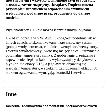
nowym olejem i wszystko wymienione czyli evapurator,
osuszacz, zawór rozprężny, skraplacz. Dopiero można
przystąpić uzupełnieniem odpowiednim czynnikiem
według ilości podanego przez producenta do danego
modelu.
Płyn chłodzący G13 nie można łączyć z innymi płynami.
Układ chłodzenia w VW, Audi, Skoda,Seat podobnie jak w
innych autach, to skomplikowany i zawansowany system
(pompa wody, termostat, chłodnica, wentylator / wentylatory,
zbiornik wyrównawczy , webasto) mający na celu utrzymanie
optymalnej temperatury silnika. Zapobieganie przegrzaniu i
zapewnienie ciepła w kabinie, wykorzystujący dedykowany
płyn (np. fioletowy G13), a jego awarie objawiają się
wzrostem temperatury, wyciekami, zabrudzeniem układu lub
brakiem ogrzewania, wymagając kontrolki i serwisu.
Inne
Tapicerka , zdejmowania / demontaż np. boczków drzwiowych