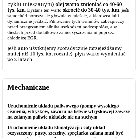
cyklu mieszanym)
olej warto zmieniać co 40-60
tys. km
skrócić do 30-40 tys. km
. Dystans ten warto
, jeśli
samochód porusza się głównie w mieście, a kierowca lubi
dynamicznie jeździć. Pilnowanie tych terminów zabezpieczy
przed przegrzaniem silnika uszkodzeń podzespołów, a w
dieslach przed dodatkowo zanieczyszczeniami poprzez
chłodnicę EGR.
Jeśli auto użytkujemy sporadycznie (przejeżdżamy
mniej niż 10 tys. km rocznie), płyn warto wymieniać
po 2 latach.
Mechaniczne
Uruchomienie układu paliwowego (pompy wysokiego
ciśnienia, wtrysków, zaworu na listwie wtryskowej) zawsze
na zalanym paliwie układzie nie na suchym
.
Uruchomienie układu klimatyzacji : cały układ
oczyszczony, pusty, szczelny, sprężarka zalana musi być