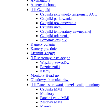
Akumulatory
Anteny dachowe


Czujniki
Czujniki aktywnego tempomatu ACC
Czujniki parkowania
Czujniki poziomowania
Czujniki ruchu
Czujniki temperatury zewnętrznej
Czujniki uderzenia
Pozostałe czujniki
Kamery cofania
Kamery przednie
Liczniki, zegary


Materiały instalacyjne
Wiązki przewodów
Bezpieczniki
Klemy
Monitory Head-up
Obudowy akumulatorów


Panele sterowania, przełączniki, monitory
Czytniki MMI
Monitory
Panele i gałki MMI
Zestawy MMI
Manetki