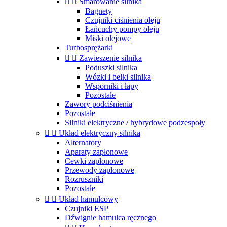


Smarowanie silnika
Bagnety
Czujniki ciśnienia oleju
Łańcuchy pompy oleju
Miski olejowe
Turbosprężarki


Zawieszenie silnika
Poduszki silnika
Wózki i belki silnika
Wsporniki i łapy
Pozostałe
Zawory podciśnienia
Pozostałe
Silniki elektryczne / hybrydowe podzespoły


Układ elektryczny silnika
Alternatory
Aparaty zapłonowe
Cewki zapłonowe
Przewody zapłonowe
Rozruszniki
Pozostałe


Układ hamulcowy
Czujniki ESP
Dźwignie hamulca ręcznego