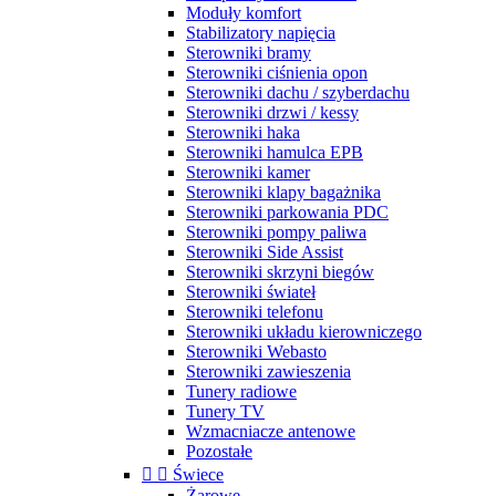
Moduły komfort
Stabilizatory napięcia
Sterowniki bramy
Sterowniki ciśnienia opon
Sterowniki dachu / szyberdachu
Sterowniki drzwi / kessy
Sterowniki haka
Sterowniki hamulca EPB
Sterowniki kamer
Sterowniki klapy bagażnika
Sterowniki parkowania PDC
Sterowniki pompy paliwa
Sterowniki Side Assist
Sterowniki skrzyni biegów
Sterowniki świateł
Sterowniki telefonu
Sterowniki układu kierowniczego
Sterowniki Webasto
Sterowniki zawieszenia
Tunery radiowe
Tunery TV
Wzmacniacze antenowe
Pozostałe


Świece
Żarowe