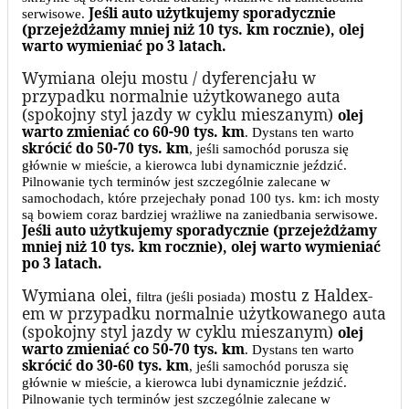
Jeśli auto użytkujemy sporadycznie
serwisowe.
(przejeżdżamy mniej niż 10 tys. km rocznie), olej
warto wymieniać po 3 latach.
Wymiana oleju mostu / dyferencjału w
przypadku normalnie użytkowanego auta
(spokojny styl jazdy w cyklu mieszanym)
olej
warto zmieniać co 60-90 tys. km
. Dystans ten warto
skrócić do 50-70 tys. km
, jeśli samochód porusza się
głównie w mieście, a kierowca lubi dynamicznie jeździć.
Pilnowanie tych terminów jest szczególnie zalecane w
samochodach, które przejechały ponad 100 tys. km: ich mosty
są bowiem coraz bardziej wrażliwe na zaniedbania serwisowe.
Jeśli auto użytkujemy sporadycznie (przejeżdżamy
mniej niż 10 tys. km rocznie), olej warto wymieniać
po 3 latach.
Wymiana olei,
mostu z Haldex-
filtra
(jeśli posiada)
em w przypadku normalnie użytkowanego auta
(spokojny styl jazdy w cyklu mieszanym)
olej
warto zmieniać co 50-70 tys. km
. Dystans ten warto
skrócić do 30-60 tys. km
, jeśli samochód porusza się
głównie w mieście, a kierowca lubi dynamicznie jeździć.
Pilnowanie tych terminów jest szczególnie zalecane w