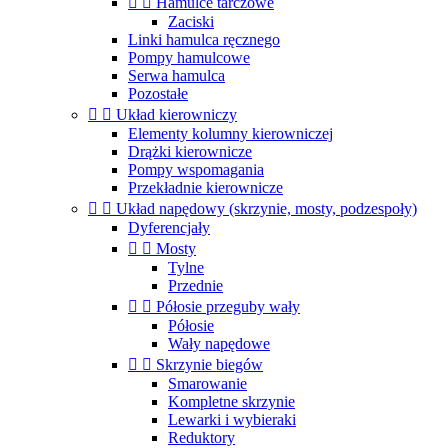


Hamulce tarczowe
Zaciski
Linki hamulca ręcznego
Pompy hamulcowe
Serwa hamulca
Pozostałe


Układ kierowniczy
Elementy kolumny kierowniczej
Drążki kierownicze
Pompy wspomagania
Przekładnie kierownicze


Układ napędowy (skrzynie, mosty, podzespoły)
Dyferencjały


Mosty
Tylne
Przednie


Półosie przeguby wały
Półosie
Wały napędowe


Skrzynie biegów
Smarowanie
Kompletne skrzynie
Lewarki i wybieraki
Reduktory