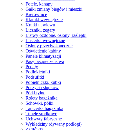
Fotele, kanapy
Gałki zmiany biegów i mieszki
Kierownice
Klamki wewnętrzne
Kratki nawiewu
Liczniki, zegary
Listwy ozdobne, osłony, zaślepki
Lusterka wewnętrzne
Osłony przeciwsłoneczne
Oświetlenie kabiny
Panele klimatyzacji
Pasy bezpieczeństwa
Pedały
Podłokietniki
Podsufitki
Popielniczki, kubki
Poszycia słupków
Półki tylne
Rolety bagażnika
Schowki, półki
Tapicerka bagażnika
Tunele środkowe
Uchwyty fabryczne
Wykładziny (dywany podłogi)
Zagłówki