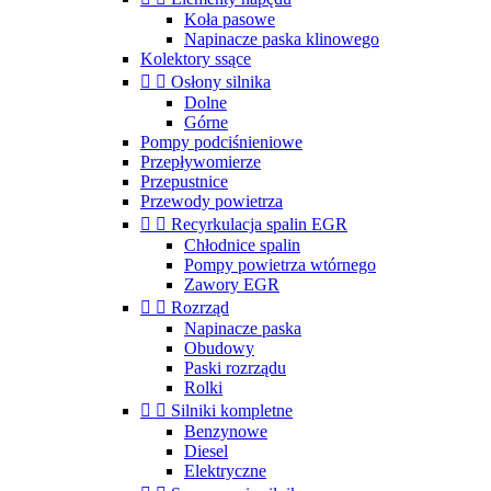
Koła pasowe
Napinacze paska klinowego
Kolektory ssące


Osłony silnika
Dolne
Górne
Pompy podciśnieniowe
Przepływomierze
Przepustnice
Przewody powietrza


Recyrkulacja spalin EGR
Chłodnice spalin
Pompy powietrza wtórnego
Zawory EGR


Rozrząd
Napinacze paska
Obudowy
Paski rozrządu
Rolki


Silniki kompletne
Benzynowe
Diesel
Elektryczne