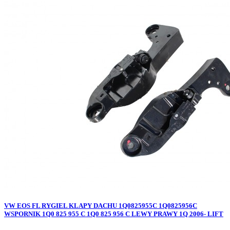
VW EOS FL RYGIEL KLAPY DACHU 1Q0825955C 1Q0825956C
WSPORNIK 1Q0 825 955 C 1Q0 825 956 C LEWY PRAWY 1Q 2006- LIFT