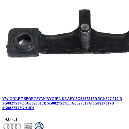
VW GOLF 7 SPORTSVAN RYGIEL KLAPY 5G0827517D 5G0 827 517 D
5G0827517C 5G0827517D 5G0827517E 5G0827517G 5G0827517D
5G0827517G AUDI
Cena
59,00 zł