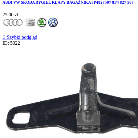
AUDI VW SKODA RYGIEL KLAPY BAGAŻNIKA 8P4827507 8P4 827 507
Cena
25,00 zł

Szybki podgląd
ID: 5022