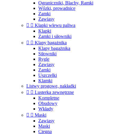
Ograniczniki, Blachy, Ramki
Wózki, prowadnice
Zamki
Zawiasy


Klapki wlewu paliwa
Klapki
Zamki i siłowniki


Klapy bagażnika
Klapy bagażnika
Siłowniki
Rygle
Zawiasy
Zamki
Uszczelki
Klamki
Listwy progowe, nakładki


Lusterka zewnętrzne
Kompletne
Obudowy
Wkłady


Maski
Zawiasy
Maski
Cięgna