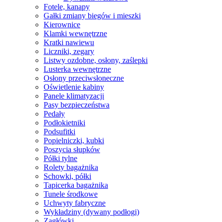
Fotele, kanapy
Gałki zmiany biegów i mieszki
Kierownice
Klamki wewnętrzne
Kratki nawiewu
Liczniki, zegary
Listwy ozdobne, osłony, zaślepki
Lusterka wewnętrzne
Osłony przeciwsłoneczne
Oświetlenie kabiny
Panele klimatyzacji
Pasy bezpieczeństwa
Pedały
Podłokietniki
Podsufitki
Popielniczki, kubki
Poszycia słupków
Półki tylne
Rolety bagażnika
Schowki, półki
Tapicerka bagażnika
Tunele środkowe
Uchwyty fabryczne
Wykładziny (dywany podłogi)
Zagłówki