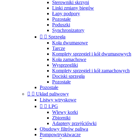
Sterowniki skrzyni
Linki zmiany biegów
Łapy podpory
Pozostałe
Poduszki
Synchronizatory


Sprzęgła
Koła dwumasowe
Tarcze
Komplety sprzęgieł i kół dwumasowych
Koła zamachowe
Wysprzęgliki
Komplety sprzęgieł i kół zamachowych
Dociski sprzęgła
Pozostałe
Pozostałe


Układ paliwowy
Listwy wtryskowe


LPG
Wlewy korki
Zbiorniki
Adaptery przejściówki
Obudowy filtrów paliwa
Pompowtryskiwacze