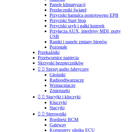
Panele klimatyzacji
Przełączniki świateł
Przyciski hamulca postojowego EPB
Przyciski Start Stop
Przyciski szyb i gałki lusterek
Przyłącza AUX, interfejsy MDI, porty
USB
Ramki i panele zmiany biegów
Pozostałe
Przekaźniki
Przetwornice napięcia
Skrzynki bezpieczników


Sprzęt audio fabryczny
Głośniki
Radioodtwarzacze
Wzmacniacze
Zmieniarki


Stacyjki i kluczyki
Kluczyki
Stacyjki


Sterowniki
Bordnetz BCM
Gateway
Komputery silnika ECU