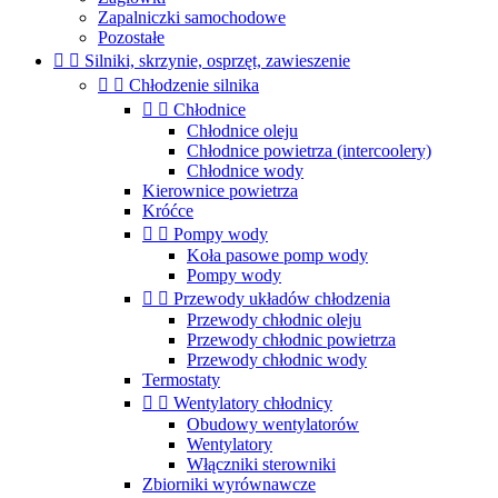
Zapalniczki samochodowe
Pozostałe


Silniki, skrzynie, osprzęt, zawieszenie


Chłodzenie silnika


Chłodnice
Chłodnice oleju
Chłodnice powietrza (intercoolery)
Chłodnice wody
Kierownice powietrza
Króćce


Pompy wody
Koła pasowe pomp wody
Pompy wody


Przewody układów chłodzenia
Przewody chłodnic oleju
Przewody chłodnic powietrza
Przewody chłodnic wody
Termostaty


Wentylatory chłodnicy
Obudowy wentylatorów
Wentylatory
Włączniki sterowniki
Zbiorniki wyrównawcze