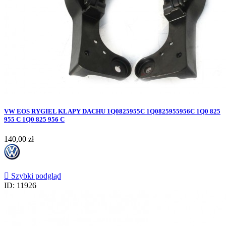
VW EOS RYGIEL KLAPY DACHU 1Q0825955C 1Q0825955956C 1Q0 825
955 C 1Q0 825 956 C
Cena
140,00 zł

Szybki podgląd
ID: 11926