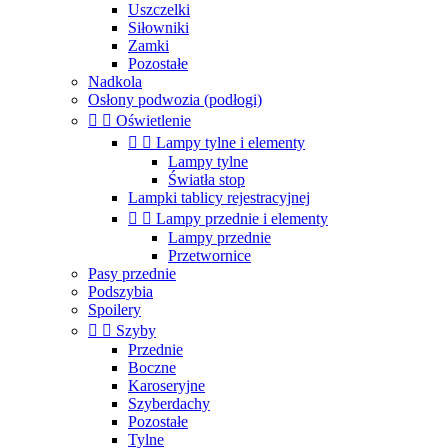
Uszczelki
Siłowniki
Zamki
Pozostałe
Nadkola
Osłony podwozia (podłogi)


Oświetlenie


Lampy tylne i elementy
Lampy tylne
Światła stop
Lampki tablicy rejestracyjnej


Lampy przednie i elementy
Lampy przednie
Przetwornice
Pasy przednie
Podszybia
Spoilery


Szyby
Przednie
Boczne
Karoseryjne
Szyberdachy
Pozostałe
Tylne