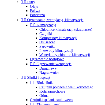


Filtry
Oleju
Paliwa
Powietrza


Ogrzewanie, wentylacja, klimatyzacja


Klimatyzacja
Chłodnice klimatyzacji (skraplacze)
Czujniki
Kompresory klimatyzacji
Osuszacze
Parowniki
Przewody klimatyzacji
Wentylatory chłodnic klimatyzacji
Ogrzewanie postojowe


Ogrzewanie wentylacja
Dmuchawy
Nagrzewnice


Silniki i osprzęt


Blok silnika
Czujniki położenia wału korbowego
Koła zamachowe
Odma
Czujniki spalania stukowego


Elementy napędu