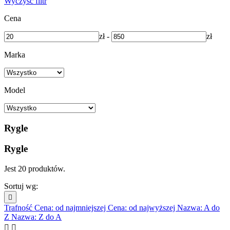
Wyczyść filtr
Cena
zł
-
zł
Marka
Model
Rygle
Rygle
Jest 20 produktów.
Sortuj wg:

Trafność
Cena: od najmniejszej
Cena: od najwyższej
Nazwa: A do
Z
Nazwa: Z do A

