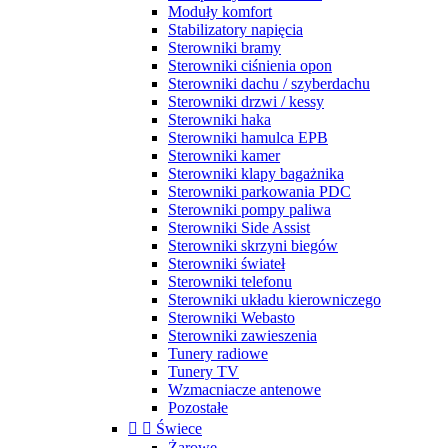
Moduły komfort
Stabilizatory napięcia
Sterowniki bramy
Sterowniki ciśnienia opon
Sterowniki dachu / szyberdachu
Sterowniki drzwi / kessy
Sterowniki haka
Sterowniki hamulca EPB
Sterowniki kamer
Sterowniki klapy bagażnika
Sterowniki parkowania PDC
Sterowniki pompy paliwa
Sterowniki Side Assist
Sterowniki skrzyni biegów
Sterowniki świateł
Sterowniki telefonu
Sterowniki układu kierowniczego
Sterowniki Webasto
Sterowniki zawieszenia
Tunery radiowe
Tunery TV
Wzmacniacze antenowe
Pozostałe


Świece
Żarowe