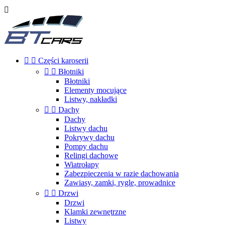



Części karoserii


Błotniki
Błotniki
Elementy mocujące
Listwy, nakładki


Dachy
Dachy
Listwy dachu
Pokrywy dachu
Pompy dachu
Relingi dachowe
Wiatrołapy
Zabezpieczenia w razie dachowania
Zawiasy, zamki, rygle, prowadnice


Drzwi
Drzwi
Klamki zewnętrzne
Listwy