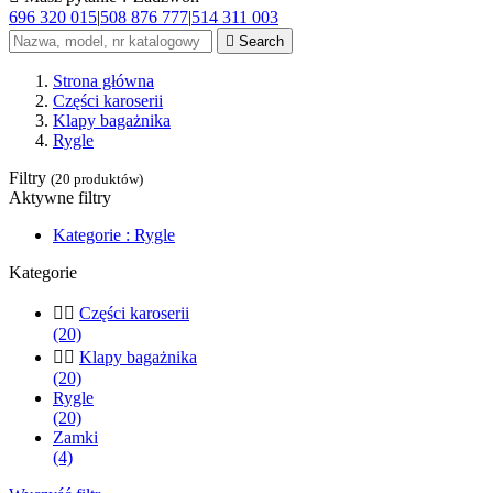
696 320 015
|
508 876 777
|
514 311 003

Search
Strona główna
Części karoserii
Klapy bagażnika
Rygle
Filtry
(20 produktów)
Aktywne filtry
Kategorie : Rygle
Kategorie


Części karoserii
(20)


Klapy bagażnika
(20)
Rygle
(20)
Zamki
(4)