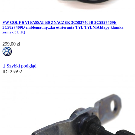
VW GOLF 6 VI PASSAT B6 ZNACZEK 3C5827469B 3C5827469E
3C5827469D emblemat rączka otwierania TYŁ TYLNIA klapy klamka
zamek 3C 1Q
Cena
299,00 zł

Szybki podgląd
ID: 25592