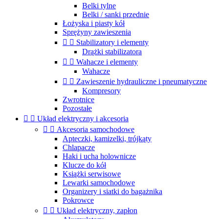
Belki tylne
Belki / sanki przednie
Łożyska i piasty kół
Sprężyny zawieszenia


Stabilizatory i elementy
Drążki stabilizatora


Wahacze i elementy
Wahacze


Zawieszenie hydrauliczne i pneumatyczne
Kompresory
Zwrotnice
Pozostałe


Układ elektryczny i akcesoria


Akcesoria samochodowe
Apteczki, kamizelki, trójkąty
Chlapacze
Haki i ucha holownicze
Klucze do kół
Książki serwisowe
Lewarki samochodowe
Organizery i siatki do bagażnika
Pokrowce


Układ elektryczny, zapłon