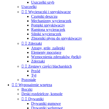
Uszczelki szyb
Uszczelki


Wycieraczki i spryskiwacze
Czujniki deszczu
Mechanizmy wycieraczek
Pompki spryskiwaczy
Ramiona wycieraczek
Silniki wycieraczek
Zbiorniki płynu do spryskiwaczy


Zderzaki
Atrapy, grile, zaślepki
Elementy mocujące
Wzmocnienia zderzaków (belki)
Zderzaki


Zestawy części blacharskich
Przód
Tył
Pozostałe


Wyposażenie wnętrza
Boczki
Deski rozdzielcze, konsole


Dywaniki
Dywaniki gumowe
Dywaniki welurowe