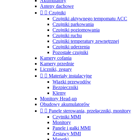
Akumulatory
Anteny dachowe


Czujniki
Czujniki aktywnego tempomatu ACC
Czujniki parkowania
Czujniki poziomowania
Czujniki ruchu
Czujniki temperatury zewnętrznej
Czujniki uderzenia
Pozostałe czujniki
Kamery cofania
Kamery przednie
Liczniki, zegary


Materiały instalacyjne
Wiązki przewodów
Bezpieczniki
Klemy
Monitory Head-up
Obudowy akumulatorów


Panele sterowania, przełączniki, monitory
Czytniki MMI
Monitory
Panele i gałki MMI
Zestawy MMI
Manetki