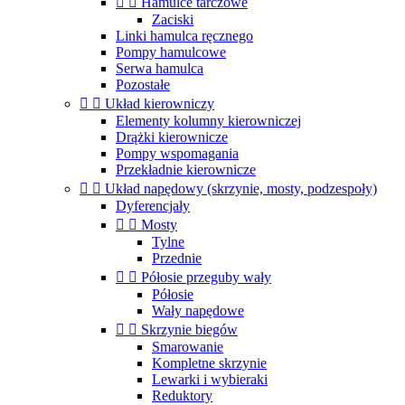


Hamulce tarczowe
Zaciski
Linki hamulca ręcznego
Pompy hamulcowe
Serwa hamulca
Pozostałe


Układ kierowniczy
Elementy kolumny kierowniczej
Drążki kierownicze
Pompy wspomagania
Przekładnie kierownicze


Układ napędowy (skrzynie, mosty, podzespoły)
Dyferencjały


Mosty
Tylne
Przednie


Półosie przeguby wały
Półosie
Wały napędowe


Skrzynie biegów
Smarowanie
Kompletne skrzynie
Lewarki i wybieraki
Reduktory