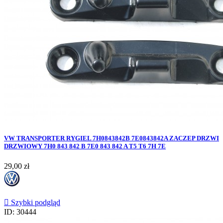
VW TRANSPORTER RYGIEL 7H0843842B 7E0843842A ZACZEP DRZWI
DRZWIOWY 7H0 843 842 B 7E0 843 842 A T5 T6 7H 7E
Cena
29,00 zł

Szybki podgląd
ID: 30444