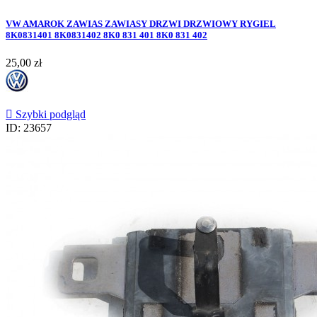
VW AMAROK ZAWIAS ZAWIASY DRZWI DRZWIOWY RYGIEL
8K0831401 8K0831402 8K0 831 401 8K0 831 402
Cena
25,00 zł

Szybki podgląd
ID: 23657