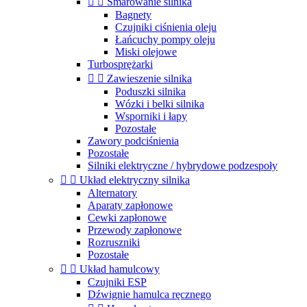


Smarowanie silnika
Bagnety
Czujniki ciśnienia oleju
Łańcuchy pompy oleju
Miski olejowe
Turbosprężarki


Zawieszenie silnika
Poduszki silnika
Wózki i belki silnika
Wsporniki i łapy
Pozostałe
Zawory podciśnienia
Pozostałe
Silniki elektryczne / hybrydowe podzespoły


Układ elektryczny silnika
Alternatory
Aparaty zapłonowe
Cewki zapłonowe
Przewody zapłonowe
Rozruszniki
Pozostałe


Układ hamulcowy
Czujniki ESP
Dźwignie hamulca ręcznego