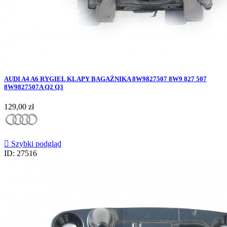
AUDI A4 A6 RYGIEL KLAPY BAGAŻNIKA 8W9827507 8W9 827 507
8W9827507A Q2 Q3
Cena
129,00 zł

Szybki podgląd
ID: 27516