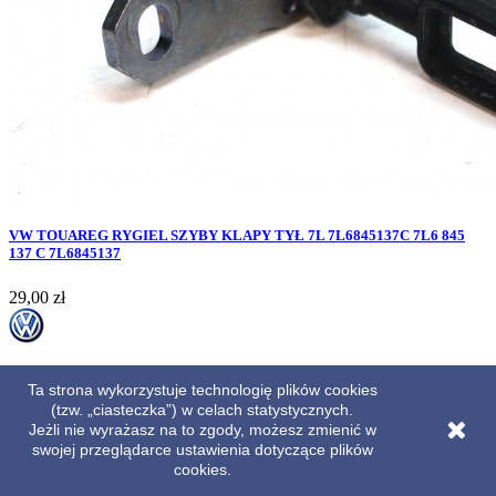
VW TOUAREG RYGIEL SZYBY KLAPY TYŁ 7L 7L6845137C 7L6 845
137 C 7L6845137
Cena
29,00 zł

Szybki podgląd
Ta strona wykorzystuje technologię plików cookies
ID: 4183
(tzw. „ciasteczka”) w celach statystycznych.
Jeżli nie wyrażasz na to zgody, możesz zmienić w
swojej przeglądarce ustawienia dotyczące plików
cookies.