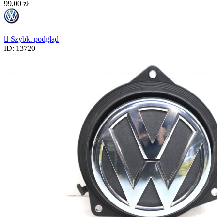
Cena
99,00 zł

Szybki podgląd
ID: 13720