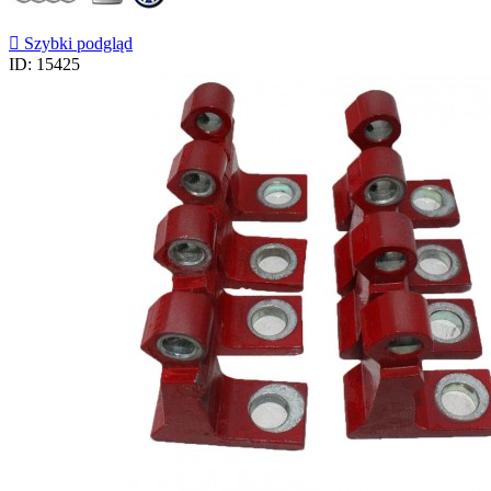

Szybki podgląd
ID: 15425