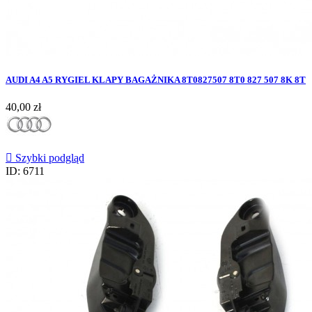
AUDI A4 A5 RYGIEL KLAPY BAGAŻNIKA 8T0827507 8T0 827 507 8K 8T
Cena
40,00 zł

Szybki podgląd
ID: 6711