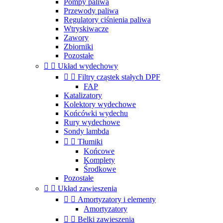
Pompy paliwa
Przewody paliwa
Regulatory ciśnienia paliwa
Wtryskiwacze
Zawory
Zbiorniki
Pozostałe


Układ wydechowy


Filtry cząstek stałych DPF
FAP
Katalizatory
Kolektory wydechowe
Końcówki wydechu
Rury wydechowe
Sondy lambda


Tłumiki
Końcowe
Komplety
Środkowe
Pozostałe


Układ zawieszenia


Amortyzatory i elementy
Amortyzatory


Belki zawieszenia