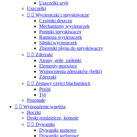
Uszczelki szyb
Uszczelki


Wycieraczki i spryskiwacze
Czujniki deszczu
Mechanizmy wycieraczek
Pompki spryskiwaczy
Ramiona wycieraczek
Silniki wycieraczek
Zbiorniki płynu do spryskiwaczy


Zderzaki
Atrapy, grile, zaślepki
Elementy mocujące
Wzmocnienia zderzaków (belki)
Zderzaki


Zestawy części blacharskich
Przód
Tył
Pozostałe


Wyposażenie wnętrza
Boczki
Deski rozdzielcze, konsole


Dywaniki
Dywaniki gumowe
Dywaniki welurowe