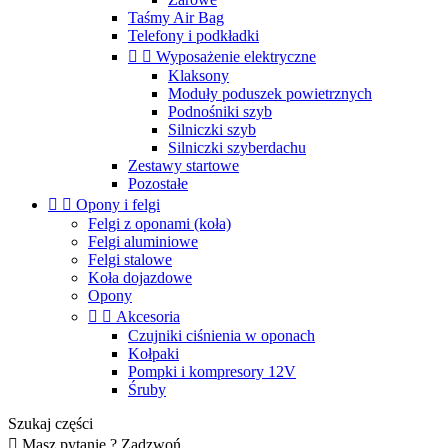
Taśmy Air Bag
Telefony i podkładki


Wyposażenie elektryczne
Klaksony
Moduły poduszek powietrznych
Podnośniki szyb
Silniczki szyb
Silniczki szyberdachu
Zestawy startowe
Pozostałe


Opony i felgi
Felgi z oponami (koła)
Felgi aluminiowe
Felgi stalowe
Koła dojazdowe
Opony


Akcesoria
Czujniki ciśnienia w oponach
Kołpaki
Pompki i kompresory 12V
Śruby
Szukaj części

Masz pytanie ? Zadzwoń