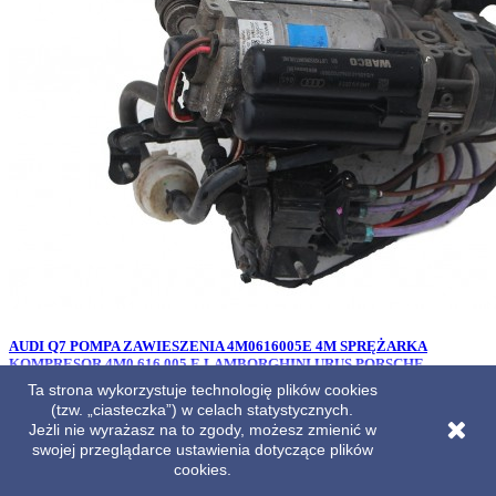
AUDI Q7 POMPA ZAWIESZENIA 4M0616005E 4M SPRĘŻARKA
KOMPRESOR 4M0 616 005 E LAMBORGHINI URUS PORSCHE
CAYENNE 4M0616005E 4M0616005
Ta strona wykorzystuje technologię plików cookies
(tzw. „ciasteczka”) w celach statystycznych.
Cena
1 599,00 zł
Jeżli nie wyrażasz na to zgody, możesz zmienić w
swojej przeglądarce ustawienia dotyczące plików
cookies.