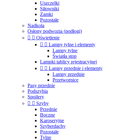
Uszczelki
Siłowniki
Zamki
Pozostałe
Nadkola
Osłony podwozia (podłogi)


Oświetlenie


Lampy tylne i elementy
Lampy tylne
Światła stop
Lampki tablicy rejestracyjnej


Lampy przednie i elementy
Lampy przednie
Przetwornice
Pasy przednie
Podszybia
Spoilery


Szyby
Przednie
Boczne
Karoseryjne
Szyberdachy
Pozostałe
Tylne