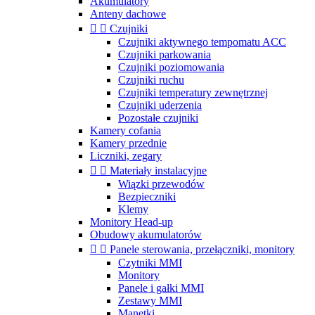
Akumulatory
Anteny dachowe


Czujniki
Czujniki aktywnego tempomatu ACC
Czujniki parkowania
Czujniki poziomowania
Czujniki ruchu
Czujniki temperatury zewnętrznej
Czujniki uderzenia
Pozostałe czujniki
Kamery cofania
Kamery przednie
Liczniki, zegary


Materiały instalacyjne
Wiązki przewodów
Bezpieczniki
Klemy
Monitory Head-up
Obudowy akumulatorów


Panele sterowania, przełączniki, monitory
Czytniki MMI
Monitory
Panele i gałki MMI
Zestawy MMI
Manetki