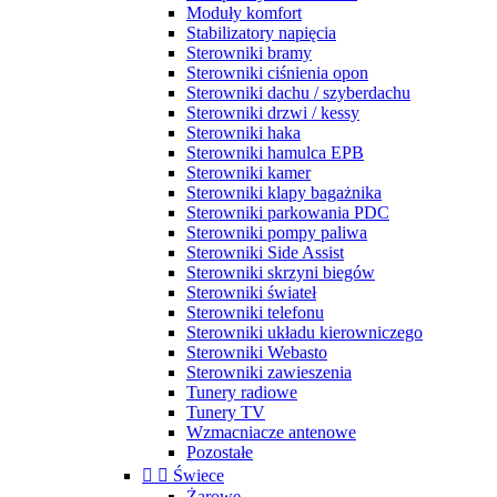
Moduły komfort
Stabilizatory napięcia
Sterowniki bramy
Sterowniki ciśnienia opon
Sterowniki dachu / szyberdachu
Sterowniki drzwi / kessy
Sterowniki haka
Sterowniki hamulca EPB
Sterowniki kamer
Sterowniki klapy bagażnika
Sterowniki parkowania PDC
Sterowniki pompy paliwa
Sterowniki Side Assist
Sterowniki skrzyni biegów
Sterowniki świateł
Sterowniki telefonu
Sterowniki układu kierowniczego
Sterowniki Webasto
Sterowniki zawieszenia
Tunery radiowe
Tunery TV
Wzmacniacze antenowe
Pozostałe


Świece
Żarowe