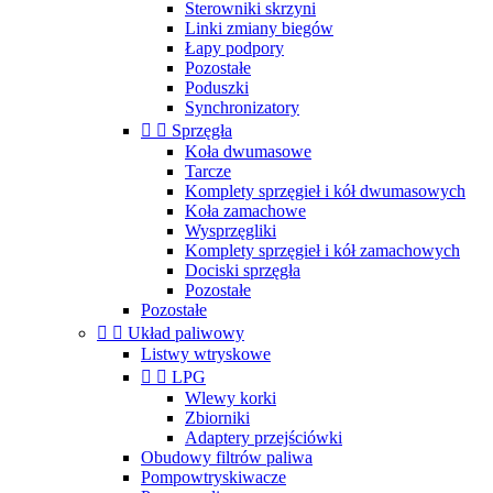
Sterowniki skrzyni
Linki zmiany biegów
Łapy podpory
Pozostałe
Poduszki
Synchronizatory


Sprzęgła
Koła dwumasowe
Tarcze
Komplety sprzęgieł i kół dwumasowych
Koła zamachowe
Wysprzęgliki
Komplety sprzęgieł i kół zamachowych
Dociski sprzęgła
Pozostałe
Pozostałe


Układ paliwowy
Listwy wtryskowe


LPG
Wlewy korki
Zbiorniki
Adaptery przejściówki
Obudowy filtrów paliwa
Pompowtryskiwacze