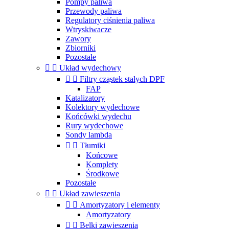
Pompy paliwa
Przewody paliwa
Regulatory ciśnienia paliwa
Wtryskiwacze
Zawory
Zbiorniki
Pozostałe


Układ wydechowy


Filtry cząstek stałych DPF
FAP
Katalizatory
Kolektory wydechowe
Końcówki wydechu
Rury wydechowe
Sondy lambda


Tłumiki
Końcowe
Komplety
Środkowe
Pozostałe


Układ zawieszenia


Amortyzatory i elementy
Amortyzatory


Belki zawieszenia