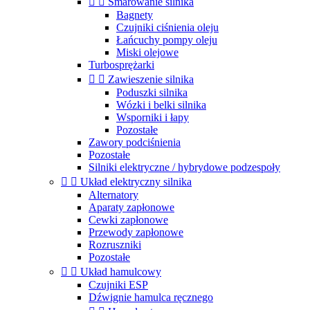


Smarowanie silnika
Bagnety
Czujniki ciśnienia oleju
Łańcuchy pompy oleju
Miski olejowe
Turbosprężarki


Zawieszenie silnika
Poduszki silnika
Wózki i belki silnika
Wsporniki i łapy
Pozostałe
Zawory podciśnienia
Pozostałe
Silniki elektryczne / hybrydowe podzespoły


Układ elektryczny silnika
Alternatory
Aparaty zapłonowe
Cewki zapłonowe
Przewody zapłonowe
Rozruszniki
Pozostałe


Układ hamulcowy
Czujniki ESP
Dźwignie hamulca ręcznego