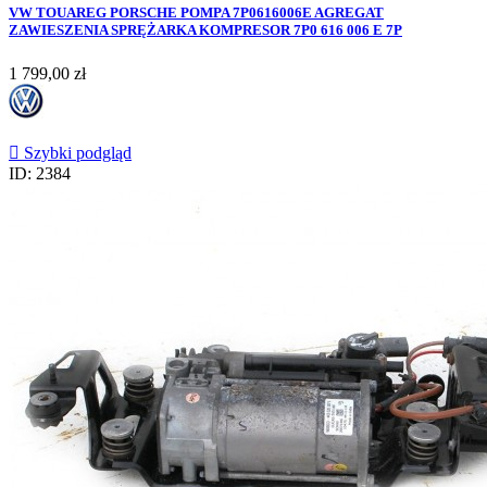
VW TOUAREG PORSCHE POMPA 7P0616006E AGREGAT
ZAWIESZENIA SPRĘŻARKA KOMPRESOR 7P0 616 006 E 7P
Cena
1 799,00 zł

Szybki podgląd
ID: 2384