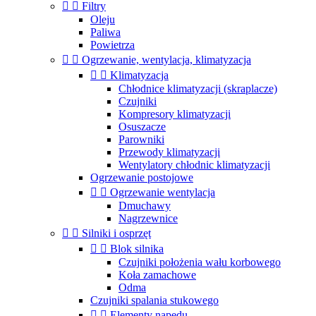


Filtry
Oleju
Paliwa
Powietrza


Ogrzewanie, wentylacja, klimatyzacja


Klimatyzacja
Chłodnice klimatyzacji (skraplacze)
Czujniki
Kompresory klimatyzacji
Osuszacze
Parowniki
Przewody klimatyzacji
Wentylatory chłodnic klimatyzacji
Ogrzewanie postojowe


Ogrzewanie wentylacja
Dmuchawy
Nagrzewnice


Silniki i osprzęt


Blok silnika
Czujniki położenia wału korbowego
Koła zamachowe
Odma
Czujniki spalania stukowego


Elementy napędu