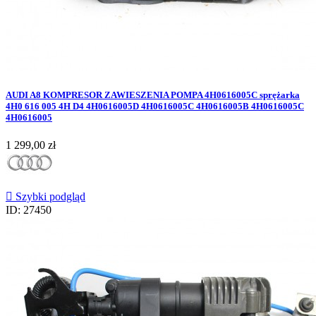
AUDI A8 KOMPRESOR ZAWIESZENIA POMPA 4H0616005C sprężarka
4H0 616 005 4H D4 4H0616005D 4H0616005C 4H0616005B 4H0616005C
4H0616005
Cena
1 299,00 zł

Szybki podgląd
ID: 27450