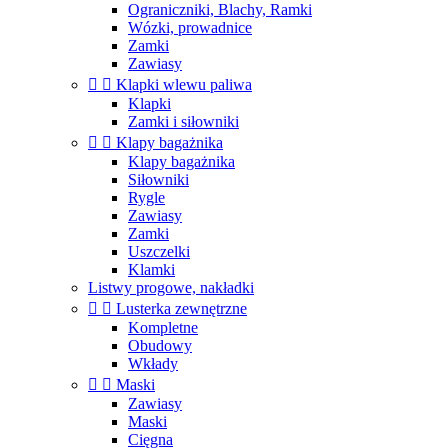
Ograniczniki, Blachy, Ramki
Wózki, prowadnice
Zamki
Zawiasy


Klapki wlewu paliwa
Klapki
Zamki i siłowniki


Klapy bagażnika
Klapy bagażnika
Siłowniki
Rygle
Zawiasy
Zamki
Uszczelki
Klamki
Listwy progowe, nakładki


Lusterka zewnętrzne
Kompletne
Obudowy
Wkłady


Maski
Zawiasy
Maski
Cięgna