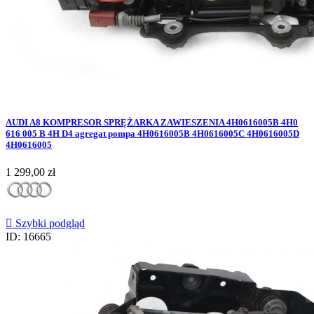
AUDI A8 KOMPRESOR SPRĘŻARKA ZAWIESZENIA 4H0616005B 4H0
616 005 B 4H D4 agregat pompa 4H0616005B 4H0616005C 4H0616005D
4H0616005
Cena
1 299,00 zł

Szybki podgląd
ID: 16665