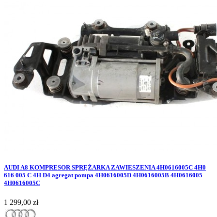
AUDI A8 KOMPRESOR SPRĘŻARKA ZAWIESZENIA 4H0616005C 4H0
616 005 C 4H D4 agregat pompa 4H0616005D 4H0616005B 4H0616005
4H0616005C
Cena
1 299,00 zł