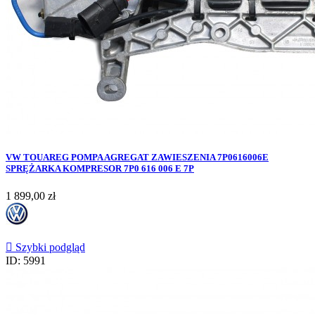
VW TOUAREG POMPA AGREGAT ZAWIESZENIA 7P0616006E
SPRĘŻARKA KOMPRESOR 7P0 616 006 E 7P
Cena
1 899,00 zł

Szybki podgląd
ID: 5991