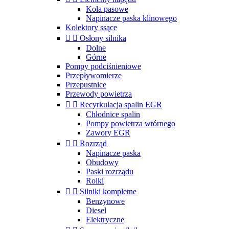
Koła pasowe
Napinacze paska klinowego
Kolektory ssące


Osłony silnika
Dolne
Górne
Pompy podciśnieniowe
Przepływomierze
Przepustnice
Przewody powietrza


Recyrkulacja spalin EGR
Chłodnice spalin
Pompy powietrza wtórnego
Zawory EGR


Rozrząd
Napinacze paska
Obudowy
Paski rozrządu
Rolki


Silniki kompletne
Benzynowe
Diesel
Elektryczne