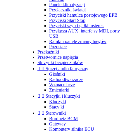
Panele klimatyzacji
Przełączniki świateł
Przyciski hamulca postojowego EPB
Przyciski Start Stop
Przyciski szyb i gałki lusterek
Przyłącza AUX, interfejsy MDI, porty
USB
Ramki i panele zmiany biegów
Pozostałe
Przekaźniki
Przetwornice napięcia
Skrzynki bezpieczników


Sprzęt audio fabryczny
Głośniki
Radioodtwarzacze
Wzmacniacze
Zmieniarki


Stacyjki i kluczyki
Kluczyki
Stacyjki


Sterowniki
Bordnetz BCM
Gateway
Komputery silnika ECU