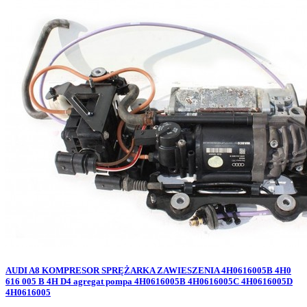
AUDI A8 KOMPRESOR SPRĘŻARKA ZAWIESZENIA 4H0616005B 4H0
616 005 B 4H D4 agregat pompa 4H0616005B 4H0616005C 4H0616005D
4H0616005