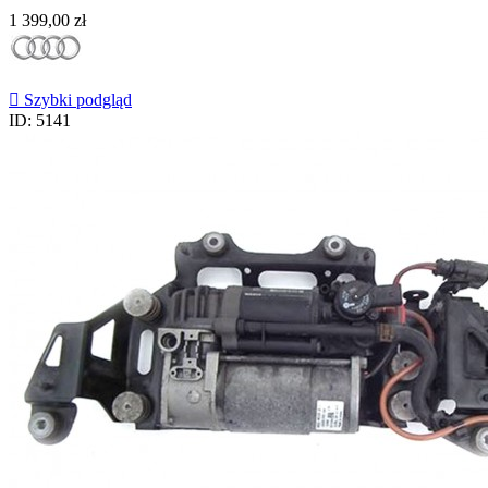
Cena
1 399,00 zł

Szybki podgląd
ID: 5141