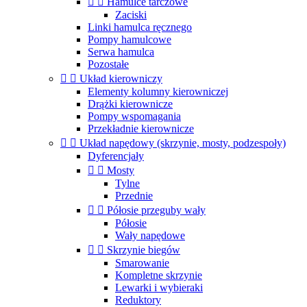


Hamulce tarczowe
Zaciski
Linki hamulca ręcznego
Pompy hamulcowe
Serwa hamulca
Pozostałe


Układ kierowniczy
Elementy kolumny kierowniczej
Drążki kierownicze
Pompy wspomagania
Przekładnie kierownicze


Układ napędowy (skrzynie, mosty, podzespoły)
Dyferencjały


Mosty
Tylne
Przednie


Półosie przeguby wały
Półosie
Wały napędowe


Skrzynie biegów
Smarowanie
Kompletne skrzynie
Lewarki i wybieraki
Reduktory