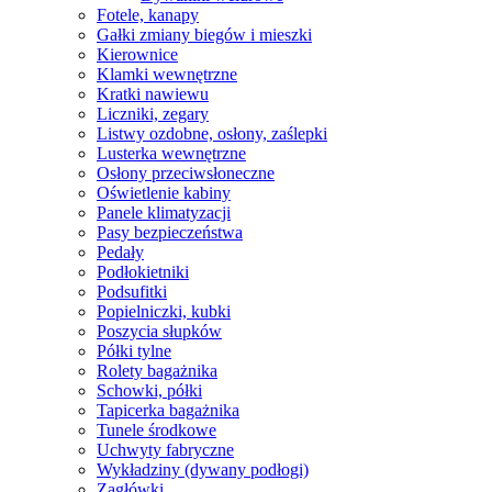
Fotele, kanapy
Gałki zmiany biegów i mieszki
Kierownice
Klamki wewnętrzne
Kratki nawiewu
Liczniki, zegary
Listwy ozdobne, osłony, zaślepki
Lusterka wewnętrzne
Osłony przeciwsłoneczne
Oświetlenie kabiny
Panele klimatyzacji
Pasy bezpieczeństwa
Pedały
Podłokietniki
Podsufitki
Popielniczki, kubki
Poszycia słupków
Półki tylne
Rolety bagażnika
Schowki, półki
Tapicerka bagażnika
Tunele środkowe
Uchwyty fabryczne
Wykładziny (dywany podłogi)
Zagłówki