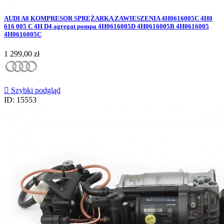
AUDI A8 KOMPRESOR SPRĘŻARKA ZAWIESZENIA 4H0616005C 4H0
616 005 C 4H D4 agregat pompa 4H0616005D 4H0616005B 4H0616005
4H0616005C
Cena
1 299,00 zł

Szybki podgląd
ID: 15553