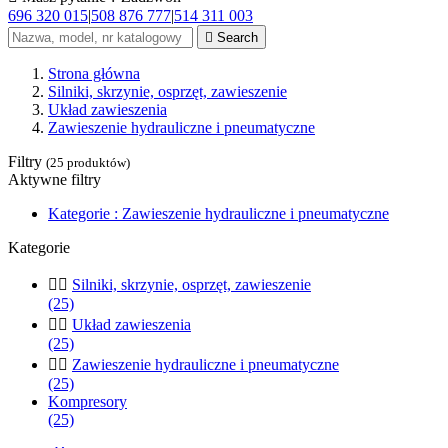
696 320 015
|
508 876 777
|
514 311 003

Search
Strona główna
Silniki, skrzynie, osprzęt, zawieszenie
Układ zawieszenia
Zawieszenie hydrauliczne i pneumatyczne
Filtry
(25 produktów)
Aktywne filtry
Kategorie : Zawieszenie hydrauliczne i pneumatyczne
Kategorie


Silniki, skrzynie, osprzęt, zawieszenie
(25)


Układ zawieszenia
(25)


Zawieszenie hydrauliczne i pneumatyczne
(25)
Kompresory
(25)