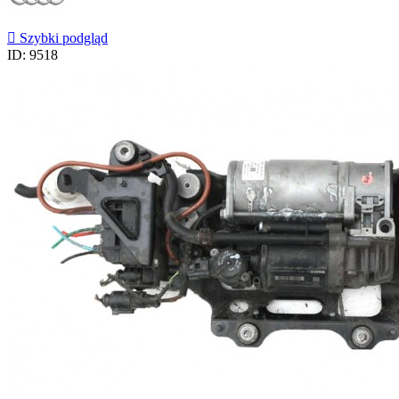

Szybki podgląd
ID: 9518