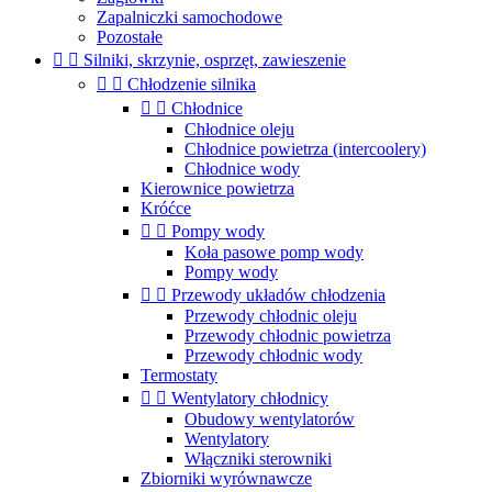
Zapalniczki samochodowe
Pozostałe


Silniki, skrzynie, osprzęt, zawieszenie


Chłodzenie silnika


Chłodnice
Chłodnice oleju
Chłodnice powietrza (intercoolery)
Chłodnice wody
Kierownice powietrza
Króćce


Pompy wody
Koła pasowe pomp wody
Pompy wody


Przewody układów chłodzenia
Przewody chłodnic oleju
Przewody chłodnic powietrza
Przewody chłodnic wody
Termostaty


Wentylatory chłodnicy
Obudowy wentylatorów
Wentylatory
Włączniki sterowniki
Zbiorniki wyrównawcze