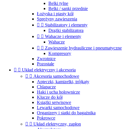
Belki tylne
Belki / sanki przednie
Łożyska i piasty kół
Sprężyny zawieszenia


Stabilizatory i elementy
Drążki stabilizatora


Wahacze i elementy
Wahacze


Zawieszenie hydrauliczne i pneumatyczne
Kompresory
Zwrotnice
Pozostałe


Układ elektryczny i akcesoria


Akcesoria samochodowe
Apteczki, kamizelki, trójkąty
Chlapacze
Haki i ucha holownicze
Klucze do kół
Książki serwisowe
Lewarki samochodowe
Organizery i siatki do bagażnika
Pokrowce


Układ elektryczny, zapłon