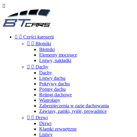



Części karoserii


Błotniki
Błotniki
Elementy mocujące
Listwy, nakładki


Dachy
Dachy
Listwy dachu
Pokrywy dachu
Pompy dachu
Relingi dachowe
Wiatrołapy
Zabezpieczenia w razie dachowania
Zawiasy, zamki, rygle, prowadnice


Drzwi
Drzwi
Klamki zewnętrzne
Listwy