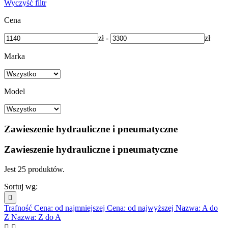
Wyczyść filtr
Cena
zł
-
zł
Marka
Model
Zawieszenie hydrauliczne i pneumatyczne
Zawieszenie hydrauliczne i pneumatyczne
Jest 25 produktów.
Sortuj wg:

Trafność
Cena: od najmniejszej
Cena: od najwyższej
Nazwa: A do
Z
Nazwa: Z do A

