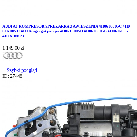
AUDI A8 KOMPRESOR SPRĘŻARKA ZAWIESZENIA 4H0616005C 4H0
616 005 C 4H D4 agregat pompa 4H0616005D 4H0616005B 4H0616005
4H0616005C
Cena
1 149,00 zł

Szybki podgląd
ID: 27448