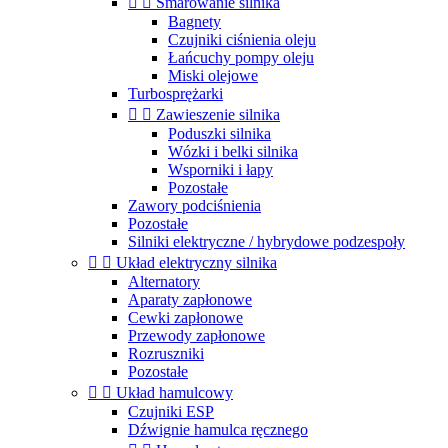


Smarowanie silnika
Bagnety
Czujniki ciśnienia oleju
Łańcuchy pompy oleju
Miski olejowe
Turbosprężarki


Zawieszenie silnika
Poduszki silnika
Wózki i belki silnika
Wsporniki i łapy
Pozostałe
Zawory podciśnienia
Pozostałe
Silniki elektryczne / hybrydowe podzespoły


Układ elektryczny silnika
Alternatory
Aparaty zapłonowe
Cewki zapłonowe
Przewody zapłonowe
Rozruszniki
Pozostałe


Układ hamulcowy
Czujniki ESP
Dźwignie hamulca ręcznego