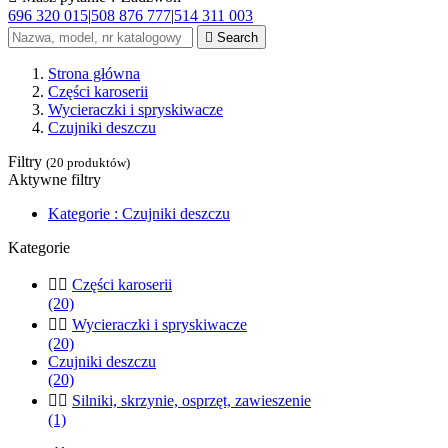
696 320 015
|
508 876 777
|
514 311 003

Search
Strona główna
Części karoserii
Wycieraczki i spryskiwacze
Czujniki deszczu
Filtry
(20 produktów)
Aktywne filtry
Kategorie : Czujniki deszczu
Kategorie


Części karoserii
(20)


Wycieraczki i spryskiwacze
(20)
Czujniki deszczu
(20)


Silniki, skrzynie, osprzęt, zawieszenie
(1)