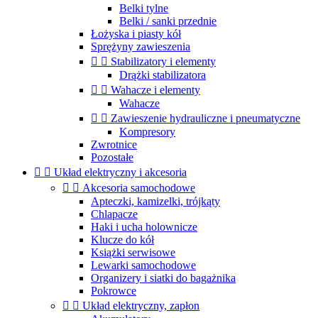
Belki tylne
Belki / sanki przednie
Łożyska i piasty kół
Sprężyny zawieszenia


Stabilizatory i elementy
Drążki stabilizatora


Wahacze i elementy
Wahacze


Zawieszenie hydrauliczne i pneumatyczne
Kompresory
Zwrotnice
Pozostałe


Układ elektryczny i akcesoria


Akcesoria samochodowe
Apteczki, kamizelki, trójkąty
Chlapacze
Haki i ucha holownicze
Klucze do kół
Książki serwisowe
Lewarki samochodowe
Organizery i siatki do bagażnika
Pokrowce


Układ elektryczny, zapłon