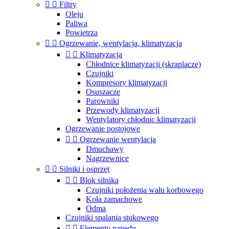


Filtry
Oleju
Paliwa
Powietrza


Ogrzewanie, wentylacja, klimatyzacja


Klimatyzacja
Chłodnice klimatyzacji (skraplacze)
Czujniki
Kompresory klimatyzacji
Osuszacze
Parowniki
Przewody klimatyzacji
Wentylatory chłodnic klimatyzacji
Ogrzewanie postojowe


Ogrzewanie wentylacja
Dmuchawy
Nagrzewnice


Silniki i osprzęt


Blok silnika
Czujniki położenia wału korbowego
Koła zamachowe
Odma
Czujniki spalania stukowego


Elementy napędu