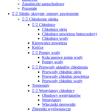
Zapalniczki samochodowe
Pozostałe


Silniki, skrzynie, osprzęt, zawieszenie


Chłodzenie silnika


Chłodnice
Chłodnice oleju
Chłodnice powietrza (intercoolery)
Chłodnice wody
Kierownice powietrza
Króćce


Pompy wody
Koła pasowe pomp wody
Pompy wody


Przewody układów chłodzenia
Przewody chłodnic oleju
Przewody chłodnic powietrza
Przewody chłodnic wody
Termostaty


Wentylatory chłodnicy
Obudowy wentylatorów
Wentylatory
Włączniki sterowniki
Zbiorniki wyrównawcze