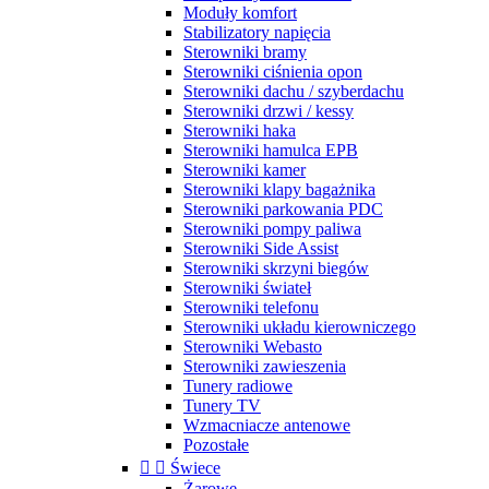
Moduły komfort
Stabilizatory napięcia
Sterowniki bramy
Sterowniki ciśnienia opon
Sterowniki dachu / szyberdachu
Sterowniki drzwi / kessy
Sterowniki haka
Sterowniki hamulca EPB
Sterowniki kamer
Sterowniki klapy bagażnika
Sterowniki parkowania PDC
Sterowniki pompy paliwa
Sterowniki Side Assist
Sterowniki skrzyni biegów
Sterowniki świateł
Sterowniki telefonu
Sterowniki układu kierowniczego
Sterowniki Webasto
Sterowniki zawieszenia
Tunery radiowe
Tunery TV
Wzmacniacze antenowe
Pozostałe


Świece
Żarowe