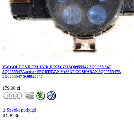
VW GOLF 7 VII CZUJNIK DESZCZU 5Q0955547 5Q0 955 547
5Q0955547A sensor SPORTSVAN PASSAT CC SHARAN 5Q0955547B
5Q0955547 5Q0955547
Cena
179,00 zł

Szybki podgląd
ID: 8536