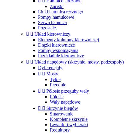


Hamulce tarczowe
Zaciski
Linki hamulca ręcznego
Pompy hamulcowe
Serwa hamulca
Pozostałe


Układ kierowniczy
Elementy kolumny kierowniczej
Drążki kierownicze
Pompy wspomagania
Przekładnie kierownicze


Układ napędowy (skrzynie, mosty, podzespoły)
Dyferencjały


Mosty
Tylne
Przednie


Półosie przeguby wały
Półosie
Wały napędowe


Skrzynie biegów
Smarowanie
Kompletne skrzynie
Lewarki i wybieraki
Reduktory