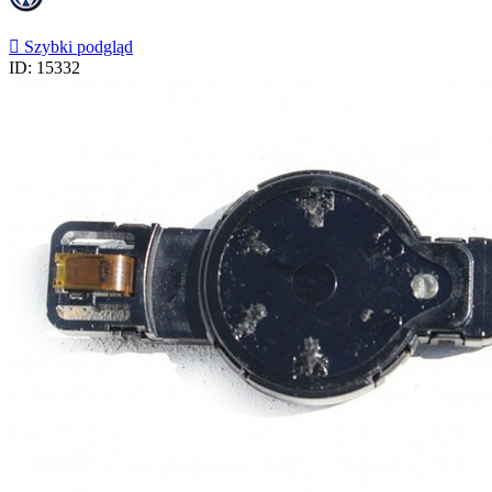

Szybki podgląd
ID: 15332