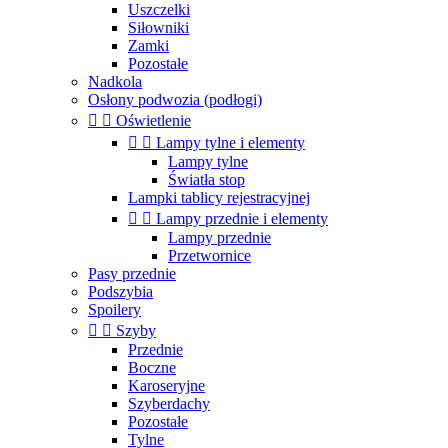
Uszczelki
Siłowniki
Zamki
Pozostałe
Nadkola
Osłony podwozia (podłogi)


Oświetlenie


Lampy tylne i elementy
Lampy tylne
Światła stop
Lampki tablicy rejestracyjnej


Lampy przednie i elementy
Lampy przednie
Przetwornice
Pasy przednie
Podszybia
Spoilery


Szyby
Przednie
Boczne
Karoseryjne
Szyberdachy
Pozostałe
Tylne