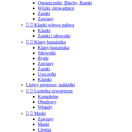
Ograniczniki, Blachy, Ramki
Wózki, prowadnice
Zamki
Zawiasy


Klapki wlewu paliwa
Klapki
Zamki i siłowniki


Klapy bagażnika
Klapy bagażnika
Siłowniki
Rygle
Zawiasy
Zamki
Uszczelki
Klamki
Listwy progowe, nakładki


Lusterka zewnętrzne
Kompletne
Obudowy
Wkłady


Maski
Zawiasy
Maski
Cięgna