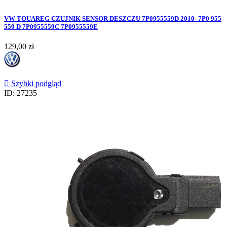
VW TOUAREG CZUJNIK SENSOR DESZCZU 7P0955559D 2010- 7P0 955
559 D 7P0955559C 7P0955559E
Cena
129,00 zł

Szybki podgląd
ID: 27235