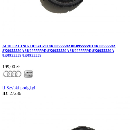
AUDI CZUJNIK DESZCZU 8K0955559A 8K0955559D 8K0955559A
8K0955559A 8K0955559D 8K0955559A 8K0955559D 8K0955559A
8K0955559 8K0955559
Cena
199,00 zł

Szybki podgląd
ID: 27236