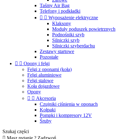
Taśmy Air Bag
Telefony i podkładki


Wyposażenie elektryczne
Klaksony
Moduły poduszek powietrznych
Podnośniki szyb
Silniczki szyb
Silniczki szyberdachu
Zestawy startowe
Pozostałe


Opony i felgi
Felgi z oponami (koła)
Felgi aluminiowe
Felgi stalowe
Koła dojazdowe
Opony


Akcesoria
Czujniki ciśnienia w oponach
Kołpaki
Pompki i kompresory 12V
Śruby
Szukaj części

Masz pytanie ? Zadzwoń