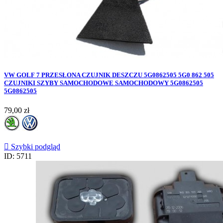
VW GOLF 7 PRZESŁONA CZUJNIK DESZCZU 5G0862505 5G0 862 505
CZUJNIKI SZYBY SAMOCHODOWE SAMOCHODOWY 5G0862505
5G0862505
Cena
79,00 zł

Szybki podgląd
ID: 5711