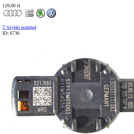
Cena
129,00 zł

Szybki podgląd
ID: 6736