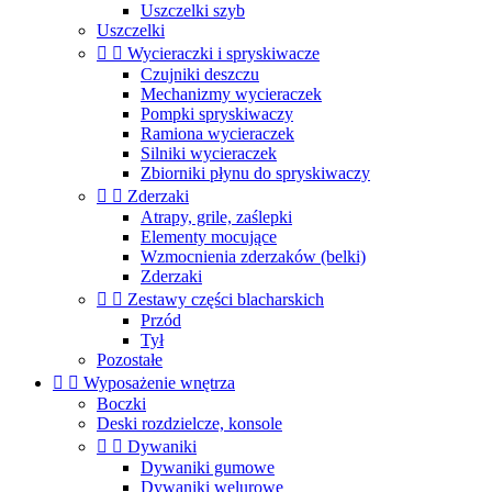
Uszczelki szyb
Uszczelki


Wycieraczki i spryskiwacze
Czujniki deszczu
Mechanizmy wycieraczek
Pompki spryskiwaczy
Ramiona wycieraczek
Silniki wycieraczek
Zbiorniki płynu do spryskiwaczy


Zderzaki
Atrapy, grile, zaślepki
Elementy mocujące
Wzmocnienia zderzaków (belki)
Zderzaki


Zestawy części blacharskich
Przód
Tył
Pozostałe


Wyposażenie wnętrza
Boczki
Deski rozdzielcze, konsole


Dywaniki
Dywaniki gumowe
Dywaniki welurowe