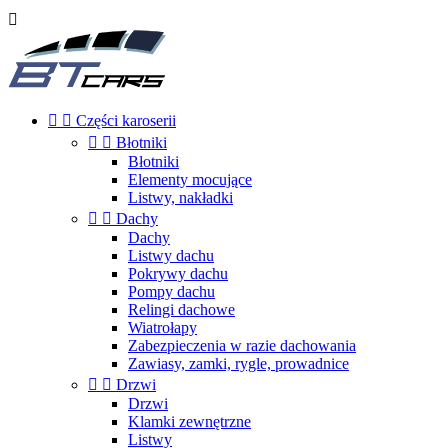



Części karoserii


Błotniki
Błotniki
Elementy mocujące
Listwy, nakładki


Dachy
Dachy
Listwy dachu
Pokrywy dachu
Pompy dachu
Relingi dachowe
Wiatrołapy
Zabezpieczenia w razie dachowania
Zawiasy, zamki, rygle, prowadnice


Drzwi
Drzwi
Klamki zewnętrzne
Listwy