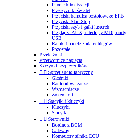
Panele klimatyzacji
Przełączniki świateł
Przyciski hamulca postojowego EPB
Przyciski Start Stop
Przyciski szyb i gałki lusterek
Przyłącza AUX, interfejsy MDI, porty
USB
Ramki i panele zmiany biegów
Pozostałe
Przekaźniki
Przetwornice napięcia
Skrzynki bezpieczników


Sprzęt audio fabryczny
Głośniki
Radioodtwarzacze
Wzmacniacze
Zmieniarki


Stacyjki i kluczyki
Kluczyki
Stacyjki


Sterowniki
Bordnetz BCM
Gateway
Komputery silnika ECU