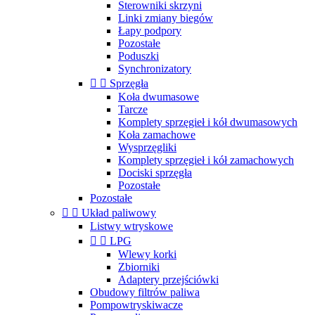
Sterowniki skrzyni
Linki zmiany biegów
Łapy podpory
Pozostałe
Poduszki
Synchronizatory


Sprzęgła
Koła dwumasowe
Tarcze
Komplety sprzęgieł i kół dwumasowych
Koła zamachowe
Wysprzęgliki
Komplety sprzęgieł i kół zamachowych
Dociski sprzęgła
Pozostałe
Pozostałe


Układ paliwowy
Listwy wtryskowe


LPG
Wlewy korki
Zbiorniki
Adaptery przejściówki
Obudowy filtrów paliwa
Pompowtryskiwacze