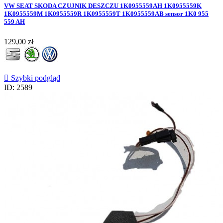
VW SEAT SKODA CZUJNIK DESZCZU 1K0955559AH 1K0955559K
1K0955559M 1K0955559R 1K0955559T 1K0955559AB sensor 1K0 955
559 AH
Cena
129,00 zł

Szybki podgląd
ID: 2589