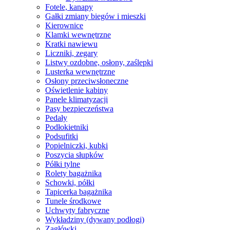
Fotele, kanapy
Gałki zmiany biegów i mieszki
Kierownice
Klamki wewnętrzne
Kratki nawiewu
Liczniki, zegary
Listwy ozdobne, osłony, zaślepki
Lusterka wewnętrzne
Osłony przeciwsłoneczne
Oświetlenie kabiny
Panele klimatyzacji
Pasy bezpieczeństwa
Pedały
Podłokietniki
Podsufitki
Popielniczki, kubki
Poszycia słupków
Półki tylne
Rolety bagażnika
Schowki, półki
Tapicerka bagażnika
Tunele środkowe
Uchwyty fabryczne
Wykładziny (dywany podłogi)
Zagłówki