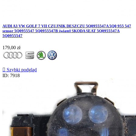
AUDI A3 VW GOLF 7 VII CZUJNIK DESZCZU 5Q0955547A 5Q0 955 547
sensor 5Q0955547 5Q0955547B świateł SKODA SEAT 5Q0955547A
5Q0955547
Cena
179,00 zł

Szybki podgląd
ID: 7918