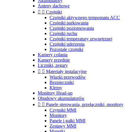
Akumulatory
Anteny dachowe


Czujniki
Czujniki aktywnego tempomatu ACC
Czujniki parkowania
Czujniki poziomowania
Czujniki ruchu
Czujniki temperatury zewnętrznej
Czujniki uderzenia
Pozostałe czujniki
Kamery cofania
Kamery przednie
Liczniki, zegary


Materiały instalacyjne
Wiązki przewodów
Bezpieczniki
Klemy
Monitory Head-up
Obudowy akumulatorów


Panele sterowania, przełączniki, monitory
Czytniki MMI
Monitory
Panele i gałki MMI
Zestawy MMI
Manetki