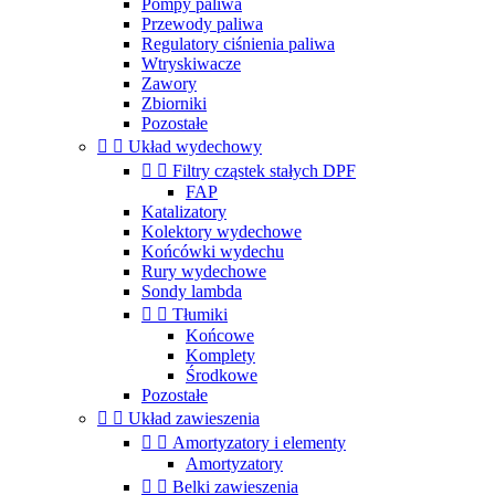
Pompy paliwa
Przewody paliwa
Regulatory ciśnienia paliwa
Wtryskiwacze
Zawory
Zbiorniki
Pozostałe


Układ wydechowy


Filtry cząstek stałych DPF
FAP
Katalizatory
Kolektory wydechowe
Końcówki wydechu
Rury wydechowe
Sondy lambda


Tłumiki
Końcowe
Komplety
Środkowe
Pozostałe


Układ zawieszenia


Amortyzatory i elementy
Amortyzatory


Belki zawieszenia