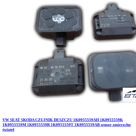
VW SEAT SKODA CZUJNIK DESZCZU 1K0955559AH 1K0955559K
1K0955559M 1K0955559R 1K0955559T 1K0955559AB sensor zmierzchu
świateł