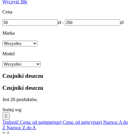
Wyczyść filtr
Cena
zł
-
zł
Marka
Model
Czujniki deszczu
Czujniki deszczu
Jest 20 produktów.
Sortuj wg:

Trafność
Cena: od najmniejszej
Cena: od najwyższej
Nazwa: A do
Z
Nazwa: Z do A

