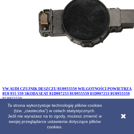
VW AUDI CZUJNIK DESZCZU 8U0955559 WILGOTNOŚCI POWIETRZA
8U0 955 559 SKODA SEAT 81D907253 8U0955559 81D907253 8U0955559
8U0955559
Ta strona wykorzystuje technologię plików cookies
Cena
169,00 zł
(tzw. „ciasteczka”) w celach statystycznych.
Jeżli nie wyrażasz na to zgody, możesz zmienić w
swojej przeglądarce ustawienia dotyczące plików
cookies.

Szybki podgląd