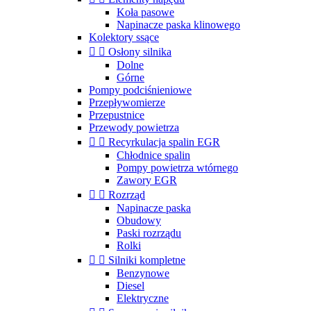
Koła pasowe
Napinacze paska klinowego
Kolektory ssące


Osłony silnika
Dolne
Górne
Pompy podciśnieniowe
Przepływomierze
Przepustnice
Przewody powietrza


Recyrkulacja spalin EGR
Chłodnice spalin
Pompy powietrza wtórnego
Zawory EGR


Rozrząd
Napinacze paska
Obudowy
Paski rozrządu
Rolki


Silniki kompletne
Benzynowe
Diesel
Elektryczne