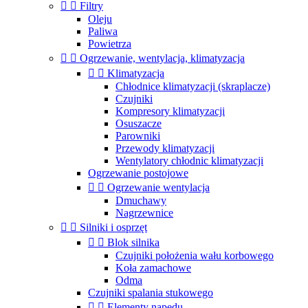


Filtry
Oleju
Paliwa
Powietrza


Ogrzewanie, wentylacja, klimatyzacja


Klimatyzacja
Chłodnice klimatyzacji (skraplacze)
Czujniki
Kompresory klimatyzacji
Osuszacze
Parowniki
Przewody klimatyzacji
Wentylatory chłodnic klimatyzacji
Ogrzewanie postojowe


Ogrzewanie wentylacja
Dmuchawy
Nagrzewnice


Silniki i osprzęt


Blok silnika
Czujniki położenia wału korbowego
Koła zamachowe
Odma
Czujniki spalania stukowego


Elementy napędu