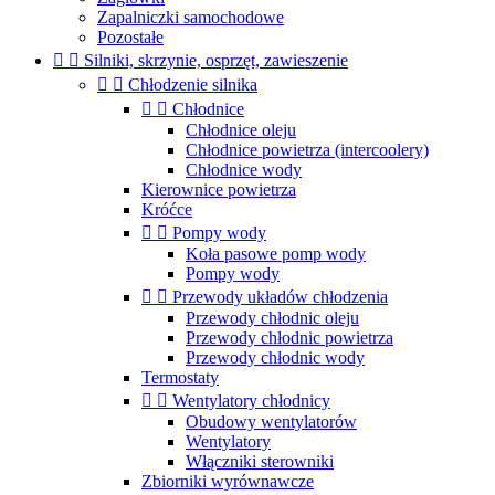
Zapalniczki samochodowe
Pozostałe


Silniki, skrzynie, osprzęt, zawieszenie


Chłodzenie silnika


Chłodnice
Chłodnice oleju
Chłodnice powietrza (intercoolery)
Chłodnice wody
Kierownice powietrza
Króćce


Pompy wody
Koła pasowe pomp wody
Pompy wody


Przewody układów chłodzenia
Przewody chłodnic oleju
Przewody chłodnic powietrza
Przewody chłodnic wody
Termostaty


Wentylatory chłodnicy
Obudowy wentylatorów
Wentylatory
Włączniki sterowniki
Zbiorniki wyrównawcze