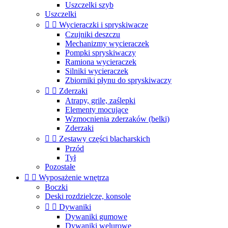
Uszczelki szyb
Uszczelki


Wycieraczki i spryskiwacze
Czujniki deszczu
Mechanizmy wycieraczek
Pompki spryskiwaczy
Ramiona wycieraczek
Silniki wycieraczek
Zbiorniki płynu do spryskiwaczy


Zderzaki
Atrapy, grile, zaślepki
Elementy mocujące
Wzmocnienia zderzaków (belki)
Zderzaki


Zestawy części blacharskich
Przód
Tył
Pozostałe


Wyposażenie wnętrza
Boczki
Deski rozdzielcze, konsole


Dywaniki
Dywaniki gumowe
Dywaniki welurowe