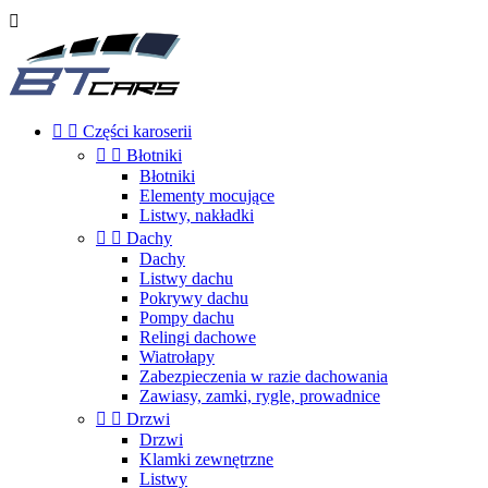



Części karoserii


Błotniki
Błotniki
Elementy mocujące
Listwy, nakładki


Dachy
Dachy
Listwy dachu
Pokrywy dachu
Pompy dachu
Relingi dachowe
Wiatrołapy
Zabezpieczenia w razie dachowania
Zawiasy, zamki, rygle, prowadnice


Drzwi
Drzwi
Klamki zewnętrzne
Listwy