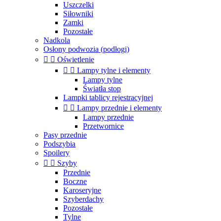
Uszczelki
Siłowniki
Zamki
Pozostałe
Nadkola
Osłony podwozia (podłogi)


Oświetlenie


Lampy tylne i elementy
Lampy tylne
Światła stop
Lampki tablicy rejestracyjnej


Lampy przednie i elementy
Lampy przednie
Przetwornice
Pasy przednie
Podszybia
Spoilery


Szyby
Przednie
Boczne
Karoseryjne
Szyberdachy
Pozostałe
Tylne