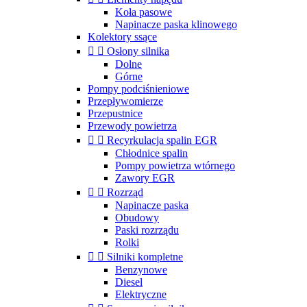
Koła pasowe
Napinacze paska klinowego
Kolektory ssące


Osłony silnika
Dolne
Górne
Pompy podciśnieniowe
Przepływomierze
Przepustnice
Przewody powietrza


Recyrkulacja spalin EGR
Chłodnice spalin
Pompy powietrza wtórnego
Zawory EGR


Rozrząd
Napinacze paska
Obudowy
Paski rozrządu
Rolki


Silniki kompletne
Benzynowe
Diesel
Elektryczne