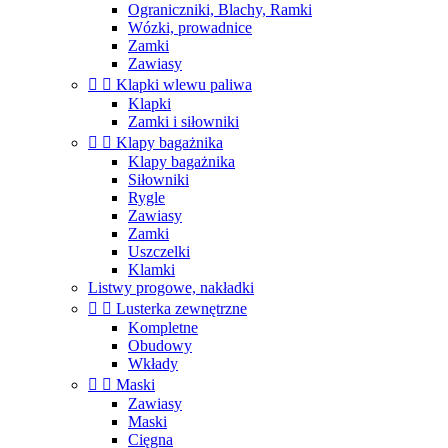
Ograniczniki, Blachy, Ramki
Wózki, prowadnice
Zamki
Zawiasy


Klapki wlewu paliwa
Klapki
Zamki i siłowniki


Klapy bagażnika
Klapy bagażnika
Siłowniki
Rygle
Zawiasy
Zamki
Uszczelki
Klamki
Listwy progowe, nakładki


Lusterka zewnętrzne
Kompletne
Obudowy
Wkłady


Maski
Zawiasy
Maski
Cięgna