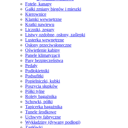
Fotele, kanapy
Gałki zmiany biegów i mieszki
Kierownice
Klamki wewnętrzne
Kratki nawiewu
Liczniki, zegary
Listwy ozdobne, osłony, zaślepki
Lusterka wewnętrzne
Osłony przeciwsłoneczne
Oświetlenie kabiny
Panele klimatyzacji
Pasy bezpieczeństwa
Pedały
Podłokietniki
Podsufitki
Popielniczki, kubki
Poszycia słupków
Półki tylne
Rolety bagażnika
Schowki, półki
Tapicerka bagażnika
Tunele środkowe
Uchwyty fabryczne
Wykładziny (dywany podłogi)
Zagłówki