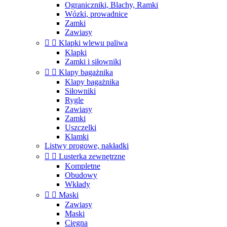
Ograniczniki, Blachy, Ramki
Wózki, prowadnice
Zamki
Zawiasy


Klapki wlewu paliwa
Klapki
Zamki i siłowniki


Klapy bagażnika
Klapy bagażnika
Siłowniki
Rygle
Zawiasy
Zamki
Uszczelki
Klamki
Listwy progowe, nakładki


Lusterka zewnętrzne
Kompletne
Obudowy
Wkłady


Maski
Zawiasy
Maski
Cięgna