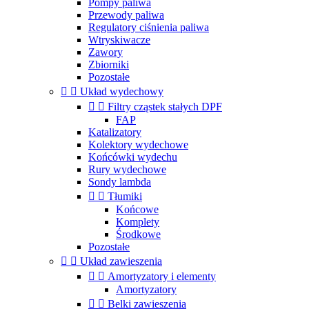
Pompy paliwa
Przewody paliwa
Regulatory ciśnienia paliwa
Wtryskiwacze
Zawory
Zbiorniki
Pozostałe


Układ wydechowy


Filtry cząstek stałych DPF
FAP
Katalizatory
Kolektory wydechowe
Końcówki wydechu
Rury wydechowe
Sondy lambda


Tłumiki
Końcowe
Komplety
Środkowe
Pozostałe


Układ zawieszenia


Amortyzatory i elementy
Amortyzatory


Belki zawieszenia