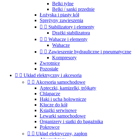
Belki tylne
Belki / sanki przednie
Łożyska i piasty kół
Sprężyny zawieszenia


Stabilizatory i elementy
Drążki stabilizatora


Wahacze i elementy
Wahacze


Zawieszenie hydrauliczne i pneumatyczne
Kompresory
Zwrotnice
Pozostałe


Układ elektryczny i akcesoria


Akcesoria samochodowe
Apteczki, kamizelki, trójkąty
Chlapacze
Haki i ucha holownicze
Klucze do kół
Książki serwisowe
Lewarki samochodowe
Organizery i siatki do bagażnika
Pokrowce


Układ elektryczny, zapłon