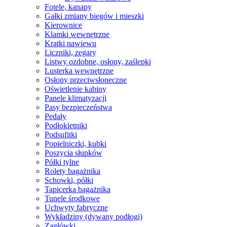
Fotele, kanapy
Gałki zmiany biegów i mieszki
Kierownice
Klamki wewnętrzne
Kratki nawiewu
Liczniki, zegary
Listwy ozdobne, osłony, zaślepki
Lusterka wewnętrzne
Osłony przeciwsłoneczne
Oświetlenie kabiny
Panele klimatyzacji
Pasy bezpieczeństwa
Pedały
Podłokietniki
Podsufitki
Popielniczki, kubki
Poszycia słupków
Półki tylne
Rolety bagażnika
Schowki, półki
Tapicerka bagażnika
Tunele środkowe
Uchwyty fabryczne
Wykładziny (dywany podłogi)
Zagłówki