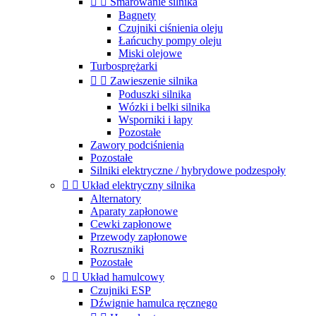


Smarowanie silnika
Bagnety
Czujniki ciśnienia oleju
Łańcuchy pompy oleju
Miski olejowe
Turbosprężarki


Zawieszenie silnika
Poduszki silnika
Wózki i belki silnika
Wsporniki i łapy
Pozostałe
Zawory podciśnienia
Pozostałe
Silniki elektryczne / hybrydowe podzespoły


Układ elektryczny silnika
Alternatory
Aparaty zapłonowe
Cewki zapłonowe
Przewody zapłonowe
Rozruszniki
Pozostałe


Układ hamulcowy
Czujniki ESP
Dźwignie hamulca ręcznego