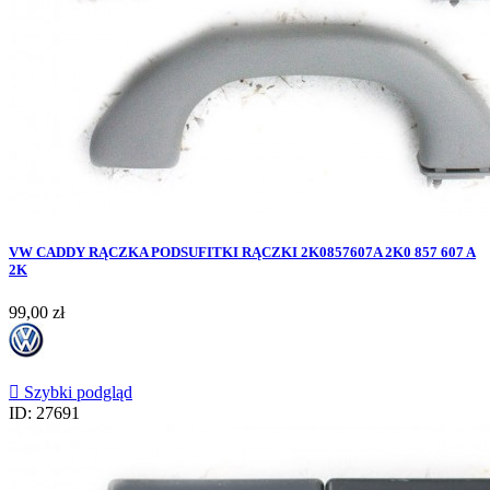
VW CADDY RĄCZKA PODSUFITKI RĄCZKI 2K0857607A 2K0 857 607 A
2K
Cena
99,00 zł

Szybki podgląd
ID: 27691