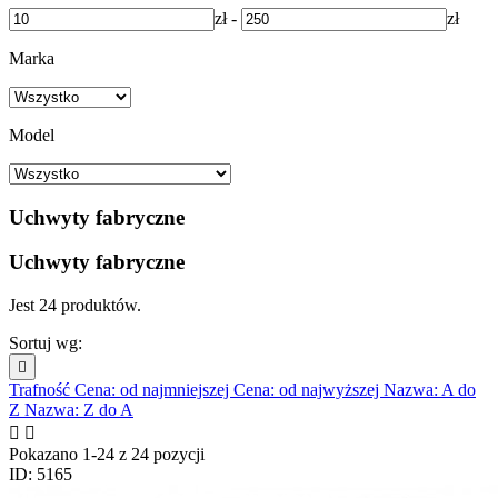
zł
-
zł
Marka
Model
Uchwyty fabryczne
Uchwyty fabryczne
Jest 24 produktów.
Sortuj wg:

Trafność
Cena: od najmniejszej
Cena: od najwyższej
Nazwa: A do
Z
Nazwa: Z do A


Pokazano 1-24 z 24 pozycji
ID: 5165