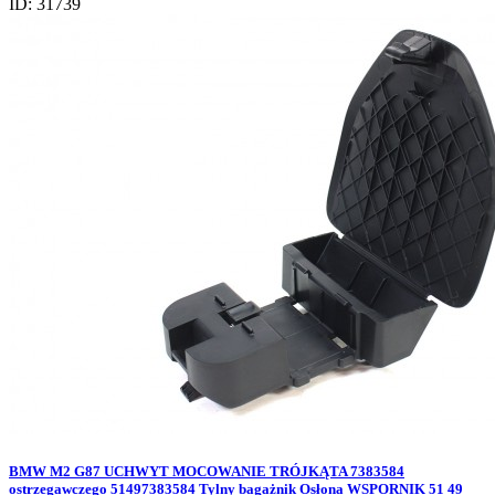
ID: 31739
BMW M2 G87 UCHWYT MOCOWANIE TRÓJKĄTA 7383584
ostrzegawczego 51497383584 Tylny bagażnik Osłona WSPORNIK 51 49