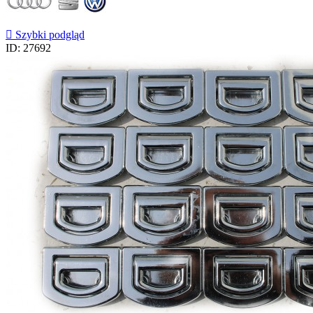

Szybki podgląd
ID: 27692