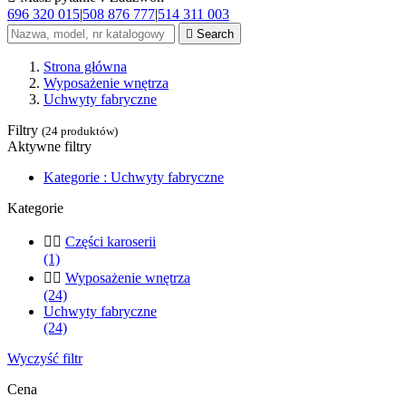
696 320 015
|
508 876 777
|
514 311 003

Search
Strona główna
Wyposażenie wnętrza
Uchwyty fabryczne
Filtry
(24 produktów)
Aktywne filtry
Kategorie : Uchwyty fabryczne
Kategorie


Części karoserii
(1)


Wyposażenie wnętrza
(24)
Uchwyty fabryczne
(24)
Wyczyść filtr
Cena