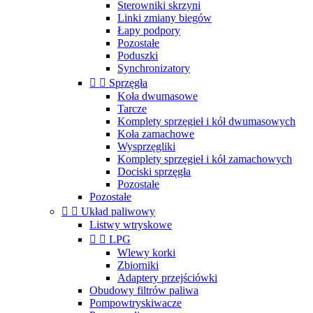
Sterowniki skrzyni
Linki zmiany biegów
Łapy podpory
Pozostałe
Poduszki
Synchronizatory


Sprzęgła
Koła dwumasowe
Tarcze
Komplety sprzęgieł i kół dwumasowych
Koła zamachowe
Wysprzęgliki
Komplety sprzęgieł i kół zamachowych
Dociski sprzęgła
Pozostałe
Pozostałe


Układ paliwowy
Listwy wtryskowe


LPG
Wlewy korki
Zbiorniki
Adaptery przejściówki
Obudowy filtrów paliwa
Pompowtryskiwacze