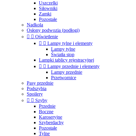
Uszczelki
Siłowniki
Zamki
Pozostałe
Nadkola
Osłony podwozia (podłogi)


Oświetlenie


Lampy tylne i elementy
Lampy tylne
Światła stop
Lampki tablicy rejestracyjnej


Lampy przednie i elementy
Lampy przednie
Przetwornice
Pasy przednie
Podszybia
Spoilery


Szyby
Przednie
Boczne
Karoseryjne
Szyberdachy
Pozostałe
Tylne