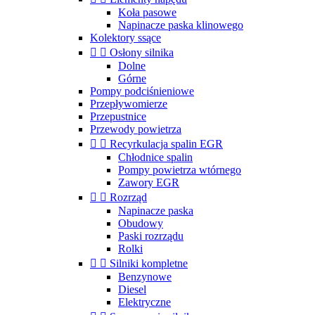
Koła pasowe
Napinacze paska klinowego
Kolektory ssące


Osłony silnika
Dolne
Górne
Pompy podciśnieniowe
Przepływomierze
Przepustnice
Przewody powietrza


Recyrkulacja spalin EGR
Chłodnice spalin
Pompy powietrza wtórnego
Zawory EGR


Rozrząd
Napinacze paska
Obudowy
Paski rozrządu
Rolki


Silniki kompletne
Benzynowe
Diesel
Elektryczne