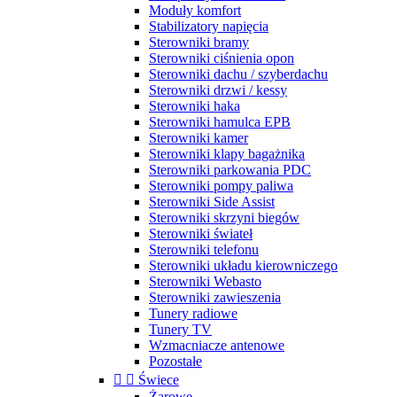
Moduły komfort
Stabilizatory napięcia
Sterowniki bramy
Sterowniki ciśnienia opon
Sterowniki dachu / szyberdachu
Sterowniki drzwi / kessy
Sterowniki haka
Sterowniki hamulca EPB
Sterowniki kamer
Sterowniki klapy bagażnika
Sterowniki parkowania PDC
Sterowniki pompy paliwa
Sterowniki Side Assist
Sterowniki skrzyni biegów
Sterowniki świateł
Sterowniki telefonu
Sterowniki układu kierowniczego
Sterowniki Webasto
Sterowniki zawieszenia
Tunery radiowe
Tunery TV
Wzmacniacze antenowe
Pozostałe


Świece
Żarowe