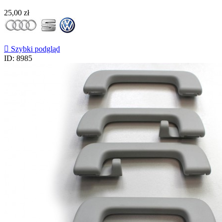
Cena
25,00 zł

Szybki podgląd
ID: 8985