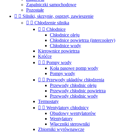
Zapalniczki samochodowe
Pozostałe


Silniki, skrzynie, osprzęt, zawieszenie


Chłodzenie silnika


Chłodnice
Chłodnice oleju
Chłodnice powietrza (intercoolery)
Chłodnice wody
Kierownice powietrza
Króćce


Pompy wody
Koła pasowe pomp wody
Pompy wody


Przewody układów chłodzenia
Przewody chłodnic oleju
Przewody chłodnic powietrza
Przewody chłodnic wody
Termostaty


Wentylatory chłodnicy
Obudowy wentylatorów
Wentylatory
Włączniki sterowniki
Zbiorniki wyrównawcze