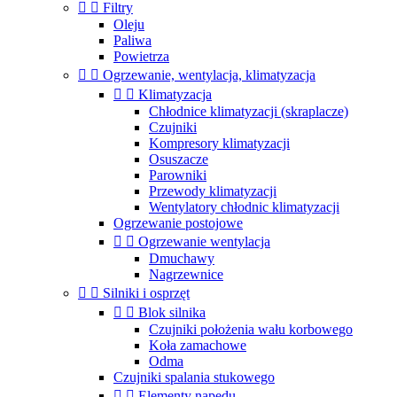


Filtry
Oleju
Paliwa
Powietrza


Ogrzewanie, wentylacja, klimatyzacja


Klimatyzacja
Chłodnice klimatyzacji (skraplacze)
Czujniki
Kompresory klimatyzacji
Osuszacze
Parowniki
Przewody klimatyzacji
Wentylatory chłodnic klimatyzacji
Ogrzewanie postojowe


Ogrzewanie wentylacja
Dmuchawy
Nagrzewnice


Silniki i osprzęt


Blok silnika
Czujniki położenia wału korbowego
Koła zamachowe
Odma
Czujniki spalania stukowego


Elementy napędu