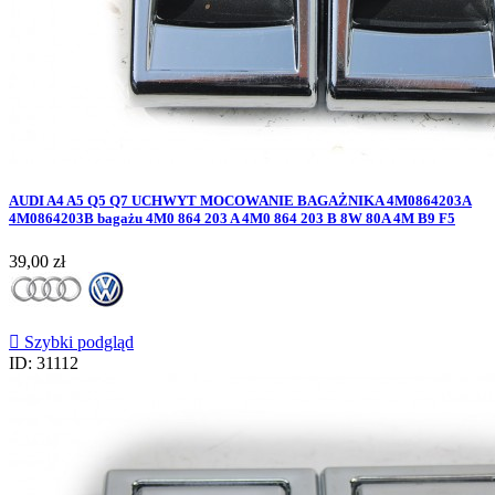
AUDI A4 A5 Q5 Q7 UCHWYT MOCOWANIE BAGAŻNIKA 4M0864203A
4M0864203B bagażu 4M0 864 203 A 4M0 864 203 B 8W 80A 4M B9 F5
Cena
39,00 zł

Szybki podgląd
ID: 31112