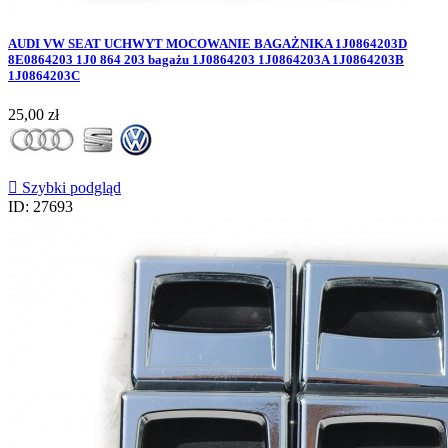
AUDI VW SEAT UCHWYT MOCOWANIE BAGAŻNIKA 1J0864203D
8E0864203 1J0 864 203 bagażu 1J0864203 1J0864203A 1J0864203B
1J0864203C
Cena
25,00 zł

Szybki podgląd
ID: 27693