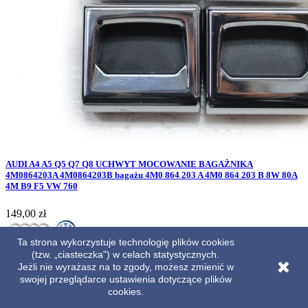
AUDI A4 A5 Q5 Q7 Q8 UCHWYT MOCOWANIE BAGAŻNIKA
4M0864203A 4M0864203B bagażu 4M0 864 203 A 4M0 864 203 B 8W 80A
4M B9 F5 VW 760
Cena
149,00 zł
Ta strona wykorzystuje technologię plików cookies
(tzw. „ciasteczka”) w celach statystycznych.

Szybki podgląd
Jeżli nie wyrażasz na to zgody, możesz zmienić w
ID: 32044
swojej przeglądarce ustawienia dotyczące plików
cookies.