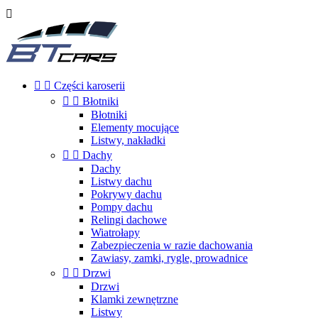



Części karoserii


Błotniki
Błotniki
Elementy mocujące
Listwy, nakładki


Dachy
Dachy
Listwy dachu
Pokrywy dachu
Pompy dachu
Relingi dachowe
Wiatrołapy
Zabezpieczenia w razie dachowania
Zawiasy, zamki, rygle, prowadnice


Drzwi
Drzwi
Klamki zewnętrzne
Listwy