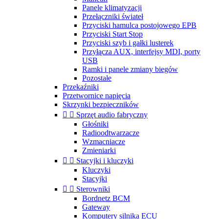
Panele klimatyzacji
Przełączniki świateł
Przyciski hamulca postojowego EPB
Przyciski Start Stop
Przyciski szyb i gałki lusterek
Przyłącza AUX, interfejsy MDI, porty
USB
Ramki i panele zmiany biegów
Pozostałe
Przekaźniki
Przetwornice napięcia
Skrzynki bezpieczników


Sprzęt audio fabryczny
Głośniki
Radioodtwarzacze
Wzmacniacze
Zmieniarki


Stacyjki i kluczyki
Kluczyki
Stacyjki


Sterowniki
Bordnetz BCM
Gateway
Komputery silnika ECU