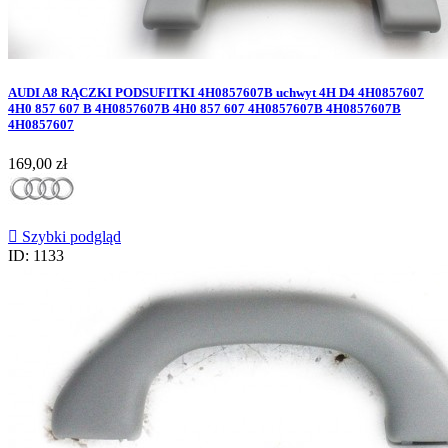
AUDI A8 RĄCZKI PODSUFITKI 4H0857607B uchwyt 4H D4 4H0857607
4H0 857 607 B 4H0857607B 4H0 857 607 4H0857607B 4H0857607B
4H0857607
Cena
169,00 zł

Szybki podgląd
ID: 1133