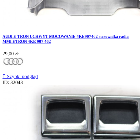
AUDI E TRON UCHWYT MOCOWANIE 4KE907462 sterownika radia
MMI ETRON 4KE 907 462
Cena
29,00 zł

Szybki podgląd
ID: 32043