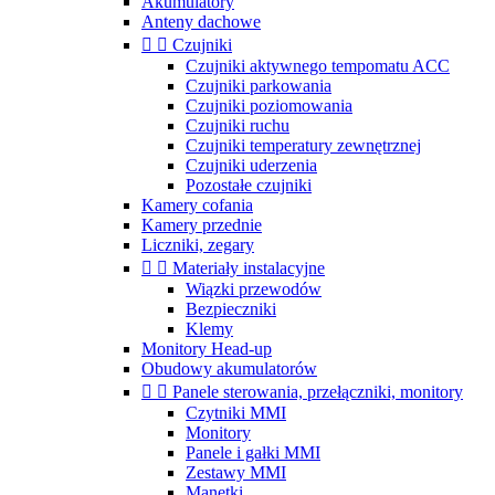
Akumulatory
Anteny dachowe


Czujniki
Czujniki aktywnego tempomatu ACC
Czujniki parkowania
Czujniki poziomowania
Czujniki ruchu
Czujniki temperatury zewnętrznej
Czujniki uderzenia
Pozostałe czujniki
Kamery cofania
Kamery przednie
Liczniki, zegary


Materiały instalacyjne
Wiązki przewodów
Bezpieczniki
Klemy
Monitory Head-up
Obudowy akumulatorów


Panele sterowania, przełączniki, monitory
Czytniki MMI
Monitory
Panele i gałki MMI
Zestawy MMI
Manetki