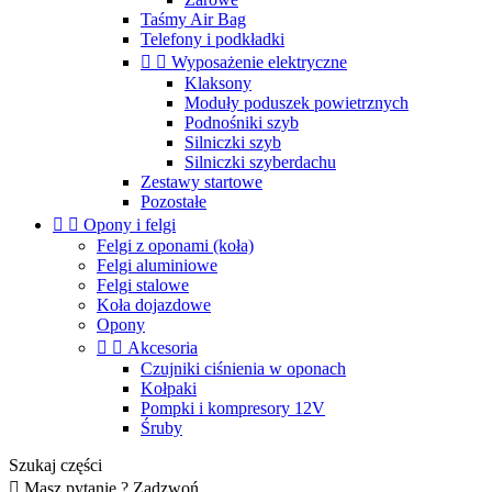
Taśmy Air Bag
Telefony i podkładki


Wyposażenie elektryczne
Klaksony
Moduły poduszek powietrznych
Podnośniki szyb
Silniczki szyb
Silniczki szyberdachu
Zestawy startowe
Pozostałe


Opony i felgi
Felgi z oponami (koła)
Felgi aluminiowe
Felgi stalowe
Koła dojazdowe
Opony


Akcesoria
Czujniki ciśnienia w oponach
Kołpaki
Pompki i kompresory 12V
Śruby
Szukaj części

Masz pytanie ? Zadzwoń