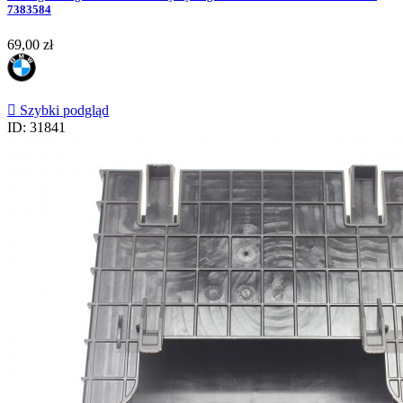
7383584
Cena
69,00 zł

Szybki podgląd
ID: 31841