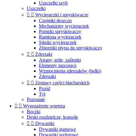
Uszczelki szyb
Uszczelki


Wycieraczki i spryskiwacze
Czujniki deszczu
Mechanizmy wycieraczek
Pompki spryskiwaczy
Ramiona wycieraczek
Silniki wycieraczek
Zbiorniki płynu do spryskiwaczy


Zderzaki
Atrapy, grile, zaślepki
Elementy mocujące
Wzmocnienia zderzaków (belki)
Zderzaki


Zestawy części blacharskich
Przód
Tył
Pozostałe


Wyposażenie wnętrza
Boczki
Deski rozdzielcze, konsole


Dywaniki
Dywaniki gumowe
Dywaniki welurowe