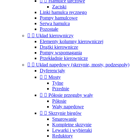


Hamulce tarczowe
Zaciski
Linki hamulca ręcznego
Pompy hamulcowe
Serwa hamulca
Pozostałe


Układ kierowniczy
Elementy kolumny kierowniczej
Drążki kierownicze
Pompy wspomagania
Przekładnie kierownicze


Układ napędowy (skrzynie, mosty, podzespoły)
Dyferencjały


Mosty
Tylne
Przednie


Półosie przeguby wały
Półosie
Wały napędowe


Skrzynie biegów
Smarowanie
Kompletne skrzynie
Lewarki i wybieraki
Reduktory