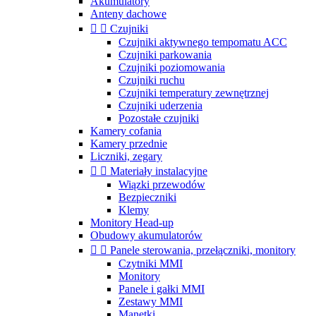
Akumulatory
Anteny dachowe


Czujniki
Czujniki aktywnego tempomatu ACC
Czujniki parkowania
Czujniki poziomowania
Czujniki ruchu
Czujniki temperatury zewnętrznej
Czujniki uderzenia
Pozostałe czujniki
Kamery cofania
Kamery przednie
Liczniki, zegary


Materiały instalacyjne
Wiązki przewodów
Bezpieczniki
Klemy
Monitory Head-up
Obudowy akumulatorów


Panele sterowania, przełączniki, monitory
Czytniki MMI
Monitory
Panele i gałki MMI
Zestawy MMI
Manetki