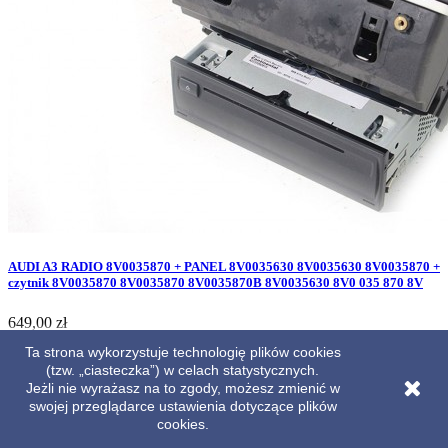
AUDI A3 RADIO 8V0035870 + PANEL 8V0035630 8V0035630 8V0035870 +
czytnik 8V0035870 8V0035870 8V0035870B 8V0035630 8V0 035 870 8V
Cena
649,00 zł
Ta strona wykorzystuje technologię plików cookies
(tzw. „ciasteczka”) w celach statystycznych.
Jeżli nie wyrażasz na to zgody, możesz zmienić w

Szybki podgląd
swojej przeglądarce ustawienia dotyczące plików
ID: 10037
cookies.