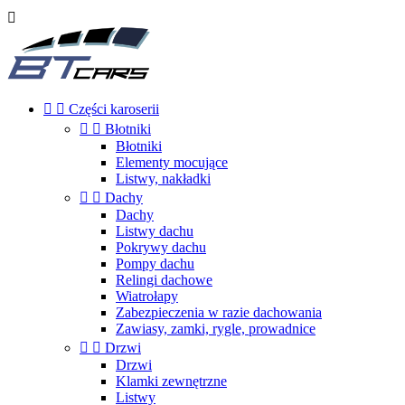



Części karoserii


Błotniki
Błotniki
Elementy mocujące
Listwy, nakładki


Dachy
Dachy
Listwy dachu
Pokrywy dachu
Pompy dachu
Relingi dachowe
Wiatrołapy
Zabezpieczenia w razie dachowania
Zawiasy, zamki, rygle, prowadnice


Drzwi
Drzwi
Klamki zewnętrzne
Listwy