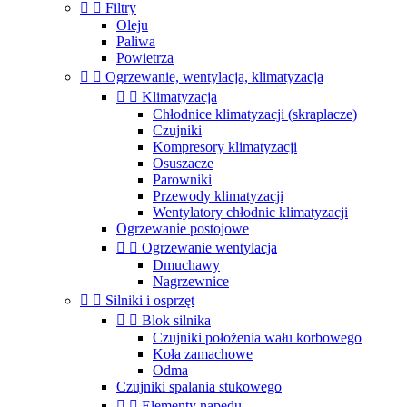


Filtry
Oleju
Paliwa
Powietrza


Ogrzewanie, wentylacja, klimatyzacja


Klimatyzacja
Chłodnice klimatyzacji (skraplacze)
Czujniki
Kompresory klimatyzacji
Osuszacze
Parowniki
Przewody klimatyzacji
Wentylatory chłodnic klimatyzacji
Ogrzewanie postojowe


Ogrzewanie wentylacja
Dmuchawy
Nagrzewnice


Silniki i osprzęt


Blok silnika
Czujniki położenia wału korbowego
Koła zamachowe
Odma
Czujniki spalania stukowego


Elementy napędu