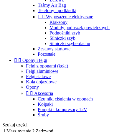
Taśmy Air Bag
Telefony i podkładki


Wyposażenie elektryczne
Klaksony
Moduły poduszek powietrznych
Podnośniki szyb
Silniczki szyb
Silniczki szyberdachu
Zestawy startowe
Pozostałe


Opony i felgi
Felgi z oponami (koła)
Felgi aluminiowe
Felgi stalowe
Koła dojazdowe
Opony


Akcesoria
Czujniki ciśnienia w oponach
Kołpaki
Pompki i kompresory 12V
Śruby
Szukaj części

Masz pytanie ? Zadzwoń