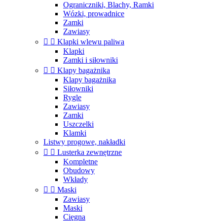
Ograniczniki, Blachy, Ramki
Wózki, prowadnice
Zamki
Zawiasy


Klapki wlewu paliwa
Klapki
Zamki i siłowniki


Klapy bagażnika
Klapy bagażnika
Siłowniki
Rygle
Zawiasy
Zamki
Uszczelki
Klamki
Listwy progowe, nakładki


Lusterka zewnętrzne
Kompletne
Obudowy
Wkłady


Maski
Zawiasy
Maski
Cięgna