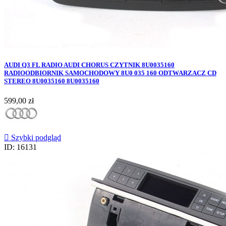
AUDI Q3 FL RADIO AUDI CHORUS CZYTNIK 8U0035160
RADIOODBIORNIK SAMOCHODOWY 8U0 035 160 ODTWARZACZ CD
STEREO 8U0035160 8U0035160
Cena
599,00 zł

Szybki podgląd
ID: 16131