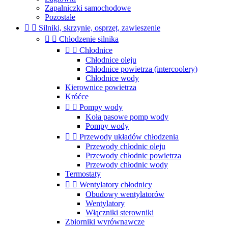
Zapalniczki samochodowe
Pozostałe


Silniki, skrzynie, osprzęt, zawieszenie


Chłodzenie silnika


Chłodnice
Chłodnice oleju
Chłodnice powietrza (intercoolery)
Chłodnice wody
Kierownice powietrza
Króćce


Pompy wody
Koła pasowe pomp wody
Pompy wody


Przewody układów chłodzenia
Przewody chłodnic oleju
Przewody chłodnic powietrza
Przewody chłodnic wody
Termostaty


Wentylatory chłodnicy
Obudowy wentylatorów
Wentylatory
Włączniki sterowniki
Zbiorniki wyrównawcze