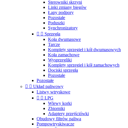
Sterowniki skrzyni
Linki zmiany biegów
Łapy podpory
Pozostałe
Poduszki
Synchronizatory


Sprzęgła
Koła dwumasowe
Tarcze
Komplety sprzęgieł i kół dwumasowych
Koła zamachowe
Wysprzęgliki
Komplety sprzęgieł i kół zamachowych
Dociski sprzęgła
Pozostałe
Pozostałe


Układ paliwowy
Listwy wtryskowe


LPG
Wlewy korki
Zbiorniki
Adaptery przejściówki
Obudowy filtrów paliwa
Pompowtryskiwacze