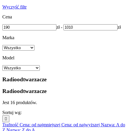
Wyczyść filtr
Cena
zł
-
zł
Marka
Model
Radioodtwarzacze
Radioodtwarzacze
Jest 16 produktów.
Sortuj wg:

Trafność
Cena: od najmniejszej
Cena: od najwyższej
Nazwa: A do
Z
Nazwa: Z do A