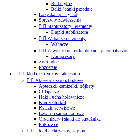
Belki tylne
Belki / sanki przednie
Łożyska i piasty kół
Sprężyny zawieszenia


Stabilizatory i elementy
Drążki stabilizatora


Wahacze i elementy
Wahacze


Zawieszenie hydrauliczne i pneumatyczne
Kompresory
Zwrotnice
Pozostałe


Układ elektryczny i akcesoria


Akcesoria samochodowe
Apteczki, kamizelki, trójkąty
Chlapacze
Haki i ucha holownicze
Klucze do kół
Książki serwisowe
Lewarki samochodowe
Organizery i siatki do bagażnika
Pokrowce


Układ elektryczny, zapłon