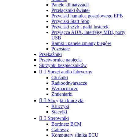
Panele klimatyzacji
Przełączniki świateł
Przyciski hamulca postojowego EPB
Przyciski Start Stop
Przyciski szyb i gałki lusterek
Przyłącza AUX, interfejsy MDI, porty
USB
Ramki i panele zmiany biegów
Pozostałe
Przekaźniki
Przetwornice napięcia
Skrzynki bezpieczników


Sprzęt audio fabryczny
Głośniki
Radioodtwarzacze
Wzmacniacze
Zmieniarki


Stacyjki i kluczyki
Kluczyki
Stacyjki


Sterowniki
Bordnetz BCM
Gateway
Komputery silnika ECU