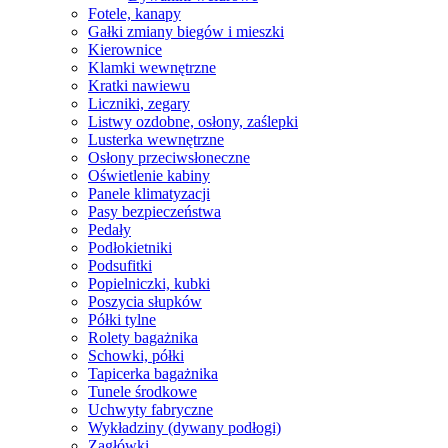
Fotele, kanapy
Gałki zmiany biegów i mieszki
Kierownice
Klamki wewnętrzne
Kratki nawiewu
Liczniki, zegary
Listwy ozdobne, osłony, zaślepki
Lusterka wewnętrzne
Osłony przeciwsłoneczne
Oświetlenie kabiny
Panele klimatyzacji
Pasy bezpieczeństwa
Pedały
Podłokietniki
Podsufitki
Popielniczki, kubki
Poszycia słupków
Półki tylne
Rolety bagażnika
Schowki, półki
Tapicerka bagażnika
Tunele środkowe
Uchwyty fabryczne
Wykładziny (dywany podłogi)
Zagłówki