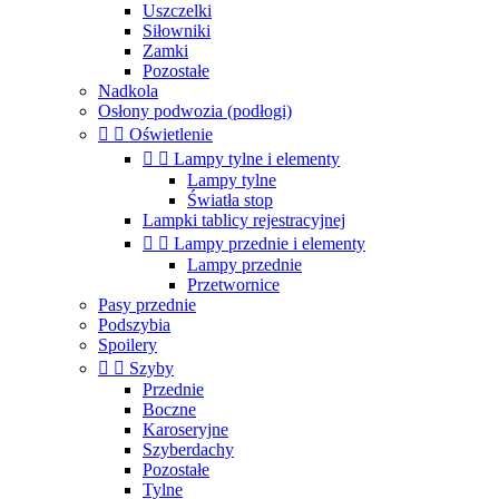
Uszczelki
Siłowniki
Zamki
Pozostałe
Nadkola
Osłony podwozia (podłogi)


Oświetlenie


Lampy tylne i elementy
Lampy tylne
Światła stop
Lampki tablicy rejestracyjnej


Lampy przednie i elementy
Lampy przednie
Przetwornice
Pasy przednie
Podszybia
Spoilery


Szyby
Przednie
Boczne
Karoseryjne
Szyberdachy
Pozostałe
Tylne