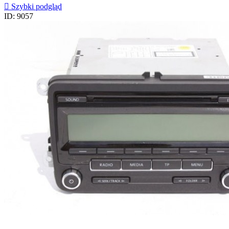

Szybki podgląd
ID: 9057