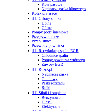
Koła pasowe
Napinacze paska klinowego
Kolektory ssące


Osłony silnika
Dolne
Górne
Pompy podciśnieniowe
Przepływomierze
Przepustnice
Przewody powietrza


Recyrkulacja spalin EGR
Chłodnice spalin
Pompy powietrza wtórnego
Zawory EGR


Rozrząd
Napinacze paska
Obudowy
Paski rozrządu
Rolki


Silniki kompletne
Benzynowe
Diesel
Elektryczne