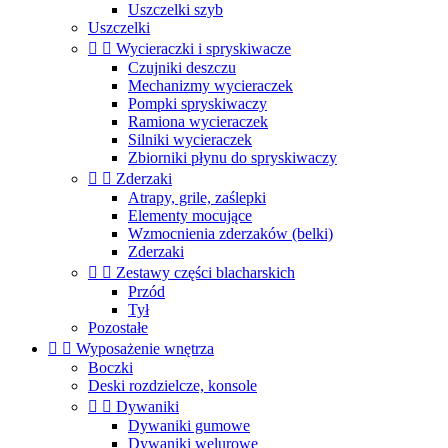
Uszczelki szyb
Uszczelki


Wycieraczki i spryskiwacze
Czujniki deszczu
Mechanizmy wycieraczek
Pompki spryskiwaczy
Ramiona wycieraczek
Silniki wycieraczek
Zbiorniki płynu do spryskiwaczy


Zderzaki
Atrapy, grile, zaślepki
Elementy mocujące
Wzmocnienia zderzaków (belki)
Zderzaki


Zestawy części blacharskich
Przód
Tył
Pozostałe


Wyposażenie wnętrza
Boczki
Deski rozdzielcze, konsole


Dywaniki
Dywaniki gumowe
Dywaniki welurowe