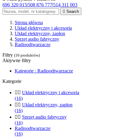
696 320 015
|
508 876 777
|
514 311 003

Search
Strona główna
Układ elektryczny i akcesoria
Układ elektryczny, zapłon
Sprzęt audio fabryczny
Radioodtwarzacze
Filtry
(16 produktów)
Aktywne filtry
Kategorie : Radioodtwarzacze
Kategorie


Układ elektryczny i akcesoria
(16)


Układ elektryczny, zapłon
(16)


Sprzęt audio fabryczny
(16)
Radioodtwarzacze
(16)