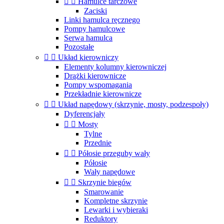


Hamulce tarczowe
Zaciski
Linki hamulca ręcznego
Pompy hamulcowe
Serwa hamulca
Pozostałe


Układ kierowniczy
Elementy kolumny kierowniczej
Drążki kierownicze
Pompy wspomagania
Przekładnie kierownicze


Układ napędowy (skrzynie, mosty, podzespoły)
Dyferencjały


Mosty
Tylne
Przednie


Półosie przeguby wały
Półosie
Wały napędowe


Skrzynie biegów
Smarowanie
Kompletne skrzynie
Lewarki i wybieraki
Reduktory