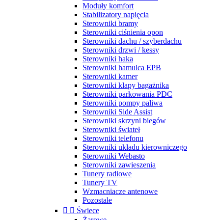
Moduły komfort
Stabilizatory napięcia
Sterowniki bramy
Sterowniki ciśnienia opon
Sterowniki dachu / szyberdachu
Sterowniki drzwi / kessy
Sterowniki haka
Sterowniki hamulca EPB
Sterowniki kamer
Sterowniki klapy bagażnika
Sterowniki parkowania PDC
Sterowniki pompy paliwa
Sterowniki Side Assist
Sterowniki skrzyni biegów
Sterowniki świateł
Sterowniki telefonu
Sterowniki układu kierowniczego
Sterowniki Webasto
Sterowniki zawieszenia
Tunery radiowe
Tunery TV
Wzmacniacze antenowe
Pozostałe


Świece
Żarowe