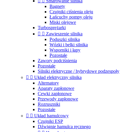


Smarowanie silnika
Bagnety
Czujniki ciśnienia oleju
Łańcuchy pompy oleju
Miski olejowe
Turbosprężarki


Zawieszenie silnika
Poduszki silnika
Wózki i belki silnika
Wsporniki i łapy
Pozostałe
Zawory podciśnienia
Pozostałe
Silniki elektryczne / hybrydowe podzespoły


Układ elektryczny silnika
Alternatory
Aparaty zapłonowe
Cewki zapłonowe
Przewody zapłonowe
Rozruszniki
Pozostałe


Układ hamulcowy
Czujniki ESP
Dźwignie hamulca ręcznego