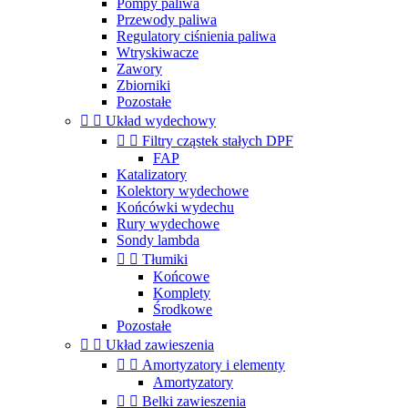
Pompy paliwa
Przewody paliwa
Regulatory ciśnienia paliwa
Wtryskiwacze
Zawory
Zbiorniki
Pozostałe


Układ wydechowy


Filtry cząstek stałych DPF
FAP
Katalizatory
Kolektory wydechowe
Końcówki wydechu
Rury wydechowe
Sondy lambda


Tłumiki
Końcowe
Komplety
Środkowe
Pozostałe


Układ zawieszenia


Amortyzatory i elementy
Amortyzatory


Belki zawieszenia