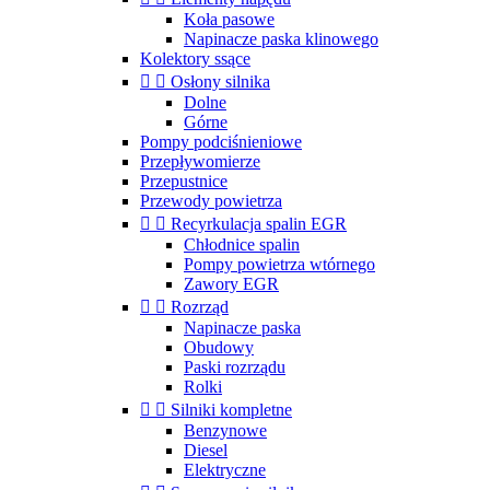
Koła pasowe
Napinacze paska klinowego
Kolektory ssące


Osłony silnika
Dolne
Górne
Pompy podciśnieniowe
Przepływomierze
Przepustnice
Przewody powietrza


Recyrkulacja spalin EGR
Chłodnice spalin
Pompy powietrza wtórnego
Zawory EGR


Rozrząd
Napinacze paska
Obudowy
Paski rozrządu
Rolki


Silniki kompletne
Benzynowe
Diesel
Elektryczne