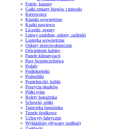
Fotele, kanapy
Gałki zmiany biegów i mieszki
Kierownice
Klamki wewnętrzne
Kratki nawiewu
Liczniki, zegary
Listwy ozdobne, osłony, zaślepki
Lusterka wewnętrzne
Osłony przeciwsłoneczne
Oświetlenie kabiny
Panele klimatyzacji
Pasy bezpieczeństwa
Pedały
Podłokietniki
Podsufitki
Popielniczki, kubki
Poszycia słupków
Półki tylne
Rolety bagażnika
Schowki, półki
Tapicerka bagażnika
Tunele środkowe
Uchwyty fabryczne
Wykładziny (dywany podłogi)
Zagłówki