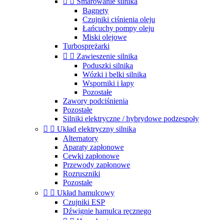


Smarowanie silnika
Bagnety
Czujniki ciśnienia oleju
Łańcuchy pompy oleju
Miski olejowe
Turbosprężarki


Zawieszenie silnika
Poduszki silnika
Wózki i belki silnika
Wsporniki i łapy
Pozostałe
Zawory podciśnienia
Pozostałe
Silniki elektryczne / hybrydowe podzespoły


Układ elektryczny silnika
Alternatory
Aparaty zapłonowe
Cewki zapłonowe
Przewody zapłonowe
Rozruszniki
Pozostałe


Układ hamulcowy
Czujniki ESP
Dźwignie hamulca ręcznego