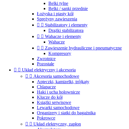
Belki tylne
Belki / sanki przednie
Łożyska i piasty kół
Sprężyny zawieszenia


Stabilizatory i elementy
Drążki stabilizatora


Wahacze i elementy
Wahacze


Zawieszenie hydrauliczne i pneumatyczne
Kompresory
Zwrotnice
Pozostałe


Układ elektryczny i akcesoria


Akcesoria samochodowe
Apteczki, kamizelki, trójkąty
Chlapacze
Haki i ucha holownicze
Klucze do kół
Książki serwisowe
Lewarki samochodowe
Organizery i siatki do bagażnika
Pokrowce


Układ elektryczny, zapłon