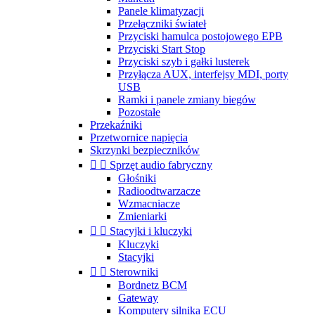
Panele klimatyzacji
Przełączniki świateł
Przyciski hamulca postojowego EPB
Przyciski Start Stop
Przyciski szyb i gałki lusterek
Przyłącza AUX, interfejsy MDI, porty
USB
Ramki i panele zmiany biegów
Pozostałe
Przekaźniki
Przetwornice napięcia
Skrzynki bezpieczników


Sprzęt audio fabryczny
Głośniki
Radioodtwarzacze
Wzmacniacze
Zmieniarki


Stacyjki i kluczyki
Kluczyki
Stacyjki


Sterowniki
Bordnetz BCM
Gateway
Komputery silnika ECU