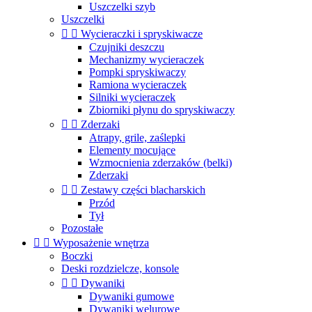
Uszczelki szyb
Uszczelki


Wycieraczki i spryskiwacze
Czujniki deszczu
Mechanizmy wycieraczek
Pompki spryskiwaczy
Ramiona wycieraczek
Silniki wycieraczek
Zbiorniki płynu do spryskiwaczy


Zderzaki
Atrapy, grile, zaślepki
Elementy mocujące
Wzmocnienia zderzaków (belki)
Zderzaki


Zestawy części blacharskich
Przód
Tył
Pozostałe


Wyposażenie wnętrza
Boczki
Deski rozdzielcze, konsole


Dywaniki
Dywaniki gumowe
Dywaniki welurowe