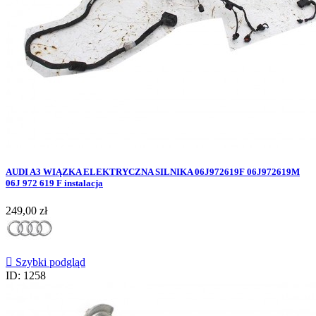
AUDI A3 WIĄZKA ELEKTRYCZNA SILNIKA 06J972619F 06J972619M
06J 972 619 F instalacja
Cena
249,00 zł

Szybki podgląd
ID: 1258