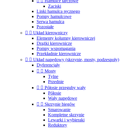


Hamulce tarczowe
Zaciski
Linki hamulca ręcznego
Pompy hamulcowe
Serwa hamulca
Pozostałe


Układ kierowniczy
Elementy kolumny kierowniczej
Drążki kierownicze
Pompy wspomagania
Przekładnie kierownicze


Układ napędowy (skrzynie, mosty, podzespoły)
Dyferencjały


Mosty
Tylne
Przednie


Półosie przeguby wały
Półosie
Wały napędowe


Skrzynie biegów
Smarowanie
Kompletne skrzynie
Lewarki i wybieraki
Reduktory