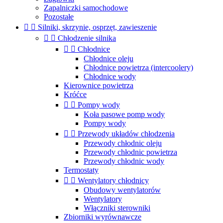
Zapalniczki samochodowe
Pozostałe


Silniki, skrzynie, osprzęt, zawieszenie


Chłodzenie silnika


Chłodnice
Chłodnice oleju
Chłodnice powietrza (intercoolery)
Chłodnice wody
Kierownice powietrza
Króćce


Pompy wody
Koła pasowe pomp wody
Pompy wody


Przewody układów chłodzenia
Przewody chłodnic oleju
Przewody chłodnic powietrza
Przewody chłodnic wody
Termostaty


Wentylatory chłodnicy
Obudowy wentylatorów
Wentylatory
Włączniki sterowniki
Zbiorniki wyrównawcze