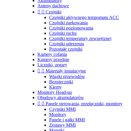
Akumulatory
Anteny dachowe


Czujniki
Czujniki aktywnego tempomatu ACC
Czujniki parkowania
Czujniki poziomowania
Czujniki ruchu
Czujniki temperatury zewnętrznej
Czujniki uderzenia
Pozostałe czujniki
Kamery cofania
Kamery przednie
Liczniki, zegary


Materiały instalacyjne
Wiązki przewodów
Bezpieczniki
Klemy
Monitory Head-up
Obudowy akumulatorów


Panele sterowania, przełączniki, monitory
Czytniki MMI
Monitory
Panele i gałki MMI
Zestawy MMI
Manetki