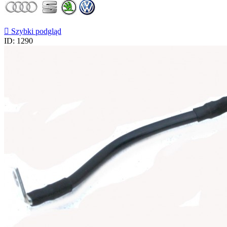

Szybki podgląd
ID: 1290