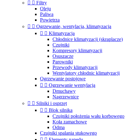


Filtry
Oleju
Paliwa
Powietrza


Ogrzewanie, wentylacja, klimatyzacja


Klimatyzacja
Chłodnice klimatyzacji (skraplacze)
Czujniki
Kompresory klimatyzacji
Osuszacze
Parowniki
Przewody klimatyzacji
Wentylatory chłodnic klimatyzacji
Ogrzewanie postojowe


Ogrzewanie wentylacja
Dmuchawy
Nagrzewnice


Silniki i osprzęt


Blok silnika
Czujniki położenia wału korbowego
Koła zamachowe
Odma
Czujniki spalania stukowego


Elementy napędu