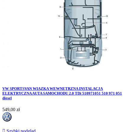
VW SPORTSVAN WIĄZKA WEWNĘTRZNA INSTALACJA
ELEKTRYCZNA AUTA SAMOCHODU 2.0 TDi 510971051 510 971 051
diesel
Cena
549,00 zł

Szybki podgląd