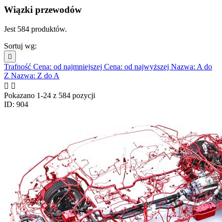
Wiązki przewodów
Jest 584 produktów.
Sortuj wg:

Trafność
Cena: od najmniejszej
Cena: od najwyższej
Nazwa: A do
Z
Nazwa: Z do A


Pokazano 1-24 z 584 pozycji
ID: 904