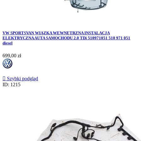
VW SPORTSVAN WIĄZKA WEWNĘTRZNA INSTALACJA
ELEKTRYCZNA AUTA SAMOCHODU 2.0 TDi 510971051 510 971 051
diesel
Cena
699,00 zł

Szybki podgląd
ID: 1215