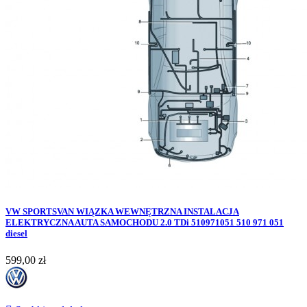
VW SPORTSVAN WIĄZKA WEWNĘTRZNA INSTALACJA
ELEKTRYCZNA AUTA SAMOCHODU 2.0 TDi 510971051 510 971 051
diesel
Cena
599,00 zł