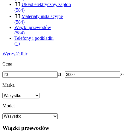


Układ elektryczny, zapłon
(584)


Materiały instalacyjne
(584)
Wiązki przewodów
(584)
Telefony i podkładki
(1)
Wyczyść filtr
Cena
zł
-
zł
Marka
Model
Wiązki przewodów