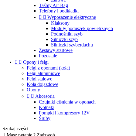
Taśmy Air Bag
Telefony i podkładki


Wyposażenie elektryczne
Klaksony
Moduły poduszek powietrznych
Podnośniki szyb
Silniczki szyb
Silniczki szyberdachu
Zestawy startowe
Pozostałe


Opony i felgi
Felgi z oponami (koła)
Felgi aluminiowe
Felgi stalowe
Koła dojazdowe
Opony


Akcesoria
Czujniki ciśnienia w oponach
Kołpaki
Pompki i kompresory 12V
Śruby
Szukaj części

Masz pytanie ? Zadzwoń