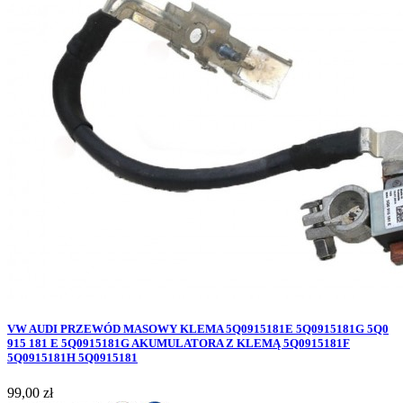
VW AUDI PRZEWÓD MASOWY KLEMA 5Q0915181E 5Q0915181G 5Q0
915 181 E 5Q0915181G AKUMULATORA Z KLEMĄ 5Q0915181F
5Q0915181H 5Q0915181
Cena
99,00 zł