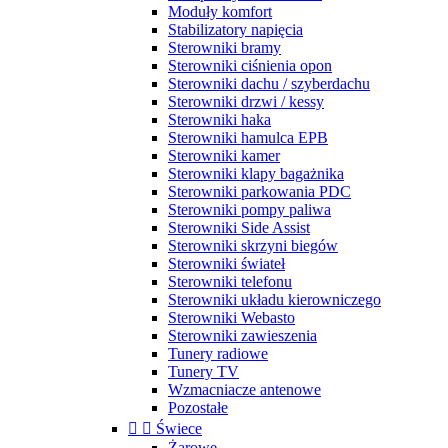
Moduły komfort
Stabilizatory napięcia
Sterowniki bramy
Sterowniki ciśnienia opon
Sterowniki dachu / szyberdachu
Sterowniki drzwi / kessy
Sterowniki haka
Sterowniki hamulca EPB
Sterowniki kamer
Sterowniki klapy bagażnika
Sterowniki parkowania PDC
Sterowniki pompy paliwa
Sterowniki Side Assist
Sterowniki skrzyni biegów
Sterowniki świateł
Sterowniki telefonu
Sterowniki układu kierowniczego
Sterowniki Webasto
Sterowniki zawieszenia
Tunery radiowe
Tunery TV
Wzmacniacze antenowe
Pozostałe


Świece
Żarowe