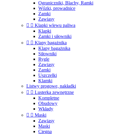
Ograniczniki, Blachy, Ramki
Wózki, prowadnice
Zamki
Zawiasy


Klapki wlewu paliwa
Klapki
Zamki i siłowniki


Klapy bagażnika
Klapy bagażnika
Siłowniki
Rygle
Zawiasy
Zamki
Uszczelki
Klamki
Listwy progowe, nakładki


Lusterka zewnętrzne
Kompletne
Obudowy
Wkłady


Maski
Zawiasy
Maski
Cięgna