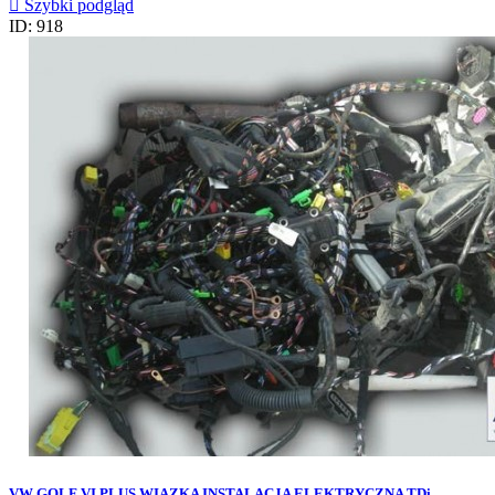

Szybki podgląd
ID: 918
VW GOLF VI PLUS WIAZKA INSTALACJA ELEKTRYCZNA TDi