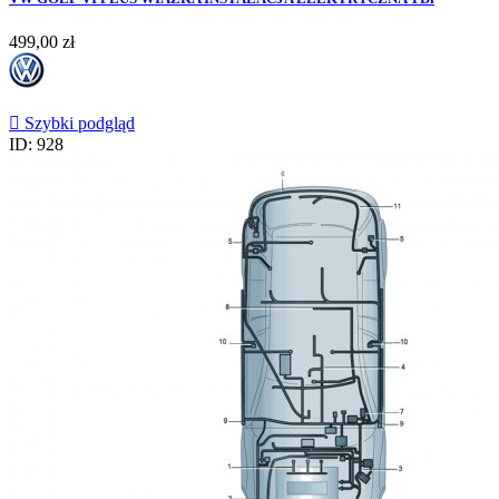
Cena
499,00 zł

Szybki podgląd
ID: 928