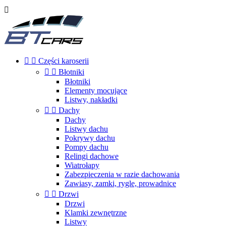



Części karoserii


Błotniki
Błotniki
Elementy mocujące
Listwy, nakładki


Dachy
Dachy
Listwy dachu
Pokrywy dachu
Pompy dachu
Relingi dachowe
Wiatrołapy
Zabezpieczenia w razie dachowania
Zawiasy, zamki, rygle, prowadnice


Drzwi
Drzwi
Klamki zewnętrzne
Listwy