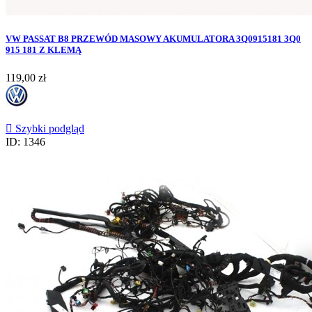
VW PASSAT B8 PRZEWÓD MASOWY AKUMULATORA 3Q0915181 3Q0
915 181 Z KLEMĄ
Cena
119,00 zł

Szybki podgląd
ID: 1346