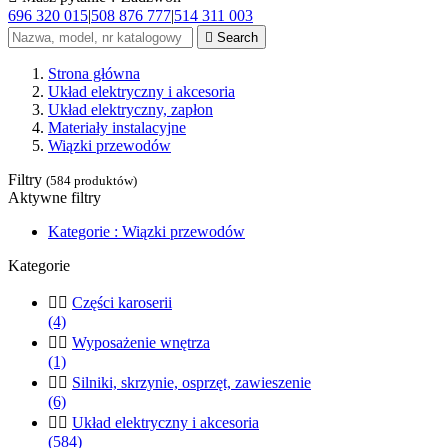
696 320 015
|
508 876 777
|
514 311 003

Search
Strona główna
Układ elektryczny i akcesoria
Układ elektryczny, zapłon
Materiały instalacyjne
Wiązki przewodów
Filtry
(584 produktów)
Aktywne filtry
Kategorie : Wiązki przewodów
Kategorie


Części karoserii
(4)


Wyposażenie wnętrza
(1)


Silniki, skrzynie, osprzęt, zawieszenie
(6)


Układ elektryczny i akcesoria
(584)