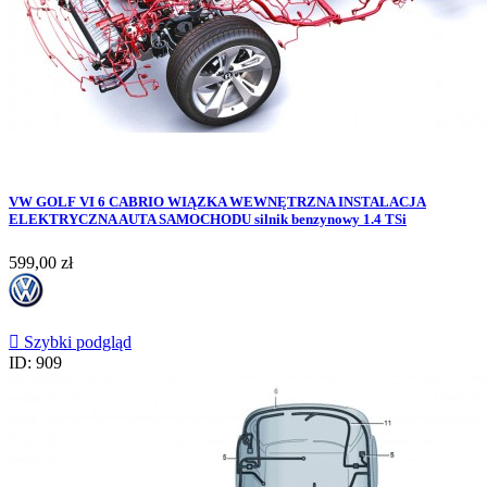
VW GOLF VI 6 CABRIO WIĄZKA WEWNĘTRZNA INSTALACJA
ELEKTRYCZNA AUTA SAMOCHODU silnik benzynowy 1.4 TSi
Cena
599,00 zł

Szybki podgląd
ID: 909