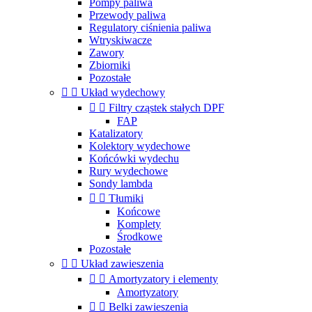
Pompy paliwa
Przewody paliwa
Regulatory ciśnienia paliwa
Wtryskiwacze
Zawory
Zbiorniki
Pozostałe


Układ wydechowy


Filtry cząstek stałych DPF
FAP
Katalizatory
Kolektory wydechowe
Końcówki wydechu
Rury wydechowe
Sondy lambda


Tłumiki
Końcowe
Komplety
Środkowe
Pozostałe


Układ zawieszenia


Amortyzatory i elementy
Amortyzatory


Belki zawieszenia