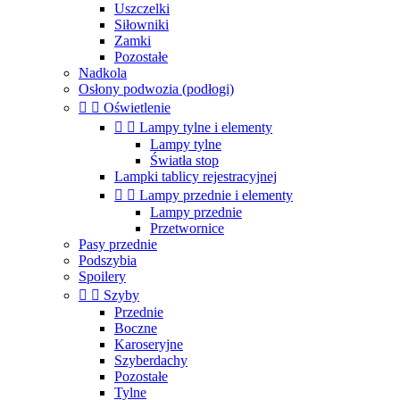
Uszczelki
Siłowniki
Zamki
Pozostałe
Nadkola
Osłony podwozia (podłogi)


Oświetlenie


Lampy tylne i elementy
Lampy tylne
Światła stop
Lampki tablicy rejestracyjnej


Lampy przednie i elementy
Lampy przednie
Przetwornice
Pasy przednie
Podszybia
Spoilery


Szyby
Przednie
Boczne
Karoseryjne
Szyberdachy
Pozostałe
Tylne