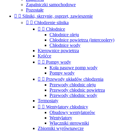
Zapalniczki samochodowe
Pozostałe


Silniki, skrzynie, osprzęt, zawieszenie


Chłodzenie silnika


Chłodnice
Chłodnice oleju
Chłodnice powietrza (intercoolery)
Chłodnice wody
Kierownice powietrza
Króćce


Pompy wody
Koła pasowe pomp wody
Pompy wody


Przewody układów chłodzenia
Przewody chłodnic oleju
Przewody chłodnic powietrza
Przewody chłodnic wody
Termostaty


Wentylatory chłodnicy
Obudowy wentylatorów
Wentylatory
Włączniki sterowniki
Zbiorniki wyrównawcze