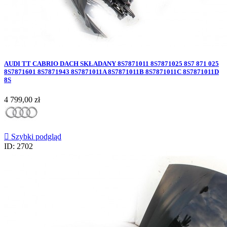
AUDI TT CABRIO DACH SKŁADANY 8S7871011 8S7871025 8S7 871 025
8S7871601 8S7871943 8S7871011A 8S7871011B 8S7871011C 8S7871011D
8S
Cena
4 799,00 zł

Szybki podgląd
ID: 2702