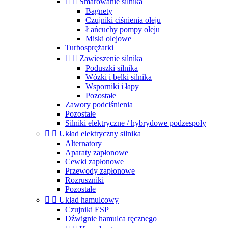


Smarowanie silnika
Bagnety
Czujniki ciśnienia oleju
Łańcuchy pompy oleju
Miski olejowe
Turbosprężarki


Zawieszenie silnika
Poduszki silnika
Wózki i belki silnika
Wsporniki i łapy
Pozostałe
Zawory podciśnienia
Pozostałe
Silniki elektryczne / hybrydowe podzespoły


Układ elektryczny silnika
Alternatory
Aparaty zapłonowe
Cewki zapłonowe
Przewody zapłonowe
Rozruszniki
Pozostałe


Układ hamulcowy
Czujniki ESP
Dźwignie hamulca ręcznego