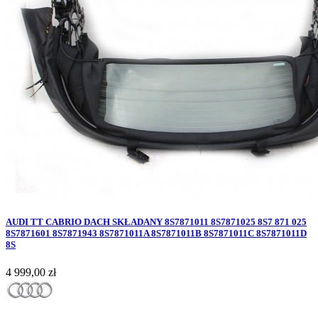
AUDI TT CABRIO DACH SKŁADANY 8S7871011 8S7871025 8S7 871 025
8S7871601 8S7871943 8S7871011A 8S7871011B 8S7871011C 8S7871011D
8S
Cena
4 999,00 zł