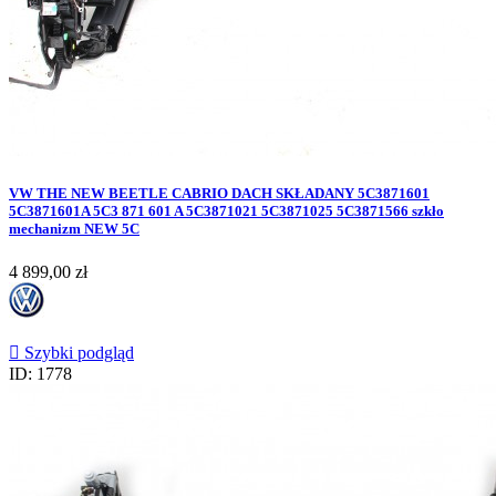
VW THE NEW BEETLE CABRIO DACH SKŁADANY 5C3871601
5C3871601A 5C3 871 601 A 5C3871021 5C3871025 5C3871566 szkło
mechanizm NEW 5C
Cena
4 899,00 zł

Szybki podgląd
ID: 1778