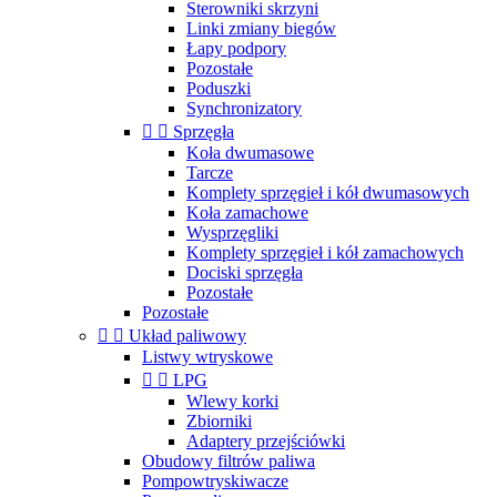
Sterowniki skrzyni
Linki zmiany biegów
Łapy podpory
Pozostałe
Poduszki
Synchronizatory


Sprzęgła
Koła dwumasowe
Tarcze
Komplety sprzęgieł i kół dwumasowych
Koła zamachowe
Wysprzęgliki
Komplety sprzęgieł i kół zamachowych
Dociski sprzęgła
Pozostałe
Pozostałe


Układ paliwowy
Listwy wtryskowe


LPG
Wlewy korki
Zbiorniki
Adaptery przejściówki
Obudowy filtrów paliwa
Pompowtryskiwacze