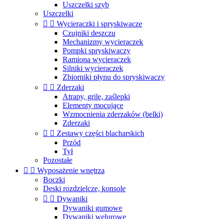
Uszczelki szyb
Uszczelki


Wycieraczki i spryskiwacze
Czujniki deszczu
Mechanizmy wycieraczek
Pompki spryskiwaczy
Ramiona wycieraczek
Silniki wycieraczek
Zbiorniki płynu do spryskiwaczy


Zderzaki
Atrapy, grile, zaślepki
Elementy mocujące
Wzmocnienia zderzaków (belki)
Zderzaki


Zestawy części blacharskich
Przód
Tył
Pozostałe


Wyposażenie wnętrza
Boczki
Deski rozdzielcze, konsole


Dywaniki
Dywaniki gumowe
Dywaniki welurowe