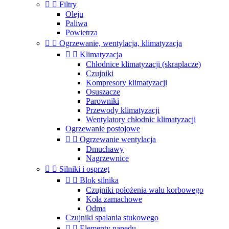


Filtry
Oleju
Paliwa
Powietrza


Ogrzewanie, wentylacja, klimatyzacja


Klimatyzacja
Chłodnice klimatyzacji (skraplacze)
Czujniki
Kompresory klimatyzacji
Osuszacze
Parowniki
Przewody klimatyzacji
Wentylatory chłodnic klimatyzacji
Ogrzewanie postojowe


Ogrzewanie wentylacja
Dmuchawy
Nagrzewnice


Silniki i osprzęt


Blok silnika
Czujniki położenia wału korbowego
Koła zamachowe
Odma
Czujniki spalania stukowego


Elementy napędu