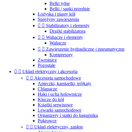
Belki tylne
Belki / sanki przednie
Łożyska i piasty kół
Sprężyny zawieszenia


Stabilizatory i elementy
Drążki stabilizatora


Wahacze i elementy
Wahacze


Zawieszenie hydrauliczne i pneumatyczne
Kompresory
Zwrotnice
Pozostałe


Układ elektryczny i akcesoria


Akcesoria samochodowe
Apteczki, kamizelki, trójkąty
Chlapacze
Haki i ucha holownicze
Klucze do kół
Książki serwisowe
Lewarki samochodowe
Organizery i siatki do bagażnika
Pokrowce


Układ elektryczny, zapłon