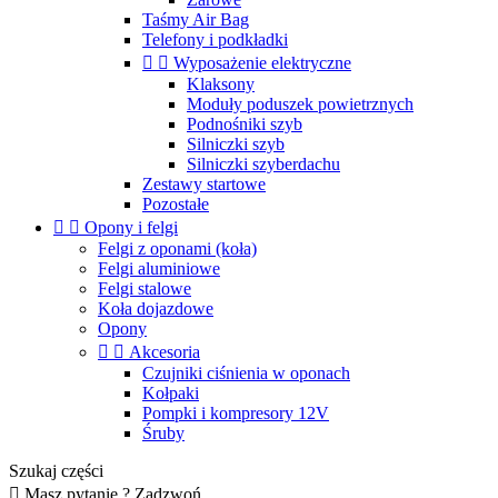
Taśmy Air Bag
Telefony i podkładki


Wyposażenie elektryczne
Klaksony
Moduły poduszek powietrznych
Podnośniki szyb
Silniczki szyb
Silniczki szyberdachu
Zestawy startowe
Pozostałe


Opony i felgi
Felgi z oponami (koła)
Felgi aluminiowe
Felgi stalowe
Koła dojazdowe
Opony


Akcesoria
Czujniki ciśnienia w oponach
Kołpaki
Pompki i kompresory 12V
Śruby
Szukaj części

Masz pytanie ? Zadzwoń