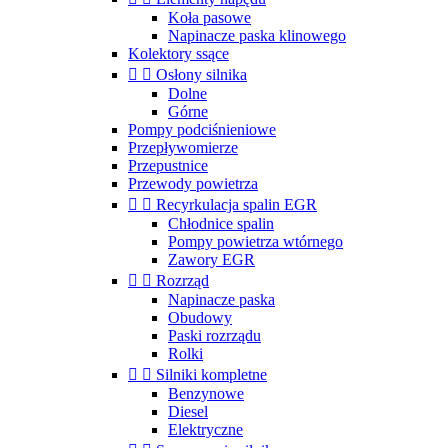
Koła pasowe
Napinacze paska klinowego
Kolektory ssące


Osłony silnika
Dolne
Górne
Pompy podciśnieniowe
Przepływomierze
Przepustnice
Przewody powietrza


Recyrkulacja spalin EGR
Chłodnice spalin
Pompy powietrza wtórnego
Zawory EGR


Rozrząd
Napinacze paska
Obudowy
Paski rozrządu
Rolki


Silniki kompletne
Benzynowe
Diesel
Elektryczne