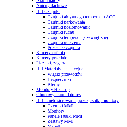
Akumulatory
Anteny dachowe


Czujniki
Czujniki aktywnego tempomatu ACC
Czujniki parkowania
Czujniki poziomowania
Czujniki ruchu
Czujniki temperatury zewnętrznej
Czujniki uderzenia
Pozostałe czujniki
Kamery cofania
Kamery przednie
Liczniki, zegary


Materiały instalacyjne
Wiązki przewodów
Bezpieczniki
Klemy
Monitory Head-up
Obudowy akumulatorów


Panele sterowania, przełączniki, monitory
Czytniki MMI
Monitory
Panele i gałki MMI
Zestawy MMI
Manetki