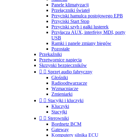
Panele klimatyzacji
Przełączniki świateł
Przyciski hamulca postojowego EPB
Przyciski Start Stop
Przyciski szyb i gałki lusterek
Przyłącza AUX, interfejsy MDI, porty
USB
Ramki i panele zmiany biegów
Pozostałe
Przekaźniki
Przetwornice napięcia
Skrzynki bezpieczników


Sprzęt audio fabryczny
Głośniki
Radioodtwarzacze
Wzmacniacze
Zmieniarki


Stacyjki i kluczyki
Kluczyki
Stacyjki


Sterowniki
Bordnetz BCM
Gateway
Komputery silnika ECU