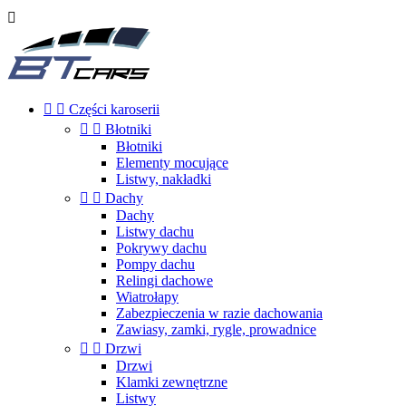



Części karoserii


Błotniki
Błotniki
Elementy mocujące
Listwy, nakładki


Dachy
Dachy
Listwy dachu
Pokrywy dachu
Pompy dachu
Relingi dachowe
Wiatrołapy
Zabezpieczenia w razie dachowania
Zawiasy, zamki, rygle, prowadnice


Drzwi
Drzwi
Klamki zewnętrzne
Listwy