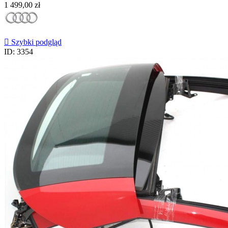
Cena
1 499,00 zł

Szybki podgląd
ID: 3354