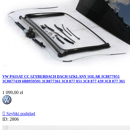
VW PASSAT CC SZYBERDACH DACH SZKLANY SOLAR 3C8877051
3C8877439 6R0959591 3C8877361 3C8 877 051 3C8 877 439 3C8 877 361
Cena
1 099,00 zł

Szybki podgląd
ID: 2806