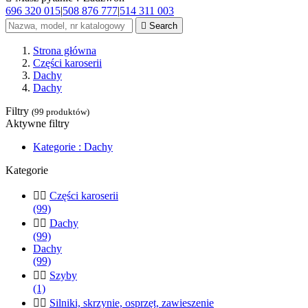
696 320 015
|
508 876 777
|
514 311 003

Search
Strona główna
Części karoserii
Dachy
Dachy
Filtry
(99 produktów)
Aktywne filtry
Kategorie : Dachy
Kategorie


Części karoserii
(99)


Dachy
(99)
Dachy
(99)


Szyby
(1)


Silniki, skrzynie, osprzęt, zawieszenie