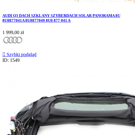
AUDI Q3 DACH SZKLANY SZYBERDACH SOLAR PANORAMA 8U
8U0877041A 8U0877049 8U0 877 041 A
Cena
1 999,00 zł

Szybki podgląd
ID: 1549