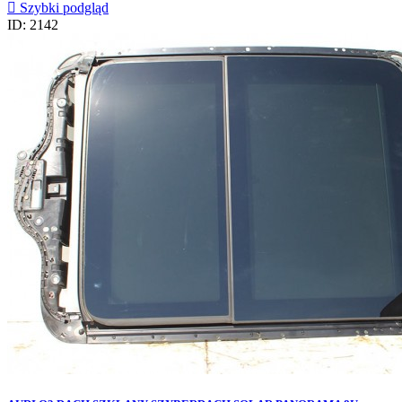

Szybki podgląd
ID: 2142