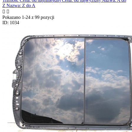
Trafność
Cena: od najmniejszej
Cena: od najwyższej
Nazwa: A do
Z
Nazwa: Z do A


Pokazano 1-24 z 99 pozycji
ID: 1034