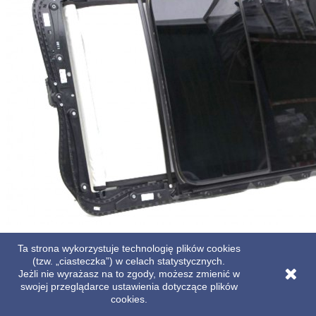
Ta strona wykorzystuje technologię plików cookies
AUDI A4 ALLROAD KOMBI DACH SZKLANY 8W szyberdach AVANT
solardach solar 8W9877307 8W9877041 8W9877049 3G5877795 b9
(tzw. „ciasteczka”) w celach statystycznych.
panorama
Jeżli nie wyrażasz na to zgody, możesz zmienić w
swojej przeglądarce ustawienia dotyczące plików
Cena
1 999,00 zł
cookies.