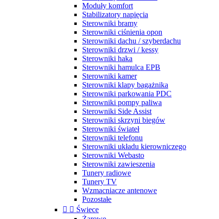
Moduły komfort
Stabilizatory napięcia
Sterowniki bramy
Sterowniki ciśnienia opon
Sterowniki dachu / szyberdachu
Sterowniki drzwi / kessy
Sterowniki haka
Sterowniki hamulca EPB
Sterowniki kamer
Sterowniki klapy bagażnika
Sterowniki parkowania PDC
Sterowniki pompy paliwa
Sterowniki Side Assist
Sterowniki skrzyni biegów
Sterowniki świateł
Sterowniki telefonu
Sterowniki układu kierowniczego
Sterowniki Webasto
Sterowniki zawieszenia
Tunery radiowe
Tunery TV
Wzmacniacze antenowe
Pozostałe


Świece
Żarowe