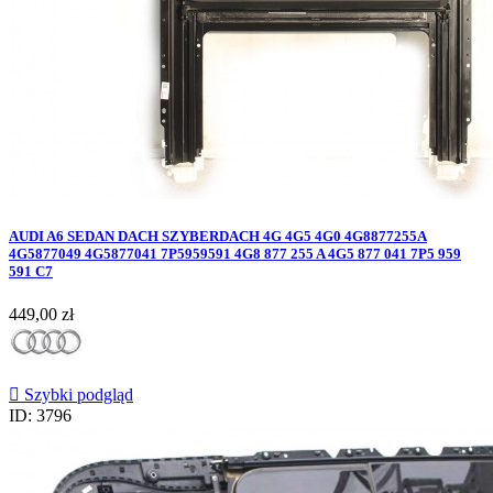
AUDI A6 SEDAN DACH SZYBERDACH 4G 4G5 4G0 4G8877255A
4G5877049 4G5877041 7P5959591 4G8 877 255 A 4G5 877 041 7P5 959
591 C7
Cena
449,00 zł

Szybki podgląd
ID: 3796