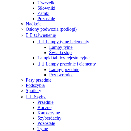
Uszczelki
Siłowniki
Zamki
Pozostałe
Nadkola
Osłony podwozia (podłogi)


Oświetlenie


Lampy tylne i elementy
Lampy tylne
Światła stop
Lampki tablicy rejestracyjnej


Lampy przednie i elementy
Lampy przednie
Przetwornice
Pasy przednie
Podszybia
Spoilery


Szyby
Przednie
Boczne
Karoseryjne
Szyberdachy
Pozostałe
Tylne