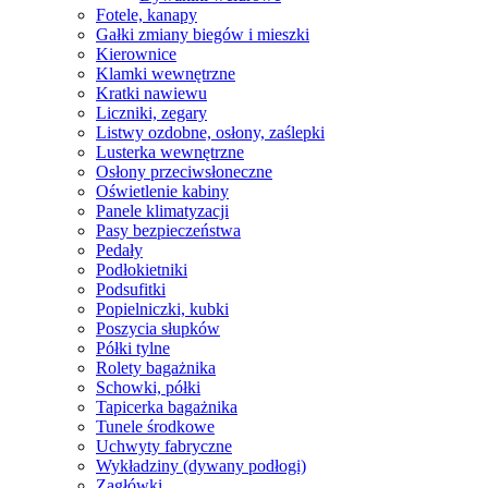
Fotele, kanapy
Gałki zmiany biegów i mieszki
Kierownice
Klamki wewnętrzne
Kratki nawiewu
Liczniki, zegary
Listwy ozdobne, osłony, zaślepki
Lusterka wewnętrzne
Osłony przeciwsłoneczne
Oświetlenie kabiny
Panele klimatyzacji
Pasy bezpieczeństwa
Pedały
Podłokietniki
Podsufitki
Popielniczki, kubki
Poszycia słupków
Półki tylne
Rolety bagażnika
Schowki, półki
Tapicerka bagażnika
Tunele środkowe
Uchwyty fabryczne
Wykładziny (dywany podłogi)
Zagłówki