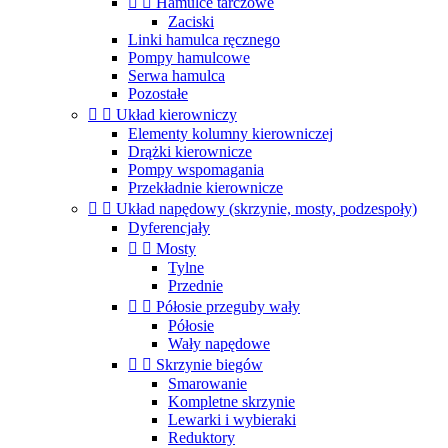


Hamulce tarczowe
Zaciski
Linki hamulca ręcznego
Pompy hamulcowe
Serwa hamulca
Pozostałe


Układ kierowniczy
Elementy kolumny kierowniczej
Drążki kierownicze
Pompy wspomagania
Przekładnie kierownicze


Układ napędowy (skrzynie, mosty, podzespoły)
Dyferencjały


Mosty
Tylne
Przednie


Półosie przeguby wały
Półosie
Wały napędowe


Skrzynie biegów
Smarowanie
Kompletne skrzynie
Lewarki i wybieraki
Reduktory