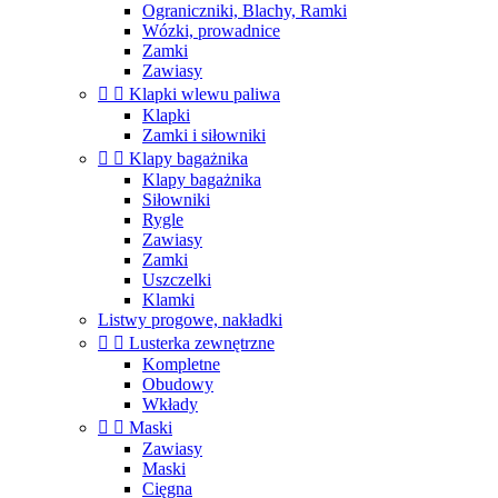
Ograniczniki, Blachy, Ramki
Wózki, prowadnice
Zamki
Zawiasy


Klapki wlewu paliwa
Klapki
Zamki i siłowniki


Klapy bagażnika
Klapy bagażnika
Siłowniki
Rygle
Zawiasy
Zamki
Uszczelki
Klamki
Listwy progowe, nakładki


Lusterka zewnętrzne
Kompletne
Obudowy
Wkłady


Maski
Zawiasy
Maski
Cięgna