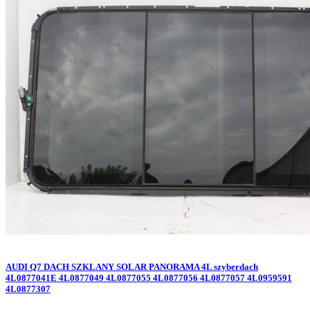
AUDI Q7 DACH SZKLANY SOLAR PANORAMA 4L szyberdach
4L0877041E 4L0877049 4L0877055 4L0877056 4L0877057 4L0959591
4L0877307