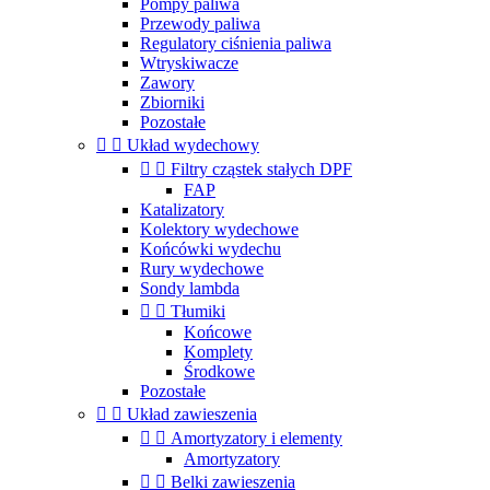
Pompy paliwa
Przewody paliwa
Regulatory ciśnienia paliwa
Wtryskiwacze
Zawory
Zbiorniki
Pozostałe


Układ wydechowy


Filtry cząstek stałych DPF
FAP
Katalizatory
Kolektory wydechowe
Końcówki wydechu
Rury wydechowe
Sondy lambda


Tłumiki
Końcowe
Komplety
Środkowe
Pozostałe


Układ zawieszenia


Amortyzatory i elementy
Amortyzatory


Belki zawieszenia