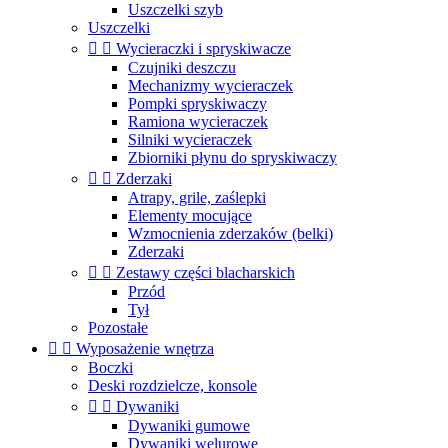
Uszczelki szyb
Uszczelki


Wycieraczki i spryskiwacze
Czujniki deszczu
Mechanizmy wycieraczek
Pompki spryskiwaczy
Ramiona wycieraczek
Silniki wycieraczek
Zbiorniki płynu do spryskiwaczy


Zderzaki
Atrapy, grile, zaślepki
Elementy mocujące
Wzmocnienia zderzaków (belki)
Zderzaki


Zestawy części blacharskich
Przód
Tył
Pozostałe


Wyposażenie wnętrza
Boczki
Deski rozdzielcze, konsole


Dywaniki
Dywaniki gumowe
Dywaniki welurowe