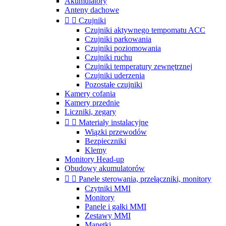
Akumulatory
Anteny dachowe


Czujniki
Czujniki aktywnego tempomatu ACC
Czujniki parkowania
Czujniki poziomowania
Czujniki ruchu
Czujniki temperatury zewnętrznej
Czujniki uderzenia
Pozostałe czujniki
Kamery cofania
Kamery przednie
Liczniki, zegary


Materiały instalacyjne
Wiązki przewodów
Bezpieczniki
Klemy
Monitory Head-up
Obudowy akumulatorów


Panele sterowania, przełączniki, monitory
Czytniki MMI
Monitory
Panele i gałki MMI
Zestawy MMI
Manetki