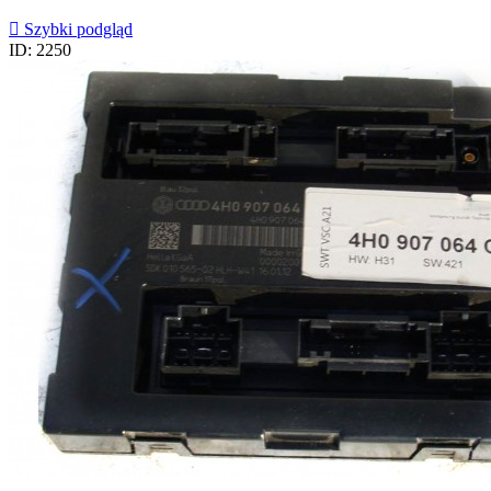

Szybki podgląd
ID: 2250