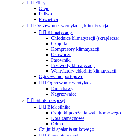


Filtry
Oleju
Paliwa
Powietrza


Ogrzewanie, wentylacja, klimatyzacja


Klimatyzacja
Chłodnice klimatyzacji (skraplacze)
Czujniki
Kompresory klimatyzacji
Osuszacze
Parowniki
Przewody klimatyzacji
Wentylatory chłodnic klimatyzacji
Ogrzewanie postojowe


Ogrzewanie wentylacja
Dmuchawy
Nagrzewnice


Silniki i osprzęt


Blok silnika
Czujniki położenia wału korbowego
Koła zamachowe
Odma
Czujniki spalania stukowego


Elementy napędu