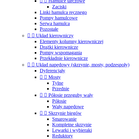


Hamulce tarczowe
Zaciski
Linki hamulca ręcznego
Pompy hamulcowe
Serwa hamulca
Pozostałe


Układ kierowniczy
Elementy kolumny kierowniczej
Drążki kierownicze
Pompy wspomagania
Przekładnie kierownicze


Układ napędowy (skrzynie, mosty, podzespoły)
Dyferencjały


Mosty
Tylne
Przednie


Półosie przeguby wały
Półosie
Wały napędowe


Skrzynie biegów
Smarowanie
Kompletne skrzynie
Lewarki i wybieraki
Reduktory