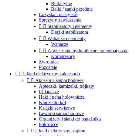
Belki tylne
Belki / sanki przednie
Łożyska i piasty kół
Sprężyny zawieszenia


Stabilizatory i elementy
Drążki stabilizatora


Wahacze i elementy
Wahacze


Zawieszenie hydrauliczne i pneumatyczne
Kompresory
Zwrotnice
Pozostałe


Układ elektryczny i akcesoria


Akcesoria samochodowe
Apteczki, kamizelki, trójkąty
Chlapacze
Haki i ucha holownicze
Klucze do kół
Książki serwisowe
Lewarki samochodowe
Organizery i siatki do bagażnika
Pokrowce


Układ elektryczny, zapłon