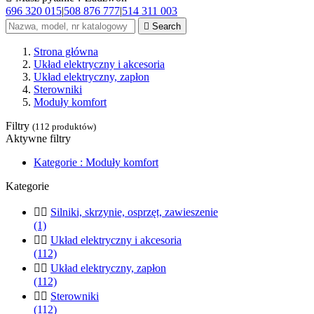
696 320 015
|
508 876 777
|
514 311 003

Search
Strona główna
Układ elektryczny i akcesoria
Układ elektryczny, zapłon
Sterowniki
Moduły komfort
Filtry
(112 produktów)
Aktywne filtry
Kategorie : Moduły komfort
Kategorie


Silniki, skrzynie, osprzęt, zawieszenie
(1)


Układ elektryczny i akcesoria
(112)


Układ elektryczny, zapłon
(112)


Sterowniki
(112)