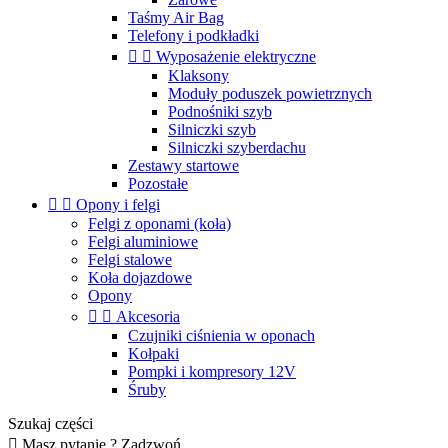
Taśmy Air Bag
Telefony i podkładki


Wyposażenie elektryczne
Klaksony
Moduły poduszek powietrznych
Podnośniki szyb
Silniczki szyb
Silniczki szyberdachu
Zestawy startowe
Pozostałe


Opony i felgi
Felgi z oponami (koła)
Felgi aluminiowe
Felgi stalowe
Koła dojazdowe
Opony


Akcesoria
Czujniki ciśnienia w oponach
Kołpaki
Pompki i kompresory 12V
Śruby
Szukaj części

Masz pytanie ? Zadzwoń