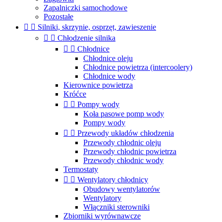
Zapalniczki samochodowe
Pozostałe


Silniki, skrzynie, osprzęt, zawieszenie


Chłodzenie silnika


Chłodnice
Chłodnice oleju
Chłodnice powietrza (intercoolery)
Chłodnice wody
Kierownice powietrza
Króćce


Pompy wody
Koła pasowe pomp wody
Pompy wody


Przewody układów chłodzenia
Przewody chłodnic oleju
Przewody chłodnic powietrza
Przewody chłodnic wody
Termostaty


Wentylatory chłodnicy
Obudowy wentylatorów
Wentylatory
Włączniki sterowniki
Zbiorniki wyrównawcze