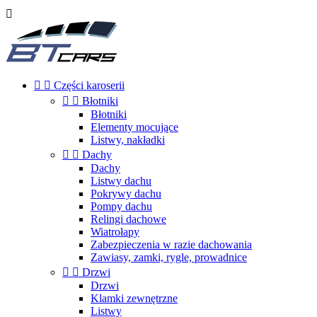



Części karoserii


Błotniki
Błotniki
Elementy mocujące
Listwy, nakładki


Dachy
Dachy
Listwy dachu
Pokrywy dachu
Pompy dachu
Relingi dachowe
Wiatrołapy
Zabezpieczenia w razie dachowania
Zawiasy, zamki, rygle, prowadnice


Drzwi
Drzwi
Klamki zewnętrzne
Listwy