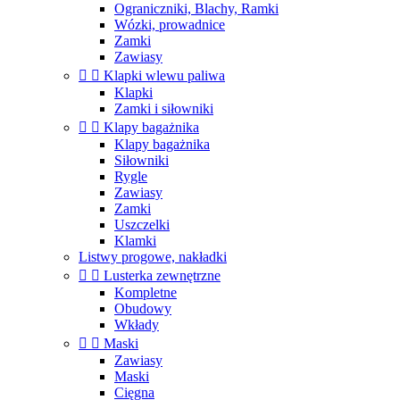
Ograniczniki, Blachy, Ramki
Wózki, prowadnice
Zamki
Zawiasy


Klapki wlewu paliwa
Klapki
Zamki i siłowniki


Klapy bagażnika
Klapy bagażnika
Siłowniki
Rygle
Zawiasy
Zamki
Uszczelki
Klamki
Listwy progowe, nakładki


Lusterka zewnętrzne
Kompletne
Obudowy
Wkłady


Maski
Zawiasy
Maski
Cięgna