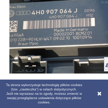
VW TOUAREG AUDI A6 STEROWNIK MODUŁ KOMFORT 4H0907064J
Ta strona wykorzystuje technologię plików cookies
4H0907064AM 4H0907064BM 4H0907064CM 4H0907064DM
(tzw. „ciasteczka”) w celach statystycznych.
4H0907064EM 4H0907064FM
Jeżli nie wyrażasz na to zgody, możesz zmienić w
swojej przeglądarce ustawienia dotyczące plików
Cena
479,00 zł
cookies.