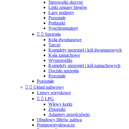
Sterowniki skrzyni
Linki zmiany biegów
Łapy podpory
Pozostałe
Poduszki
Synchronizatory


Sprzęgła
Koła dwumasowe
Tarcze
Komplety sprzęgieł i kół dwumasowych
Koła zamachowe
Wysprzęgliki
Komplety sprzęgieł i kół zamachowych
Dociski sprzęgła
Pozostałe
Pozostałe


Układ paliwowy
Listwy wtryskowe


LPG
Wlewy korki
Zbiorniki
Adaptery przejściówki
Obudowy filtrów paliwa
Pompowtryskiwacze