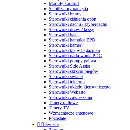
Moduły komfort
Stabilizatory napięcia
Sterowniki bramy
Sterowniki ciśnienia opon
Sterowniki dachu / szyberdachu
Sterowniki drzwi / kessy
Sterowniki haka
Sterowniki hamulca EPB
Sterowniki kamer
Sterowniki klapy bagażnika
Sterowniki parkowania PDC
Sterowniki pompy paliwa
Sterowniki Side Assist
Sterowniki skrzyni biegów
Sterowniki świateł
Sterowniki telefonu
Sterowniki układu kierowniczego
Sterowniki Webasto
Sterowniki zawieszenia
Tunery radiowe
Tunery TV
Wzmacniacze antenowe
Pozostałe


Świece
Żarowe