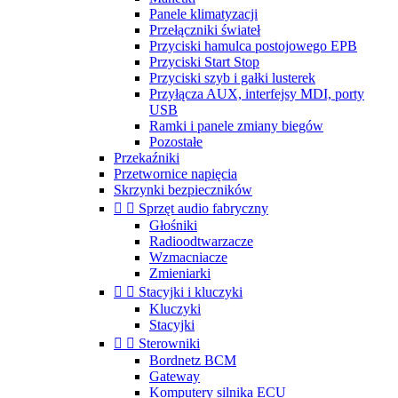
Panele klimatyzacji
Przełączniki świateł
Przyciski hamulca postojowego EPB
Przyciski Start Stop
Przyciski szyb i gałki lusterek
Przyłącza AUX, interfejsy MDI, porty
USB
Ramki i panele zmiany biegów
Pozostałe
Przekaźniki
Przetwornice napięcia
Skrzynki bezpieczników


Sprzęt audio fabryczny
Głośniki
Radioodtwarzacze
Wzmacniacze
Zmieniarki


Stacyjki i kluczyki
Kluczyki
Stacyjki


Sterowniki
Bordnetz BCM
Gateway
Komputery silnika ECU