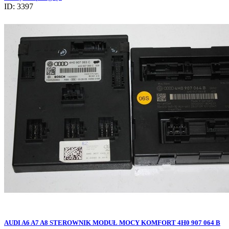
ID: 3397
AUDI A6 A7 A8 STEROWNIK MODUŁ MOCY KOMFORT 4H0 907 064 B