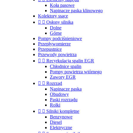
Koła pasowe
Napinacze paska klinowego
Kolektory ssące


Osłony silnika
Dolne
Górne
Pompy podciśnieniowe
Przepływomierze
Przepustnice
Przewody powietrza


Recyrkulacja spalin EGR
Chłodnice spalin
Pompy powietrza wtórnego
Zawory EGR


Rozrząd
Napinacze paska
Obudowy
Paski rozrządu
Rolki


Silniki kompletne
Benzynowe
Diesel
Elektryczne