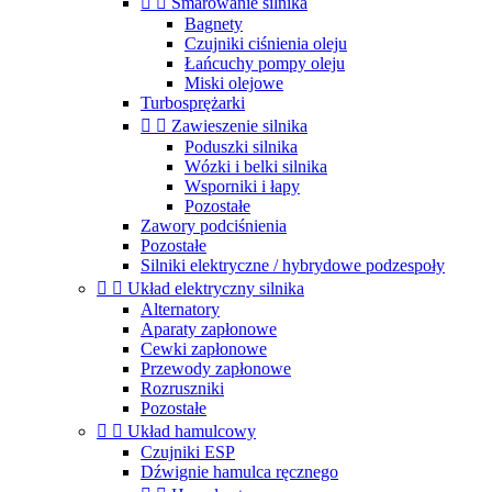


Smarowanie silnika
Bagnety
Czujniki ciśnienia oleju
Łańcuchy pompy oleju
Miski olejowe
Turbosprężarki


Zawieszenie silnika
Poduszki silnika
Wózki i belki silnika
Wsporniki i łapy
Pozostałe
Zawory podciśnienia
Pozostałe
Silniki elektryczne / hybrydowe podzespoły


Układ elektryczny silnika
Alternatory
Aparaty zapłonowe
Cewki zapłonowe
Przewody zapłonowe
Rozruszniki
Pozostałe


Układ hamulcowy
Czujniki ESP
Dźwignie hamulca ręcznego