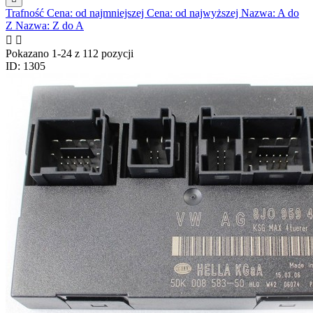
Trafność
Cena: od najmniejszej
Cena: od najwyższej
Nazwa: A do
Z
Nazwa: Z do A


Pokazano 1-24 z 112 pozycji
ID: 1305