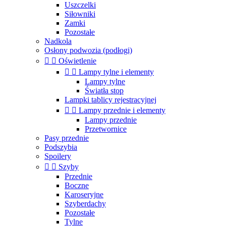
Uszczelki
Siłowniki
Zamki
Pozostałe
Nadkola
Osłony podwozia (podłogi)


Oświetlenie


Lampy tylne i elementy
Lampy tylne
Światła stop
Lampki tablicy rejestracyjnej


Lampy przednie i elementy
Lampy przednie
Przetwornice
Pasy przednie
Podszybia
Spoilery


Szyby
Przednie
Boczne
Karoseryjne
Szyberdachy
Pozostałe
Tylne