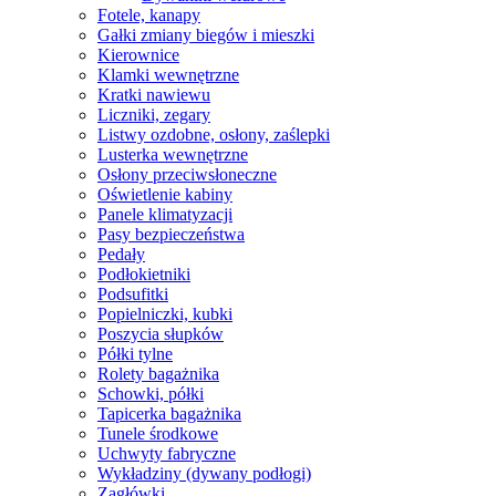
Fotele, kanapy
Gałki zmiany biegów i mieszki
Kierownice
Klamki wewnętrzne
Kratki nawiewu
Liczniki, zegary
Listwy ozdobne, osłony, zaślepki
Lusterka wewnętrzne
Osłony przeciwsłoneczne
Oświetlenie kabiny
Panele klimatyzacji
Pasy bezpieczeństwa
Pedały
Podłokietniki
Podsufitki
Popielniczki, kubki
Poszycia słupków
Półki tylne
Rolety bagażnika
Schowki, półki
Tapicerka bagażnika
Tunele środkowe
Uchwyty fabryczne
Wykładziny (dywany podłogi)
Zagłówki