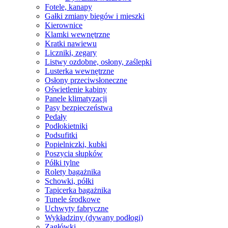
Fotele, kanapy
Gałki zmiany biegów i mieszki
Kierownice
Klamki wewnętrzne
Kratki nawiewu
Liczniki, zegary
Listwy ozdobne, osłony, zaślepki
Lusterka wewnętrzne
Osłony przeciwsłoneczne
Oświetlenie kabiny
Panele klimatyzacji
Pasy bezpieczeństwa
Pedały
Podłokietniki
Podsufitki
Popielniczki, kubki
Poszycia słupków
Półki tylne
Rolety bagażnika
Schowki, półki
Tapicerka bagażnika
Tunele środkowe
Uchwyty fabryczne
Wykładziny (dywany podłogi)
Zagłówki