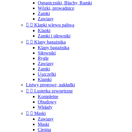
Ograniczniki, Blachy, Ramki
Wózki, prowadnice
Zamki
Zawiasy


Klapki wlewu paliwa
Klapki
Zamki i siłowniki


Klapy bagażnika
Klapy bagażnika
Siłowniki
Rygle
Zawiasy
Zamki
Uszczelki
Klamki
Listwy progowe, nakładki


Lusterka zewnętrzne
Kompletne
Obudowy
Wkłady


Maski
Zawiasy
Maski
Cięgna