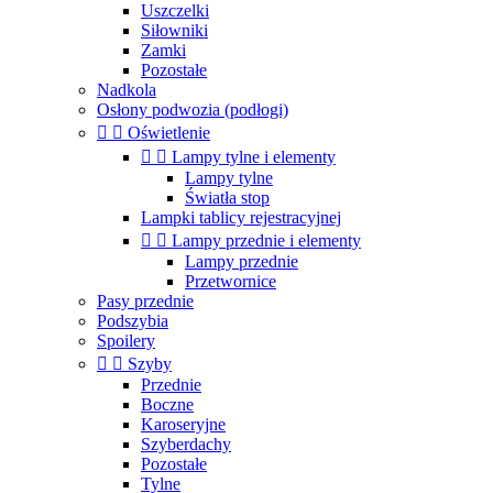
Uszczelki
Siłowniki
Zamki
Pozostałe
Nadkola
Osłony podwozia (podłogi)


Oświetlenie


Lampy tylne i elementy
Lampy tylne
Światła stop
Lampki tablicy rejestracyjnej


Lampy przednie i elementy
Lampy przednie
Przetwornice
Pasy przednie
Podszybia
Spoilery


Szyby
Przednie
Boczne
Karoseryjne
Szyberdachy
Pozostałe
Tylne