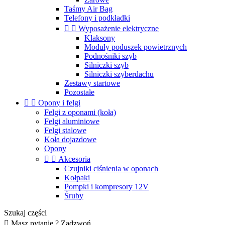
Taśmy Air Bag
Telefony i podkładki


Wyposażenie elektryczne
Klaksony
Moduły poduszek powietrznych
Podnośniki szyb
Silniczki szyb
Silniczki szyberdachu
Zestawy startowe
Pozostałe


Opony i felgi
Felgi z oponami (koła)
Felgi aluminiowe
Felgi stalowe
Koła dojazdowe
Opony


Akcesoria
Czujniki ciśnienia w oponach
Kołpaki
Pompki i kompresory 12V
Śruby
Szukaj części

Masz pytanie ? Zadzwoń