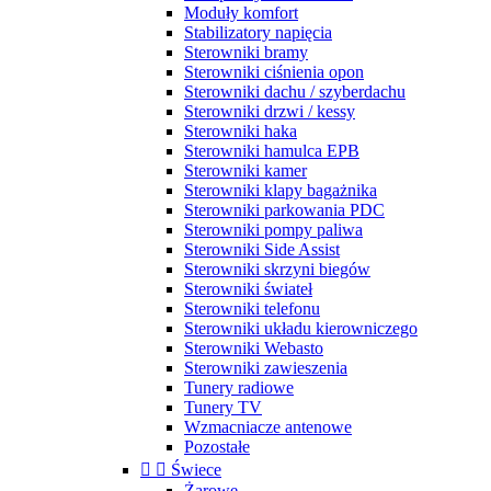
Moduły komfort
Stabilizatory napięcia
Sterowniki bramy
Sterowniki ciśnienia opon
Sterowniki dachu / szyberdachu
Sterowniki drzwi / kessy
Sterowniki haka
Sterowniki hamulca EPB
Sterowniki kamer
Sterowniki klapy bagażnika
Sterowniki parkowania PDC
Sterowniki pompy paliwa
Sterowniki Side Assist
Sterowniki skrzyni biegów
Sterowniki świateł
Sterowniki telefonu
Sterowniki układu kierowniczego
Sterowniki Webasto
Sterowniki zawieszenia
Tunery radiowe
Tunery TV
Wzmacniacze antenowe
Pozostałe


Świece
Żarowe