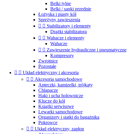
Belki tylne
Belki / sanki przednie
Łożyska i piasty kół
Sprężyny zawieszenia


Stabilizatory i elementy
Drążki stabilizatora


Wahacze i elementy
Wahacze


Zawieszenie hydrauliczne i pneumatyczne
Kompresory
Zwrotnice
Pozostałe


Układ elektryczny i akcesoria


Akcesoria samochodowe
Apteczki, kamizelki, trójkąty
Chlapacze
Haki i ucha holownicze
Klucze do kół
Książki serwisowe
Lewarki samochodowe
Organizery i siatki do bagażnika
Pokrowce


Układ elektryczny, zapłon