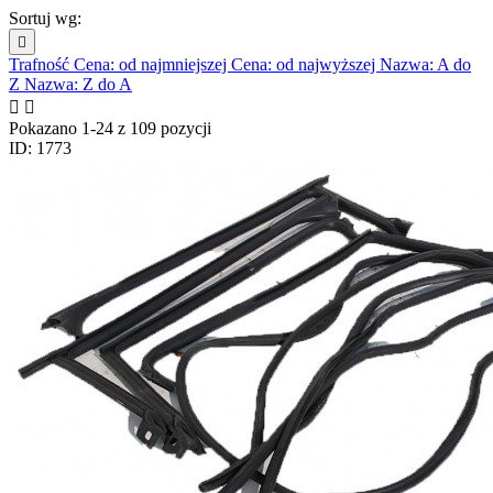
Sortuj wg:

Trafność
Cena: od najmniejszej
Cena: od najwyższej
Nazwa: A do
Z
Nazwa: Z do A


Pokazano 1-24 z 109 pozycji
ID: 1773