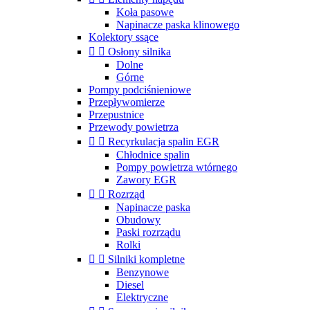
Koła pasowe
Napinacze paska klinowego
Kolektory ssące


Osłony silnika
Dolne
Górne
Pompy podciśnieniowe
Przepływomierze
Przepustnice
Przewody powietrza


Recyrkulacja spalin EGR
Chłodnice spalin
Pompy powietrza wtórnego
Zawory EGR


Rozrząd
Napinacze paska
Obudowy
Paski rozrządu
Rolki


Silniki kompletne
Benzynowe
Diesel
Elektryczne