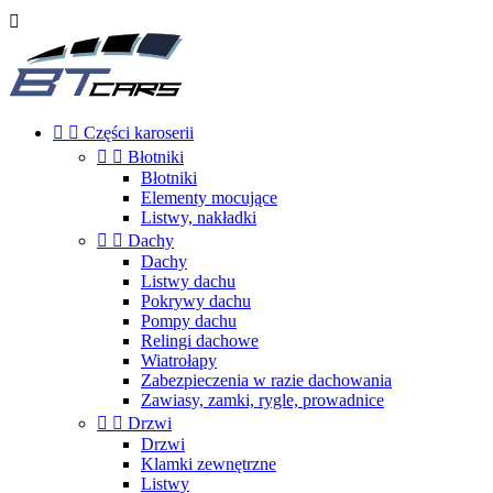



Części karoserii


Błotniki
Błotniki
Elementy mocujące
Listwy, nakładki


Dachy
Dachy
Listwy dachu
Pokrywy dachu
Pompy dachu
Relingi dachowe
Wiatrołapy
Zabezpieczenia w razie dachowania
Zawiasy, zamki, rygle, prowadnice


Drzwi
Drzwi
Klamki zewnętrzne
Listwy