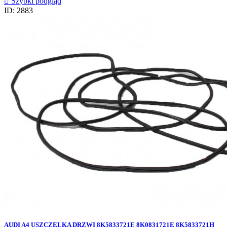

Szybki podgląd
ID: 2883
AUDI A4 USZCZELKA DRZWI 8K5833721E 8K0831721E 8K5833721H