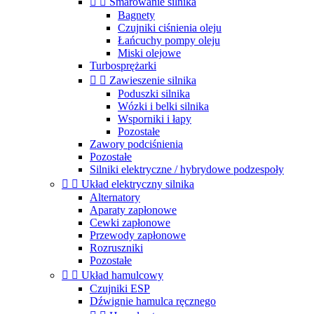


Smarowanie silnika
Bagnety
Czujniki ciśnienia oleju
Łańcuchy pompy oleju
Miski olejowe
Turbosprężarki


Zawieszenie silnika
Poduszki silnika
Wózki i belki silnika
Wsporniki i łapy
Pozostałe
Zawory podciśnienia
Pozostałe
Silniki elektryczne / hybrydowe podzespoły


Układ elektryczny silnika
Alternatory
Aparaty zapłonowe
Cewki zapłonowe
Przewody zapłonowe
Rozruszniki
Pozostałe


Układ hamulcowy
Czujniki ESP
Dźwignie hamulca ręcznego