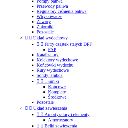
Pompy paliwa
Przewody paliwa
Regulatory ciśnienia paliwa
Wtryskiwacze
Zawory
Zbiorniki
Pozostałe


Układ wydechowy


Filtry cząstek stałych DPF
FAP
Katalizatory
Kolektory wydechowe
Końcówki wydechu
Rury wydechowe
Sondy lambda


Tłumiki
Końcowe
Komplety
Środkowe
Pozostałe


Układ zawieszenia


Amortyzatory i elementy
Amortyzatory


Belki zawieszenia