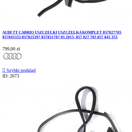
AUDI TT CABRIO USZCZELKI USZCZELKA KOMPLET 8S7827705
8S7845353 8S7825397 8S7831707 8S 2015- 8S7 827 705 8S7 845 353
Cena
799,00 zł

Szybki podgląd
ID: 2073