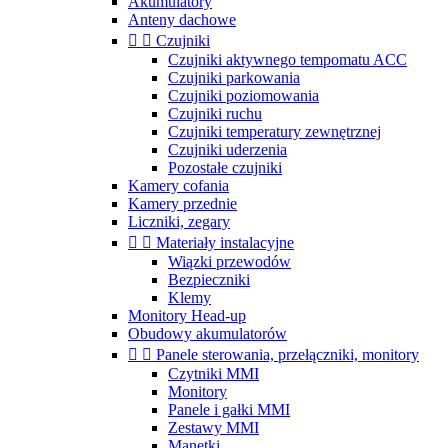
Akumulatory
Anteny dachowe


Czujniki
Czujniki aktywnego tempomatu ACC
Czujniki parkowania
Czujniki poziomowania
Czujniki ruchu
Czujniki temperatury zewnętrznej
Czujniki uderzenia
Pozostałe czujniki
Kamery cofania
Kamery przednie
Liczniki, zegary


Materiały instalacyjne
Wiązki przewodów
Bezpieczniki
Klemy
Monitory Head-up
Obudowy akumulatorów


Panele sterowania, przełączniki, monitory
Czytniki MMI
Monitory
Panele i gałki MMI
Zestawy MMI
Manetki