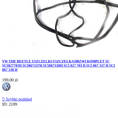
VW THE BEETLE USZCZELKI USZCZELKA DRZWI KOMPLET 5C
5C5827705D 5C5867337H 5C5867338H 5C5 827 705 D 5C5 867 337 H 5C5
867 338 H
Cena
199,00 zł

Szybki podgląd
ID: 2109