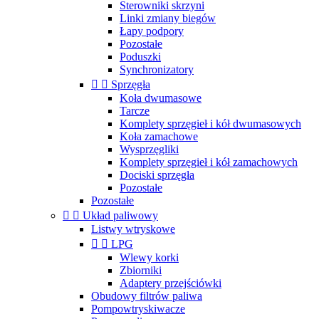
Sterowniki skrzyni
Linki zmiany biegów
Łapy podpory
Pozostałe
Poduszki
Synchronizatory


Sprzęgła
Koła dwumasowe
Tarcze
Komplety sprzęgieł i kół dwumasowych
Koła zamachowe
Wysprzęgliki
Komplety sprzęgieł i kół zamachowych
Dociski sprzęgła
Pozostałe
Pozostałe


Układ paliwowy
Listwy wtryskowe


LPG
Wlewy korki
Zbiorniki
Adaptery przejściówki
Obudowy filtrów paliwa
Pompowtryskiwacze