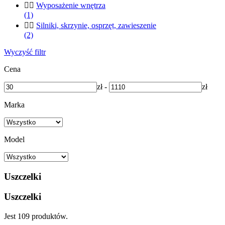


Wyposażenie wnętrza
(1)


Silniki, skrzynie, osprzęt, zawieszenie
(2)
Wyczyść filtr
Cena
zł
-
zł
Marka
Model
Uszczelki
Uszczelki
Jest 109 produktów.