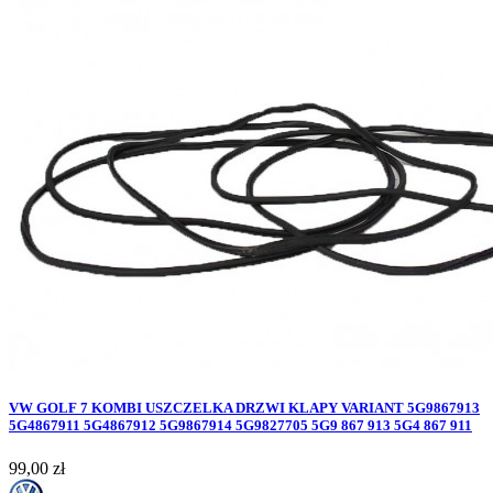
VW GOLF 7 KOMBI USZCZELKA DRZWI KLAPY VARIANT 5G9867913
5G4867911 5G4867912 5G9867914 5G9827705 5G9 867 913 5G4 867 911
Cena
99,00 zł