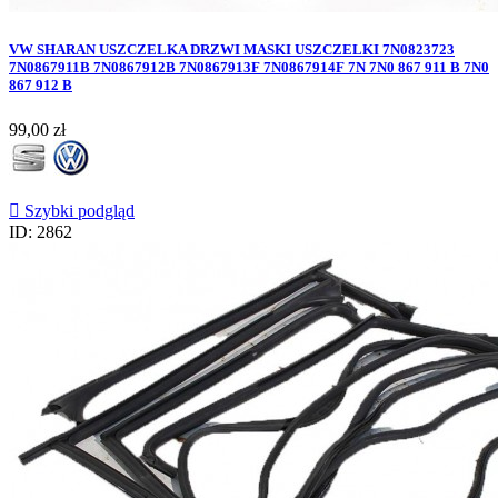
VW SHARAN USZCZELKA DRZWI MASKI USZCZELKI 7N0823723
7N0867911B 7N0867912B 7N0867913F 7N0867914F 7N 7N0 867 911 B 7N0
867 912 B
Cena
99,00 zł

Szybki podgląd
ID: 2862