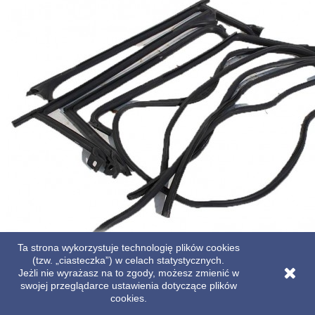
Ta strona wykorzystuje technologię plików cookies
(tzw. „ciasteczka”) w celach statystycznych.
Jeżli nie wyrażasz na to zgody, możesz zmienić w
AUDI A7 USZCZELKA DRZWI KAROSERYJNA 4G8831707A
swojej przeglądarce ustawienia dotyczące plików
4G8845353F 4G8845354F 4G8845695F 4G8845696F 4G8845695H
cookies.
4G8845696H 4G8823723A 4G8