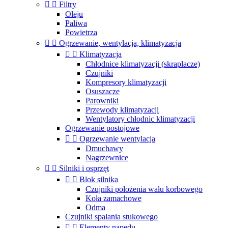


Filtry
Oleju
Paliwa
Powietrza


Ogrzewanie, wentylacja, klimatyzacja


Klimatyzacja
Chłodnice klimatyzacji (skraplacze)
Czujniki
Kompresory klimatyzacji
Osuszacze
Parowniki
Przewody klimatyzacji
Wentylatory chłodnic klimatyzacji
Ogrzewanie postojowe


Ogrzewanie wentylacja
Dmuchawy
Nagrzewnice


Silniki i osprzęt


Blok silnika
Czujniki położenia wału korbowego
Koła zamachowe
Odma
Czujniki spalania stukowego


Elementy napędu