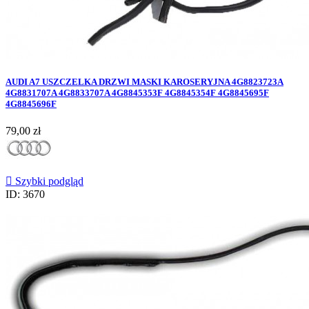
AUDI A7 USZCZELKA DRZWI MASKI KAROSERYJNA 4G8823723A
4G8831707A 4G8833707A 4G8845353F 4G8845354F 4G8845695F
4G8845696F
Cena
79,00 zł

Szybki podgląd
ID: 3670