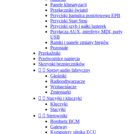
Panele klimatyzacji
Przełączniki świateł
Przyciski hamulca postojowego EPB
Przyciski Start Stop
Przyciski szyb i gałki lusterek
Przyłącza AUX, interfejsy MDI, porty
USB
Ramki i panele zmiany biegów
Pozostałe
Przekaźniki
Przetwornice napięcia
Skrzynki bezpieczników


Sprzęt audio fabryczny
Głośniki
Radioodtwarzacze
Wzmacniacze
Zmieniarki


Stacyjki i kluczyki
Kluczyki
Stacyjki


Sterowniki
Bordnetz BCM
Gateway
Komputery silnika ECU