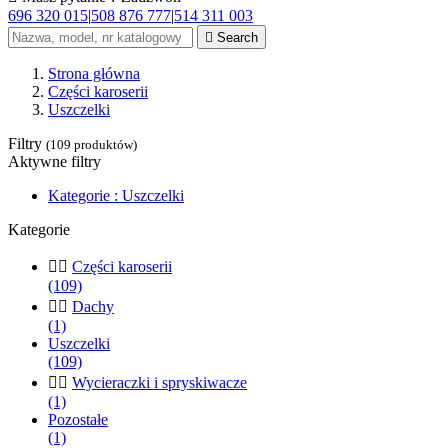
696 320 015
|
508 876 777
|
514 311 003

Search
Strona główna
Części karoserii
Uszczelki
Filtry
(109 produktów)
Aktywne filtry
Kategorie : Uszczelki
Kategorie


Części karoserii
(109)


Dachy
(1)
Uszczelki
(109)


Wycieraczki i spryskiwacze
(1)
Pozostałe
(1)