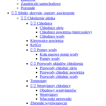
Zapalniczki samochodowe
Pozostałe


Silniki, skrzynie, osprzęt, zawieszenie


Chłodzenie silnika


Chłodnice
Chłodnice oleju
Chłodnice powietrza (intercoolery)
Chłodnice wody
Kierownice powietrza
Króćce


Pompy wody
Koła pasowe pomp wody
Pompy wody


Przewody układów chłodzenia
Przewody chłodnic oleju
Przewody chłodnic powietrza
Przewody chłodnic wody
Termostaty


Wentylatory chłodnicy
Obudowy wentylatorów
Wentylatory
Włączniki sterowniki
Zbiorniki wyrównawcze