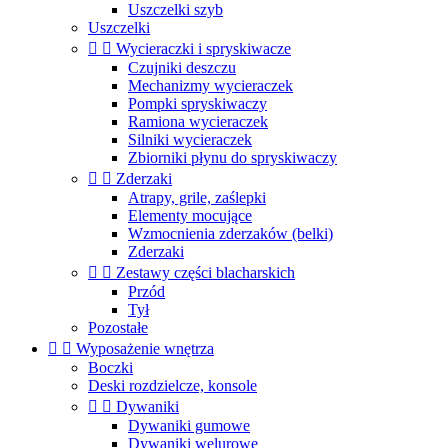
Uszczelki szyb
Uszczelki


Wycieraczki i spryskiwacze
Czujniki deszczu
Mechanizmy wycieraczek
Pompki spryskiwaczy
Ramiona wycieraczek
Silniki wycieraczek
Zbiorniki płynu do spryskiwaczy


Zderzaki
Atrapy, grile, zaślepki
Elementy mocujące
Wzmocnienia zderzaków (belki)
Zderzaki


Zestawy części blacharskich
Przód
Tył
Pozostałe


Wyposażenie wnętrza
Boczki
Deski rozdzielcze, konsole


Dywaniki
Dywaniki gumowe
Dywaniki welurowe