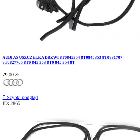
AUDI A5 USZCZELKA DRZWI 8T0845354 8T0845353 8T0831707
8T0827705 8T0 845 353 8T0 845 354 8T
Cena
79,00 zł

Szybki podgląd
ID: 2865