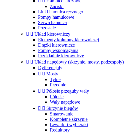


Hamulce tarczowe
Zaciski
Linki hamulca ręcznego
Pompy hamulcowe
Serwa hamulca
Pozostałe


Układ kierowniczy
Elementy kolumny kierowniczej
Drążki kierownicze
Pompy wspomagania
Przekładnie kierownicze


Układ napędowy (skrzynie, mosty, podzespoły)
Dyferencjały


Mosty
Tylne
Przednie


Półosie przeguby wały
Półosie
Wały napędowe


Skrzynie biegów
Smarowanie
Kompletne skrzynie
Lewarki i wybieraki
Reduktory