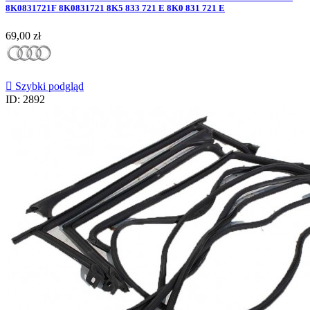
8K0831721F 8K0831721 8K5 833 721 E 8K0 831 721 E
Cena
69,00 zł

Szybki podgląd
ID: 2892