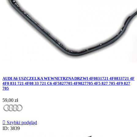
AUDI A6 USZCZELKA WEWNETRZNA DRZWI 4F0831721 4F0833721 4F
4F0 831 721 4F08 33 721 C6 4F5827705 4F9827705 4F5 827 705 4F9 827
705
Cena
59,00 zł

Szybki podgląd
ID: 3839