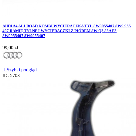
AUDI A4 ALLROAD KOMBI WYCIERACZKA TYŁ 8W9955407 8W9 955
407 RAMIĘ TYLNEJ WYCIERACZKI Z PIÓREM 8W Q3 83A F3
8W9955407 8W9955407
Cena
99,00 zł

Szybki podgląd
ID: 5703