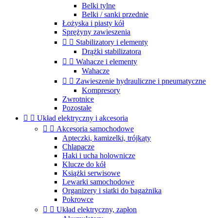
Belki tylne
Belki / sanki przednie
Łożyska i piasty kół
Sprężyny zawieszenia


Stabilizatory i elementy
Drążki stabilizatora


Wahacze i elementy
Wahacze


Zawieszenie hydrauliczne i pneumatyczne
Kompresory
Zwrotnice
Pozostałe


Układ elektryczny i akcesoria


Akcesoria samochodowe
Apteczki, kamizelki, trójkąty
Chlapacze
Haki i ucha holownicze
Klucze do kół
Książki serwisowe
Lewarki samochodowe
Organizery i siatki do bagażnika
Pokrowce


Układ elektryczny, zapłon