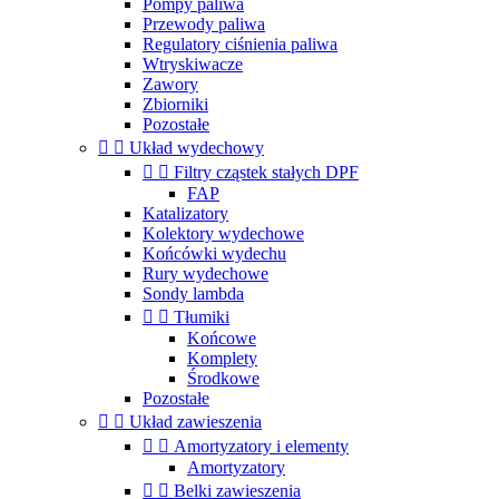
Pompy paliwa
Przewody paliwa
Regulatory ciśnienia paliwa
Wtryskiwacze
Zawory
Zbiorniki
Pozostałe


Układ wydechowy


Filtry cząstek stałych DPF
FAP
Katalizatory
Kolektory wydechowe
Końcówki wydechu
Rury wydechowe
Sondy lambda


Tłumiki
Końcowe
Komplety
Środkowe
Pozostałe


Układ zawieszenia


Amortyzatory i elementy
Amortyzatory


Belki zawieszenia