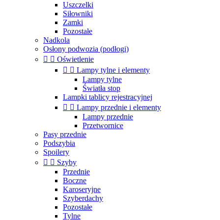
Uszczelki
Siłowniki
Zamki
Pozostałe
Nadkola
Osłony podwozia (podłogi)


Oświetlenie


Lampy tylne i elementy
Lampy tylne
Światła stop
Lampki tablicy rejestracyjnej


Lampy przednie i elementy
Lampy przednie
Przetwornice
Pasy przednie
Podszybia
Spoilery


Szyby
Przednie
Boczne
Karoseryjne
Szyberdachy
Pozostałe
Tylne