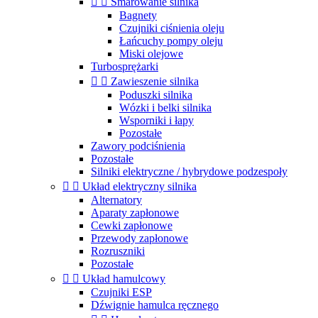


Smarowanie silnika
Bagnety
Czujniki ciśnienia oleju
Łańcuchy pompy oleju
Miski olejowe
Turbosprężarki


Zawieszenie silnika
Poduszki silnika
Wózki i belki silnika
Wsporniki i łapy
Pozostałe
Zawory podciśnienia
Pozostałe
Silniki elektryczne / hybrydowe podzespoły


Układ elektryczny silnika
Alternatory
Aparaty zapłonowe
Cewki zapłonowe
Przewody zapłonowe
Rozruszniki
Pozostałe


Układ hamulcowy
Czujniki ESP
Dźwignie hamulca ręcznego