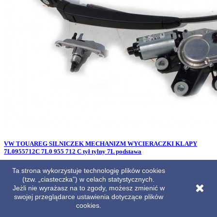
VW TOUAREG SILNICZEK MECHANIZM WYCIERACZKI KLAPY
7L0955712C 7L0 955 712 C tył tylny 7L podstawa
Cena
199,00 zł
Ta strona wykorzystuje technologię plików cookies
(tzw. „ciasteczka”) w celach statystycznych.
Jeżli nie wyrażasz na to zgody, możesz zmienić w
swojej przeglądarce ustawienia dotyczące plików
cookies.

Szybki podgląd
ID: 10616