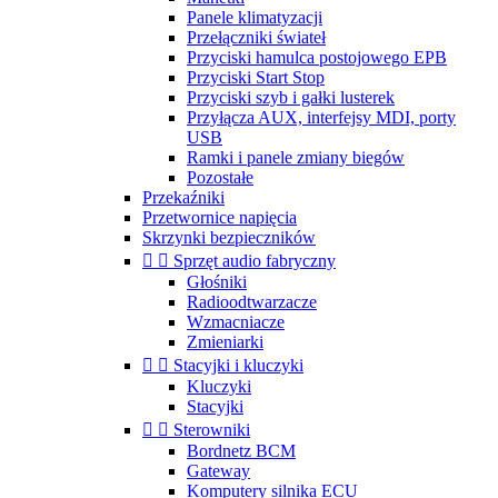
Panele klimatyzacji
Przełączniki świateł
Przyciski hamulca postojowego EPB
Przyciski Start Stop
Przyciski szyb i gałki lusterek
Przyłącza AUX, interfejsy MDI, porty
USB
Ramki i panele zmiany biegów
Pozostałe
Przekaźniki
Przetwornice napięcia
Skrzynki bezpieczników


Sprzęt audio fabryczny
Głośniki
Radioodtwarzacze
Wzmacniacze
Zmieniarki


Stacyjki i kluczyki
Kluczyki
Stacyjki


Sterowniki
Bordnetz BCM
Gateway
Komputery silnika ECU