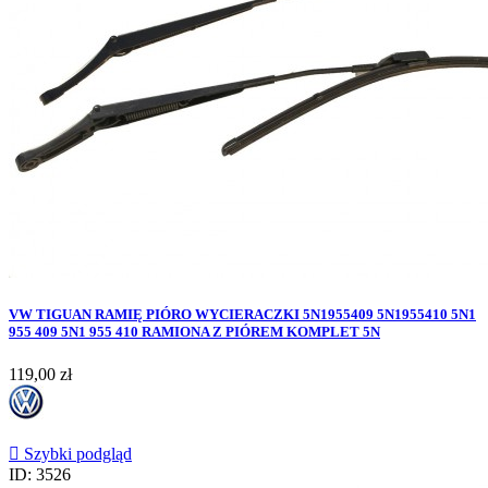
VW TIGUAN RAMIĘ PIÓRO WYCIERACZKI 5N1955409 5N1955410 5N1
955 409 5N1 955 410 RAMIONA Z PIÓREM KOMPLET 5N
Cena
119,00 zł

Szybki podgląd
ID: 3526