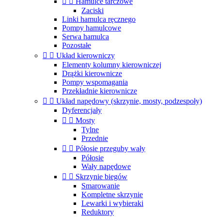


Hamulce tarczowe
Zaciski
Linki hamulca ręcznego
Pompy hamulcowe
Serwa hamulca
Pozostałe


Układ kierowniczy
Elementy kolumny kierowniczej
Drążki kierownicze
Pompy wspomagania
Przekładnie kierownicze


Układ napędowy (skrzynie, mosty, podzespoły)
Dyferencjały


Mosty
Tylne
Przednie


Półosie przeguby wały
Półosie
Wały napędowe


Skrzynie biegów
Smarowanie
Kompletne skrzynie
Lewarki i wybieraki
Reduktory