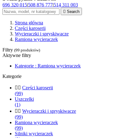
696 320 015
|
508 876 777
|
514 311 003

Search
Strona główna
Części karoserii
Wycieraczki i spryskiwacze
Ramiona wycieraczek
Filtry
(99 produktów)
Aktywne filtry
Kategorie : Ramiona wycieraczek
Kategorie


Części karoserii
(99)
Uszczelki
(1)


Wycieraczki i spryskiwacze
(99)
Ramiona wycieraczek
(99)
Silniki wycieraczek