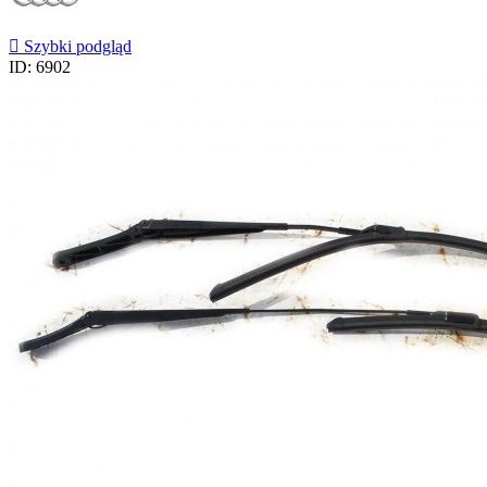

Szybki podgląd
ID: 6902