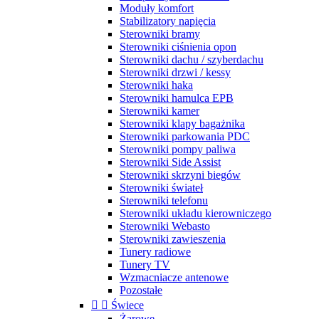
Moduły komfort
Stabilizatory napięcia
Sterowniki bramy
Sterowniki ciśnienia opon
Sterowniki dachu / szyberdachu
Sterowniki drzwi / kessy
Sterowniki haka
Sterowniki hamulca EPB
Sterowniki kamer
Sterowniki klapy bagażnika
Sterowniki parkowania PDC
Sterowniki pompy paliwa
Sterowniki Side Assist
Sterowniki skrzyni biegów
Sterowniki świateł
Sterowniki telefonu
Sterowniki układu kierowniczego
Sterowniki Webasto
Sterowniki zawieszenia
Tunery radiowe
Tunery TV
Wzmacniacze antenowe
Pozostałe


Świece
Żarowe