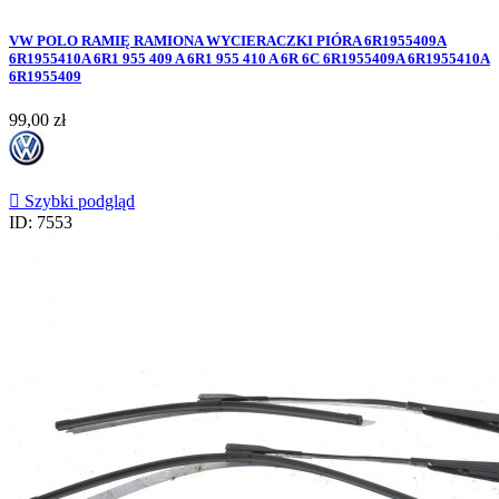
VW POLO RAMIĘ RAMIONA WYCIERACZKI PIÓRA 6R1955409A
6R1955410A 6R1 955 409 A 6R1 955 410 A 6R 6C 6R1955409A 6R1955410A
6R1955409
Cena
99,00 zł

Szybki podgląd
ID: 7553