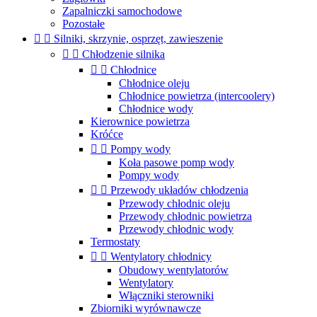
Zapalniczki samochodowe
Pozostałe


Silniki, skrzynie, osprzęt, zawieszenie


Chłodzenie silnika


Chłodnice
Chłodnice oleju
Chłodnice powietrza (intercoolery)
Chłodnice wody
Kierownice powietrza
Króćce


Pompy wody
Koła pasowe pomp wody
Pompy wody


Przewody układów chłodzenia
Przewody chłodnic oleju
Przewody chłodnic powietrza
Przewody chłodnic wody
Termostaty


Wentylatory chłodnicy
Obudowy wentylatorów
Wentylatory
Włączniki sterowniki
Zbiorniki wyrównawcze