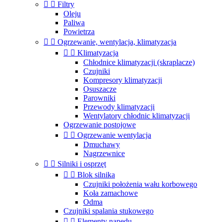


Filtry
Oleju
Paliwa
Powietrza


Ogrzewanie, wentylacja, klimatyzacja


Klimatyzacja
Chłodnice klimatyzacji (skraplacze)
Czujniki
Kompresory klimatyzacji
Osuszacze
Parowniki
Przewody klimatyzacji
Wentylatory chłodnic klimatyzacji
Ogrzewanie postojowe


Ogrzewanie wentylacja
Dmuchawy
Nagrzewnice


Silniki i osprzęt


Blok silnika
Czujniki położenia wału korbowego
Koła zamachowe
Odma
Czujniki spalania stukowego


Elementy napędu