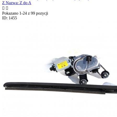
Z
Nazwa: Z do A


Pokazano 1-24 z 99 pozycji
ID: 1455