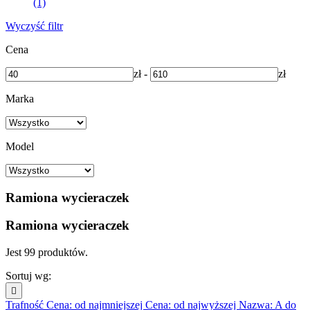
(1)
Wyczyść filtr
Cena
zł
-
zł
Marka
Model
Ramiona wycieraczek
Ramiona wycieraczek
Jest 99 produktów.
Sortuj wg:

Trafność
Cena: od najmniejszej
Cena: od najwyższej
Nazwa: A do