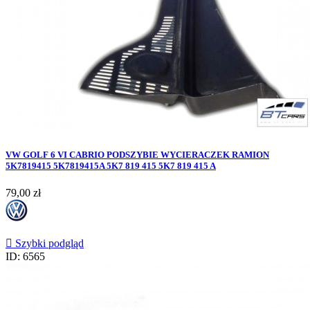
VW GOLF 6 VI CABRIO PODSZYBIE WYCIERACZEK RAMION
5K7819415 5K7819415A 5K7 819 415 5K7 819 415 A
Cena
79,00 zł

Szybki podgląd
ID: 6565