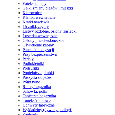
Fotele, kanapy
Gałki zmiany biegów i mieszki
Kierownice
Klamki wewnętrzne
Kratki nawiewu
Liczniki, zegary
Listwy ozdobne, osłony, zaślepki
Lusterka wewnętrzne
Osłony przeciwsłoneczne
Oświetlenie kabiny
Panele klimatyzacji
Pasy bezpieczeństwa
Pedały
Podłokietniki
Podsufitki
Popielniczki, kubki
Poszycia słupków
Półki tylne
Rolety bagażnika
Schowki, półki
Tapicerka bagażnika
Tunele środkowe
Uchwyty fabryczne
Wykładziny (dywany podłogi)
Zagłówki