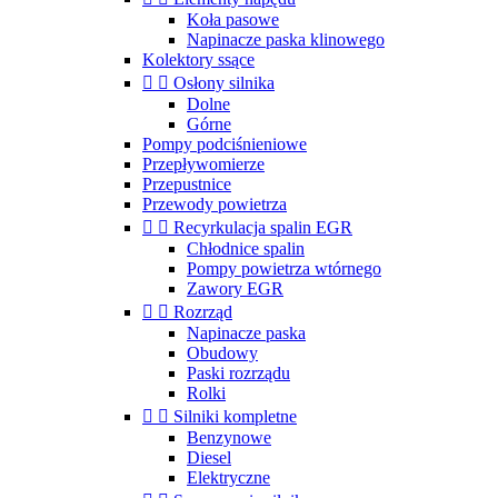
Koła pasowe
Napinacze paska klinowego
Kolektory ssące


Osłony silnika
Dolne
Górne
Pompy podciśnieniowe
Przepływomierze
Przepustnice
Przewody powietrza


Recyrkulacja spalin EGR
Chłodnice spalin
Pompy powietrza wtórnego
Zawory EGR


Rozrząd
Napinacze paska
Obudowy
Paski rozrządu
Rolki


Silniki kompletne
Benzynowe
Diesel
Elektryczne