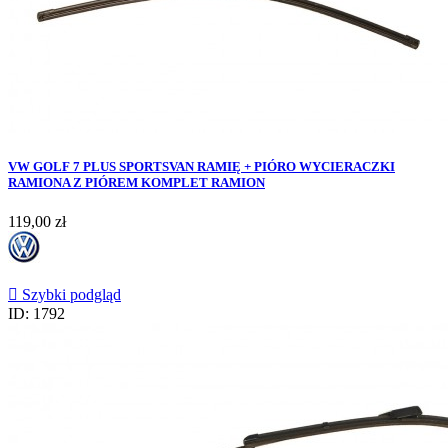
VW GOLF 7 PLUS SPORTSVAN RAMIĘ + PIÓRO WYCIERACZKI
RAMIONA Z PIÓREM KOMPLET RAMION
Cena
119,00 zł

Szybki podgląd
ID: 1792