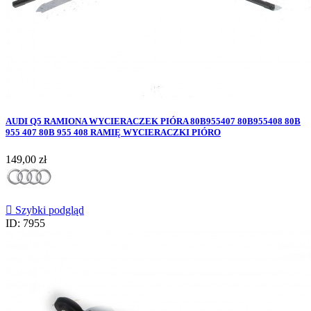
AUDI Q5 RAMIONA WYCIERACZEK PIÓRA 80B955407 80B955408 80B
955 407 80B 955 408 RAMIĘ WYCIERACZKI PIÓRO
Cena
149,00 zł

Szybki podgląd
ID: 7955