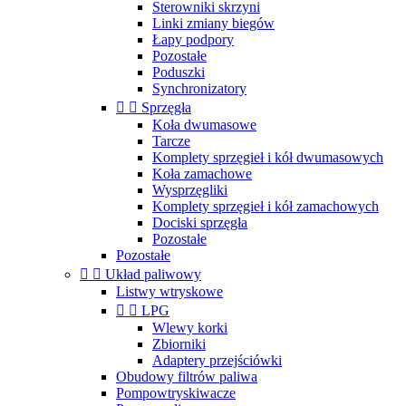
Sterowniki skrzyni
Linki zmiany biegów
Łapy podpory
Pozostałe
Poduszki
Synchronizatory


Sprzęgła
Koła dwumasowe
Tarcze
Komplety sprzęgieł i kół dwumasowych
Koła zamachowe
Wysprzęgliki
Komplety sprzęgieł i kół zamachowych
Dociski sprzęgła
Pozostałe
Pozostałe


Układ paliwowy
Listwy wtryskowe


LPG
Wlewy korki
Zbiorniki
Adaptery przejściówki
Obudowy filtrów paliwa
Pompowtryskiwacze