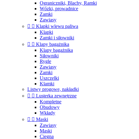
Ograniczniki, Blachy, Ramki
Wózki, prowadnice
Zamki
Zawiasy


Klapki wlewu paliwa
Klapki
Zamki i siłowniki


Klapy bagażnika
Klapy bagażnika
Siłowniki
Rygle
Zawiasy
Zamki
Uszczelki
Klamki
Listwy progowe, nakładki


Lusterka zewnętrzne
Kompletne
Obudowy
Wkłady


Maski
Zawiasy
Maski
Cięgna