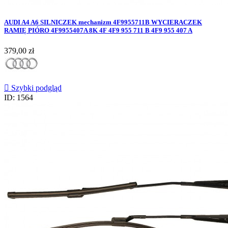
AUDI A4 A6 SILNICZEK mechanizm 4F9955711B WYCIERACZEK
RAMIĘ PIÓRO 4F9955407A 8K 4F 4F9 955 711 B 4F9 955 407 A
Cena
379,00 zł

Szybki podgląd
ID: 1564