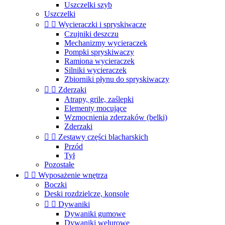
Uszczelki szyb
Uszczelki


Wycieraczki i spryskiwacze
Czujniki deszczu
Mechanizmy wycieraczek
Pompki spryskiwaczy
Ramiona wycieraczek
Silniki wycieraczek
Zbiorniki płynu do spryskiwaczy


Zderzaki
Atrapy, grile, zaślepki
Elementy mocujące
Wzmocnienia zderzaków (belki)
Zderzaki


Zestawy części blacharskich
Przód
Tył
Pozostałe


Wyposażenie wnętrza
Boczki
Deski rozdzielcze, konsole


Dywaniki
Dywaniki gumowe
Dywaniki welurowe