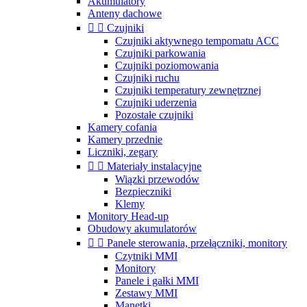
Akumulatory
Anteny dachowe


Czujniki
Czujniki aktywnego tempomatu ACC
Czujniki parkowania
Czujniki poziomowania
Czujniki ruchu
Czujniki temperatury zewnętrznej
Czujniki uderzenia
Pozostałe czujniki
Kamery cofania
Kamery przednie
Liczniki, zegary


Materiały instalacyjne
Wiązki przewodów
Bezpieczniki
Klemy
Monitory Head-up
Obudowy akumulatorów


Panele sterowania, przełączniki, monitory
Czytniki MMI
Monitory
Panele i gałki MMI
Zestawy MMI
Manetki