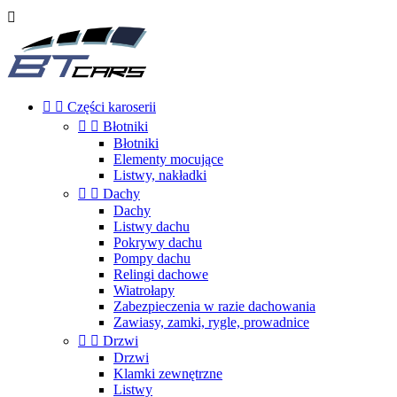



Części karoserii


Błotniki
Błotniki
Elementy mocujące
Listwy, nakładki


Dachy
Dachy
Listwy dachu
Pokrywy dachu
Pompy dachu
Relingi dachowe
Wiatrołapy
Zabezpieczenia w razie dachowania
Zawiasy, zamki, rygle, prowadnice


Drzwi
Drzwi
Klamki zewnętrzne
Listwy