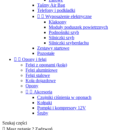
Taśmy Air Bag
Telefony i podkładki


Wyposażenie elektryczne
Klaksony
Moduły poduszek powietrznych
Podnośniki szyb
Silniczki szyb
Silniczki szyberdachu
Zestawy startowe
Pozostałe


Opony i felgi
Felgi z oponami (koła)
Felgi aluminiowe
Felgi stalowe
Koła dojazdowe
Opony


Akcesoria
Czujniki ciśnienia w oponach
Kołpaki
Pompki i kompresory 12V
Śruby
Szukaj części

Masz pytanie ? Zadzwoń