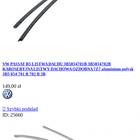
VW PASSAT B5 LISTWA DACHU 3B5854701B 3B5854702B
KAROSERYJNA LISTWY DACHOWA OZDOBNA 7Z7 aluminium połysk
3B5 854 701 B 702 B 3B
Cena
149,00 zł

Szybki podgląd
ID: 25660