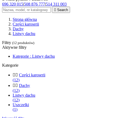
696 320 015
|
508 876 777
|
514 311 003

Search
Strona główna
Części karoserii
Dachy
Listwy dachu
Filtry
(12 produktów)
Aktywne filtry
Kategorie : Listwy dachu
Kategorie


Części karoserii
(12)


Dachy
(12)
Listwy dachu
(12)
Uszczelki
(1)