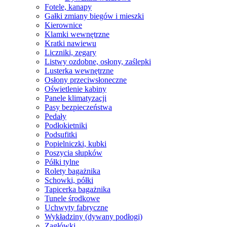
Fotele, kanapy
Gałki zmiany biegów i mieszki
Kierownice
Klamki wewnętrzne
Kratki nawiewu
Liczniki, zegary
Listwy ozdobne, osłony, zaślepki
Lusterka wewnętrzne
Osłony przeciwsłoneczne
Oświetlenie kabiny
Panele klimatyzacji
Pasy bezpieczeństwa
Pedały
Podłokietniki
Podsufitki
Popielniczki, kubki
Poszycia słupków
Półki tylne
Rolety bagażnika
Schowki, półki
Tapicerka bagażnika
Tunele środkowe
Uchwyty fabryczne
Wykładziny (dywany podłogi)
Zagłówki