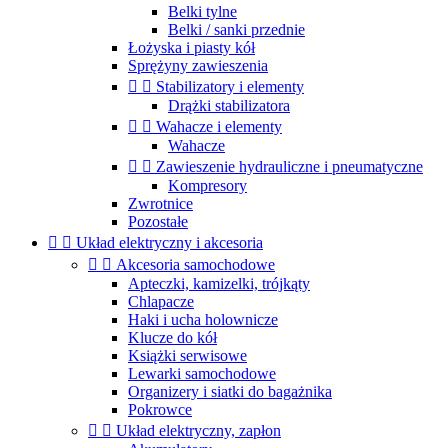
Belki tylne
Belki / sanki przednie
Łożyska i piasty kół
Sprężyny zawieszenia


Stabilizatory i elementy
Drążki stabilizatora


Wahacze i elementy
Wahacze


Zawieszenie hydrauliczne i pneumatyczne
Kompresory
Zwrotnice
Pozostałe


Układ elektryczny i akcesoria


Akcesoria samochodowe
Apteczki, kamizelki, trójkąty
Chlapacze
Haki i ucha holownicze
Klucze do kół
Książki serwisowe
Lewarki samochodowe
Organizery i siatki do bagażnika
Pokrowce


Układ elektryczny, zapłon