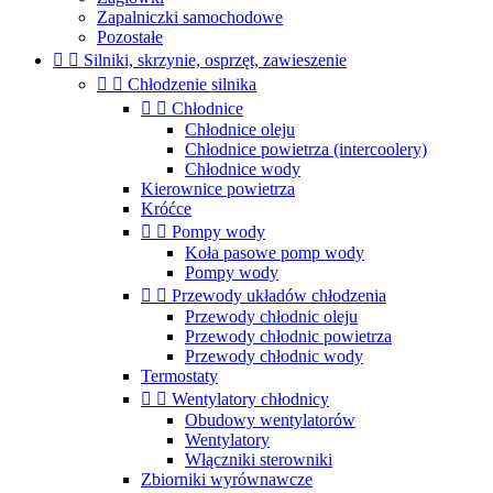
Zapalniczki samochodowe
Pozostałe


Silniki, skrzynie, osprzęt, zawieszenie


Chłodzenie silnika


Chłodnice
Chłodnice oleju
Chłodnice powietrza (intercoolery)
Chłodnice wody
Kierownice powietrza
Króćce


Pompy wody
Koła pasowe pomp wody
Pompy wody


Przewody układów chłodzenia
Przewody chłodnic oleju
Przewody chłodnic powietrza
Przewody chłodnic wody
Termostaty


Wentylatory chłodnicy
Obudowy wentylatorów
Wentylatory
Włączniki sterowniki
Zbiorniki wyrównawcze