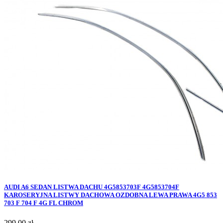
AUDI A6 SEDAN LISTWA DACHU 4G5853703F 4G5853704F
KAROSERYJNA LISTWY DACHOWA OZDOBNA LEWA PRAWA 4G5 853
703 F 704 F 4G FL CHROM
Cena
299,00 zł