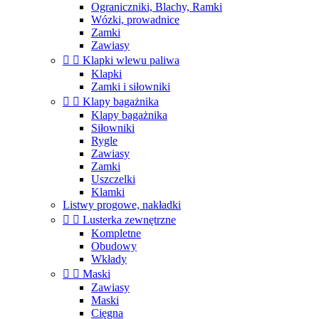
Ograniczniki, Blachy, Ramki
Wózki, prowadnice
Zamki
Zawiasy


Klapki wlewu paliwa
Klapki
Zamki i siłowniki


Klapy bagażnika
Klapy bagażnika
Siłowniki
Rygle
Zawiasy
Zamki
Uszczelki
Klamki
Listwy progowe, nakładki


Lusterka zewnętrzne
Kompletne
Obudowy
Wkłady


Maski
Zawiasy
Maski
Cięgna