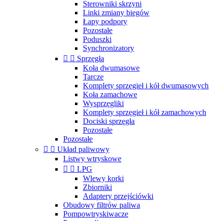
Sterowniki skrzyni
Linki zmiany biegów
Łapy podpory
Pozostałe
Poduszki
Synchronizatory


Sprzęgła
Koła dwumasowe
Tarcze
Komplety sprzęgieł i kół dwumasowych
Koła zamachowe
Wysprzęgliki
Komplety sprzęgieł i kół zamachowych
Dociski sprzęgła
Pozostałe
Pozostałe


Układ paliwowy
Listwy wtryskowe


LPG
Wlewy korki
Zbiorniki
Adaptery przejściówki
Obudowy filtrów paliwa
Pompowtryskiwacze