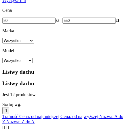
Wyczyść filtr
Cena
zł
-
zł
Marka
Model
Listwy dachu
Listwy dachu
Jest 12 produktów.
Sortuj wg:

Trafność
Cena: od najmniejszej
Cena: od najwyższej
Nazwa: A do
Z
Nazwa: Z do A

