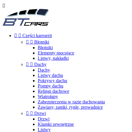



Części karoserii


Błotniki
Błotniki
Elementy mocujące
Listwy, nakładki


Dachy
Dachy
Listwy dachu
Pokrywy dachu
Pompy dachu
Relingi dachowe
Wiatrołapy
Zabezpieczenia w razie dachowania
Zawiasy, zamki, rygle, prowadnice


Drzwi
Drzwi
Klamki zewnętrzne
Listwy