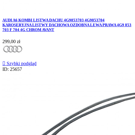
AUDI A6 KOMBI LISTWA DACHU 4G9853703 4G9853704
KAROSERYJNA LISTWY DACHOWA OZDOBNA LEWA PRAWA 4G9 853
703 F 704 4G CHROM AVANT
Cena
299,00 zł

Szybki podgląd
ID: 25657