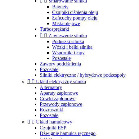


Smarowanie silnika
Bagnety
Czujniki ciśnienia oleju
Łańcuchy pompy oleju
Miski olejowe
Turbosprężarki


Zawieszenie silnika
Poduszki silnika
Wózki i belki silnika
Wsporniki i łapy
Pozostałe
Zawory podciśnienia
Pozostałe
Silniki elektryczne / hybrydowe podzespoły


Układ elektryczny silnika
Alternatory
Aparaty zapłonowe
Cewki zapłonowe
Przewody zapłonowe
Rozruszniki
Pozostałe


Układ hamulcowy
Czujniki ESP
Dźwignie hamulca ręcznego