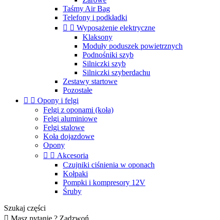
Taśmy Air Bag
Telefony i podkładki


Wyposażenie elektryczne
Klaksony
Moduły poduszek powietrznych
Podnośniki szyb
Silniczki szyb
Silniczki szyberdachu
Zestawy startowe
Pozostałe


Opony i felgi
Felgi z oponami (koła)
Felgi aluminiowe
Felgi stalowe
Koła dojazdowe
Opony


Akcesoria
Czujniki ciśnienia w oponach
Kołpaki
Pompki i kompresory 12V
Śruby
Szukaj części

Masz pytanie ? Zadzwoń