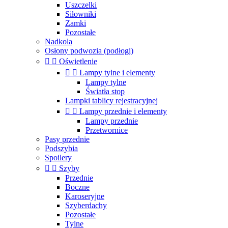
Uszczelki
Siłowniki
Zamki
Pozostałe
Nadkola
Osłony podwozia (podłogi)


Oświetlenie


Lampy tylne i elementy
Lampy tylne
Światła stop
Lampki tablicy rejestracyjnej


Lampy przednie i elementy
Lampy przednie
Przetwornice
Pasy przednie
Podszybia
Spoilery


Szyby
Przednie
Boczne
Karoseryjne
Szyberdachy
Pozostałe
Tylne