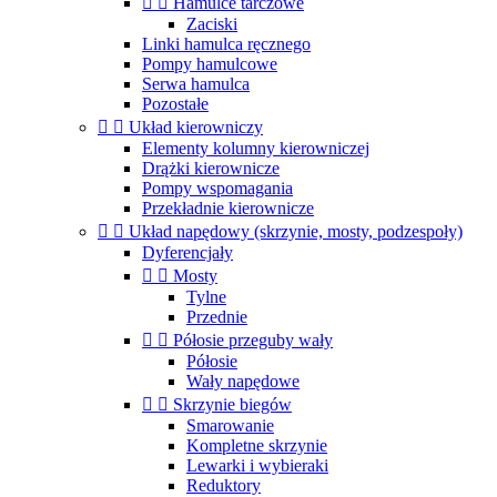


Hamulce tarczowe
Zaciski
Linki hamulca ręcznego
Pompy hamulcowe
Serwa hamulca
Pozostałe


Układ kierowniczy
Elementy kolumny kierowniczej
Drążki kierownicze
Pompy wspomagania
Przekładnie kierownicze


Układ napędowy (skrzynie, mosty, podzespoły)
Dyferencjały


Mosty
Tylne
Przednie


Półosie przeguby wały
Półosie
Wały napędowe


Skrzynie biegów
Smarowanie
Kompletne skrzynie
Lewarki i wybieraki
Reduktory