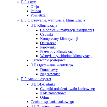


Filtry
Oleju
Paliwa
Powietrza


Ogrzewanie, wentylacja, klimatyzacja


Klimatyzacja
Chłodnice klimatyzacji (skraplacze)
Czujniki
Kompresory klimatyzacji
Osuszacze
Parowniki
Przewody klimatyzacji
Wentylatory chłodnic klimatyzacji
Ogrzewanie postojowe


Ogrzewanie wentylacja
Dmuchawy
Nagrzewnice


Silniki i osprzęt


Blok silnika
Czujniki położenia wału korbowego
Koła zamachowe
Odma
Czujniki spalania stukowego


Elementy napędu