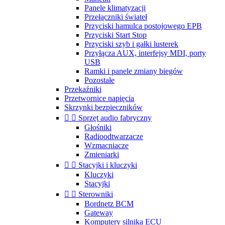
Panele klimatyzacji
Przełączniki świateł
Przyciski hamulca postojowego EPB
Przyciski Start Stop
Przyciski szyb i gałki lusterek
Przyłącza AUX, interfejsy MDI, porty
USB
Ramki i panele zmiany biegów
Pozostałe
Przekaźniki
Przetwornice napięcia
Skrzynki bezpieczników


Sprzęt audio fabryczny
Głośniki
Radioodtwarzacze
Wzmacniacze
Zmieniarki


Stacyjki i kluczyki
Kluczyki
Stacyjki


Sterowniki
Bordnetz BCM
Gateway
Komputery silnika ECU