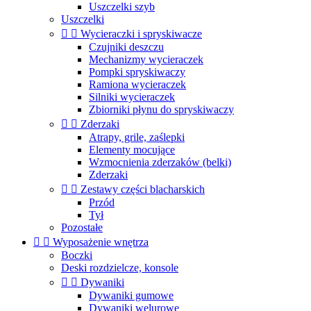
Uszczelki szyb
Uszczelki


Wycieraczki i spryskiwacze
Czujniki deszczu
Mechanizmy wycieraczek
Pompki spryskiwaczy
Ramiona wycieraczek
Silniki wycieraczek
Zbiorniki płynu do spryskiwaczy


Zderzaki
Atrapy, grile, zaślepki
Elementy mocujące
Wzmocnienia zderzaków (belki)
Zderzaki


Zestawy części blacharskich
Przód
Tył
Pozostałe


Wyposażenie wnętrza
Boczki
Deski rozdzielcze, konsole


Dywaniki
Dywaniki gumowe
Dywaniki welurowe