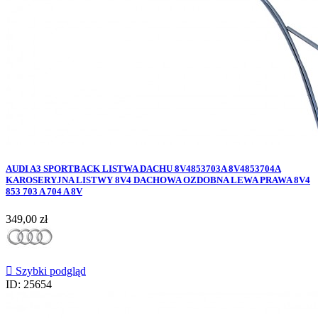
AUDI A3 SPORTBACK LISTWA DACHU 8V4853703A 8V4853704A
KAROSERYJNA LISTWY 8V4 DACHOWA OZDOBNA LEWA PRAWA 8V4
853 703 A 704 A 8V
Cena
349,00 zł

Szybki podgląd
ID: 25654