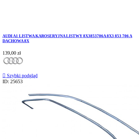
AUDI A1 LISTWA KAROSERYJNA LISTWY 8X3853706A 8X3 853 706 A
DACHOWA 8X
Cena
139,00 zł

Szybki podgląd
ID: 25653