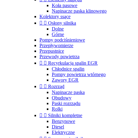
Koła pasowe
Napinacze paska klinowego
Kolektory ssące


Osłony silnika
Dolne
Górne
Pompy podciśnieniowe
Przepływomierze
Przepustnice
Przewody powietrza


Recyrkulacja spalin EGR
Chłodnice spalin
Pompy powietrza wtórnego
Zawory EGR


Rozrząd
Napinacze paska
Obudowy
Paski rozrządu
Rolki


Silniki kompletne
Benzynowe
Diesel
Elektryczne