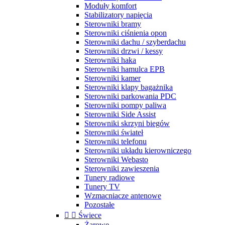
Moduły komfort
Stabilizatory napięcia
Sterowniki bramy
Sterowniki ciśnienia opon
Sterowniki dachu / szyberdachu
Sterowniki drzwi / kessy
Sterowniki haka
Sterowniki hamulca EPB
Sterowniki kamer
Sterowniki klapy bagażnika
Sterowniki parkowania PDC
Sterowniki pompy paliwa
Sterowniki Side Assist
Sterowniki skrzyni biegów
Sterowniki świateł
Sterowniki telefonu
Sterowniki układu kierowniczego
Sterowniki Webasto
Sterowniki zawieszenia
Tunery radiowe
Tunery TV
Wzmacniacze antenowe
Pozostałe


Świece
Żarowe