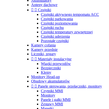
Akumulatory
Anteny dachowe


Czujniki
Czujniki aktywnego tempomatu ACC
Czujniki parkowania
Czujniki poziomowania
Czujniki ruchu
Czujniki temperatury zewnętrznej
Czujniki uderzenia
Pozostałe czujniki
Kamery cofania
Kamery przednie
Liczniki, zegary


Materiały instalacyjne
Wiązki przewodów
Bezpieczniki
Klemy
Monitory Head-up
Obudowy akumulatorów


Panele sterowania, przełączniki, monitory
Czytniki MMI
Monitory
Panele i gałki MMI
Zestawy MMI
Manetki