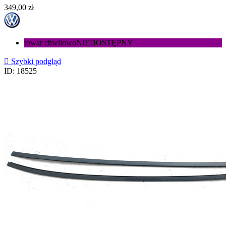
Cena
349,00 zł
towar chwilowo
NIEDOSTĘPNY

Szybki podgląd
ID: 18525