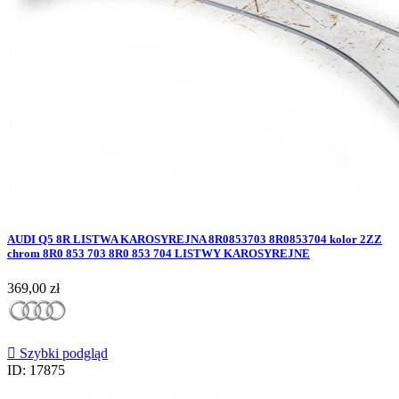
AUDI Q5 8R LISTWA KAROSYREJNA 8R0853703 8R0853704 kolor 2ZZ
chrom 8R0 853 703 8R0 853 704 LISTWY KAROSYREJNE
Cena
369,00 zł

Szybki podgląd
ID: 17875