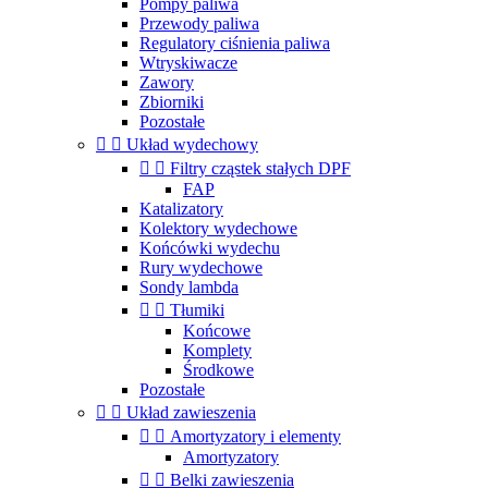
Pompy paliwa
Przewody paliwa
Regulatory ciśnienia paliwa
Wtryskiwacze
Zawory
Zbiorniki
Pozostałe


Układ wydechowy


Filtry cząstek stałych DPF
FAP
Katalizatory
Kolektory wydechowe
Końcówki wydechu
Rury wydechowe
Sondy lambda


Tłumiki
Końcowe
Komplety
Środkowe
Pozostałe


Układ zawieszenia


Amortyzatory i elementy
Amortyzatory


Belki zawieszenia