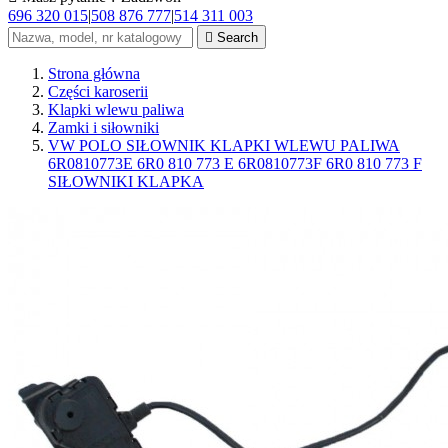
696 320 015
|
508 876 777
|
514 311 003

Search
Strona główna
Części karoserii
Klapki wlewu paliwa
Zamki i siłowniki
VW POLO SIŁOWNIK KLAPKI WLEWU PALIWA
6R0810773E 6R0 810 773 E 6R0810773F 6R0 810 773 F
SIŁOWNIKI KLAPKA