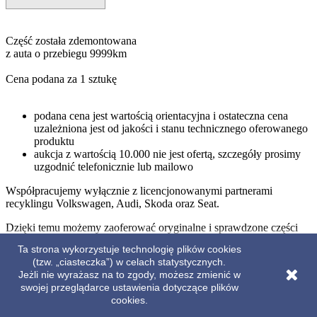
Część została zdemontowana
z auta o przebiegu 9999km
Cena podana za 1 sztukę
podana cena jest wartością orientacyjna i ostateczna cena
uzależniona jest od jakości i stanu technicznego oferowanego
produktu
aukcja z wartością 10.000 nie jest ofertą, szczegóły prosimy
uzgodnić telefonicznie lub mailowo
Współpracujemy wyłącznie z licencjonowanymi partnerami
recyklingu Volkswagen, Audi, Skoda oraz Seat.
Dzięki temu możemy zaoferować oryginalne i sprawdzone części
z bezwypadkowych samochodów testowych.
Ta strona wykorzystuje technologię plików cookies
(tzw. „ciasteczka”) w celach statystycznych.
W trosce o jak najwyższą jakość spośród szerokiej oferty aut
Jeżli nie wyrażasz na to zgody, możesz zmienić w
naszych partnerów wybieramy jedynie te o niskich przebiegach lub
swojej przeglądarce ustawienia dotyczące plików
bez przebiegu.
cookies.
Numery katalogowe: