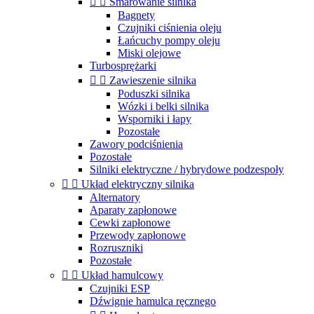


Smarowanie silnika
Bagnety
Czujniki ciśnienia oleju
Łańcuchy pompy oleju
Miski olejowe
Turbosprężarki


Zawieszenie silnika
Poduszki silnika
Wózki i belki silnika
Wsporniki i łapy
Pozostałe
Zawory podciśnienia
Pozostałe
Silniki elektryczne / hybrydowe podzespoły


Układ elektryczny silnika
Alternatory
Aparaty zapłonowe
Cewki zapłonowe
Przewody zapłonowe
Rozruszniki
Pozostałe


Układ hamulcowy
Czujniki ESP
Dźwignie hamulca ręcznego