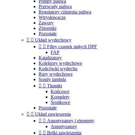
Pompy paliwa
Przewody paliwa
Regulatory ciśnienia paliwa
Wtryskiwacze
Zawory
Zbiorniki
Pozostałe


Układ wydechowy


Filtry cząstek stałych DPF
FAP
Katalizatory
Kolektory wydechowe
Końcówki wydechu
Rury wydechowe
Sondy lambda


Tłumiki
Końcowe
Komplety
Środkowe
Pozostałe


Układ zawieszenia


Amortyzatory i elementy
Amortyzatory


Belki zawieszenia