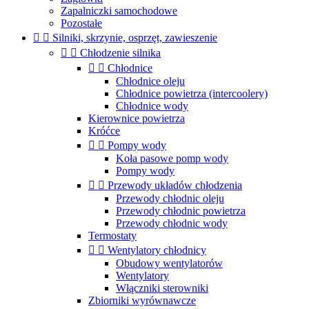
Zapalniczki samochodowe
Pozostałe


Silniki, skrzynie, osprzęt, zawieszenie


Chłodzenie silnika


Chłodnice
Chłodnice oleju
Chłodnice powietrza (intercoolery)
Chłodnice wody
Kierownice powietrza
Króćce


Pompy wody
Koła pasowe pomp wody
Pompy wody


Przewody układów chłodzenia
Przewody chłodnic oleju
Przewody chłodnic powietrza
Przewody chłodnic wody
Termostaty


Wentylatory chłodnicy
Obudowy wentylatorów
Wentylatory
Włączniki sterowniki
Zbiorniki wyrównawcze