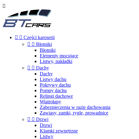



Części karoserii


Błotniki
Błotniki
Elementy mocujące
Listwy, nakładki


Dachy
Dachy
Listwy dachu
Pokrywy dachu
Pompy dachu
Relingi dachowe
Wiatrołapy
Zabezpieczenia w razie dachowania
Zawiasy, zamki, rygle, prowadnice


Drzwi
Drzwi
Klamki zewnętrzne
Listwy