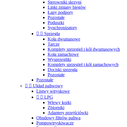
Sterowniki skrzyni
Linki zmiany biegów
Łapy podpory
Pozostałe
Poduszki
Synchronizatory


Sprzęgła
Koła dwumasowe
Tarcze
Komplety sprzęgieł i kół dwumasowych
Koła zamachowe
Wysprzęgliki
Komplety sprzęgieł i kół zamachowych
Dociski sprzęgła
Pozostałe
Pozostałe


Układ paliwowy
Listwy wtryskowe


LPG
Wlewy korki
Zbiorniki
Adaptery przejściówki
Obudowy filtrów paliwa
Pompowtryskiwacze