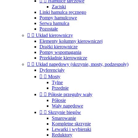


Hamulce tarczowe
Zaciski
Linki hamulca ręcznego
Pompy hamulcowe
Serwa hamulca
Pozostałe


Układ kierowniczy
Elementy kolumny kierowniczej
Drążki kierownicze
Pompy wspomagania
Przekładnie kierownicze


Układ napędowy (skrzynie, mosty, podzespoły)
Dyferencjały


Mosty
Tylne
Przednie


Półosie przeguby wały
Półosie
Wały napędowe


Skrzynie biegów
Smarowanie
Kompletne skrzynie
Lewarki i wybieraki
Reduktory