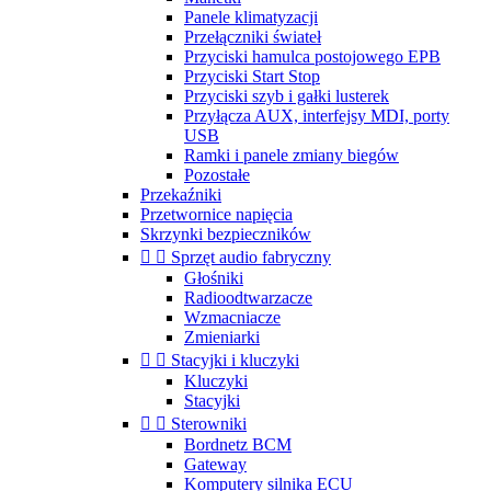
Panele klimatyzacji
Przełączniki świateł
Przyciski hamulca postojowego EPB
Przyciski Start Stop
Przyciski szyb i gałki lusterek
Przyłącza AUX, interfejsy MDI, porty
USB
Ramki i panele zmiany biegów
Pozostałe
Przekaźniki
Przetwornice napięcia
Skrzynki bezpieczników


Sprzęt audio fabryczny
Głośniki
Radioodtwarzacze
Wzmacniacze
Zmieniarki


Stacyjki i kluczyki
Kluczyki
Stacyjki


Sterowniki
Bordnetz BCM
Gateway
Komputery silnika ECU