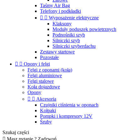
Taśmy Air Bag
Telefony i podkładki


Wyposażenie elektryczne
Klaksony
Moduły poduszek powietrznych
Podnośniki szyb
Silniczki szyb
Silniczki szyberdachu
Zestawy startowe
Pozostałe


Opony i felgi
Felgi z oponami (koła)
Felgi aluminiowe
Felgi stalowe
Koła dojazdowe
Opony


Akcesoria
Czujniki ciśnienia w oponach
Kołpaki
Pompki i kompresory 12V
Śruby
Szukaj części

Masz pytanie ? Zadzwoń