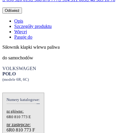
Opis
Szczegóły produktu
Więcej
Pasuje do
Siłownik klapki wlewu paliwa
do samochodów
VOLKSWAGEN
POLO
(modele 6R, 6C)
Numery katalogowe:
nr główne:
6R0 810 773 E
nr zastępcze:
6R0 810 773 F