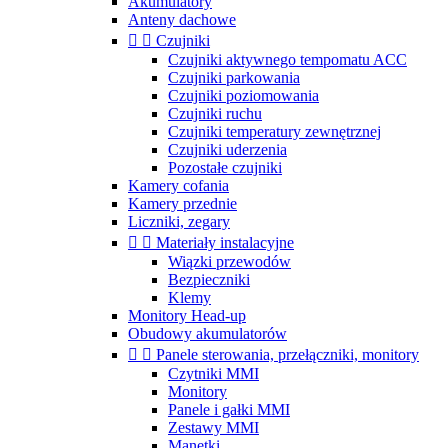
Akumulatory
Anteny dachowe


Czujniki
Czujniki aktywnego tempomatu ACC
Czujniki parkowania
Czujniki poziomowania
Czujniki ruchu
Czujniki temperatury zewnętrznej
Czujniki uderzenia
Pozostałe czujniki
Kamery cofania
Kamery przednie
Liczniki, zegary


Materiały instalacyjne
Wiązki przewodów
Bezpieczniki
Klemy
Monitory Head-up
Obudowy akumulatorów


Panele sterowania, przełączniki, monitory
Czytniki MMI
Monitory
Panele i gałki MMI
Zestawy MMI
Manetki