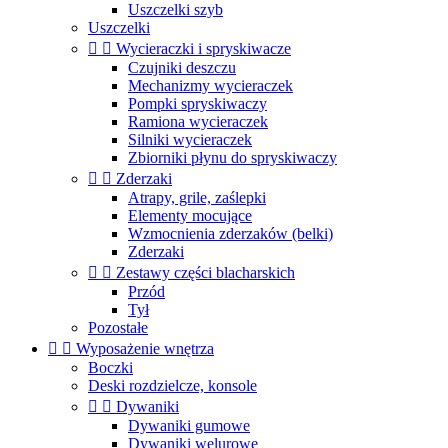
Uszczelki szyb
Uszczelki


Wycieraczki i spryskiwacze
Czujniki deszczu
Mechanizmy wycieraczek
Pompki spryskiwaczy
Ramiona wycieraczek
Silniki wycieraczek
Zbiorniki płynu do spryskiwaczy


Zderzaki
Atrapy, grile, zaślepki
Elementy mocujące
Wzmocnienia zderzaków (belki)
Zderzaki


Zestawy części blacharskich
Przód
Tył
Pozostałe


Wyposażenie wnętrza
Boczki
Deski rozdzielcze, konsole


Dywaniki
Dywaniki gumowe
Dywaniki welurowe