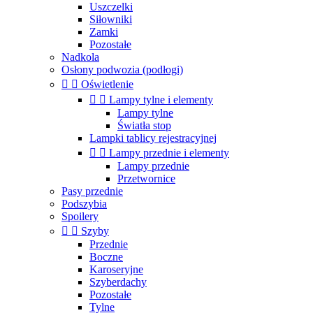
Uszczelki
Siłowniki
Zamki
Pozostałe
Nadkola
Osłony podwozia (podłogi)


Oświetlenie


Lampy tylne i elementy
Lampy tylne
Światła stop
Lampki tablicy rejestracyjnej


Lampy przednie i elementy
Lampy przednie
Przetwornice
Pasy przednie
Podszybia
Spoilery


Szyby
Przednie
Boczne
Karoseryjne
Szyberdachy
Pozostałe
Tylne