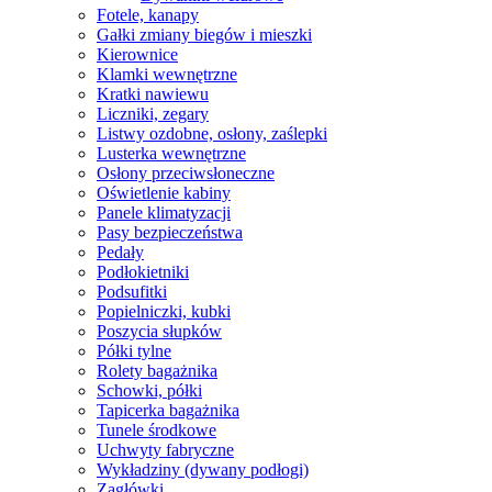
Fotele, kanapy
Gałki zmiany biegów i mieszki
Kierownice
Klamki wewnętrzne
Kratki nawiewu
Liczniki, zegary
Listwy ozdobne, osłony, zaślepki
Lusterka wewnętrzne
Osłony przeciwsłoneczne
Oświetlenie kabiny
Panele klimatyzacji
Pasy bezpieczeństwa
Pedały
Podłokietniki
Podsufitki
Popielniczki, kubki
Poszycia słupków
Półki tylne
Rolety bagażnika
Schowki, półki
Tapicerka bagażnika
Tunele środkowe
Uchwyty fabryczne
Wykładziny (dywany podłogi)
Zagłówki