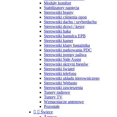
Moduły komfort
Stabilizatory napięcia
Sterowniki bramy
Sterowniki ciśnienia opon
Sterowniki dachu / szyberdachu
Sterowniki drzwi / kessy
Sterowniki haka
Sterowniki hamulca EPB
Sterowniki kamer
Sterowniki klapy bagażnika
Sterowniki parkowania PDC
Sterowniki pompy paliwa
Sterowniki Side Assist
Sterowniki skrzyni biegów
Sterowniki świateł
Sterowniki telefonu
Sterowniki układu kierowniczego
Sterowniki Webasto
Sterowniki zawieszenia
Tunery radiowe
Tunery TV
Wzmacniacze antenowe
Pozostałe


Świece
Żarowe