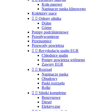
Koła pasowe
Napinacze paska klinowego
Kolektory ssące


Osłony silnika
Dolne
Górne
Pompy podciśnieniowe
Przepływomierze
Przepustnice
Przewody powietrza


Recyrkulacja spalin EGR
Chłodnice spalin
Pompy powietrza wtórnego
Zawory EGR


Rozrząd
Napinacze paska
Obudowy
Paski rozrządu
Rolki


Silniki kompletne
Benzynowe
Diesel
Elektryczne