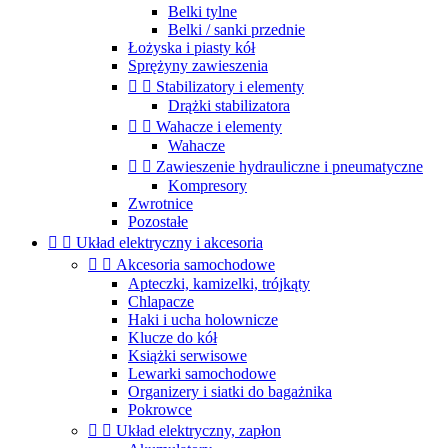
Belki tylne
Belki / sanki przednie
Łożyska i piasty kół
Sprężyny zawieszenia


Stabilizatory i elementy
Drążki stabilizatora


Wahacze i elementy
Wahacze


Zawieszenie hydrauliczne i pneumatyczne
Kompresory
Zwrotnice
Pozostałe


Układ elektryczny i akcesoria


Akcesoria samochodowe
Apteczki, kamizelki, trójkąty
Chlapacze
Haki i ucha holownicze
Klucze do kół
Książki serwisowe
Lewarki samochodowe
Organizery i siatki do bagażnika
Pokrowce


Układ elektryczny, zapłon