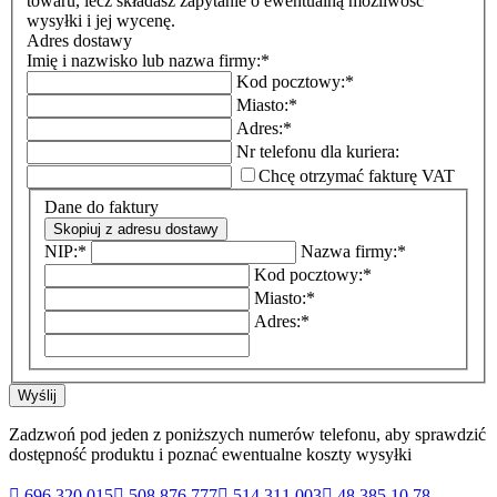
towaru, lecz składasz zapytanie o ewentualną możliwość
wysyłki i jej wycenę.
Adres dostawy
Imię i nazwisko lub nazwa firmy:
*
Kod pocztowy:
*
Miasto:
*
Adres:
*
Nr telefonu dla kuriera:
Chcę otrzymać fakturę VAT
Dane do faktury
Skopiuj z adresu dostawy
NIP:
*
Nazwa firmy:
*
Kod pocztowy:
*
Miasto:
*
Adres:
*
Wyślij
Zadzwoń pod jeden z poniższych numerów telefonu, aby sprawdzić
dostępność produktu i poznać ewentualne koszty wysyłki

696 320 015

508 876 777

514 311 003

48 385 10 78