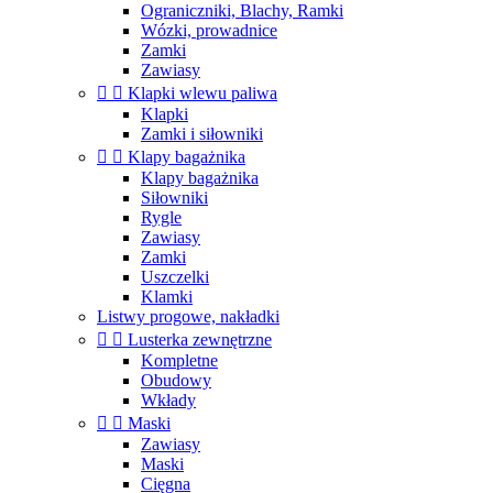
Ograniczniki, Blachy, Ramki
Wózki, prowadnice
Zamki
Zawiasy


Klapki wlewu paliwa
Klapki
Zamki i siłowniki


Klapy bagażnika
Klapy bagażnika
Siłowniki
Rygle
Zawiasy
Zamki
Uszczelki
Klamki
Listwy progowe, nakładki


Lusterka zewnętrzne
Kompletne
Obudowy
Wkłady


Maski
Zawiasy
Maski
Cięgna