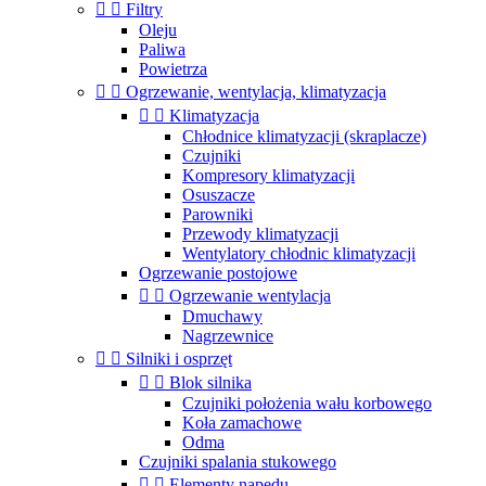


Filtry
Oleju
Paliwa
Powietrza


Ogrzewanie, wentylacja, klimatyzacja


Klimatyzacja
Chłodnice klimatyzacji (skraplacze)
Czujniki
Kompresory klimatyzacji
Osuszacze
Parowniki
Przewody klimatyzacji
Wentylatory chłodnic klimatyzacji
Ogrzewanie postojowe


Ogrzewanie wentylacja
Dmuchawy
Nagrzewnice


Silniki i osprzęt


Blok silnika
Czujniki położenia wału korbowego
Koła zamachowe
Odma
Czujniki spalania stukowego


Elementy napędu