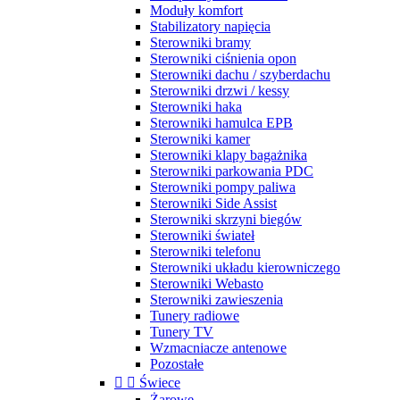
Moduły komfort
Stabilizatory napięcia
Sterowniki bramy
Sterowniki ciśnienia opon
Sterowniki dachu / szyberdachu
Sterowniki drzwi / kessy
Sterowniki haka
Sterowniki hamulca EPB
Sterowniki kamer
Sterowniki klapy bagażnika
Sterowniki parkowania PDC
Sterowniki pompy paliwa
Sterowniki Side Assist
Sterowniki skrzyni biegów
Sterowniki świateł
Sterowniki telefonu
Sterowniki układu kierowniczego
Sterowniki Webasto
Sterowniki zawieszenia
Tunery radiowe
Tunery TV
Wzmacniacze antenowe
Pozostałe


Świece
Żarowe