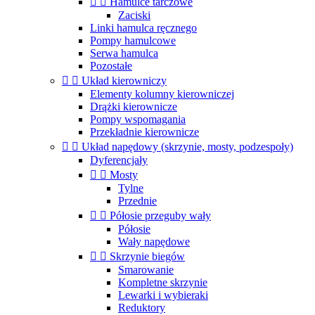


Hamulce tarczowe
Zaciski
Linki hamulca ręcznego
Pompy hamulcowe
Serwa hamulca
Pozostałe


Układ kierowniczy
Elementy kolumny kierowniczej
Drążki kierownicze
Pompy wspomagania
Przekładnie kierownicze


Układ napędowy (skrzynie, mosty, podzespoły)
Dyferencjały


Mosty
Tylne
Przednie


Półosie przeguby wały
Półosie
Wały napędowe


Skrzynie biegów
Smarowanie
Kompletne skrzynie
Lewarki i wybieraki
Reduktory