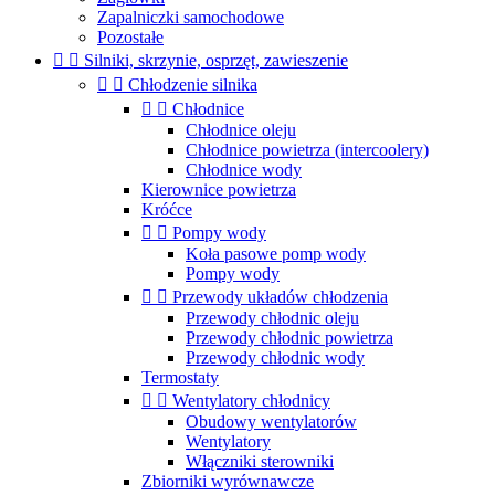
Zapalniczki samochodowe
Pozostałe


Silniki, skrzynie, osprzęt, zawieszenie


Chłodzenie silnika


Chłodnice
Chłodnice oleju
Chłodnice powietrza (intercoolery)
Chłodnice wody
Kierownice powietrza
Króćce


Pompy wody
Koła pasowe pomp wody
Pompy wody


Przewody układów chłodzenia
Przewody chłodnic oleju
Przewody chłodnic powietrza
Przewody chłodnic wody
Termostaty


Wentylatory chłodnicy
Obudowy wentylatorów
Wentylatory
Włączniki sterowniki
Zbiorniki wyrównawcze