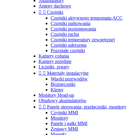
Akumulatory
Anteny dachowe


Czujniki
Czujniki aktywnego tempomatu ACC
Czujniki parkowania
Czujniki poziomowania
Czujniki ruchu
Czujniki temperatury zewnętrznej
Czujniki uderzenia
Pozostałe czujniki
Kamery cofania
Kamery przednie
Liczniki, zegary


Materiały instalacyjne
Wiązki przewodów
Bezpieczniki
Klemy
Monitory Head-up
Obudowy akumulatorów


Panele sterowania, przełączniki, monitory
Czytniki MMI
Monitory
Panele i gałki MMI
Zestawy MMI
Manetki