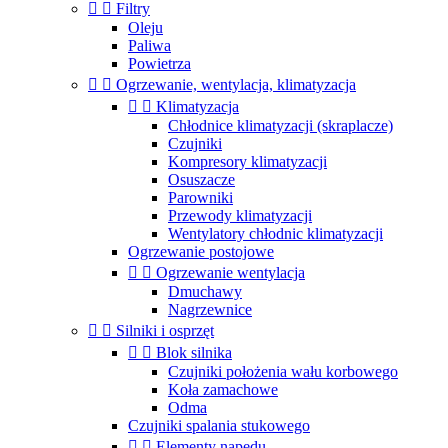


Filtry
Oleju
Paliwa
Powietrza


Ogrzewanie, wentylacja, klimatyzacja


Klimatyzacja
Chłodnice klimatyzacji (skraplacze)
Czujniki
Kompresory klimatyzacji
Osuszacze
Parowniki
Przewody klimatyzacji
Wentylatory chłodnic klimatyzacji
Ogrzewanie postojowe


Ogrzewanie wentylacja
Dmuchawy
Nagrzewnice


Silniki i osprzęt


Blok silnika
Czujniki położenia wału korbowego
Koła zamachowe
Odma
Czujniki spalania stukowego


Elementy napędu