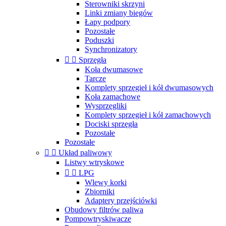
Sterowniki skrzyni
Linki zmiany biegów
Łapy podpory
Pozostałe
Poduszki
Synchronizatory


Sprzęgła
Koła dwumasowe
Tarcze
Komplety sprzęgieł i kół dwumasowych
Koła zamachowe
Wysprzęgliki
Komplety sprzęgieł i kół zamachowych
Dociski sprzęgła
Pozostałe
Pozostałe


Układ paliwowy
Listwy wtryskowe


LPG
Wlewy korki
Zbiorniki
Adaptery przejściówki
Obudowy filtrów paliwa
Pompowtryskiwacze