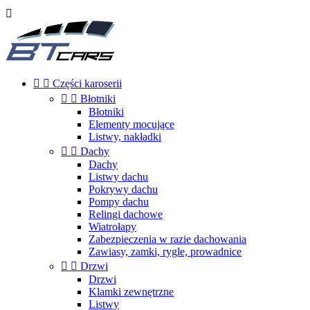



Części karoserii


Błotniki
Błotniki
Elementy mocujące
Listwy, nakładki


Dachy
Dachy
Listwy dachu
Pokrywy dachu
Pompy dachu
Relingi dachowe
Wiatrołapy
Zabezpieczenia w razie dachowania
Zawiasy, zamki, rygle, prowadnice


Drzwi
Drzwi
Klamki zewnętrzne
Listwy