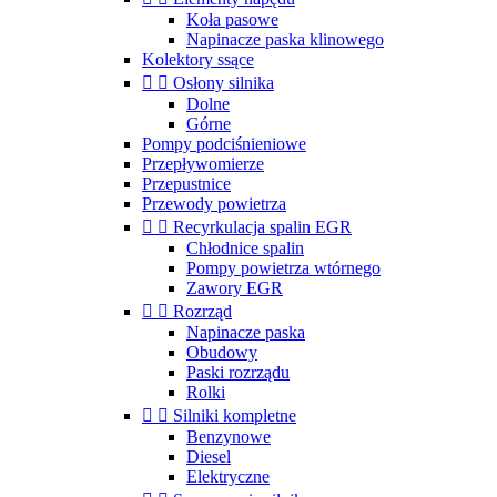
Koła pasowe
Napinacze paska klinowego
Kolektory ssące


Osłony silnika
Dolne
Górne
Pompy podciśnieniowe
Przepływomierze
Przepustnice
Przewody powietrza


Recyrkulacja spalin EGR
Chłodnice spalin
Pompy powietrza wtórnego
Zawory EGR


Rozrząd
Napinacze paska
Obudowy
Paski rozrządu
Rolki


Silniki kompletne
Benzynowe
Diesel
Elektryczne