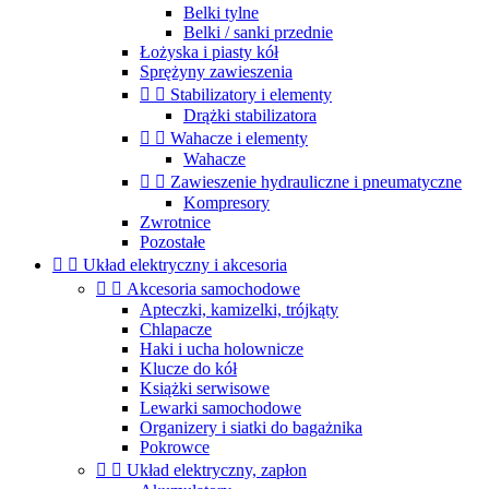
Belki tylne
Belki / sanki przednie
Łożyska i piasty kół
Sprężyny zawieszenia


Stabilizatory i elementy
Drążki stabilizatora


Wahacze i elementy
Wahacze


Zawieszenie hydrauliczne i pneumatyczne
Kompresory
Zwrotnice
Pozostałe


Układ elektryczny i akcesoria


Akcesoria samochodowe
Apteczki, kamizelki, trójkąty
Chlapacze
Haki i ucha holownicze
Klucze do kół
Książki serwisowe
Lewarki samochodowe
Organizery i siatki do bagażnika
Pokrowce


Układ elektryczny, zapłon