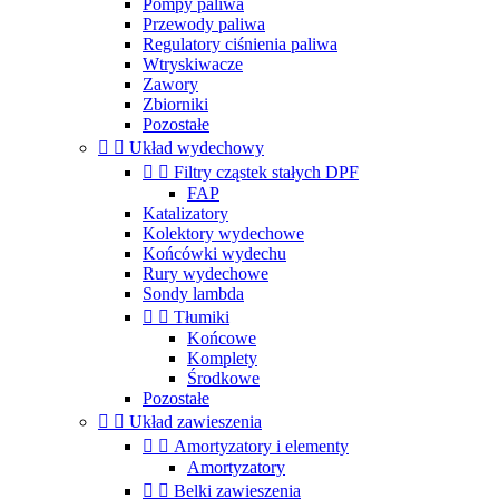
Pompy paliwa
Przewody paliwa
Regulatory ciśnienia paliwa
Wtryskiwacze
Zawory
Zbiorniki
Pozostałe


Układ wydechowy


Filtry cząstek stałych DPF
FAP
Katalizatory
Kolektory wydechowe
Końcówki wydechu
Rury wydechowe
Sondy lambda


Tłumiki
Końcowe
Komplety
Środkowe
Pozostałe


Układ zawieszenia


Amortyzatory i elementy
Amortyzatory


Belki zawieszenia