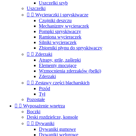
Uszczelki szyb
Uszczelki


Wycieraczki i spryskiwacze
Czujniki deszczu
Mechanizmy wycieraczek
Pompki spryskiwaczy
Ramiona wycieraczek
Silniki wycieraczek
Zbiorniki płynu do spryskiwaczy


Zderzaki
Atrapy, grile, zaślepki
Elementy mocujące
Wzmocnienia zderzaków (belki)
Zderzaki


Zestawy części blacharskich
Przód
Tył
Pozostałe


Wyposażenie wnętrza
Boczki
Deski rozdzielcze, konsole


Dywaniki
Dywaniki gumowe
Dywaniki welurowe