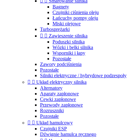


Smarowanie silnika
Bagnety
Czujniki ciśnienia oleju
Łańcuchy pompy oleju
Miski olejowe
Turbosprężarki


Zawieszenie silnika
Poduszki silnika
Wózki i belki silnika
Wsporniki i łapy
Pozostałe
Zawory podciśnienia
Pozostałe
Silniki elektryczne / hybrydowe podzespoły


Układ elektryczny silnika
Alternatory
Aparaty zapłonowe
Cewki zapłonowe
Przewody zapłonowe
Rozruszniki
Pozostałe


Układ hamulcowy
Czujniki ESP
Dźwignie hamulca ręcznego