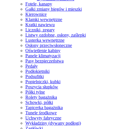
Fotele, kanapy
Gałki zmiany biegów i mieszki
Kierownice
Klamki wewnętrzne
Kratki nawiewu
Liczniki, zegary
Listwy ozdobne, osłony, zaślepki
Lusterka wewnętrzne
Osłony przeciwsłoneczne
Oświetlenie kabiny
Panele klimatyzacji
Pasy bezpieczeństwa
Pedały
Podłokietniki
Podsufitki
Popielniczki, kubki
Poszycia słupków
Półki tylne
Rolety bagażnika
Schowki, półki
Tapicerka bagażnika
Tunele środkowe
Uchwyty fabryczne
Wykładziny (dywany podłogi)
Zagłówki