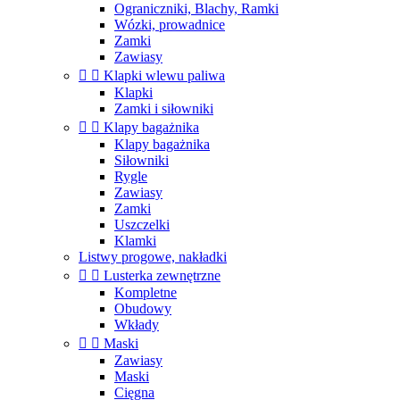
Ograniczniki, Blachy, Ramki
Wózki, prowadnice
Zamki
Zawiasy


Klapki wlewu paliwa
Klapki
Zamki i siłowniki


Klapy bagażnika
Klapy bagażnika
Siłowniki
Rygle
Zawiasy
Zamki
Uszczelki
Klamki
Listwy progowe, nakładki


Lusterka zewnętrzne
Kompletne
Obudowy
Wkłady


Maski
Zawiasy
Maski
Cięgna