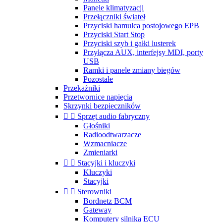
Panele klimatyzacji
Przełączniki świateł
Przyciski hamulca postojowego EPB
Przyciski Start Stop
Przyciski szyb i gałki lusterek
Przyłącza AUX, interfejsy MDI, porty
USB
Ramki i panele zmiany biegów
Pozostałe
Przekaźniki
Przetwornice napięcia
Skrzynki bezpieczników


Sprzęt audio fabryczny
Głośniki
Radioodtwarzacze
Wzmacniacze
Zmieniarki


Stacyjki i kluczyki
Kluczyki
Stacyjki


Sterowniki
Bordnetz BCM
Gateway
Komputery silnika ECU