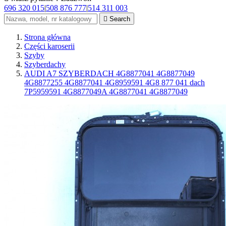
696 320 015
|
508 876 777
|
514 311 003

Search
Strona główna
Części karoserii
Szyby
Szyberdachy
AUDI A7 SZYBERDACH 4G8877041 4G8877049
4G8877255 4G8877041 4G8959591 4G8 877 041 dach
7P5959591 4G8877049A 4G8877041 4G8877049