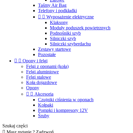
Taśmy Air Bag
Telefony i podkładki


Wyposażenie elektryczne
Klaksony
Moduły poduszek powietrznych
Podnośniki szyb
Silniczki szyb
Silniczki szyberdachu
Zestawy startowe
Pozostałe


Opony i felgi
Felgi z oponami (koła)
Felgi aluminiowe
Felgi stalowe
Koła dojazdowe
Opony


Akcesoria
Czujniki ciśnienia w oponach
Kołpaki
Pompki i kompresory 12V
Śruby
Szukaj części

Masz pytanie ? Zadzwoń