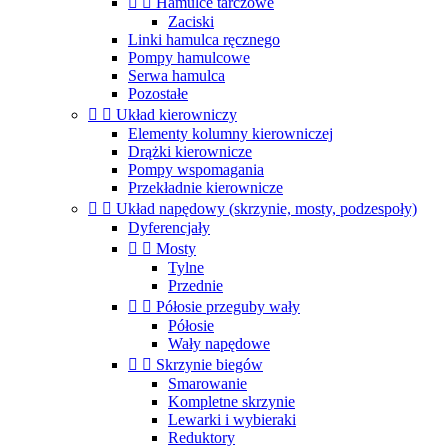


Hamulce tarczowe
Zaciski
Linki hamulca ręcznego
Pompy hamulcowe
Serwa hamulca
Pozostałe


Układ kierowniczy
Elementy kolumny kierowniczej
Drążki kierownicze
Pompy wspomagania
Przekładnie kierownicze


Układ napędowy (skrzynie, mosty, podzespoły)
Dyferencjały


Mosty
Tylne
Przednie


Półosie przeguby wały
Półosie
Wały napędowe


Skrzynie biegów
Smarowanie
Kompletne skrzynie
Lewarki i wybieraki
Reduktory