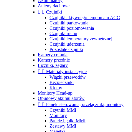
Akumulatory
Anteny dachowe


Czujniki
Czujniki aktywnego tempomatu ACC
Czujniki parkowania
Czujniki poziomowania
Czujniki ruchu
Czujniki temperatury zewnętrznej
Czujniki uderzenia
Pozostałe czujniki
Kamery cofania
Kamery przednie
Liczniki, zegary


Materiały instalacyjne
Wiązki przewodów
Bezpieczniki
Klemy
Monitory Head-up
Obudowy akumulatorów


Panele sterowania, przełączniki, monitory
Czytniki MMI
Monitory
Panele i gałki MMI
Zestawy MMI
Manetki