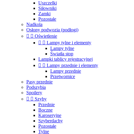
Uszczelki
Siłowniki
Zamki
Pozostałe
Nadkola
Osłony podwozia (podłogi)


Oświetlenie


Lampy tylne i elementy
Lampy tylne
Światła stop
Lampki tablicy rejestracyjnej


Lampy przednie i elementy
Lampy przednie
Przetwornice
Pasy przednie
Podszybia
Spoilery


Szyby
Przednie
Boczne
Karoseryjne
Szyberdachy
Pozostałe
Tylne