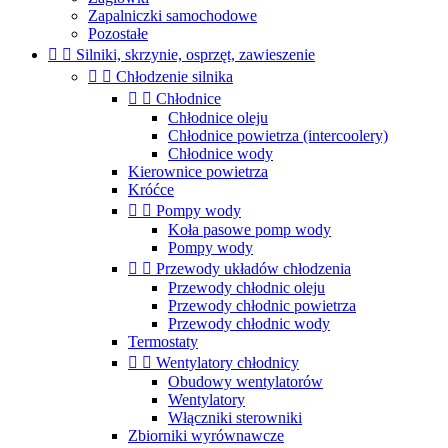
Zapalniczki samochodowe
Pozostałe


Silniki, skrzynie, osprzęt, zawieszenie


Chłodzenie silnika


Chłodnice
Chłodnice oleju
Chłodnice powietrza (intercoolery)
Chłodnice wody
Kierownice powietrza
Króćce


Pompy wody
Koła pasowe pomp wody
Pompy wody


Przewody układów chłodzenia
Przewody chłodnic oleju
Przewody chłodnic powietrza
Przewody chłodnic wody
Termostaty


Wentylatory chłodnicy
Obudowy wentylatorów
Wentylatory
Włączniki sterowniki
Zbiorniki wyrównawcze