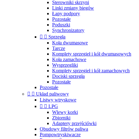
Sterowniki skrzyni
Linki zmiany biegów
Łapy podpory
Pozostałe
Poduszki
Synchronizatory


Sprzęgła
Koła dwumasowe
Tarcze
Komplety sprzęgieł i kół dwumasowych
Koła zamachowe
Wysprzęgliki
Komplety sprzęgieł i kół zamachowych
Dociski sprzęgła
Pozostałe
Pozostałe


Układ paliwowy
Listwy wtryskowe


LPG
Wlewy korki
Zbiorniki
Adaptery przejściówki
Obudowy filtrów paliwa
Pompowtryskiwacze