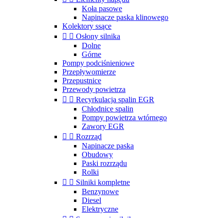
Koła pasowe
Napinacze paska klinowego
Kolektory ssące


Osłony silnika
Dolne
Górne
Pompy podciśnieniowe
Przepływomierze
Przepustnice
Przewody powietrza


Recyrkulacja spalin EGR
Chłodnice spalin
Pompy powietrza wtórnego
Zawory EGR


Rozrząd
Napinacze paska
Obudowy
Paski rozrządu
Rolki


Silniki kompletne
Benzynowe
Diesel
Elektryczne