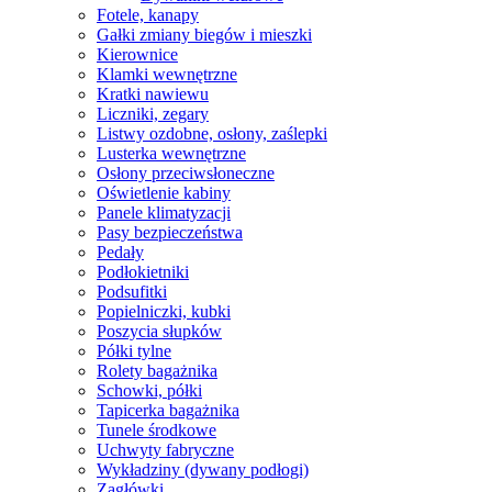
Fotele, kanapy
Gałki zmiany biegów i mieszki
Kierownice
Klamki wewnętrzne
Kratki nawiewu
Liczniki, zegary
Listwy ozdobne, osłony, zaślepki
Lusterka wewnętrzne
Osłony przeciwsłoneczne
Oświetlenie kabiny
Panele klimatyzacji
Pasy bezpieczeństwa
Pedały
Podłokietniki
Podsufitki
Popielniczki, kubki
Poszycia słupków
Półki tylne
Rolety bagażnika
Schowki, półki
Tapicerka bagażnika
Tunele środkowe
Uchwyty fabryczne
Wykładziny (dywany podłogi)
Zagłówki