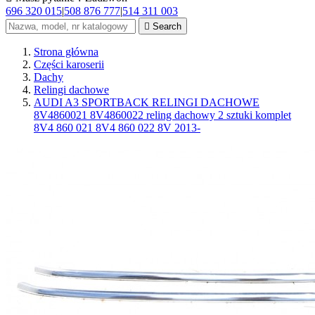
696 320 015
|
508 876 777
|
514 311 003

Search
Strona główna
Części karoserii
Dachy
Relingi dachowe
AUDI A3 SPORTBACK RELINGI DACHOWE
8V4860021 8V4860022 reling dachowy 2 sztuki komplet
8V4 860 021 8V4 860 022 8V 2013-