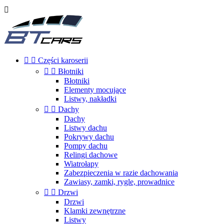



Części karoserii


Błotniki
Błotniki
Elementy mocujące
Listwy, nakładki


Dachy
Dachy
Listwy dachu
Pokrywy dachu
Pompy dachu
Relingi dachowe
Wiatrołapy
Zabezpieczenia w razie dachowania
Zawiasy, zamki, rygle, prowadnice


Drzwi
Drzwi
Klamki zewnętrzne
Listwy