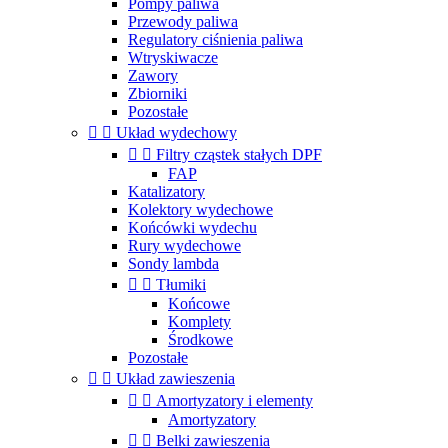
Pompy paliwa
Przewody paliwa
Regulatory ciśnienia paliwa
Wtryskiwacze
Zawory
Zbiorniki
Pozostałe


Układ wydechowy


Filtry cząstek stałych DPF
FAP
Katalizatory
Kolektory wydechowe
Końcówki wydechu
Rury wydechowe
Sondy lambda


Tłumiki
Końcowe
Komplety
Środkowe
Pozostałe


Układ zawieszenia


Amortyzatory i elementy
Amortyzatory


Belki zawieszenia