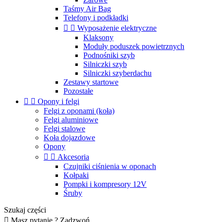
Taśmy Air Bag
Telefony i podkładki


Wyposażenie elektryczne
Klaksony
Moduły poduszek powietrznych
Podnośniki szyb
Silniczki szyb
Silniczki szyberdachu
Zestawy startowe
Pozostałe


Opony i felgi
Felgi z oponami (koła)
Felgi aluminiowe
Felgi stalowe
Koła dojazdowe
Opony


Akcesoria
Czujniki ciśnienia w oponach
Kołpaki
Pompki i kompresory 12V
Śruby
Szukaj części

Masz pytanie ? Zadzwoń