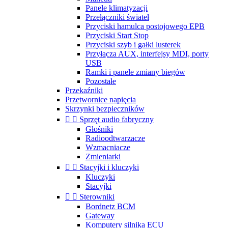
Panele klimatyzacji
Przełączniki świateł
Przyciski hamulca postojowego EPB
Przyciski Start Stop
Przyciski szyb i gałki lusterek
Przyłącza AUX, interfejsy MDI, porty
USB
Ramki i panele zmiany biegów
Pozostałe
Przekaźniki
Przetwornice napięcia
Skrzynki bezpieczników


Sprzęt audio fabryczny
Głośniki
Radioodtwarzacze
Wzmacniacze
Zmieniarki


Stacyjki i kluczyki
Kluczyki
Stacyjki


Sterowniki
Bordnetz BCM
Gateway
Komputery silnika ECU