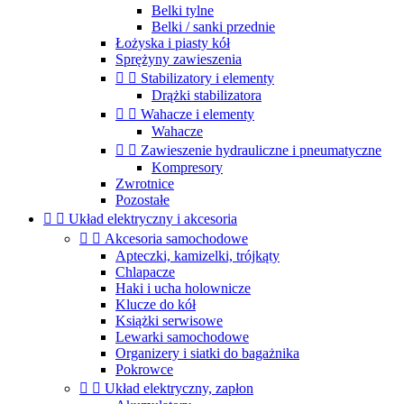
Belki tylne
Belki / sanki przednie
Łożyska i piasty kół
Sprężyny zawieszenia


Stabilizatory i elementy
Drążki stabilizatora


Wahacze i elementy
Wahacze


Zawieszenie hydrauliczne i pneumatyczne
Kompresory
Zwrotnice
Pozostałe


Układ elektryczny i akcesoria


Akcesoria samochodowe
Apteczki, kamizelki, trójkąty
Chlapacze
Haki i ucha holownicze
Klucze do kół
Książki serwisowe
Lewarki samochodowe
Organizery i siatki do bagażnika
Pokrowce


Układ elektryczny, zapłon