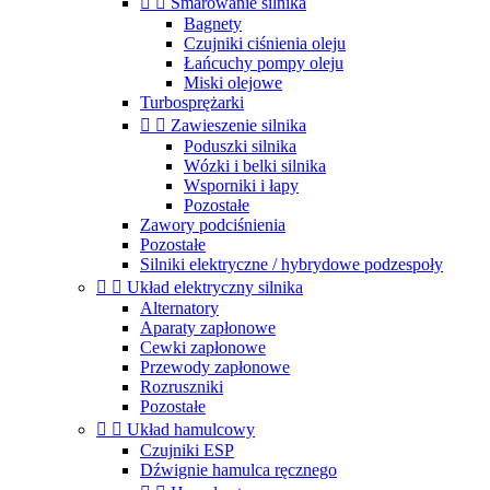


Smarowanie silnika
Bagnety
Czujniki ciśnienia oleju
Łańcuchy pompy oleju
Miski olejowe
Turbosprężarki


Zawieszenie silnika
Poduszki silnika
Wózki i belki silnika
Wsporniki i łapy
Pozostałe
Zawory podciśnienia
Pozostałe
Silniki elektryczne / hybrydowe podzespoły


Układ elektryczny silnika
Alternatory
Aparaty zapłonowe
Cewki zapłonowe
Przewody zapłonowe
Rozruszniki
Pozostałe


Układ hamulcowy
Czujniki ESP
Dźwignie hamulca ręcznego