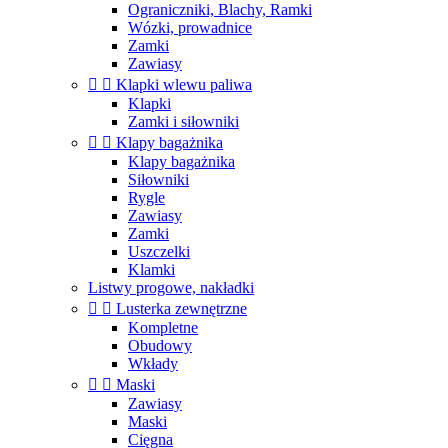
Ograniczniki, Blachy, Ramki
Wózki, prowadnice
Zamki
Zawiasy


Klapki wlewu paliwa
Klapki
Zamki i siłowniki


Klapy bagażnika
Klapy bagażnika
Siłowniki
Rygle
Zawiasy
Zamki
Uszczelki
Klamki
Listwy progowe, nakładki


Lusterka zewnętrzne
Kompletne
Obudowy
Wkłady


Maski
Zawiasy
Maski
Cięgna