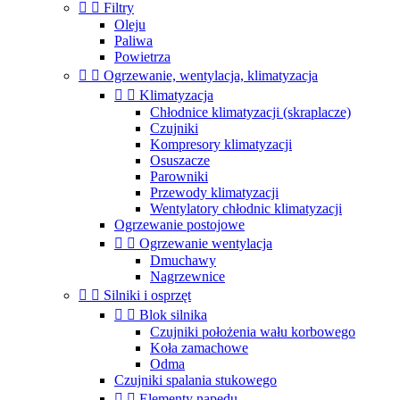


Filtry
Oleju
Paliwa
Powietrza


Ogrzewanie, wentylacja, klimatyzacja


Klimatyzacja
Chłodnice klimatyzacji (skraplacze)
Czujniki
Kompresory klimatyzacji
Osuszacze
Parowniki
Przewody klimatyzacji
Wentylatory chłodnic klimatyzacji
Ogrzewanie postojowe


Ogrzewanie wentylacja
Dmuchawy
Nagrzewnice


Silniki i osprzęt


Blok silnika
Czujniki położenia wału korbowego
Koła zamachowe
Odma
Czujniki spalania stukowego


Elementy napędu