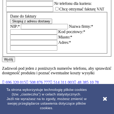
Nr telefonu dla kuriera:
Chcę otrzymać fakturę VAT
Dane do faktury
Skopiuj z adresu dostawy
NIP:
*
Nazwa firmy:
*
Kod pocztowy:
*
Miasto:
*
Adres:
*
Wyślij
Zadzwoń pod jeden z poniższych numerów telefonu, aby sprawdzić
dostępność produktu i poznać ewentualne koszty wysyłki

696 320 015

508 876 777

514 311 003

48 385 10 78
Ta strona wykorzystuje technologię plików cookies
(tzw. „ciasteczka”) w celach statystycznych.
Jeżli nie wyrażasz na to zgody, możesz zmienić w
Opis
swojej przeglądarce ustawienia dotyczące plików
Szczegóły produktu
cookies.
Więcej