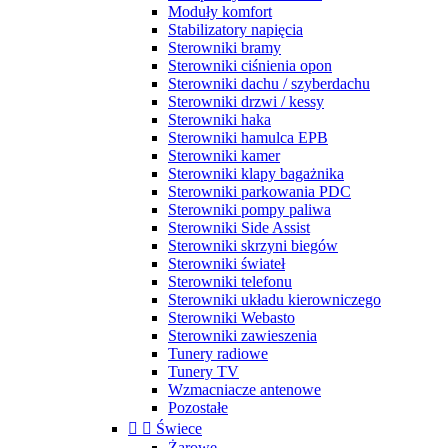
Moduły komfort
Stabilizatory napięcia
Sterowniki bramy
Sterowniki ciśnienia opon
Sterowniki dachu / szyberdachu
Sterowniki drzwi / kessy
Sterowniki haka
Sterowniki hamulca EPB
Sterowniki kamer
Sterowniki klapy bagażnika
Sterowniki parkowania PDC
Sterowniki pompy paliwa
Sterowniki Side Assist
Sterowniki skrzyni biegów
Sterowniki świateł
Sterowniki telefonu
Sterowniki układu kierowniczego
Sterowniki Webasto
Sterowniki zawieszenia
Tunery radiowe
Tunery TV
Wzmacniacze antenowe
Pozostałe


Świece
Żarowe