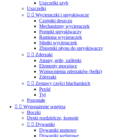
Uszczelki szyb
Uszczelki


Wycieraczki i spryskiwacze
Czujniki deszczu
Mechanizmy wycieraczek
Pompki spryskiwaczy
Ramiona wycieraczek
Silniki wycieraczek
Zbiorniki płynu do spryskiwaczy


Zderzaki
Atrapy, grile, zaślepki
Elementy mocujące
Wzmocnienia zderzaków (belki)
Zderzaki


Zestawy części blacharskich
Przód
Tył
Pozostałe


Wyposażenie wnętrza
Boczki
Deski rozdzielcze, konsole


Dywaniki
Dywaniki gumowe
Dywaniki welurowe