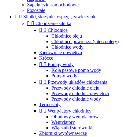
Zapalniczki samochodowe
Pozostałe


Silniki, skrzynie, osprzęt, zawieszenie


Chłodzenie silnika


Chłodnice
Chłodnice oleju
Chłodnice powietrza (intercoolery)
Chłodnice wody
Kierownice powietrza
Króćce


Pompy wody
Koła pasowe pomp wody
Pompy wody


Przewody układów chłodzenia
Przewody chłodnic oleju
Przewody chłodnic powietrza
Przewody chłodnic wody
Termostaty


Wentylatory chłodnicy
Obudowy wentylatorów
Wentylatory
Włączniki sterowniki
Zbiorniki wyrównawcze