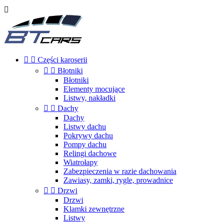



Części karoserii


Błotniki
Błotniki
Elementy mocujące
Listwy, nakładki


Dachy
Dachy
Listwy dachu
Pokrywy dachu
Pompy dachu
Relingi dachowe
Wiatrołapy
Zabezpieczenia w razie dachowania
Zawiasy, zamki, rygle, prowadnice


Drzwi
Drzwi
Klamki zewnętrzne
Listwy