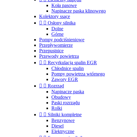
Koła pasowe
Napinacze paska klinowego
Kolektory ssące


Osłony silnika
Dolne
Górne
Pompy podciśnieniowe
Przepływomierze
Przepustnice
Przewody powietrza


Recyrkulacja spalin EGR
Chłodnice spalin
Pompy powietrza wtórnego
Zawory EGR


Rozrząd
Napinacze paska
Obudowy
Paski rozrządu
Rolki


Silniki kompletne
Benzynowe
Diesel
Elektryczne