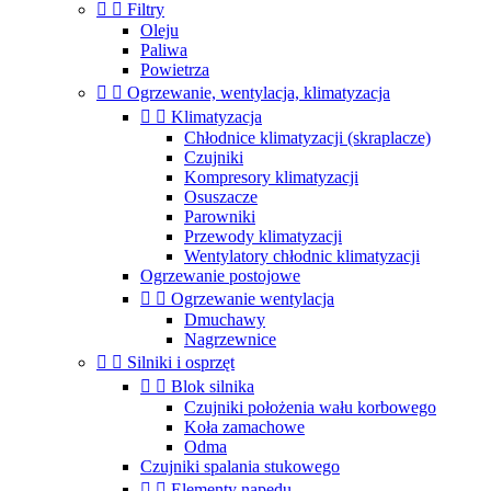


Filtry
Oleju
Paliwa
Powietrza


Ogrzewanie, wentylacja, klimatyzacja


Klimatyzacja
Chłodnice klimatyzacji (skraplacze)
Czujniki
Kompresory klimatyzacji
Osuszacze
Parowniki
Przewody klimatyzacji
Wentylatory chłodnic klimatyzacji
Ogrzewanie postojowe


Ogrzewanie wentylacja
Dmuchawy
Nagrzewnice


Silniki i osprzęt


Blok silnika
Czujniki położenia wału korbowego
Koła zamachowe
Odma
Czujniki spalania stukowego


Elementy napędu