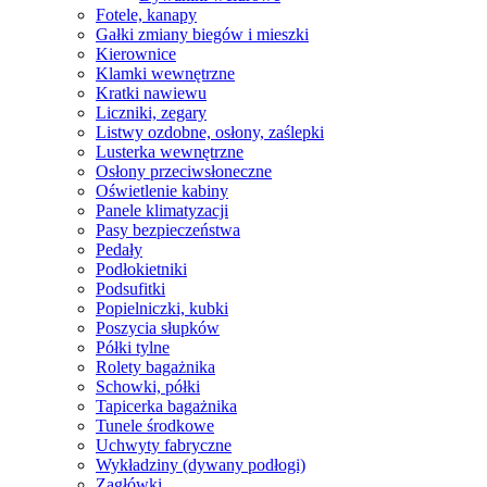
Fotele, kanapy
Gałki zmiany biegów i mieszki
Kierownice
Klamki wewnętrzne
Kratki nawiewu
Liczniki, zegary
Listwy ozdobne, osłony, zaślepki
Lusterka wewnętrzne
Osłony przeciwsłoneczne
Oświetlenie kabiny
Panele klimatyzacji
Pasy bezpieczeństwa
Pedały
Podłokietniki
Podsufitki
Popielniczki, kubki
Poszycia słupków
Półki tylne
Rolety bagażnika
Schowki, półki
Tapicerka bagażnika
Tunele środkowe
Uchwyty fabryczne
Wykładziny (dywany podłogi)
Zagłówki