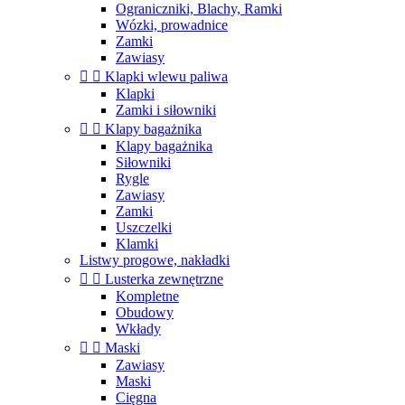
Ograniczniki, Blachy, Ramki
Wózki, prowadnice
Zamki
Zawiasy


Klapki wlewu paliwa
Klapki
Zamki i siłowniki


Klapy bagażnika
Klapy bagażnika
Siłowniki
Rygle
Zawiasy
Zamki
Uszczelki
Klamki
Listwy progowe, nakładki


Lusterka zewnętrzne
Kompletne
Obudowy
Wkłady


Maski
Zawiasy
Maski
Cięgna