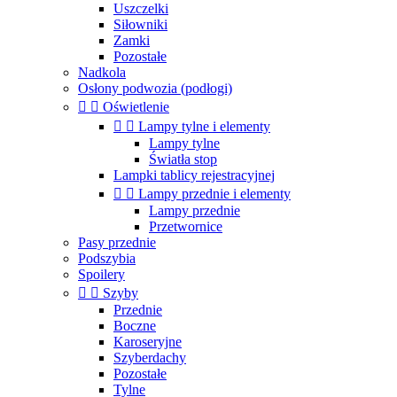
Uszczelki
Siłowniki
Zamki
Pozostałe
Nadkola
Osłony podwozia (podłogi)


Oświetlenie


Lampy tylne i elementy
Lampy tylne
Światła stop
Lampki tablicy rejestracyjnej


Lampy przednie i elementy
Lampy przednie
Przetwornice
Pasy przednie
Podszybia
Spoilery


Szyby
Przednie
Boczne
Karoseryjne
Szyberdachy
Pozostałe
Tylne