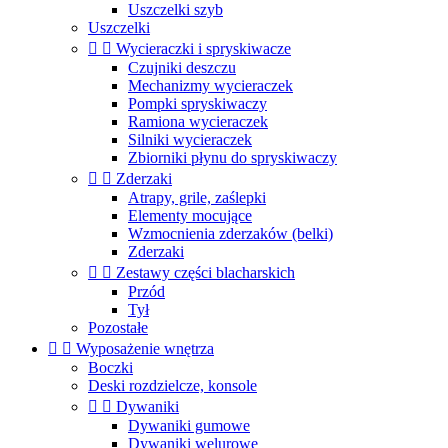
Uszczelki szyb
Uszczelki


Wycieraczki i spryskiwacze
Czujniki deszczu
Mechanizmy wycieraczek
Pompki spryskiwaczy
Ramiona wycieraczek
Silniki wycieraczek
Zbiorniki płynu do spryskiwaczy


Zderzaki
Atrapy, grile, zaślepki
Elementy mocujące
Wzmocnienia zderzaków (belki)
Zderzaki


Zestawy części blacharskich
Przód
Tył
Pozostałe


Wyposażenie wnętrza
Boczki
Deski rozdzielcze, konsole


Dywaniki
Dywaniki gumowe
Dywaniki welurowe