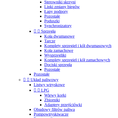
Sterowniki skrzyni
Linki zmiany biegów
Łapy podpory
Pozostałe
Poduszki
Synchronizatory


Sprzęgła
Koła dwumasowe
Tarcze
Komplety sprzęgieł i kół dwumasowych
Koła zamachowe
Wysprzęgliki
Komplety sprzęgieł i kół zamachowych
Dociski sprzęgła
Pozostałe
Pozostałe


Układ paliwowy
Listwy wtryskowe


LPG
Wlewy korki
Zbiorniki
Adaptery przejściówki
Obudowy filtrów paliwa
Pompowtryskiwacze