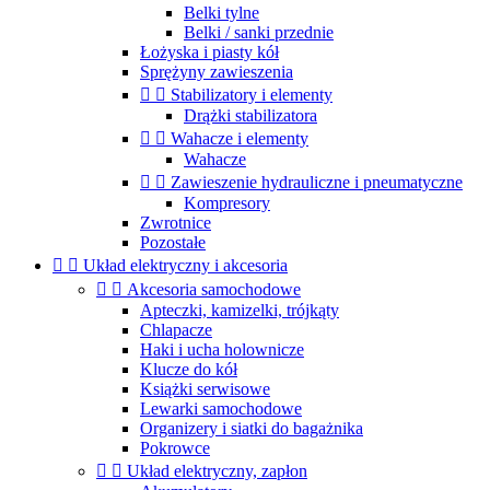
Belki tylne
Belki / sanki przednie
Łożyska i piasty kół
Sprężyny zawieszenia


Stabilizatory i elementy
Drążki stabilizatora


Wahacze i elementy
Wahacze


Zawieszenie hydrauliczne i pneumatyczne
Kompresory
Zwrotnice
Pozostałe


Układ elektryczny i akcesoria


Akcesoria samochodowe
Apteczki, kamizelki, trójkąty
Chlapacze
Haki i ucha holownicze
Klucze do kół
Książki serwisowe
Lewarki samochodowe
Organizery i siatki do bagażnika
Pokrowce


Układ elektryczny, zapłon