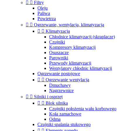


Filtry
Oleju
Paliwa
Powietrza


Ogrzewanie, wentylacja, klimatyzacja


Klimatyzacja
Chłodnice klimatyzacji (skraplacze)
Czujniki
Kompresory klimatyzacji
Osuszacze
Parowniki
Przewody klimatyzacji
Wentylatory chłodnic klimatyzacji
Ogrzewanie postojowe


Ogrzewanie wentylacja
Dmuchawy
Nagrzewnice


Silniki i osprzęt


Blok silnika
Czujniki położenia wału korbowego
Koła zamachowe
Odma
Czujniki spalania stukowego


Elementy napędu