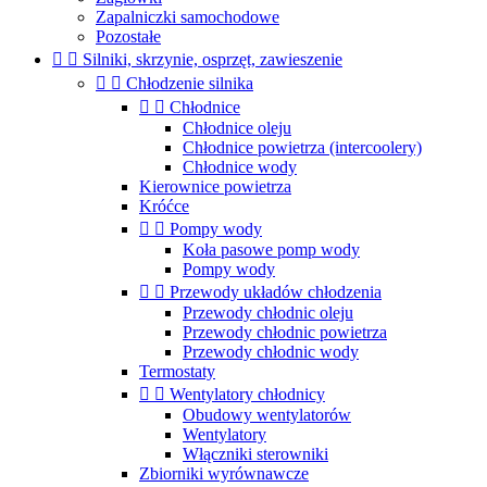
Zapalniczki samochodowe
Pozostałe


Silniki, skrzynie, osprzęt, zawieszenie


Chłodzenie silnika


Chłodnice
Chłodnice oleju
Chłodnice powietrza (intercoolery)
Chłodnice wody
Kierownice powietrza
Króćce


Pompy wody
Koła pasowe pomp wody
Pompy wody


Przewody układów chłodzenia
Przewody chłodnic oleju
Przewody chłodnic powietrza
Przewody chłodnic wody
Termostaty


Wentylatory chłodnicy
Obudowy wentylatorów
Wentylatory
Włączniki sterowniki
Zbiorniki wyrównawcze