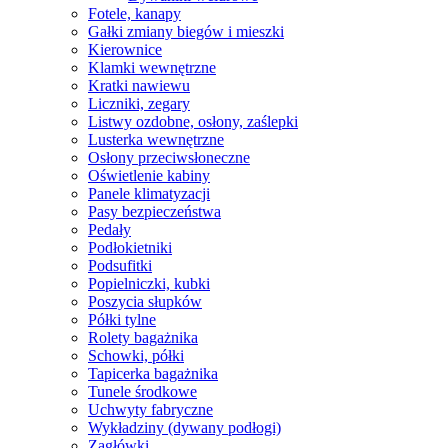
Fotele, kanapy
Gałki zmiany biegów i mieszki
Kierownice
Klamki wewnętrzne
Kratki nawiewu
Liczniki, zegary
Listwy ozdobne, osłony, zaślepki
Lusterka wewnętrzne
Osłony przeciwsłoneczne
Oświetlenie kabiny
Panele klimatyzacji
Pasy bezpieczeństwa
Pedały
Podłokietniki
Podsufitki
Popielniczki, kubki
Poszycia słupków
Półki tylne
Rolety bagażnika
Schowki, półki
Tapicerka bagażnika
Tunele środkowe
Uchwyty fabryczne
Wykładziny (dywany podłogi)
Zagłówki