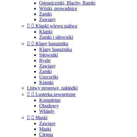
Ograniczniki, Blachy, Ramki
Wózki, prowadnice
Zamki
Zawiasy


Klapki wlewu paliwa
Klapki
Zamki i siłowniki


Klapy bagażnika
Klapy bagażnika
Siłowniki
Rygle
Zawiasy
Zamki
Uszczelki
Klamki
Listwy progowe, nakładki


Lusterka zewnętrzne
Kompletne
Obudowy
Wkłady


Maski
Zawiasy
Maski
Cięgna