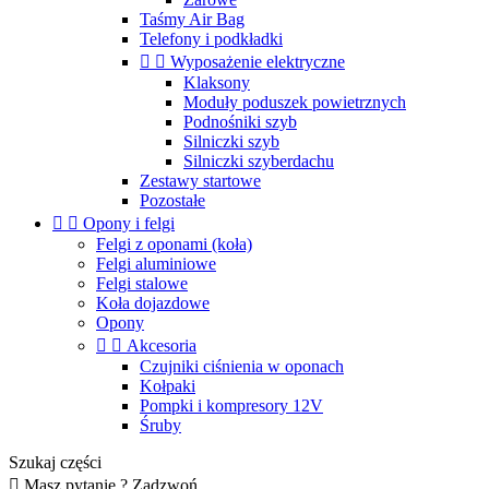
Taśmy Air Bag
Telefony i podkładki


Wyposażenie elektryczne
Klaksony
Moduły poduszek powietrznych
Podnośniki szyb
Silniczki szyb
Silniczki szyberdachu
Zestawy startowe
Pozostałe


Opony i felgi
Felgi z oponami (koła)
Felgi aluminiowe
Felgi stalowe
Koła dojazdowe
Opony


Akcesoria
Czujniki ciśnienia w oponach
Kołpaki
Pompki i kompresory 12V
Śruby
Szukaj części

Masz pytanie ? Zadzwoń