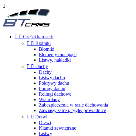



Części karoserii


Błotniki
Błotniki
Elementy mocujące
Listwy, nakładki


Dachy
Dachy
Listwy dachu
Pokrywy dachu
Pompy dachu
Relingi dachowe
Wiatrołapy
Zabezpieczenia w razie dachowania
Zawiasy, zamki, rygle, prowadnice


Drzwi
Drzwi
Klamki zewnętrzne
Listwy