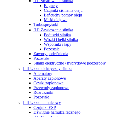


Smarowanie silnika
Bagnety
Czujniki ciśnienia oleju
Łańcuchy pompy oleju
Miski olejowe
Turbosprężarki


Zawieszenie silnika
Poduszki silnika
Wózki i belki silnika
Wsporniki i łapy
Pozostałe
Zawory podciśnienia
Pozostałe
Silniki elektryczne / hybrydowe podzespoły


Układ elektryczny silnika
Alternatory
Aparaty zapłonowe
Cewki zapłonowe
Przewody zapłonowe
Rozruszniki
Pozostałe


Układ hamulcowy
Czujniki ESP
Dźwignie hamulca ręcznego