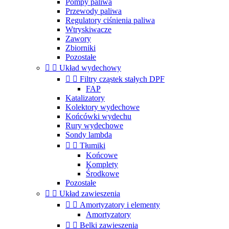
Pompy paliwa
Przewody paliwa
Regulatory ciśnienia paliwa
Wtryskiwacze
Zawory
Zbiorniki
Pozostałe


Układ wydechowy


Filtry cząstek stałych DPF
FAP
Katalizatory
Kolektory wydechowe
Końcówki wydechu
Rury wydechowe
Sondy lambda


Tłumiki
Końcowe
Komplety
Środkowe
Pozostałe


Układ zawieszenia


Amortyzatory i elementy
Amortyzatory


Belki zawieszenia