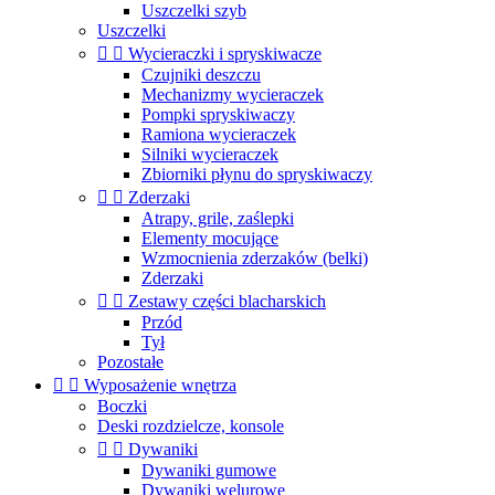
Uszczelki szyb
Uszczelki


Wycieraczki i spryskiwacze
Czujniki deszczu
Mechanizmy wycieraczek
Pompki spryskiwaczy
Ramiona wycieraczek
Silniki wycieraczek
Zbiorniki płynu do spryskiwaczy


Zderzaki
Atrapy, grile, zaślepki
Elementy mocujące
Wzmocnienia zderzaków (belki)
Zderzaki


Zestawy części blacharskich
Przód
Tył
Pozostałe


Wyposażenie wnętrza
Boczki
Deski rozdzielcze, konsole


Dywaniki
Dywaniki gumowe
Dywaniki welurowe