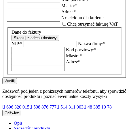
Miasto:
*
Adres:
*
Nr telefonu dla kuriera:
Chcę otrzymać fakturę VAT
Dane do faktury
Skopiuj z adresu dostawy
NIP:
*
Nazwa firmy:
*
Kod pocztowy:
*
Miasto:
*
Adres:
*
Wyślij
Zadzwoń pod jeden z poniższych numerów telefonu, aby sprawdzić
dostępność produktu i poznać ewentualne koszty wysyłki

696 320 015

508 876 777

514 311 003

48 385 10 78
Opis
Szczegóły produktu