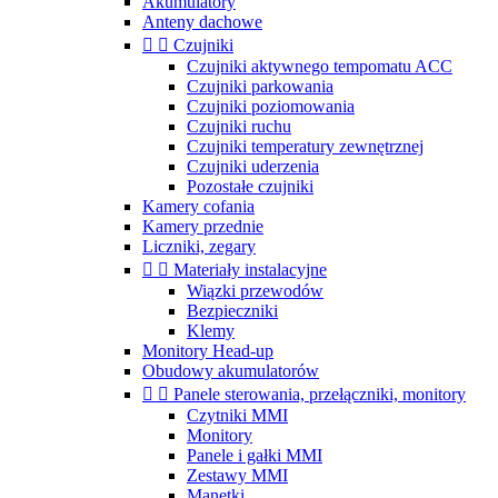
Akumulatory
Anteny dachowe


Czujniki
Czujniki aktywnego tempomatu ACC
Czujniki parkowania
Czujniki poziomowania
Czujniki ruchu
Czujniki temperatury zewnętrznej
Czujniki uderzenia
Pozostałe czujniki
Kamery cofania
Kamery przednie
Liczniki, zegary


Materiały instalacyjne
Wiązki przewodów
Bezpieczniki
Klemy
Monitory Head-up
Obudowy akumulatorów


Panele sterowania, przełączniki, monitory
Czytniki MMI
Monitory
Panele i gałki MMI
Zestawy MMI
Manetki