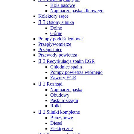
Koła pasowe
Napinacze paska klinowego
Kolektory ssące


Osłony silnika
Dolne
Górne
Pompy podciśnieniowe
Przepływomierze
Przepustnice
Przewody powietrza


Recyrkulacja spalin EGR
Chłodnice spalin
Pompy powietrza wtórnego
Zawory EGR


Rozrząd
Napinacze paska
Obudowy
Paski rozrządu
Rolki


Silniki kompletne
Benzynowe
Diesel
Elektryczne