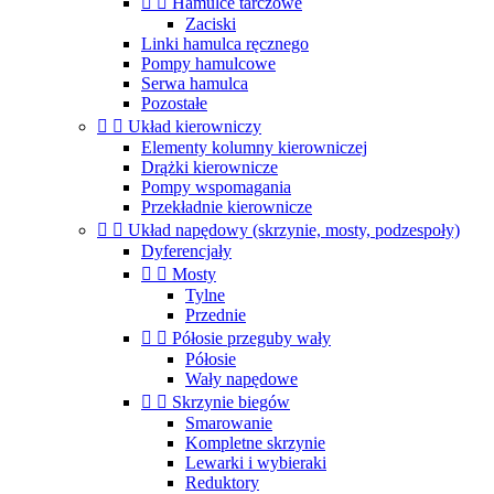


Hamulce tarczowe
Zaciski
Linki hamulca ręcznego
Pompy hamulcowe
Serwa hamulca
Pozostałe


Układ kierowniczy
Elementy kolumny kierowniczej
Drążki kierownicze
Pompy wspomagania
Przekładnie kierownicze


Układ napędowy (skrzynie, mosty, podzespoły)
Dyferencjały


Mosty
Tylne
Przednie


Półosie przeguby wały
Półosie
Wały napędowe


Skrzynie biegów
Smarowanie
Kompletne skrzynie
Lewarki i wybieraki
Reduktory