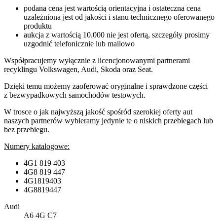
podana cena jest wartością orientacyjna i ostateczna cena
uzależniona jest od jakości i stanu technicznego oferowanego
produktu
aukcja z wartością 10.000 nie jest ofertą, szczegóły prosimy
uzgodnić telefonicznie lub mailowo
Współpracujemy wyłącznie z licencjonowanymi partnerami
recyklingu Volkswagen, Audi, Skoda oraz Seat.
Dzięki temu możemy zaoferować oryginalne i sprawdzone części
z bezwypadkowych samochodów testowych.
W trosce o jak najwyższą jakość spośród szerokiej oferty aut
naszych partnerów wybieramy jedynie te o niskich przebiegach lub
bez przebiegu.
Numery katalogowe:
4G1 819 403
4G8 819 447
4G1819403
4G8819447
Audi
A6 4G C7