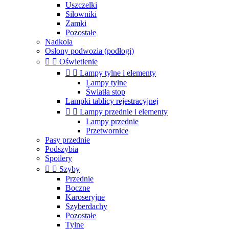
Uszczelki
Siłowniki
Zamki
Pozostałe
Nadkola
Osłony podwozia (podłogi)


Oświetlenie


Lampy tylne i elementy
Lampy tylne
Światła stop
Lampki tablicy rejestracyjnej


Lampy przednie i elementy
Lampy przednie
Przetwornice
Pasy przednie
Podszybia
Spoilery


Szyby
Przednie
Boczne
Karoseryjne
Szyberdachy
Pozostałe
Tylne