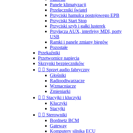
Panele klimatyzacji
Przełączniki świateł
Przyciski hamulca postojowego EPB
Przyciski Start Stop
Przyciski szyb i gałki lusterek
Przyłącza AUX, interfejsy MDI, porty
USB
Ramki i panele zmiany biegów
Pozostałe
Przekaźniki
Przetwornice napięcia
Skrzynki bezpieczników


Sprzęt audio fabryczny
Głośniki
Radioodtwarzacze
Wzmacniacze
Zmieniarki


Stacyjki i kluczyki
Kluczyki
Stacyjki


Sterowniki
Bordnetz BCM
Gateway
Komputery silnika ECU