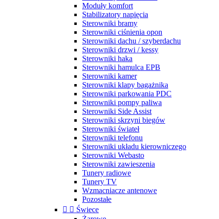
Moduły komfort
Stabilizatory napięcia
Sterowniki bramy
Sterowniki ciśnienia opon
Sterowniki dachu / szyberdachu
Sterowniki drzwi / kessy
Sterowniki haka
Sterowniki hamulca EPB
Sterowniki kamer
Sterowniki klapy bagażnika
Sterowniki parkowania PDC
Sterowniki pompy paliwa
Sterowniki Side Assist
Sterowniki skrzyni biegów
Sterowniki świateł
Sterowniki telefonu
Sterowniki układu kierowniczego
Sterowniki Webasto
Sterowniki zawieszenia
Tunery radiowe
Tunery TV
Wzmacniacze antenowe
Pozostałe


Świece
Żarowe