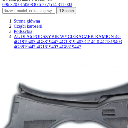
696 320 015
|
508 876 777
|
514 311 003

Search
Strona główna
Części karoserii
Podszybia
AUDI A6 PODSZYBIE WYCIERACZEK RAMION 4G
4G1819403 4G8819447 4G1 819 403 C7 4G0 4G1819403
4G8819447 4G1819403 4G8819447