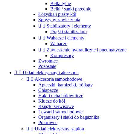
Belki tylne
Belki / sanki przednie
Łożyska i piasty kół
Sprężyny zawieszenia


Stabilizatory i elementy
Drążki stabilizatora


Wahacze i elementy
Wahacze


Zawieszenie hydrauliczne i pneumatyczne
Kompresory
Zwrotnice
Pozostałe


Układ elektryczny i akcesoria


Akcesoria samochodowe
Apteczki, kamizelki, trójkąty
Chlapacze
Haki i ucha holownicze
Klucze do kół
Książki serwisowe
Lewarki samochodowe
Organizery i siatki do bagażnika
Pokrowce


Układ elektryczny, zapłon