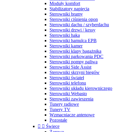
Moduły komfort
Stabilizatory napięcia
Sterowniki bramy
Sterowniki ciśnienia opon
Sterowniki dachu / szyberdachu
Sterowniki drzwi / kessy
Sterowniki haka
Sterowniki hamulca EPB
Sterowniki kamer
Sterowniki klapy bagażnika
Sterowniki parkowania PDC
Sterowniki pompy paliwa
Sterowniki Side Assist
Sterowniki skrzyni biegów
Sterowniki świateł
Sterowniki telefonu
Sterowniki układu kierowniczego
Sterowniki Webasto
Sterowniki zawieszenia
Tunery radiowe
Tunery TV
Wzmacniacze antenowe
Pozostałe


Świece
Żarowe