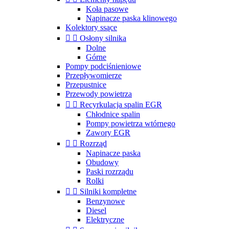
Koła pasowe
Napinacze paska klinowego
Kolektory ssące


Osłony silnika
Dolne
Górne
Pompy podciśnieniowe
Przepływomierze
Przepustnice
Przewody powietrza


Recyrkulacja spalin EGR
Chłodnice spalin
Pompy powietrza wtórnego
Zawory EGR


Rozrząd
Napinacze paska
Obudowy
Paski rozrządu
Rolki


Silniki kompletne
Benzynowe
Diesel
Elektryczne