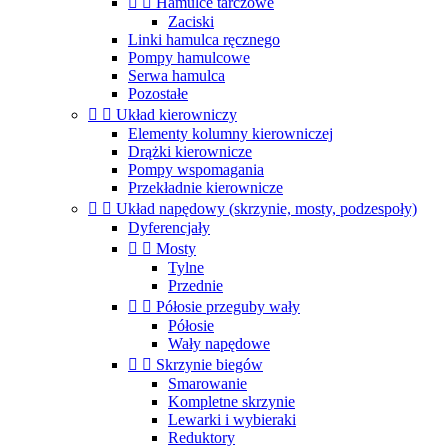


Hamulce tarczowe
Zaciski
Linki hamulca ręcznego
Pompy hamulcowe
Serwa hamulca
Pozostałe


Układ kierowniczy
Elementy kolumny kierowniczej
Drążki kierownicze
Pompy wspomagania
Przekładnie kierownicze


Układ napędowy (skrzynie, mosty, podzespoły)
Dyferencjały


Mosty
Tylne
Przednie


Półosie przeguby wały
Półosie
Wały napędowe


Skrzynie biegów
Smarowanie
Kompletne skrzynie
Lewarki i wybieraki
Reduktory