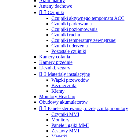
Akumulatory
Anteny dachowe


Czujniki
Czujniki aktywnego tempomatu ACC
Czujniki parkowania
Czujniki poziomowania
Czujniki ruchu
Czujniki temperatury zewnętrznej
Czujniki uderzenia
Pozostałe czujniki
Kamery cofania
Kamery przednie
Liczniki, zegary


Materiały instalacyjne
Wiązki przewodów
Bezpieczniki
Klemy
Monitory Head-up
Obudowy akumulatorów


Panele sterowania, przełączniki, monitory
Czytniki MMI
Monitory
Panele i gałki MMI
Zestawy MMI
Manetki