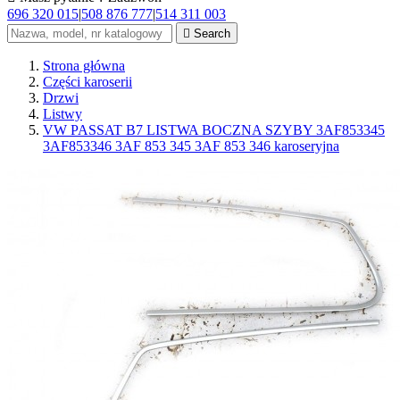
696 320 015
|
508 876 777
|
514 311 003

Search
Strona główna
Części karoserii
Drzwi
Listwy
VW PASSAT B7 LISTWA BOCZNA SZYBY 3AF853345
3AF853346 3AF 853 345 3AF 853 346 karoseryjna