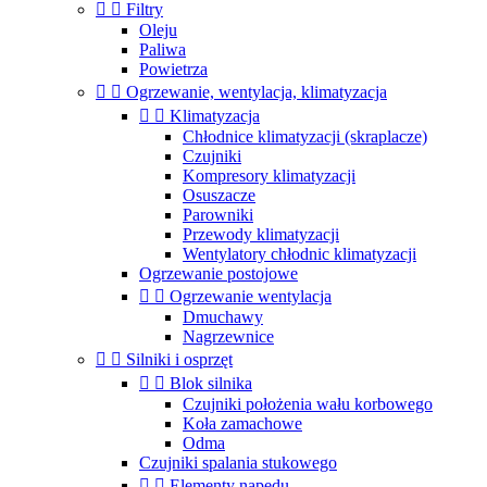


Filtry
Oleju
Paliwa
Powietrza


Ogrzewanie, wentylacja, klimatyzacja


Klimatyzacja
Chłodnice klimatyzacji (skraplacze)
Czujniki
Kompresory klimatyzacji
Osuszacze
Parowniki
Przewody klimatyzacji
Wentylatory chłodnic klimatyzacji
Ogrzewanie postojowe


Ogrzewanie wentylacja
Dmuchawy
Nagrzewnice


Silniki i osprzęt


Blok silnika
Czujniki położenia wału korbowego
Koła zamachowe
Odma
Czujniki spalania stukowego


Elementy napędu