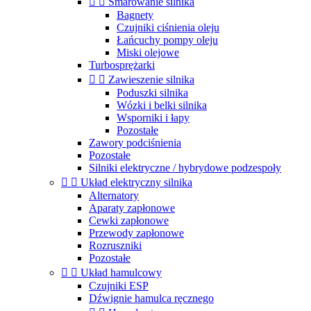


Smarowanie silnika
Bagnety
Czujniki ciśnienia oleju
Łańcuchy pompy oleju
Miski olejowe
Turbosprężarki


Zawieszenie silnika
Poduszki silnika
Wózki i belki silnika
Wsporniki i łapy
Pozostałe
Zawory podciśnienia
Pozostałe
Silniki elektryczne / hybrydowe podzespoły


Układ elektryczny silnika
Alternatory
Aparaty zapłonowe
Cewki zapłonowe
Przewody zapłonowe
Rozruszniki
Pozostałe


Układ hamulcowy
Czujniki ESP
Dźwignie hamulca ręcznego