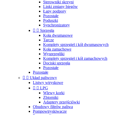
Sterowniki skrzyni
Linki zmiany biegów
Łapy podpory
Pozostałe
Poduszki
Synchronizatory


Sprzęgła
Koła dwumasowe
Tarcze
Komplety sprzęgieł i kół dwumasowych
Koła zamachowe
Wysprzęgliki
Komplety sprzęgieł i kół zamachowych
Dociski sprzęgła
Pozostałe
Pozostałe


Układ paliwowy
Listwy wtryskowe


LPG
Wlewy korki
Zbiorniki
Adaptery przejściówki
Obudowy filtrów paliwa
Pompowtryskiwacze