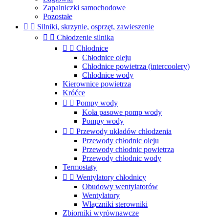
Zapalniczki samochodowe
Pozostałe


Silniki, skrzynie, osprzęt, zawieszenie


Chłodzenie silnika


Chłodnice
Chłodnice oleju
Chłodnice powietrza (intercoolery)
Chłodnice wody
Kierownice powietrza
Króćce


Pompy wody
Koła pasowe pomp wody
Pompy wody


Przewody układów chłodzenia
Przewody chłodnic oleju
Przewody chłodnic powietrza
Przewody chłodnic wody
Termostaty


Wentylatory chłodnicy
Obudowy wentylatorów
Wentylatory
Włączniki sterowniki
Zbiorniki wyrównawcze