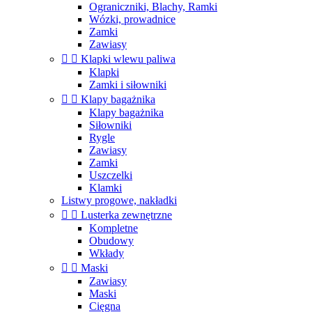
Ograniczniki, Blachy, Ramki
Wózki, prowadnice
Zamki
Zawiasy


Klapki wlewu paliwa
Klapki
Zamki i siłowniki


Klapy bagażnika
Klapy bagażnika
Siłowniki
Rygle
Zawiasy
Zamki
Uszczelki
Klamki
Listwy progowe, nakładki


Lusterka zewnętrzne
Kompletne
Obudowy
Wkłady


Maski
Zawiasy
Maski
Cięgna