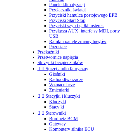
Panele klimatyzacji
Przełączniki świateł
Przyciski hamulca postojowego EPB
Przyciski Start Stop
Przyciski szyb i gałki lusterek
Przyłącza AUX, interfejsy MDI, porty
USB
Ramki i panele zmiany biegów
Pozostałe
Przekaźniki
Przetwornice napięcia
Skrzynki bezpieczników


Sprzęt audio fabryczny
Głośniki
Radioodtwarzacze
Wzmacniacze
Zmieniarki


Stacyjki i kluczyki
Kluczyki
Stacyjki


Sterowniki
Bordnetz BCM
Gateway
Komputery silnika ECU