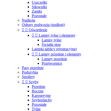
Uszczelki
Siłowniki
Zamki
Pozostałe
Nadkola
Osłony podwozia (podłogi)


Oświetlenie


Lampy tylne i elementy
Lampy tylne
Światła stop
Lampki tablicy rejestracyjnej


Lampy przednie i elementy
Lampy przednie
Przetwornice
Pasy przednie
Podszybia
Spoilery


Szyby
Przednie
Boczne
Karoseryjne
Szyberdachy
Pozostałe
Tylne