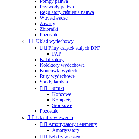
Pompy paliwa
Przewody paliwa
Regulatory ciśnienia paliwa
Wtryskiwacze
Zawory
Zbiorniki
Pozostałe


Układ wydechowy


Filtry cząstek stałych DPF
FAP
Katalizatory
Kolektory wydechowe
Końcówki wydechu
Rury wydechowe
Sondy lambda


Tłumiki
Końcowe
Komplety
Środkowe
Pozostałe


Układ zawieszenia


Amortyzatory i elementy
Amortyzatory


Belki zawieszenia