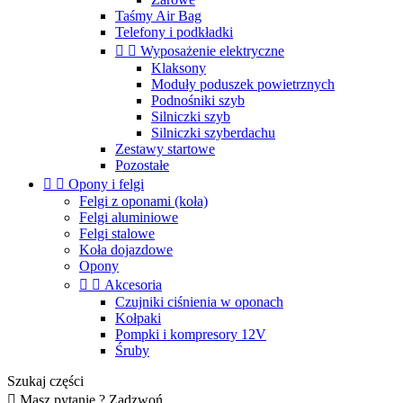
Taśmy Air Bag
Telefony i podkładki


Wyposażenie elektryczne
Klaksony
Moduły poduszek powietrznych
Podnośniki szyb
Silniczki szyb
Silniczki szyberdachu
Zestawy startowe
Pozostałe


Opony i felgi
Felgi z oponami (koła)
Felgi aluminiowe
Felgi stalowe
Koła dojazdowe
Opony


Akcesoria
Czujniki ciśnienia w oponach
Kołpaki
Pompki i kompresory 12V
Śruby
Szukaj części

Masz pytanie ? Zadzwoń