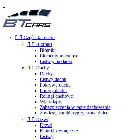



Części karoserii


Błotniki
Błotniki
Elementy mocujące
Listwy, nakładki


Dachy
Dachy
Listwy dachu
Pokrywy dachu
Pompy dachu
Relingi dachowe
Wiatrołapy
Zabezpieczenia w razie dachowania
Zawiasy, zamki, rygle, prowadnice


Drzwi
Drzwi
Klamki zewnętrzne
Listwy