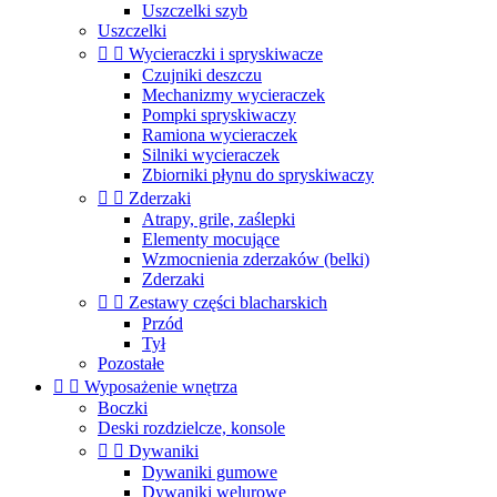
Uszczelki szyb
Uszczelki


Wycieraczki i spryskiwacze
Czujniki deszczu
Mechanizmy wycieraczek
Pompki spryskiwaczy
Ramiona wycieraczek
Silniki wycieraczek
Zbiorniki płynu do spryskiwaczy


Zderzaki
Atrapy, grile, zaślepki
Elementy mocujące
Wzmocnienia zderzaków (belki)
Zderzaki


Zestawy części blacharskich
Przód
Tył
Pozostałe


Wyposażenie wnętrza
Boczki
Deski rozdzielcze, konsole


Dywaniki
Dywaniki gumowe
Dywaniki welurowe