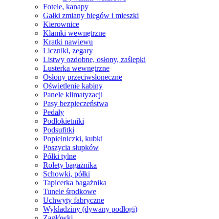
Fotele, kanapy
Gałki zmiany biegów i mieszki
Kierownice
Klamki wewnętrzne
Kratki nawiewu
Liczniki, zegary
Listwy ozdobne, osłony, zaślepki
Lusterka wewnętrzne
Osłony przeciwsłoneczne
Oświetlenie kabiny
Panele klimatyzacji
Pasy bezpieczeństwa
Pedały
Podłokietniki
Podsufitki
Popielniczki, kubki
Poszycia słupków
Półki tylne
Rolety bagażnika
Schowki, półki
Tapicerka bagażnika
Tunele środkowe
Uchwyty fabryczne
Wykładziny (dywany podłogi)
Zagłówki