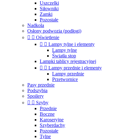
Uszczelki
Siłowniki
Zamki
Pozostałe
Nadkola
Osłony podwozia (podłogi)


Oświetlenie


Lampy tylne i elementy
Lampy tylne
Światła stop
Lampki tablicy rejestracyjnej


Lampy przednie i elementy
Lampy przednie
Przetwornice
Pasy przednie
Podszybia
Spoilery


Szyby
Przednie
Boczne
Karoseryjne
Szyberdachy
Pozostałe
Tylne