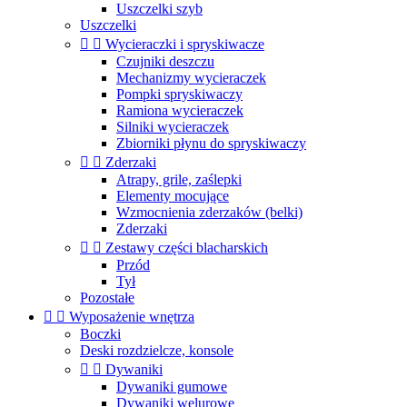
Uszczelki szyb
Uszczelki


Wycieraczki i spryskiwacze
Czujniki deszczu
Mechanizmy wycieraczek
Pompki spryskiwaczy
Ramiona wycieraczek
Silniki wycieraczek
Zbiorniki płynu do spryskiwaczy


Zderzaki
Atrapy, grile, zaślepki
Elementy mocujące
Wzmocnienia zderzaków (belki)
Zderzaki


Zestawy części blacharskich
Przód
Tył
Pozostałe


Wyposażenie wnętrza
Boczki
Deski rozdzielcze, konsole


Dywaniki
Dywaniki gumowe
Dywaniki welurowe