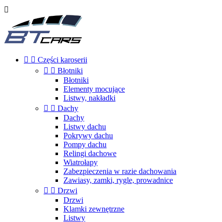



Części karoserii


Błotniki
Błotniki
Elementy mocujące
Listwy, nakładki


Dachy
Dachy
Listwy dachu
Pokrywy dachu
Pompy dachu
Relingi dachowe
Wiatrołapy
Zabezpieczenia w razie dachowania
Zawiasy, zamki, rygle, prowadnice


Drzwi
Drzwi
Klamki zewnętrzne
Listwy