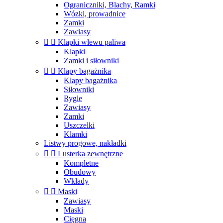
Ograniczniki, Blachy, Ramki
Wózki, prowadnice
Zamki
Zawiasy


Klapki wlewu paliwa
Klapki
Zamki i siłowniki


Klapy bagażnika
Klapy bagażnika
Siłowniki
Rygle
Zawiasy
Zamki
Uszczelki
Klamki
Listwy progowe, nakładki


Lusterka zewnętrzne
Kompletne
Obudowy
Wkłady


Maski
Zawiasy
Maski
Cięgna