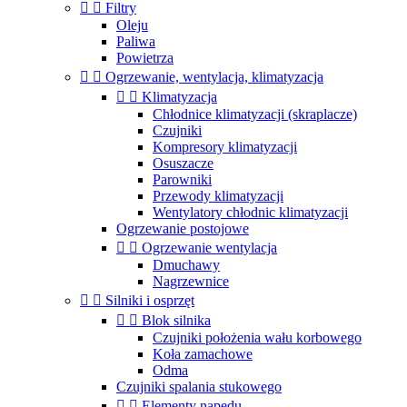


Filtry
Oleju
Paliwa
Powietrza


Ogrzewanie, wentylacja, klimatyzacja


Klimatyzacja
Chłodnice klimatyzacji (skraplacze)
Czujniki
Kompresory klimatyzacji
Osuszacze
Parowniki
Przewody klimatyzacji
Wentylatory chłodnic klimatyzacji
Ogrzewanie postojowe


Ogrzewanie wentylacja
Dmuchawy
Nagrzewnice


Silniki i osprzęt


Blok silnika
Czujniki położenia wału korbowego
Koła zamachowe
Odma
Czujniki spalania stukowego


Elementy napędu