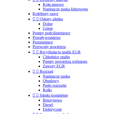
Koła pasowe
Napinacze paska klinowego
Kolektory ssące


Osłony silnika
Dolne
Górne
Pompy podciśnieniowe
Przepływomierze
Przepustnice
Przewody powietrza


Recyrkulacja spalin EGR
Chłodnice spalin
Pompy powietrza wtórnego
Zawory EGR


Rozrząd
Napinacze paska
Obudowy
Paski rozrządu
Rolki


Silniki kompletne
Benzynowe
Diesel
Elektryczne