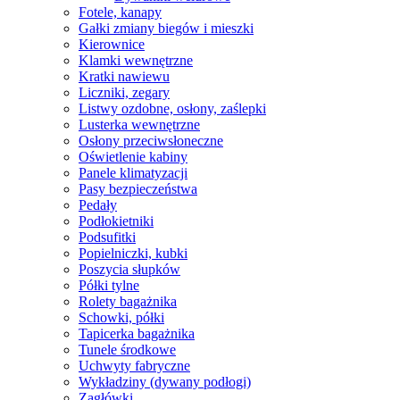
Fotele, kanapy
Gałki zmiany biegów i mieszki
Kierownice
Klamki wewnętrzne
Kratki nawiewu
Liczniki, zegary
Listwy ozdobne, osłony, zaślepki
Lusterka wewnętrzne
Osłony przeciwsłoneczne
Oświetlenie kabiny
Panele klimatyzacji
Pasy bezpieczeństwa
Pedały
Podłokietniki
Podsufitki
Popielniczki, kubki
Poszycia słupków
Półki tylne
Rolety bagażnika
Schowki, półki
Tapicerka bagażnika
Tunele środkowe
Uchwyty fabryczne
Wykładziny (dywany podłogi)
Zagłówki