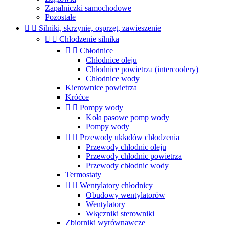
Zapalniczki samochodowe
Pozostałe


Silniki, skrzynie, osprzęt, zawieszenie


Chłodzenie silnika


Chłodnice
Chłodnice oleju
Chłodnice powietrza (intercoolery)
Chłodnice wody
Kierownice powietrza
Króćce


Pompy wody
Koła pasowe pomp wody
Pompy wody


Przewody układów chłodzenia
Przewody chłodnic oleju
Przewody chłodnic powietrza
Przewody chłodnic wody
Termostaty


Wentylatory chłodnicy
Obudowy wentylatorów
Wentylatory
Włączniki sterowniki
Zbiorniki wyrównawcze