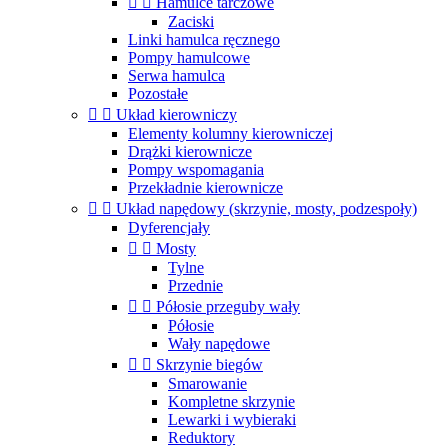


Hamulce tarczowe
Zaciski
Linki hamulca ręcznego
Pompy hamulcowe
Serwa hamulca
Pozostałe


Układ kierowniczy
Elementy kolumny kierowniczej
Drążki kierownicze
Pompy wspomagania
Przekładnie kierownicze


Układ napędowy (skrzynie, mosty, podzespoły)
Dyferencjały


Mosty
Tylne
Przednie


Półosie przeguby wały
Półosie
Wały napędowe


Skrzynie biegów
Smarowanie
Kompletne skrzynie
Lewarki i wybieraki
Reduktory