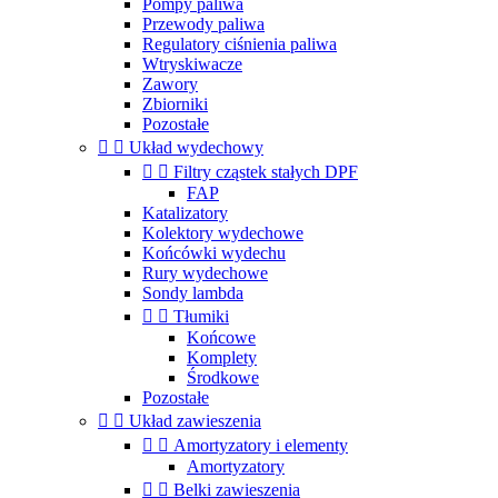
Pompy paliwa
Przewody paliwa
Regulatory ciśnienia paliwa
Wtryskiwacze
Zawory
Zbiorniki
Pozostałe


Układ wydechowy


Filtry cząstek stałych DPF
FAP
Katalizatory
Kolektory wydechowe
Końcówki wydechu
Rury wydechowe
Sondy lambda


Tłumiki
Końcowe
Komplety
Środkowe
Pozostałe


Układ zawieszenia


Amortyzatory i elementy
Amortyzatory


Belki zawieszenia