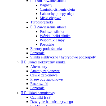


Smarowanie silnika
Bagnety
Czujniki ciśnienia oleju
Łańcuchy pompy oleju
Miski olejowe
Turbosprężarki


Zawieszenie silnika
Poduszki silnika
Wózki i belki silnika
Wsporniki i łapy
Pozostałe
Zawory podciśnienia
Pozostałe
Silniki elektryczne / hybrydowe podzespoły


Układ elektryczny silnika
Alternatory
Aparaty zapłonowe
Cewki zapłonowe
Przewody zapłonowe
Rozruszniki
Pozostałe


Układ hamulcowy
Czujniki ESP
Dźwignie hamulca ręcznego