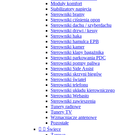
Moduły komfort
Stabilizatory napięcia
Sterowniki bramy
Sterowniki ciśnienia opon
Sterowniki dachu / szyberdachu
Sterowniki drzwi / kessy
Sterowniki haka
Sterowniki hamulca EPB
Sterowniki kamer
Sterowniki klapy bagażnika
Sterowniki parkowania PDC
Sterowniki pompy paliwa
Sterowniki Side Assist
Sterowniki skrzyni biegów
Sterowniki świateł
Sterowniki telefonu
Sterowniki układu kierowniczego
Sterowniki Webasto
Sterowniki zawieszenia
Tunery radiowe
Tunery TV
Wzmacniacze antenowe
Pozostałe


Świece
Żarowe