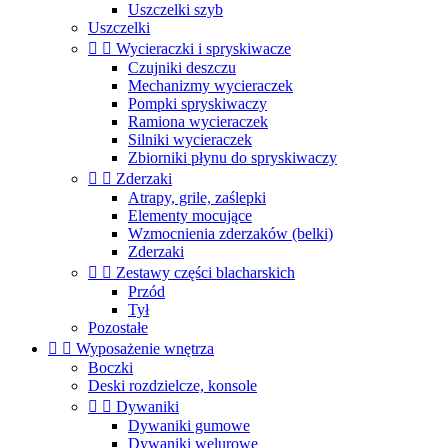
Uszczelki szyb
Uszczelki


Wycieraczki i spryskiwacze
Czujniki deszczu
Mechanizmy wycieraczek
Pompki spryskiwaczy
Ramiona wycieraczek
Silniki wycieraczek
Zbiorniki płynu do spryskiwaczy


Zderzaki
Atrapy, grile, zaślepki
Elementy mocujące
Wzmocnienia zderzaków (belki)
Zderzaki


Zestawy części blacharskich
Przód
Tył
Pozostałe


Wyposażenie wnętrza
Boczki
Deski rozdzielcze, konsole


Dywaniki
Dywaniki gumowe
Dywaniki welurowe