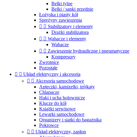
Belki tylne
Belki / sanki przednie
Łożyska i piasty kół
Sprężyny zawieszenia


Stabilizatory i elementy
Drążki stabilizatora


Wahacze i elementy
Wahacze


Zawieszenie hydrauliczne i pneumatyczne
Kompresory
Zwrotnice
Pozostałe


Układ elektryczny i akcesoria


Akcesoria samochodowe
Apteczki, kamizelki, trójkąty
Chlapacze
Haki i ucha holownicze
Klucze do kół
Książki serwisowe
Lewarki samochodowe
Organizery i siatki do bagażnika
Pokrowce


Układ elektryczny, zapłon