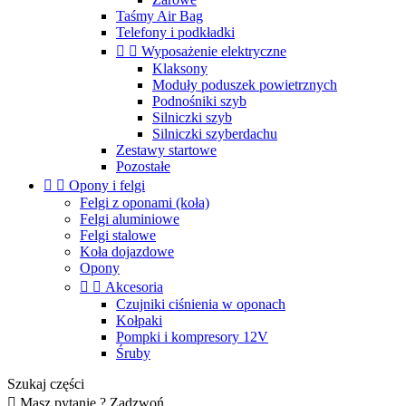
Taśmy Air Bag
Telefony i podkładki


Wyposażenie elektryczne
Klaksony
Moduły poduszek powietrznych
Podnośniki szyb
Silniczki szyb
Silniczki szyberdachu
Zestawy startowe
Pozostałe


Opony i felgi
Felgi z oponami (koła)
Felgi aluminiowe
Felgi stalowe
Koła dojazdowe
Opony


Akcesoria
Czujniki ciśnienia w oponach
Kołpaki
Pompki i kompresory 12V
Śruby
Szukaj części

Masz pytanie ? Zadzwoń