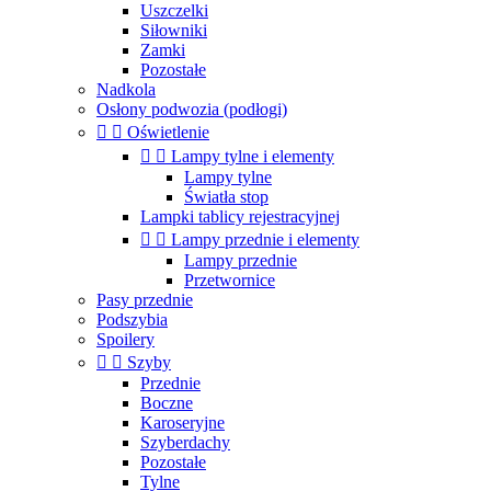
Uszczelki
Siłowniki
Zamki
Pozostałe
Nadkola
Osłony podwozia (podłogi)


Oświetlenie


Lampy tylne i elementy
Lampy tylne
Światła stop
Lampki tablicy rejestracyjnej


Lampy przednie i elementy
Lampy przednie
Przetwornice
Pasy przednie
Podszybia
Spoilery


Szyby
Przednie
Boczne
Karoseryjne
Szyberdachy
Pozostałe
Tylne