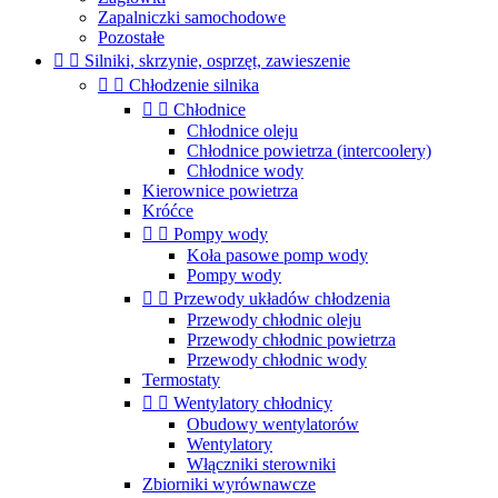
Zapalniczki samochodowe
Pozostałe


Silniki, skrzynie, osprzęt, zawieszenie


Chłodzenie silnika


Chłodnice
Chłodnice oleju
Chłodnice powietrza (intercoolery)
Chłodnice wody
Kierownice powietrza
Króćce


Pompy wody
Koła pasowe pomp wody
Pompy wody


Przewody układów chłodzenia
Przewody chłodnic oleju
Przewody chłodnic powietrza
Przewody chłodnic wody
Termostaty


Wentylatory chłodnicy
Obudowy wentylatorów
Wentylatory
Włączniki sterowniki
Zbiorniki wyrównawcze