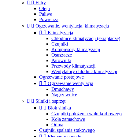


Filtry
Oleju
Paliwa
Powietrza


Ogrzewanie, wentylacja, klimatyzacja


Klimatyzacja
Chłodnice klimatyzacji (skraplacze)
Czujniki
Kompresory klimatyzacji
Osuszacze
Parowniki
Przewody klimatyzacji
Wentylatory chłodnic klimatyzacji
Ogrzewanie postojowe


Ogrzewanie wentylacja
Dmuchawy
Nagrzewnice


Silniki i osprzęt


Blok silnika
Czujniki położenia wału korbowego
Koła zamachowe
Odma
Czujniki spalania stukowego


Elementy napędu