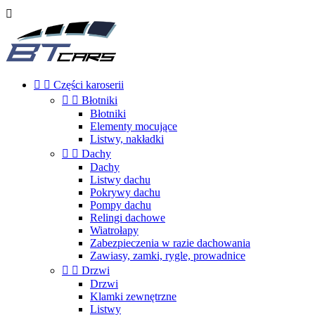



Części karoserii


Błotniki
Błotniki
Elementy mocujące
Listwy, nakładki


Dachy
Dachy
Listwy dachu
Pokrywy dachu
Pompy dachu
Relingi dachowe
Wiatrołapy
Zabezpieczenia w razie dachowania
Zawiasy, zamki, rygle, prowadnice


Drzwi
Drzwi
Klamki zewnętrzne
Listwy