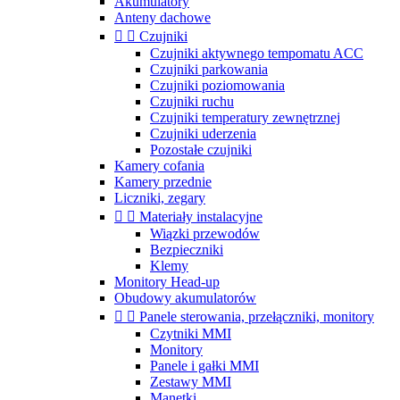
Akumulatory
Anteny dachowe


Czujniki
Czujniki aktywnego tempomatu ACC
Czujniki parkowania
Czujniki poziomowania
Czujniki ruchu
Czujniki temperatury zewnętrznej
Czujniki uderzenia
Pozostałe czujniki
Kamery cofania
Kamery przednie
Liczniki, zegary


Materiały instalacyjne
Wiązki przewodów
Bezpieczniki
Klemy
Monitory Head-up
Obudowy akumulatorów


Panele sterowania, przełączniki, monitory
Czytniki MMI
Monitory
Panele i gałki MMI
Zestawy MMI
Manetki