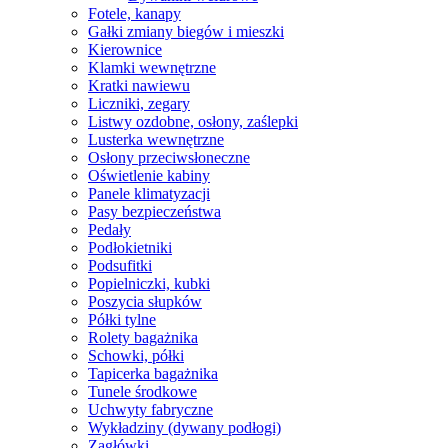
Fotele, kanapy
Gałki zmiany biegów i mieszki
Kierownice
Klamki wewnętrzne
Kratki nawiewu
Liczniki, zegary
Listwy ozdobne, osłony, zaślepki
Lusterka wewnętrzne
Osłony przeciwsłoneczne
Oświetlenie kabiny
Panele klimatyzacji
Pasy bezpieczeństwa
Pedały
Podłokietniki
Podsufitki
Popielniczki, kubki
Poszycia słupków
Półki tylne
Rolety bagażnika
Schowki, półki
Tapicerka bagażnika
Tunele środkowe
Uchwyty fabryczne
Wykładziny (dywany podłogi)
Zagłówki