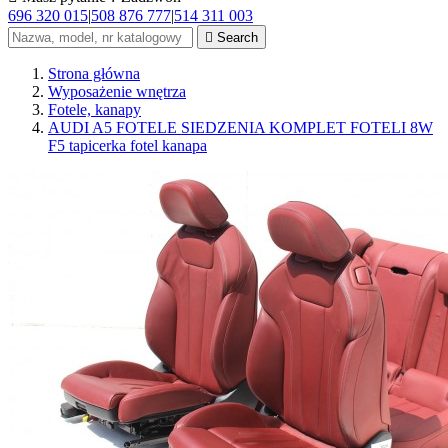
696 320 015
|
508 876 777
|
514 311 003

Search
Strona główna
Wyposażenie wnętrza
Fotele, kanapy
AUDI A5 FOTELE SIEDZENIA KOMPLET FOTELI 8W
F5 tapicerka fotel kanapa