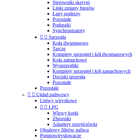
Sterowniki skrzyni
Linki zmiany biegów
Łapy podpory
Pozostałe
Poduszki
Synchronizatory


Sprzęgła
Koła dwumasowe
Tarcze
Komplety sprzęgieł i kół dwumasowych
Koła zamachowe
Wysprzęgliki
Komplety sprzęgieł i kół zamachowych
Dociski sprzęgła
Pozostałe
Pozostałe


Układ paliwowy
Listwy wtryskowe


LPG
Wlewy korki
Zbiorniki
Adaptery przejściówki
Obudowy filtrów paliwa
Pompowtryskiwacze