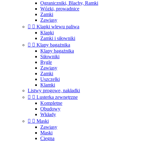
Ograniczniki, Blachy, Ramki
Wózki, prowadnice
Zamki
Zawiasy


Klapki wlewu paliwa
Klapki
Zamki i siłowniki


Klapy bagażnika
Klapy bagażnika
Siłowniki
Rygle
Zawiasy
Zamki
Uszczelki
Klamki
Listwy progowe, nakładki


Lusterka zewnętrzne
Kompletne
Obudowy
Wkłady


Maski
Zawiasy
Maski
Cięgna