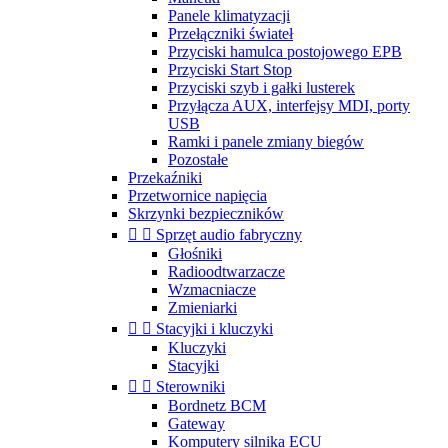
Panele klimatyzacji
Przełączniki świateł
Przyciski hamulca postojowego EPB
Przyciski Start Stop
Przyciski szyb i gałki lusterek
Przyłącza AUX, interfejsy MDI, porty
USB
Ramki i panele zmiany biegów
Pozostałe
Przekaźniki
Przetwornice napięcia
Skrzynki bezpieczników


Sprzęt audio fabryczny
Głośniki
Radioodtwarzacze
Wzmacniacze
Zmieniarki


Stacyjki i kluczyki
Kluczyki
Stacyjki


Sterowniki
Bordnetz BCM
Gateway
Komputery silnika ECU