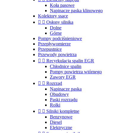
Koła pasowe
Napinacze paska klinowego
Kolektory ssące


Osłony silnika
Dolne
Górne
Pompy podciśnieniowe
Przepływomierze
Przepustnice
Przewody powietrza


Recyrkulacja spalin EGR
Chłodnice spalin
Pompy powietrza wtórnego
Zawory EGR


Rozrząd
Napinacze paska
Obudowy
Paski rozrządu
Rolki


Silniki kompletne
Benzynowe
Diesel
Elektryczne