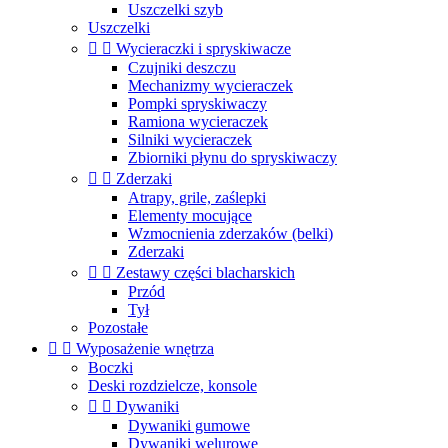
Uszczelki szyb
Uszczelki


Wycieraczki i spryskiwacze
Czujniki deszczu
Mechanizmy wycieraczek
Pompki spryskiwaczy
Ramiona wycieraczek
Silniki wycieraczek
Zbiorniki płynu do spryskiwaczy


Zderzaki
Atrapy, grile, zaślepki
Elementy mocujące
Wzmocnienia zderzaków (belki)
Zderzaki


Zestawy części blacharskich
Przód
Tył
Pozostałe


Wyposażenie wnętrza
Boczki
Deski rozdzielcze, konsole


Dywaniki
Dywaniki gumowe
Dywaniki welurowe