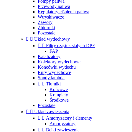
Pompy paliwa
Przewody paliwa
Regulatory ciśnienia paliwa
Wtryskiwacze
Zawory
Zbiorniki
Pozostałe


Układ wydechowy


Filtry cząstek stałych DPF
FAP
Katalizatory
Kolektory wydechowe
Końcówki wydechu
Rury wydechowe
Sondy lambda


Tłumiki
Końcowe
Komplety
Środkowe
Pozostałe


Układ zawieszenia


Amortyzatory i elementy
Amortyzatory


Belki zawieszenia