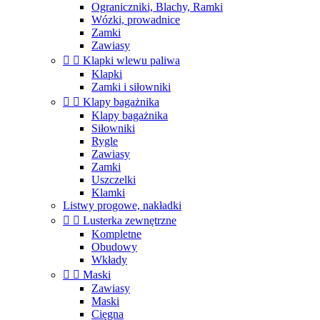
Ograniczniki, Blachy, Ramki
Wózki, prowadnice
Zamki
Zawiasy


Klapki wlewu paliwa
Klapki
Zamki i siłowniki


Klapy bagażnika
Klapy bagażnika
Siłowniki
Rygle
Zawiasy
Zamki
Uszczelki
Klamki
Listwy progowe, nakładki


Lusterka zewnętrzne
Kompletne
Obudowy
Wkłady


Maski
Zawiasy
Maski
Cięgna