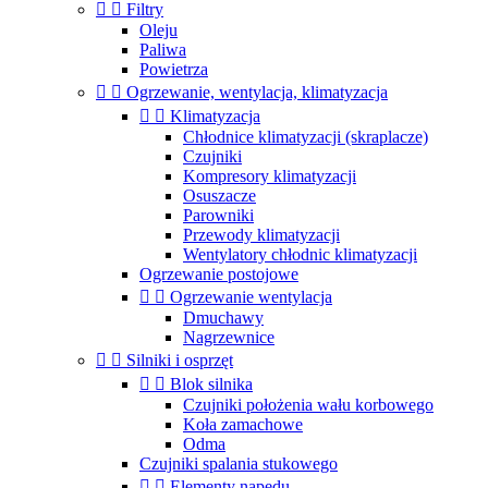


Filtry
Oleju
Paliwa
Powietrza


Ogrzewanie, wentylacja, klimatyzacja


Klimatyzacja
Chłodnice klimatyzacji (skraplacze)
Czujniki
Kompresory klimatyzacji
Osuszacze
Parowniki
Przewody klimatyzacji
Wentylatory chłodnic klimatyzacji
Ogrzewanie postojowe


Ogrzewanie wentylacja
Dmuchawy
Nagrzewnice


Silniki i osprzęt


Blok silnika
Czujniki położenia wału korbowego
Koła zamachowe
Odma
Czujniki spalania stukowego


Elementy napędu