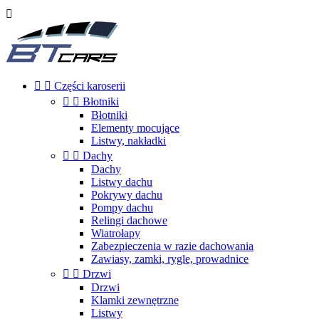



Części karoserii


Błotniki
Błotniki
Elementy mocujące
Listwy, nakładki


Dachy
Dachy
Listwy dachu
Pokrywy dachu
Pompy dachu
Relingi dachowe
Wiatrołapy
Zabezpieczenia w razie dachowania
Zawiasy, zamki, rygle, prowadnice


Drzwi
Drzwi
Klamki zewnętrzne
Listwy