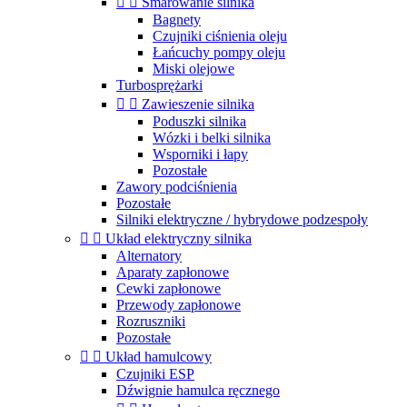


Smarowanie silnika
Bagnety
Czujniki ciśnienia oleju
Łańcuchy pompy oleju
Miski olejowe
Turbosprężarki


Zawieszenie silnika
Poduszki silnika
Wózki i belki silnika
Wsporniki i łapy
Pozostałe
Zawory podciśnienia
Pozostałe
Silniki elektryczne / hybrydowe podzespoły


Układ elektryczny silnika
Alternatory
Aparaty zapłonowe
Cewki zapłonowe
Przewody zapłonowe
Rozruszniki
Pozostałe


Układ hamulcowy
Czujniki ESP
Dźwignie hamulca ręcznego