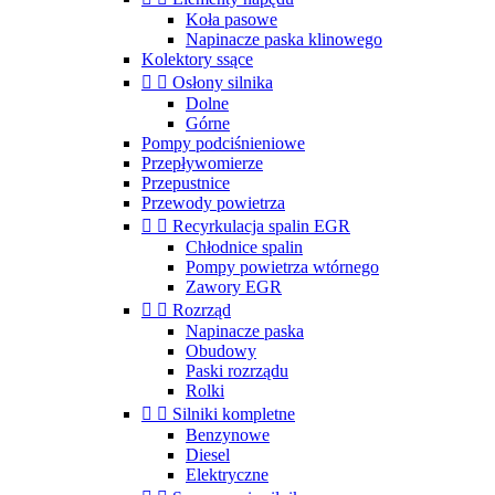
Koła pasowe
Napinacze paska klinowego
Kolektory ssące


Osłony silnika
Dolne
Górne
Pompy podciśnieniowe
Przepływomierze
Przepustnice
Przewody powietrza


Recyrkulacja spalin EGR
Chłodnice spalin
Pompy powietrza wtórnego
Zawory EGR


Rozrząd
Napinacze paska
Obudowy
Paski rozrządu
Rolki


Silniki kompletne
Benzynowe
Diesel
Elektryczne