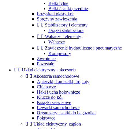
Belki tylne
Belki / sanki przednie
Łożyska i piasty kół
Sprężyny zawieszenia


Stabilizatory i elementy
Drążki stabilizatora


Wahacze i elementy
Wahacze


Zawieszenie hydrauliczne i pneumatyczne
Kompresory
Zwrotnice
Pozostałe


Układ elektryczny i akcesoria


Akcesoria samochodowe
Apteczki, kamizelki, trójkąty
Chlapacze
Haki i ucha holownicze
Klucze do kół
Książki serwisowe
Lewarki samochodowe
Organizery i siatki do bagażnika
Pokrowce


Układ elektryczny, zapłon