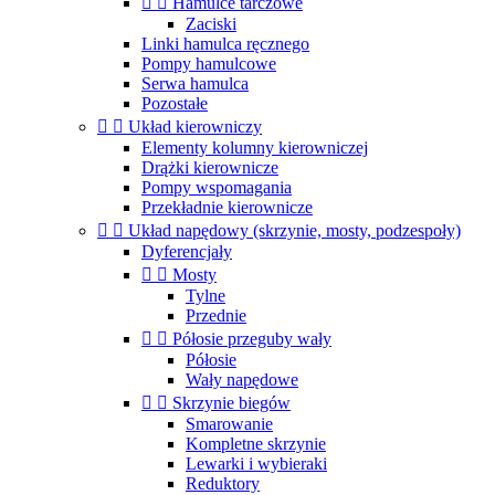


Hamulce tarczowe
Zaciski
Linki hamulca ręcznego
Pompy hamulcowe
Serwa hamulca
Pozostałe


Układ kierowniczy
Elementy kolumny kierowniczej
Drążki kierownicze
Pompy wspomagania
Przekładnie kierownicze


Układ napędowy (skrzynie, mosty, podzespoły)
Dyferencjały


Mosty
Tylne
Przednie


Półosie przeguby wały
Półosie
Wały napędowe


Skrzynie biegów
Smarowanie
Kompletne skrzynie
Lewarki i wybieraki
Reduktory