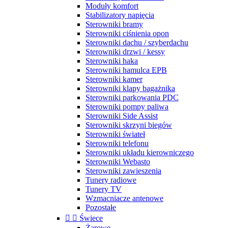
Moduły komfort
Stabilizatory napięcia
Sterowniki bramy
Sterowniki ciśnienia opon
Sterowniki dachu / szyberdachu
Sterowniki drzwi / kessy
Sterowniki haka
Sterowniki hamulca EPB
Sterowniki kamer
Sterowniki klapy bagażnika
Sterowniki parkowania PDC
Sterowniki pompy paliwa
Sterowniki Side Assist
Sterowniki skrzyni biegów
Sterowniki świateł
Sterowniki telefonu
Sterowniki układu kierowniczego
Sterowniki Webasto
Sterowniki zawieszenia
Tunery radiowe
Tunery TV
Wzmacniacze antenowe
Pozostałe


Świece
Żarowe