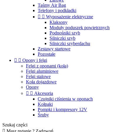
Taśmy Air Bag
Telefony i podkładki


Wyposażenie elektryczne
Klaksony
Moduły poduszek powietrznych
Podnośniki szyb
Silniczki szyb
Silniczki szyberdachu
Zestawy startowe
Pozostałe


Opony i felgi
Felgi z oponami (koła)
Felgi aluminiowe
Felgi stalowe
Koła dojazdowe
Opony


Akcesoria
Czujniki ciśnienia w oponach
Kołpaki
Pompki i kompresory 12V
Śruby
Szukaj części

Masz pytanie ? Zadzwoń