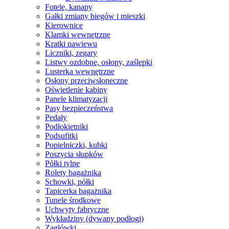
Fotele, kanapy
Gałki zmiany biegów i mieszki
Kierownice
Klamki wewnętrzne
Kratki nawiewu
Liczniki, zegary
Listwy ozdobne, osłony, zaślepki
Lusterka wewnętrzne
Osłony przeciwsłoneczne
Oświetlenie kabiny
Panele klimatyzacji
Pasy bezpieczeństwa
Pedały
Podłokietniki
Podsufitki
Popielniczki, kubki
Poszycia słupków
Półki tylne
Rolety bagażnika
Schowki, półki
Tapicerka bagażnika
Tunele środkowe
Uchwyty fabryczne
Wykładziny (dywany podłogi)
Zagłówki