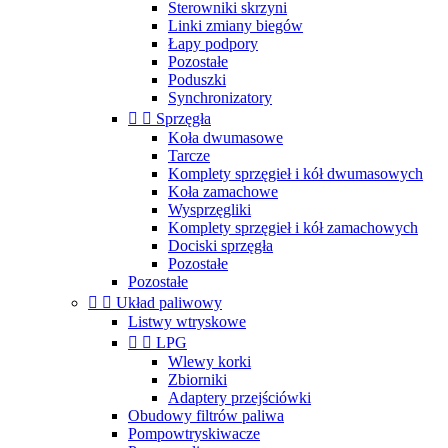
Sterowniki skrzyni
Linki zmiany biegów
Łapy podpory
Pozostałe
Poduszki
Synchronizatory


Sprzęgła
Koła dwumasowe
Tarcze
Komplety sprzęgieł i kół dwumasowych
Koła zamachowe
Wysprzęgliki
Komplety sprzęgieł i kół zamachowych
Dociski sprzęgła
Pozostałe
Pozostałe


Układ paliwowy
Listwy wtryskowe


LPG
Wlewy korki
Zbiorniki
Adaptery przejściówki
Obudowy filtrów paliwa
Pompowtryskiwacze