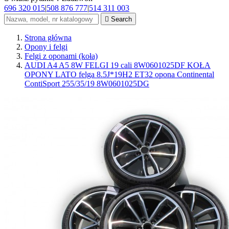
696 320 015
|
508 876 777
|
514 311 003

Search
Strona główna
Opony i felgi
Felgi z oponami (koła)
AUDI A4 A5 8W FELGI 19 cali 8W0601025DF KOŁA
OPONY LATO felga 8.5J*19H2 ET32 opona Continental
ContiSport 255/35/19 8W0601025DG