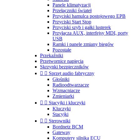
Panele klimatyzacji
Przełączniki świateł
Przyciski hamulca postojowego EPB
Przyciski Start Stop
Przyciski szyb i gałki lusterek
Przyłącza AUX, interfejsy MDI, porty
USB
Ramki i panele zmiany biegów
Pozostałe
Przekaźniki
Przetwornice napięcia
Skrzynki bezpieczników


Sprzęt audio fabryczny
Głośniki
Radioodtwarzacze
Wzmacniacze
Zmieniarki


Stacyjki i kluczyki
Kluczyki
Stacyjki


Sterowniki
Bordnetz BCM
Gateway
Komputery silnika ECU