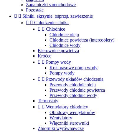
Zapalniczki samochodowe
Pozostałe


Silniki, skrzynie, osprzęt, zawieszenie


Chłodzenie silnika


Chłodnice
Chłodnice oleju
Chłodnice powietrza (intercoolery)
Chłodnice wody
Kierownice powietrza
Króćce


Pompy wody
Koła pasowe pomp wody
Pompy wody


Przewody układów chłodzenia
Przewody chłodnic oleju
Przewody chłodnic powietrza
Przewody chłodnic wody
Termostaty


Wentylatory chłodnicy
Obudowy wentylatorów
Wentylatory
Włączniki sterowniki
Zbiorniki wyrównawcze