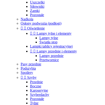
Uszczelki
Siłowniki
Zamki
Pozostałe
Nadkola
Osłony podwozia (podłogi)


Oświetlenie


Lampy tylne i elementy
Lampy tylne
Światła stop
Lampki tablicy rejestracyjnej


Lampy przednie i elementy
Lampy przednie
Przetwornice
Pasy przednie
Podszybia
Spoilery


Szyby
Przednie
Boczne
Karoseryjne
Szyberdachy
Pozostałe
Tylne