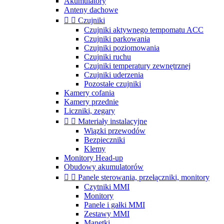
Akumulatory
Anteny dachowe


Czujniki
Czujniki aktywnego tempomatu ACC
Czujniki parkowania
Czujniki poziomowania
Czujniki ruchu
Czujniki temperatury zewnętrznej
Czujniki uderzenia
Pozostałe czujniki
Kamery cofania
Kamery przednie
Liczniki, zegary


Materiały instalacyjne
Wiązki przewodów
Bezpieczniki
Klemy
Monitory Head-up
Obudowy akumulatorów


Panele sterowania, przełączniki, monitory
Czytniki MMI
Monitory
Panele i gałki MMI
Zestawy MMI
Manetki