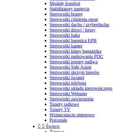
Moduły komfort
Stabilizatory napięcia
Sterowniki bramy
Sterowniki ciśnienia opon
Sterowniki dachu / szyberdachu
Sterowniki drzwi / kessy
Sterowniki haka
Sterowniki hamulca EPB
Sterowniki kamer
Sterowniki klapy bagażnika
Sterowniki parkowania PDC
Sterowniki pompy paliwa
Sterowniki Side Assist
Sterowniki skrzyni biegów
Sterowniki świateł
Sterowniki telefonu
Sterowniki układu kierowniczego
Sterowniki Webasto
Sterowniki zawieszenia
Tunery radiowe
Tunery TV
Wzmacniacze antenowe
Pozostałe


Świece
Żarowe