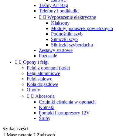
Taśmy Air Bag
Telefony i podkładki


Wyposażenie elektryczne
Klaksony
Moduły poduszek powietrznych
Podnośniki szyb
Silniczki szyb
Silniczki szyberdachu
Zestawy startowe
Pozostałe


Opony i felgi
Felgi z oponami (koła)
Felgi aluminiowe
Felgi stalowe
Koła dojazdowe
Opony


Akcesoria
Czujniki ciśnienia w oponach
Kołpaki
Pompki i kompresory 12V
Śruby
Szukaj części

Masz pytanie ? Zadzwoń