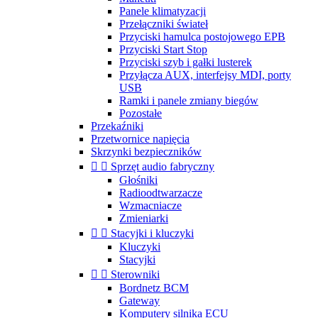
Panele klimatyzacji
Przełączniki świateł
Przyciski hamulca postojowego EPB
Przyciski Start Stop
Przyciski szyb i gałki lusterek
Przyłącza AUX, interfejsy MDI, porty
USB
Ramki i panele zmiany biegów
Pozostałe
Przekaźniki
Przetwornice napięcia
Skrzynki bezpieczników


Sprzęt audio fabryczny
Głośniki
Radioodtwarzacze
Wzmacniacze
Zmieniarki


Stacyjki i kluczyki
Kluczyki
Stacyjki


Sterowniki
Bordnetz BCM
Gateway
Komputery silnika ECU