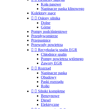
Koła pasowe
Napinacze paska klinowego
Kolektory ssące


Osłony silnika
Dolne
Górne
Pompy podciśnieniowe
Przepływomierze
Przepustnice
Przewody powietrza


Recyrkulacja spalin EGR
Chłodnice spalin
Pompy powietrza wtórnego
Zawory EGR


Rozrząd
Napinacze paska
Obudowy
Paski rozrządu
Rolki


Silniki kompletne
Benzynowe
Diesel
Elektryczne