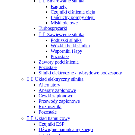


Smarowanie silnika
Bagnety
Czujniki ciśnienia oleju
Łańcuchy pompy oleju
Miski olejowe
Turbosprężarki


Zawieszenie silnika
Poduszki silnika
Wózki i belki silnika
Wsporniki i łapy
Pozostałe
Zawory podciśnienia
Pozostałe
Silniki elektryczne / hybrydowe podzespoły


Układ elektryczny silnika
Alternatory
Aparaty zapłonowe
Cewki zapłonowe
Przewody zapłonowe
Rozruszniki
Pozostałe


Układ hamulcowy
Czujniki ESP
Dźwignie hamulca ręcznego