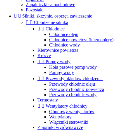
Zapalniczki samochodowe
Pozostałe


Silniki, skrzynie, osprzęt, zawieszenie


Chłodzenie silnika


Chłodnice
Chłodnice oleju
Chłodnice powietrza (intercoolery)
Chłodnice wody
Kierownice powietrza
Króćce


Pompy wody
Koła pasowe pomp wody
Pompy wody


Przewody układów chłodzenia
Przewody chłodnic oleju
Przewody chłodnic powietrza
Przewody chłodnic wody
Termostaty


Wentylatory chłodnicy
Obudowy wentylatorów
Wentylatory
Włączniki sterowniki
Zbiorniki wyrównawcze