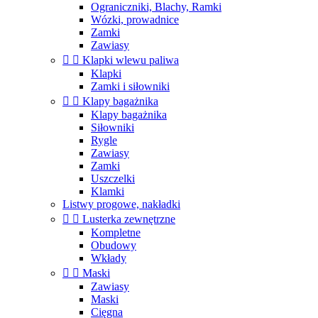
Ograniczniki, Blachy, Ramki
Wózki, prowadnice
Zamki
Zawiasy


Klapki wlewu paliwa
Klapki
Zamki i siłowniki


Klapy bagażnika
Klapy bagażnika
Siłowniki
Rygle
Zawiasy
Zamki
Uszczelki
Klamki
Listwy progowe, nakładki


Lusterka zewnętrzne
Kompletne
Obudowy
Wkłady


Maski
Zawiasy
Maski
Cięgna