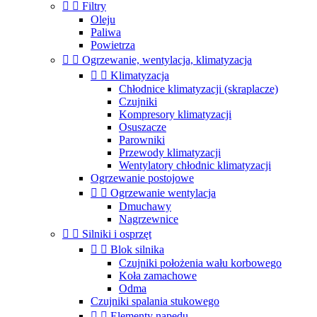


Filtry
Oleju
Paliwa
Powietrza


Ogrzewanie, wentylacja, klimatyzacja


Klimatyzacja
Chłodnice klimatyzacji (skraplacze)
Czujniki
Kompresory klimatyzacji
Osuszacze
Parowniki
Przewody klimatyzacji
Wentylatory chłodnic klimatyzacji
Ogrzewanie postojowe


Ogrzewanie wentylacja
Dmuchawy
Nagrzewnice


Silniki i osprzęt


Blok silnika
Czujniki położenia wału korbowego
Koła zamachowe
Odma
Czujniki spalania stukowego


Elementy napędu