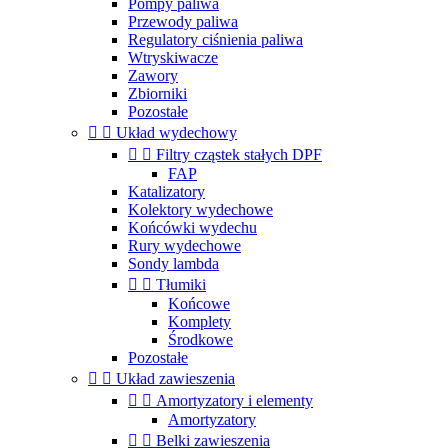
Pompy paliwa
Przewody paliwa
Regulatory ciśnienia paliwa
Wtryskiwacze
Zawory
Zbiorniki
Pozostałe


Układ wydechowy


Filtry cząstek stałych DPF
FAP
Katalizatory
Kolektory wydechowe
Końcówki wydechu
Rury wydechowe
Sondy lambda


Tłumiki
Końcowe
Komplety
Środkowe
Pozostałe


Układ zawieszenia


Amortyzatory i elementy
Amortyzatory


Belki zawieszenia