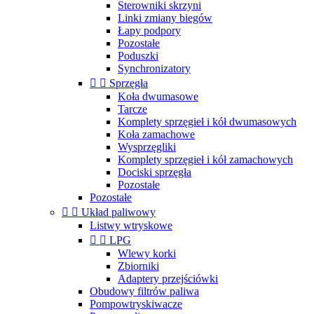
Sterowniki skrzyni
Linki zmiany biegów
Łapy podpory
Pozostałe
Poduszki
Synchronizatory


Sprzęgła
Koła dwumasowe
Tarcze
Komplety sprzęgieł i kół dwumasowych
Koła zamachowe
Wysprzęgliki
Komplety sprzęgieł i kół zamachowych
Dociski sprzęgła
Pozostałe
Pozostałe


Układ paliwowy
Listwy wtryskowe


LPG
Wlewy korki
Zbiorniki
Adaptery przejściówki
Obudowy filtrów paliwa
Pompowtryskiwacze