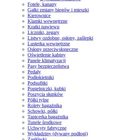
Fotele, kanapy
Gałki zmiany biegów i mieszki
Kierownice
Klamki wewnętrzne
Kratki nawiewu
Liczniki, zegary
Listwy ozdobne, osłony, zaślepki
Lusterka wewnętrzne
Osłony przeciwsłoneczne
Oświetlenie kabiny
Panele klimatyzacji
Pasy bezpieczeństwa
Pedały
Podłokietniki
Podsufitki
Popielniczki, kubki
Poszycia słupków
Półki tylne
Rolety bagażnika
Schowki, półki
Tapicerka bagażnika
Tunele środkowe
Uchwyty fabryczne
Wykładziny (dywany podłogi)
Zagłówki