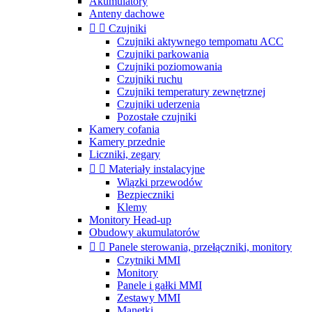
Akumulatory
Anteny dachowe


Czujniki
Czujniki aktywnego tempomatu ACC
Czujniki parkowania
Czujniki poziomowania
Czujniki ruchu
Czujniki temperatury zewnętrznej
Czujniki uderzenia
Pozostałe czujniki
Kamery cofania
Kamery przednie
Liczniki, zegary


Materiały instalacyjne
Wiązki przewodów
Bezpieczniki
Klemy
Monitory Head-up
Obudowy akumulatorów


Panele sterowania, przełączniki, monitory
Czytniki MMI
Monitory
Panele i gałki MMI
Zestawy MMI
Manetki