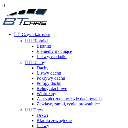



Części karoserii


Błotniki
Błotniki
Elementy mocujące
Listwy, nakładki


Dachy
Dachy
Listwy dachu
Pokrywy dachu
Pompy dachu
Relingi dachowe
Wiatrołapy
Zabezpieczenia w razie dachowania
Zawiasy, zamki, rygle, prowadnice


Drzwi
Drzwi
Klamki zewnętrzne
Listwy