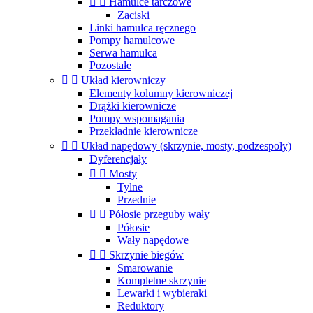


Hamulce tarczowe
Zaciski
Linki hamulca ręcznego
Pompy hamulcowe
Serwa hamulca
Pozostałe


Układ kierowniczy
Elementy kolumny kierowniczej
Drążki kierownicze
Pompy wspomagania
Przekładnie kierownicze


Układ napędowy (skrzynie, mosty, podzespoły)
Dyferencjały


Mosty
Tylne
Przednie


Półosie przeguby wały
Półosie
Wały napędowe


Skrzynie biegów
Smarowanie
Kompletne skrzynie
Lewarki i wybieraki
Reduktory