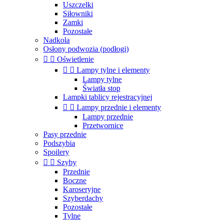
Uszczelki
Siłowniki
Zamki
Pozostałe
Nadkola
Osłony podwozia (podłogi)


Oświetlenie


Lampy tylne i elementy
Lampy tylne
Światła stop
Lampki tablicy rejestracyjnej


Lampy przednie i elementy
Lampy przednie
Przetwornice
Pasy przednie
Podszybia
Spoilery


Szyby
Przednie
Boczne
Karoseryjne
Szyberdachy
Pozostałe
Tylne