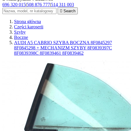
696 320 015
|
508 876 777
|
514 311 003

Search
Strona główna
Części karoserii
Szyby
Boczne
AUDI A5 CABRIO SZYBA BOCZNA 8F0845297
8F0845298 + MECHANIZM SZYBY 8F0839397C
8F0839398C 8F0839461 8F0839462