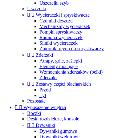
Uszczelki szyb
Uszczelki


Wycieraczki i spryskiwacze
Czujniki deszczu
Mechanizmy wycieraczek
Pompki spryskiwaczy
Ramiona wycieraczek
Silniki wycieraczek
Zbiorniki płynu do spryskiwaczy


Zderzaki
Atrapy, grile, zaślepki
Elementy mocujące
Wzmocnienia zderzaków (belki)
Zderzaki


Zestawy części blacharskich
Przód
Tył
Pozostałe


Wyposażenie wnętrza
Boczki
Deski rozdzielcze, konsole


Dywaniki
Dywaniki gumowe
Dywaniki welurowe