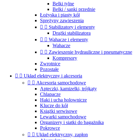
Belki tylne
Belki / sanki przednie
Łożyska i piasty kół
Sprężyny zawieszenia


Stabilizatory i elementy
Drążki stabilizatora


Wahacze i elementy
Wahacze


Zawieszenie hydrauliczne i pneumatyczne
Kompresory
Zwrotnice
Pozostałe


Układ elektryczny i akcesoria


Akcesoria samochodowe
Apteczki, kamizelki, trójkąty
Chlapacze
Haki i ucha holownicze
Klucze do kół
Książki serwisowe
Lewarki samochodowe
Organizery i siatki do bagażnika
Pokrowce


Układ elektryczny, zapłon